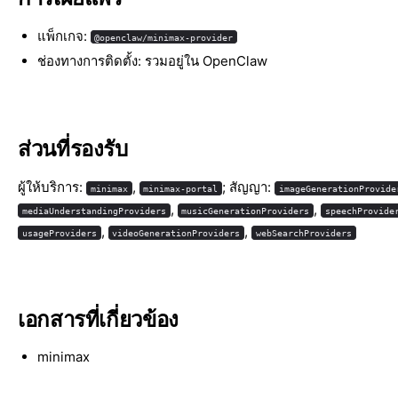
แพ็กเกจ:
@openclaw/minimax-provider
ช่องทางการติดตั้ง: รวมอยู่ใน OpenClaw
ส่วนที่รองรับ
ผู้ให้บริการ:
,
; สัญญา:
minimax
minimax-portal
imageGenerationProvide
,
,
mediaUnderstandingProviders
musicGenerationProviders
speechProvide
,
,
usageProviders
videoGenerationProviders
webSearchProviders
เอกสารที่เกี่ยวข้อง
minimax