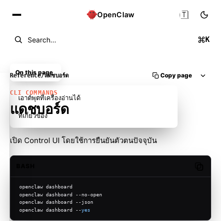
🇹🇭
OpenClaw
K
Search...
On this page
Copy page
Reference
/
แดชบอร์ด
CLI COMMANDS
เอาต์พุตที่เครื่องอ่านได้
แดชบอร์ด
ที่เกี่ยวข้อง
เปิด Control UI โดยใช้การยืนยันตัวตนปัจจุบัน
BASH
Copy c
openclaw dashboard
openclaw dashboard --no-open
openclaw dashboard --json
openclaw dashboard --
yes