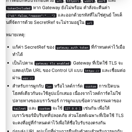
การตอบกลับประกอบด้วย
,
,
,
และ
url
httpUrl
wsUrl
port
หาก Gateway ยังไม่พร้อม คำสั่งจะคืนค่า
tokenIncluded
และออกด้วยรหัสที่ไม่ใช่ศูนย์ โทเค็
{"ok":false,"reason":"..."}
นที่จัดการด้วย SecretRef จะไม่รวมอยู่ใน
url
หมายเหตุ:
แก้ค่า SecretRef ของ
ที่กำหนดค่าไว้เมื่อ
gateway.auth.token
ทำได้
เป็นไปตาม
: Gateway ที่เปิดใช้ TLS จะ
gateway.tls.enabled
แสดง/เปิด URL ของ Control UI แบบ
และเชื่อมต่อ
https://
ผ่าน
wss://
สำหรับการผูกกับ
หรือไวลด์การ์ด
การเปิดบน
lan
custom
โฮสต์เดียวกันจะใช้ลูปแบ็กเสมอ เนื่องจากไวลด์การ์ดไม่ใช่
ปลายทางของเบราว์เซอร์ การผูกแบบข้อความธรรมดาของ
และ
จะใช้
เช่นกัน เพื่อให้
tailnet
custom
127.0.0.1
เบราว์เซอร์มีบริบทที่ปลอดภัย ส่วนโฮสต์เฉพาะที่เปิดใช้ TLS
จะคงที่อยู่ที่กำหนดค่าไว้เพื่อให้ชื่อใบรับรองตรงกัน
ก่อนส่ง URL ลูปแบ็กที่ผ่านการยืนยันตัวตนสำหรับการผูกกับ