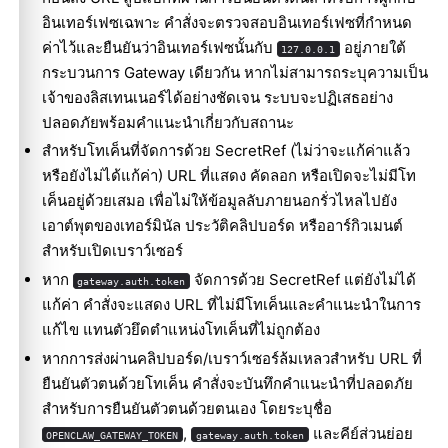
อินเทอร์เฟซเฉพาะ คำสั่งจะตรวจสอบอินเทอร์เฟซที่กำหนด
ค่าไว้และยืนยันว่าอินเทอร์เฟซนั้นกับ
อยู่ภายใต้
127.0.0.1
กระบวนการ Gateway เดียวกัน หากไม่สามารถระบุความเป็น
เจ้าของลิสเทนเนอร์ได้อย่างชัดเจน ระบบจะปฏิเสธอย่าง
ปลอดภัยพร้อมคำแนะนำเกี่ยวกับสถานะ
สำหรับโทเค็นที่จัดการด้วย SecretRef (ไม่ว่าจะแก้ค่าแล้ว
หรือยังไม่ได้แก้ค่า) URL ที่แสดง คัดลอก หรือเปิดจะไม่มีโท
เค็นอยู่ด้วยเสมอ เพื่อไม่ให้ข้อมูลลับภายนอกรั่วไหลไปยัง
เอาต์พุตของเทอร์มินัล ประวัติคลิปบอร์ด หรืออาร์กิวเมนต์
สำหรับเปิดเบราว์เซอร์
หาก
จัดการด้วย SecretRef แต่ยังไม่ได้
gateway.auth.token
แก้ค่า คำสั่งจะแสดง URL ที่ไม่มีโทเค็นและคำแนะนำในการ
แก้ไข แทนตัวยึดตำแหน่งโทเค็นที่ไม่ถูกต้อง
หากการส่งผ่านคลิปบอร์ด/เบราว์เซอร์ล้มเหลวสำหรับ URL ที่
ยืนยันตัวตนด้วยโทเค็น คำสั่งจะบันทึกคำแนะนำที่ปลอดภัย
สำหรับการยืนยันตัวตนด้วยตนเอง โดยระบุชื่อ
,
และคีย์ส่วนย่อย
OPENCLAW_GATEWAY_TOKEN
gateway.auth.token