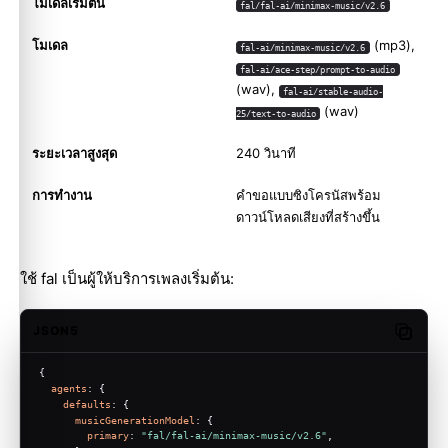
โมเดลเริ่มต้น
fal/fal-ai/minimax-music/v2.6
โมเดล
(mp3),
fal-ai/minimax-music/v2.6
fal-ai/ace-step/prompt-to-audio
(wav),
fal-ai/stable-audio-
(wav)
25/text-to-audio
ระยะเวลาสูงสุด
240 วินาที
การทำงาน
คำขอแบบซิงโครนัสพร้อม
ดาวน์โหลดเสียงที่สร้างขึ้น
ใช้ fal เป็นผู้ให้บริการเพลงเริ่มต้น:
JSON5
Copy c
{
agents
: {
defaults
: {
musicGenerationModel
: {
primary
: 
"fal/fal-ai/minimax-music/v2.6"
,