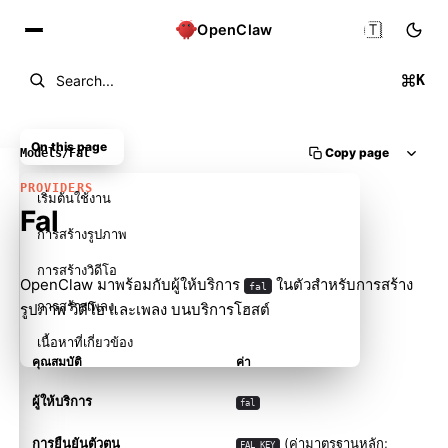
🇹🇭
OpenClaw
K
Search...
On this page
Copy page
Models
/
Fal
PROVIDERS
เริ่มต้นใช้งาน
Fal
การสร้างรูปภาพ
การสร้างวิดีโอ
OpenClaw มาพร้อมกับผู้ให้บริการ
ในตัวสำหรับการสร้าง
fal
การสร้างเพลง
รูปภาพ วิดีโอ และเพลง บนบริการโฮสต์
เนื้อหาที่เกี่ยวข้อง
คุณสมบัติ
ค่า
ผู้ให้บริการ
fal
การยืนยันตัวตน
(ค่ามาตรฐานหลัก;
FAL_KEY