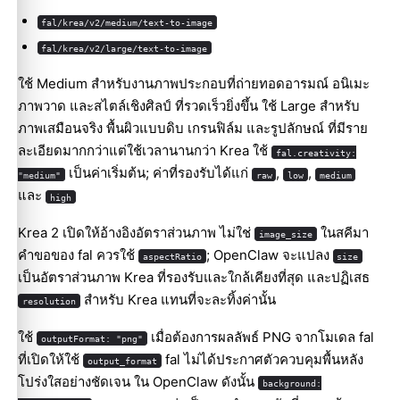
fal/krea/v2/medium/text-to-image
fal/krea/v2/large/text-to-image
ใช้ Medium สำหรับงานภาพประกอบที่ถ่ายทอดอารมณ์ อนิเมะ
ภาพวาด และสไตล์เชิงศิลป์ ที่รวดเร็วยิ่งขึ้น ใช้ Large สำหรับ
ภาพเสมือนจริง พื้นผิวแบบดิบ เกรนฟิล์ม และรูปลักษณ์ ที่มีราย
ละเอียดมากกว่าแต่ใช้เวลานานกว่า Krea ใช้
fal.creativity:
เป็นค่าเริ่มต้น; ค่าที่รองรับได้แก่
,
,
"medium"
raw
low
medium
และ
high
Krea 2 เปิดให้อ้างอิงอัตราส่วนภาพ ไม่ใช่
ในสคีมา
image_size
คำขอของ fal ควรใช้
; OpenClaw จะแปลง
aspectRatio
size
เป็นอัตราส่วนภาพ Krea ที่รองรับและใกล้เคียงที่สุด และปฏิเสธ
สำหรับ Krea แทนที่จะละทิ้งค่านั้น
resolution
ใช้
เมื่อต้องการผลลัพธ์ PNG จากโมเดล fal
outputFormat: "png"
ที่เปิดให้ใช้
fal ไม่ได้ประกาศตัวควบคุมพื้นหลัง
output_format
โปร่งใสอย่างชัดเจน ใน OpenClaw ดังนั้น
background: