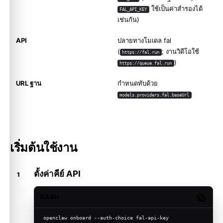
ใช้เป็นค่าสำรองได้
FAL_API_KEY
เช่นกัน)
API
ปลายทางโมเดล fal
(
; งานวิดีโอใช้
https://fal.run
)
https://queue.fal.run
URL ฐาน
กำหนดทับด้วย
models.providers.fal.baseUrl
เริ่มต้นใช้งาน
ตั้งค่าคีย์ API
BASH
Copy c
openclaw onboard --auth-choice fal-api-key