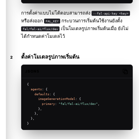
การตั้งค่าแบบไม่โต้ตอบสามารถส่ง
--fal-api-key <key>
หรือส่งออก
กระบวนการเริ่มต้นใช้งานยังตั้ง
FAL_KEY
เป็นโมเดลรูปภาพเริ่มต้นเมื่อ ยังไม่
fal/fal-ai/flux/dev
ได้กำหนดค่าโมเดลไว้
ตั้งค่าโมเดลรูปภาพเริ่มต้น
JSON5
Copy c
{
agents
: {
defaults
: {
imageGenerationModel
: {
primary
: 
"fal/fal-ai/flux/dev"
,
      },
    },
  },
}