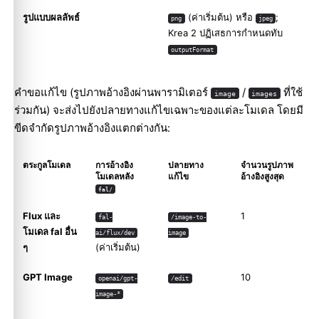
รูปแบบผลลัพธ์
(ค่าเริ่มต้น) หรือ
;
png
jpeg
Krea 2 ปฏิเสธการกำหนดทับ
outputFormat
คำขอแก้ไข (รูปภาพอ้างอิงผ่านพารามิเตอร์
/
ที่ใช้
image
images
ร่วมกัน) จะส่งไปยังปลายทางแก้ไขเฉพาะของแต่ละโมเดล โดยมี
ขีดจำกัดรูปภาพอ้างอิงแตกต่างกัน:
ตระกูลโมเดล
การอ้างอิง
ปลายทาง
จำนวนรูปภาพ
โมเดลหลัง
แก้ไข
อ้างอิงสูงสุด
fal/
Flux และ
1
fal-
/image-to-
โมเดล fal อื่น
ai/flux/dev
image
ๆ
(ค่าเริ่มต้น)
GPT Image
10
openai/gpt-
/edit
image-*