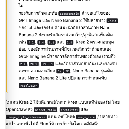
ไม่
รองรับการกำหนดทับ
คำขอแก้ไขของ
aspectRatio
GPT Image และ Nano Banana 2 ใช้ปลายทาง
/edit
ของ fal และรองรับ คำแนะนำอัตราส่วนภาพ Nano
Banana 2 ยังรองรับอัตราส่วนกว้าง/สูงพิเศษเพิ่มเติม
เช่น
,
,
และ
; Krea 2 ตรวจสอบชุด
4:1
1:4
8:1
1:8
ย่อย ของอัตราส่วนภาพที่มีขนาดเล็กกว่าด้วยตนเอง
Grok Imagine มีรายการอัตราส่วนของตัวเอง (รวมถึง
,
,
และอัตราส่วนกลับกัน) และรองรับ
2:1
20:9
19.5:9
เฉพาะความละเอียด
/
; Nano Banana รุ่นเดิม
1K
2K
และ Nano Banana 2 Lite ปฏิเสธการกำหนดทับ
resolution
โมเดล Krea 2 ใช้สคีมาเพย์โหลด Krea แบบเนทีฟของ fal โดย
OpenClaw ส่ง
,
และ
aspect_ratio
creativity
แทน เพย์โหลด
/ ปลายทาง
image_style_references
image_size
แก้ไขแบบทั่วไปที่ Flux ใช้ การอ้างอิงโมเดลมีดังนี้: