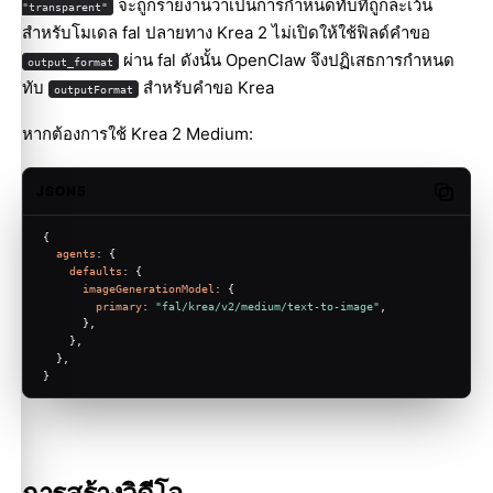
จะถูกรายงานว่าเป็นการกำหนดทับที่ถูกละเว้น
"transparent"
สำหรับโมเดล fal ปลายทาง Krea 2 ไม่เปิดให้ใช้ฟิลด์คำขอ
ผ่าน fal ดังนั้น OpenClaw จึงปฏิเสธการกำหนด
output_format
ทับ
สำหรับคำขอ Krea
outputFormat
หากต้องการใช้ Krea 2 Medium:
JSON5
Copy c
{
agents
: {
defaults
: {
imageGenerationModel
: {
primary
: 
"fal/krea/v2/medium/text-to-image"
,
      },
    },
  },
}