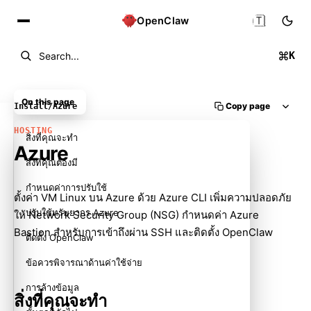
🇹🇭
OpenClaw
K
Search...
On this page
Copy page
Install
/
Azure
HOSTING
สิ่งที่คุณจะทำ
Azure
สิ่งที่คุณต้องมี
กำหนดค่าการปรับใช้
ตั้งค่า VM Linux บน Azure ด้วย Azure CLI เพิ่มความปลอดภัย
ปรับใช้ทรัพยากร Azure
ให้ Network Security Group (NSG) กำหนดค่า Azure
Bastion สำหรับการเข้าถึงผ่าน SSH และติดตั้ง OpenClaw
ติดตั้ง OpenClaw
ข้อควรพิจารณาด้านค่าใช้จ่าย
การล้างข้อมูล
สิ่งที่คุณจะทำ