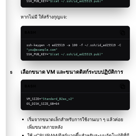
SSH_PUB_KEY=
"
$(cat ~/.ssh/id_ed25519.pub)
"
หากไม่มี ให้สร้างกุญแจ:
BASH
Copy c
ssh-keygen -t ed25519 -a 100 -f ~/.ssh/id_ed25519 -C 
"you@example.com"
SSH_PUB_KEY=
"
$(cat ~/.ssh/id_ed25519.pub)
"
เลือกขนาด VM และขนาดดิสก์ระบบปฏิบัติการ
BASH
Copy c
VM_SIZE=
"Standard_B2as_v2"
OS_DISK_SIZE_GB=64
เริ่มจากขนาดเล็กสำหรับการใช้งานเบา ๆ แล้วค่อย
เพิ่มขนาดภายหลัง
ใช้ vCPU/RAM/ดิสก์มากขึ้นสำหรับระบบอัตโนมัติที่มี