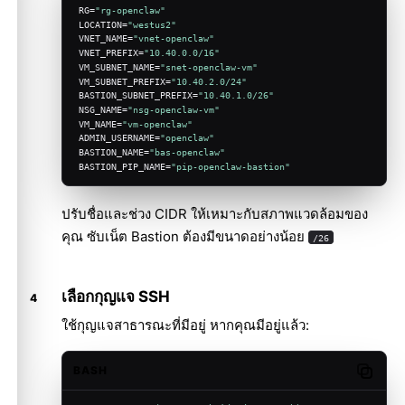
RG=
"rg-openclaw"
LOCATION=
"westus2"
VNET_NAME=
"vnet-openclaw"
VNET_PREFIX=
"10.40.0.0/16"
VM_SUBNET_NAME=
"snet-openclaw-vm"
VM_SUBNET_PREFIX=
"10.40.2.0/24"
BASTION_SUBNET_PREFIX=
"10.40.1.0/26"
NSG_NAME=
"nsg-openclaw-vm"
VM_NAME=
"vm-openclaw"
ADMIN_USERNAME=
"openclaw"
BASTION_NAME=
"bas-openclaw"
BASTION_PIP_NAME=
"pip-openclaw-bastion"
ปรับชื่อและช่วง CIDR ให้เหมาะกับสภาพแวดล้อมของ
คุณ ซับเน็ต Bastion ต้องมีขนาดอย่างน้อย
/26
เลือกกุญแจ SSH
ใช้กุญแจสาธารณะที่มีอยู่ หากคุณมีอยู่แล้ว:
BASH
Copy c