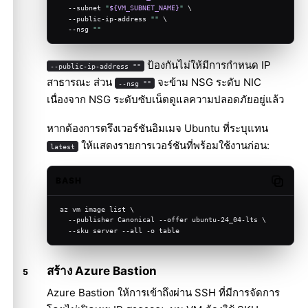
  --subnet 
"
${VM_SUBNET_NAME}
"
 \
  --public-ip-address 
""
 \
  --nsg 
""
ป้องกันไม่ให้มีการกำหนด IP
--public-ip-address ""
สาธารณะ ส่วน
จะข้าม NSG ระดับ NIC
--nsg ""
เนื่องจาก NSG ระดับซับเน็ตดูแลความปลอดภัยอยู่แล้ว
หากต้องการตรึงเวอร์ชันอิมเมจ Ubuntu ที่ระบุแทน
ให้แสดงรายการเวอร์ชันที่พร้อมใช้งานก่อน:
latest
BASH
Copy c
az vm image list \
  --publisher Canonical --offer ubuntu-24_04-lts \
  --sku server --all -o table
สร้าง Azure Bastion
Azure Bastion ให้การเข้าถึงผ่าน SSH ที่มีการจัดการ