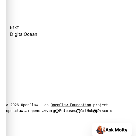
NEXT
DigitalOcean
© 2026 OpenClaw — an
OpenClaw Foundation
project
openclaw.ai
openclaw.org
Releases
GitHub
Discord
Ask Molty