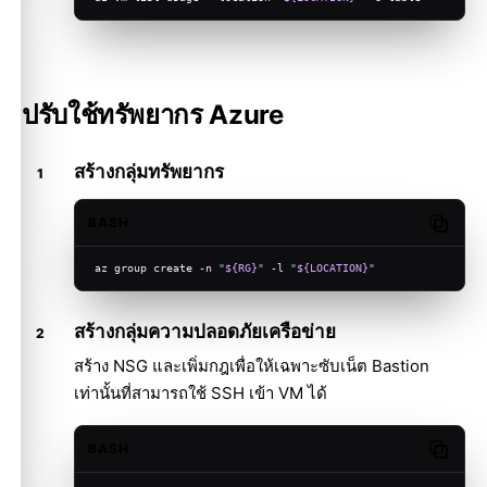
ปรับใช้ทรัพยากร Azure
สร้างกลุ่มทรัพยากร
BASH
Copy c
az group create -n 
"
${RG}
"
 -l 
"
${LOCATION}
"
สร้างกลุ่มความปลอดภัยเครือข่าย
สร้าง NSG และเพิ่มกฎเพื่อให้เฉพาะซับเน็ต Bastion
เท่านั้นที่สามารถใช้ SSH เข้า VM ได้
BASH
Copy c