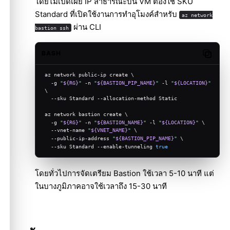
โดยไม่เปิดเผย IP สาธารณะบน VM ต้องใช้ SKU
Standard ที่เปิดใช้งานการทำอุโมงค์สำหรับ
az network
ผ่าน CLI
bastion ssh
BASH
Copy c
az network public-ip create \
  -g 
"
${RG}
"
 -n 
"
${BASTION_PIP_NAME}
"
 -l 
"
${LOCATION}
"
\
  --sku Standard --allocation-method Static
az network bastion create \
  -g 
"
${RG}
"
 -n 
"
${BASTION_NAME}
"
 -l 
"
${LOCATION}
"
 \
  --vnet-name 
"
${VNET_NAME}
"
 \
  --public-ip-address 
"
${BASTION_PIP_NAME}
"
 \
  --sku Standard --enable-tunneling 
true
โดยทั่วไปการจัดเตรียม Bastion ใช้เวลา 5-10 นาที แต่
ในบางภูมิภาคอาจใช้เวลาถึง 15-30 นาที