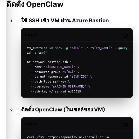
ติดตั้ง OpenClaw
ใช้ SSH เข้า VM ผ่าน Azure Bastion
BASH
Copy c
VM_ID=
"
$(az vm show -g 
"
${RG}
"
 -n 
"
${VM_NAME}
"
 --query 
id -o tsv)
"
az network bastion ssh \
  --name 
"
${BASTION_NAME}
"
 \
  --resource-group 
"
${RG}
"
 \
  --target-resource-id 
"
${VM_ID}
"
 \
  --auth-type ssh-key \
  --username 
"
${ADMIN_USERNAME}
"
 \
  --ssh-key ~/.ssh/id_ed25519
ติดตั้ง OpenClaw (ในเชลล์ของ VM)
BASH
Copy c
curl -fsSL https://openclaw.ai/install.sh -o 