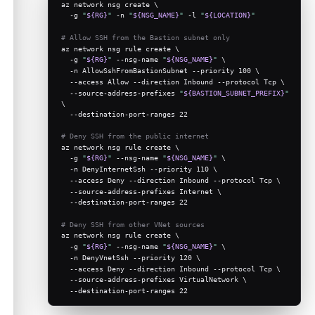
az network nsg create \
  -g 
"
${RG}
"
 -n 
"
${NSG_NAME}
"
 -l 
"
${LOCATION}
"
# Allow SSH from the Bastion subnet only
az network nsg rule create \
  -g 
"
${RG}
"
 --nsg-name 
"
${NSG_NAME}
"
 \
  -n AllowSshFromBastionSubnet --priority 100 \
  --access Allow --direction Inbound --protocol Tcp \
  --source-address-prefixes 
"
${BASTION_SUBNET_PREFIX}
"
\
  --destination-port-ranges 22
# Deny SSH from the public internet
az network nsg rule create \
  -g 
"
${RG}
"
 --nsg-name 
"
${NSG_NAME}
"
 \
  -n DenyInternetSsh --priority 110 \
  --access Deny --direction Inbound --protocol Tcp \
  --source-address-prefixes Internet \
  --destination-port-ranges 22
# Deny SSH from other VNet sources
az network nsg rule create \
  -g 
"
${RG}
"
 --nsg-name 
"
${NSG_NAME}
"
 \
  -n DenyVnetSsh --priority 120 \
  --access Deny --direction Inbound --protocol Tcp \
  --source-address-prefixes VirtualNetwork \
  --destination-port-ranges 22