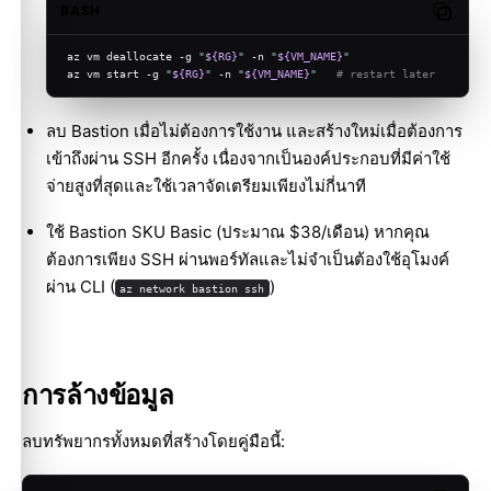
BASH
Copy c
az vm deallocate -g 
"
${RG}
"
 -n 
"
${VM_NAME}
"
az vm start -g 
"
${RG}
"
 -n 
"
${VM_NAME}
"
# restart later
ลบ Bastion เมื่อไม่ต้องการใช้งาน และสร้างใหม่เมื่อต้องการ
เข้าถึงผ่าน SSH อีกครั้ง เนื่องจากเป็นองค์ประกอบที่มีค่าใช้
จ่ายสูงที่สุดและใช้เวลาจัดเตรียมเพียงไม่กี่นาที
ใช้ Bastion SKU Basic (ประมาณ $38/เดือน) หากคุณ
ต้องการเพียง SSH ผ่านพอร์ทัลและไม่จำเป็นต้องใช้อุโมงค์
ผ่าน CLI (
)
az network bastion ssh
การล้างข้อมูล
ลบทรัพยากรทั้งหมดที่สร้างโดยคู่มือนี้: