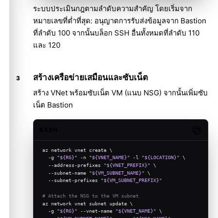
ระบบประเมินกฎตามลำดับความสำคัญ โดยเริ่มจาก
หมายเลขที่ต่ำที่สุด: อนุญาตการรับส่งข้อมูลจาก Bastion
ที่ลำดับ 100 จากนั้นบล็อก SSH อื่นทั้งหมดที่ลำดับ 110
และ 120
สร้างเครือข่ายเสมือนและซับเน็ต
สร้าง VNet พร้อมซับเน็ต VM (แนบ NSG) จากนั้นเพิ่มซับ
เน็ต Bastion
BASH
Copy c
az network vnet create \
  -g 
"
${RG}
"
 -n 
"
${VNET_NAME}
"
 -l 
"
${LOCATION}
"
 \
  --address-prefixes 
"
${VNET_PREFIX}
"
 \
  --subnet-name 
"
${VM_SUBNET_NAME}
"
 \
  --subnet-prefixes 
"
${VM_SUBNET_PREFIX}
"
# Attach the NSG to the VM subnet
az network vnet subnet update \
  -g 
"
${RG}
"
 --vnet-name 
"
${VNET_NAME}
"
 \