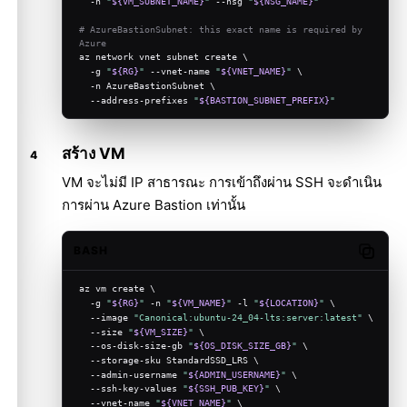
  -n 
"
${VM_SUBNET_NAME}
"
 --nsg 
"
${NSG_NAME}
"
# AzureBastionSubnet: this exact name is required by 
Azure
az network vnet subnet create \
  -g 
"
${RG}
"
 --vnet-name 
"
${VNET_NAME}
"
 \
  -n AzureBastionSubnet \
  --address-prefixes 
"
${BASTION_SUBNET_PREFIX}
"
สร้าง VM
VM จะไม่มี IP สาธารณะ การเข้าถึงผ่าน SSH จะดำเนิน
การผ่าน Azure Bastion เท่านั้น
BASH
Copy c
az vm create \
  -g 
"
${RG}
"
 -n 
"
${VM_NAME}
"
 -l 
"
${LOCATION}
"
 \
  --image 
"Canonical:ubuntu-24_04-lts:server:latest"
 \
  --size 
"
${VM_SIZE}
"
 \
  --os-disk-size-gb 
"
${OS_DISK_SIZE_GB}
"
 \
  --storage-sku StandardSSD_LRS \
  --admin-username 
"
${ADMIN_USERNAME}
"
 \
  --ssh-key-values 
"
${SSH_PUB_KEY}
"
 \
  --vnet-name 
"
${VNET_NAME}
"
 \