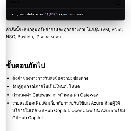
BASH
Copy c
az group delete -n 
"
${RG}
"
 --
yes
 --no-wait
คำสั่งนี้จะลบกลุ่มทรัพยากรและทุกอย่างภายในกลุ่ม (VM, VNet,
NSG, Bastion, IP สาธารณะ)
ขั้นตอนถัดไป
ตั้งค่าช่องทางการรับส่งข้อความ:
ช่องทาง
จับคู่อุปกรณ์ภายในเป็นโหนด:
โหนด
กำหนดค่า Gateway:
การกำหนดค่า Gateway
รายละเอียดเพิ่มเติมเกี่ยวกับการปรับใช้บน Azure ด้วยผู้ให้
บริการโมเดล GitHub Copilot:
OpenClaw บน Azure พร้อม
GitHub Copilot