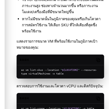
ภาระงานสูง ช่องทางจำนวนมากขึ้น หรือภาระงาน
โมเดล/เครื่องมือที่มีขนาดใหญ่ขึ้น
หากไม่มีขนาดนั้นในภูมิภาคของคุณหรือเกินโควตา
การสมัครใช้งาน ให้เลือก SKU ที่ใกล้เคียงที่สุดซึ่ง
พร้อมใช้งาน
แสดงรายการขนาด VM ที่พร้อมใช้งานในภูมิภาคเป้า
หมายของคุณ:
BASH
Copy c
az vm list-skus --location 
"
${LOCATION}
"
 --resource-
type virtualMachines -o table
ตรวจสอบการใช้งานและโควตา vCPU และดิสก์ปัจจุบัน:
BASH
Copy c
az vm list-usage --location 
"
${LOCATION}
"
 -o table