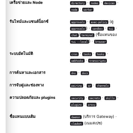
เครือข่ายและ Node
·
·
·
directory
nodes
devices
·
node
worker
รันไทม์และแซนด์บ็อกซ์
·
(ดู
approvals
exec-policy
) ·
·
·
approvals
sandbox
tui
/
(ชื่อแทนของ
chat
terminal
) ·
tui --local
browser
ระบบอัตโนมัติ
·
·
·
cron
tasks
hooks
·
webhooks
transcripts
การค้นหาและเอกสาร
·
dns
docs
การจับคู่และช่องทาง
·
·
pairing
qr
channels
ความปลอดภัยและ plugins
·
·
·
security
secrets
skills
·
plugins
proxy
ชื่อแทนแบบเดิม
(บริการ Gateway) ·
daemon
(เนมสเปซ)
clawbot