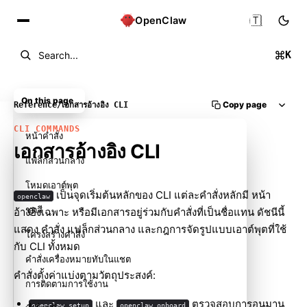
🇹🇭
OpenClaw
K
Search...
On this page
Copy page
Reference
/
เอกสารอ้างอิง CLI
CLI COMMANDS
หน้าคำสั่ง
เอกสารอ้างอิง CLI
แฟล็กส่วนกลาง
โหมดเอาต์พุต
เป็นจุดเริ่มต้นหลักของ CLI แต่ละคำสั่งหลักมี หน้า
openclaw
ชุดสี
อ้างอิงเฉพาะ หรือมีเอกสารอยู่ร่วมกับคำสั่งที่เป็นชื่อแทน ดัชนีนี้
แสดง คำสั่ง แฟล็กส่วนกลาง และกฎการจัดรูปแบบเอาต์พุตที่ใช้
โครงสร้างคำสั่ง
กับ CLI ทั้งหมด
คำสั่งเครื่องหมายทับในแชต
คำสั่งตั้งค่าแบ่งตามวัตถุประสงค์:
การติดตามการใช้งาน
และ
ตรวจสอบการอนุมาน
openclaw setup
openclaw onboard