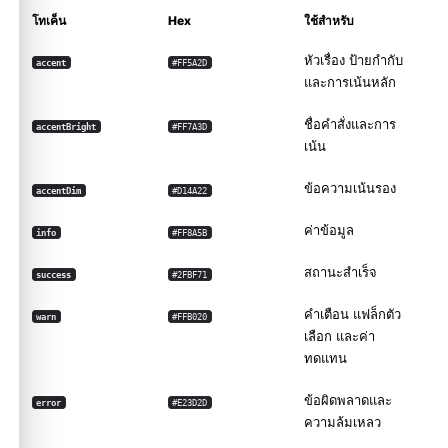
โทเค็น
Hex
ใช้สำหรับ
หัวเรื่อง ป้ายกำกับ
accent
#FF5A2D
และการเน้นหลัก
ชื่อคำสั่งและการ
accentBright
#FF7A3D
เน้น
ข้อความเน้นรอง
accentDim
#D14A22
ค่าข้อมูล
info
#FF8A5B
สถานะสำเร็จ
success
#2FBF71
คำเตือน แฟล็กตัว
warn
#FFB020
เลือก และค่า
ทดแทน
ข้อผิดพลาดและ
error
#E23D2D
ความล้มเหลว