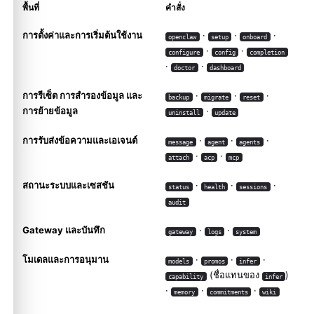
พื้นที่
คำสั่ง
การตั้งค่าและการเริ่มต้นใช้งาน
·
·
·
openclaw
setup
onboard
·
·
configure
config
completion
·
·
doctor
dashboard
การรีเซ็ต การสำรองข้อมูล และ
·
·
·
backup
migrate
reset
การย้ายข้อมูล
·
uninstall
update
การรับส่งข้อความและเอเจนต์
·
·
·
message
agent
agents
·
·
attach
acp
mcp
สถานะระบบและเซสชัน
·
·
·
status
health
sessions
audit
Gateway และบันทึก
·
·
gateway
logs
system
โมเดลและการอนุมาน
·
·
·
models
promos
infer
(ชื่อแทนของ
)
capability
infer
·
·
·
memory
commitments
wiki