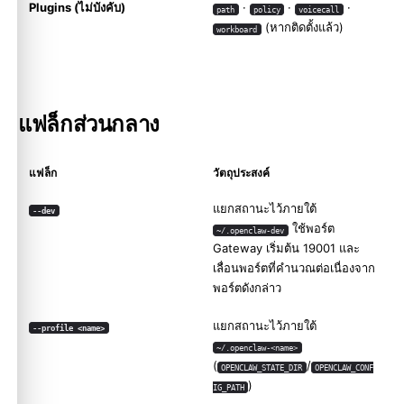
Plugins (ไม่บังคับ)
·
·
·
path
policy
voicecall
(หากติดตั้งแล้ว)
workboard
แฟล็กส่วนกลาง
แฟล็ก
วัตถุประสงค์
แยกสถานะไว้ภายใต้
--dev
ใช้พอร์ต
~/.openclaw-dev
Gateway เริ่มต้น 19001 และ
เลื่อนพอร์ตที่คำนวณต่อเนื่องจาก
พอร์ตดังกล่าว
แยกสถานะไว้ภายใต้
--profile <name>
~/.openclaw-<name>
(
/
OPENCLAW_STATE_DIR
OPENCLAW_CONF
)
IG_PATH