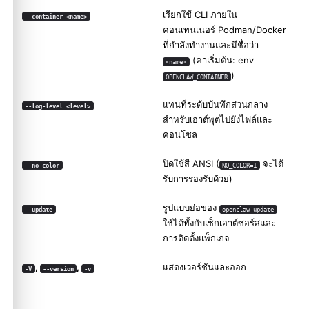
เรียกใช้ CLI ภายใน
--container <name>
คอนเทนเนอร์ Podman/Docker
ที่กำลังทำงานและมีชื่อว่า
(ค่าเริ่มต้น: env
<name>
)
OPENCLAW_CONTAINER
แทนที่ระดับบันทึกส่วนกลาง
--log-level <level>
สำหรับเอาต์พุตไปยังไฟล์และ
คอนโซล
ปิดใช้สี ANSI (
จะได้
--no-color
NO_COLOR=1
รับการรองรับด้วย)
รูปแบบย่อของ
--update
openclaw update
ใช้ได้ทั้งกับเช็กเอาต์ซอร์สและ
การติดตั้งแพ็กเกจ
,
,
แสดงเวอร์ชันและออก
-V
--version
-v