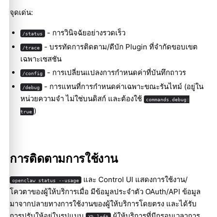
จุดเด่น:
- การวินิจฉัยอย่างรวดเร็ว
/status
- บรรทัดการติดตาม/ดีบัก Plugin ที่จำกัดขอบเขต
/trace
เฉพาะเซสชัน
- การเปลี่ยนแปลงการกำหนดค่าที่บันทึกถาวร
/config
- การแทนที่การกำหนดค่าเฉพาะขณะรันไทม์ (อยู่ใน
/debug
หน่วยความจำ ไม่ใช่บนดิสก์ และต้องใช้
commands.debug:
)
true
การติดตามการใช้งาน
และ Control UI แสดงการใช้งาน/
openclaw status --usage
โควตาของผู้ให้บริการเมื่อ มีข้อมูลประจำตัว OAuth/API ข้อมูล
มาจากปลายทางการใช้งานของผู้ให้บริการโดยตรง และได้รับ
การปรับให้อยู่ในรูปแบบ
ผู้ให้บริการที่มีกรอบเวลาการ
X% left