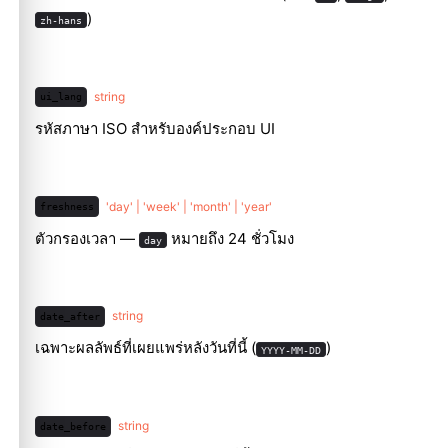
)
zh-hans
string
ui_lang
รหัสภาษา ISO สำหรับองค์ประกอบ UI
'day' | 'week' | 'month' | 'year'
freshness
ตัวกรองเวลา —
หมายถึง 24 ชั่วโมง
day
string
date_after
เฉพาะผลลัพธ์ที่เผยแพร่หลังวันที่นี้ (
)
YYYY-MM-DD
string
date_before