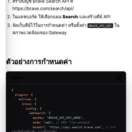
สร้างบัญชี Brave Search API ที่
https://brave.com/search/api/
ในแดชบอร์ด ให้เลือกแผน
Search
และสร้างคีย์ API
จัดเก็บคีย์ไว้ในการกำหนดค่า หรือตั้งค่า
ใน
BRAVE_API_KEY
สภาพแวดล้อมของ Gateway
ตัวอย่างการกำหนดค่า
JSON5
Copy c
{
plugins
: {
entries
: {
brave
: {
config
: {
webSearch
: {
apiKey
: 
"BRAVE_API_KEY_HERE"
,
mode
: 
"web"
, 
// หรือ "llm-context"
baseUrl
: 
"https://api.search.brave.com"
, 
// การ
แทนที่พร็อกซี/URL ฐานที่ไม่บังคับ