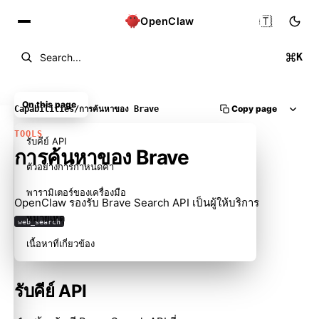
🇹🇭
OpenClaw
K
Search...
On this page
Copy page
Capabilities
/
การค้นหาของ Brave
TOOLS
รับคีย์ API
การค้นหาของ Brave
ตัวอย่างการกำหนดค่า
พารามิเตอร์ของเครื่องมือ
OpenClaw รองรับ Brave Search API เป็นผู้ให้บริการ
หมายเหตุ
web_search
เนื้อหาที่เกี่ยวข้อง
รับคีย์ API