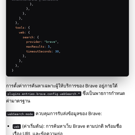
          },
        },
      },
    },
  },
tools
: {
web
: {
search
: {
provider
: 
"brave"
,
maxResults
: 
5
,
timeoutSeconds
: 
30
,
      },
    },
  },
}
การตั้งค่าการค้นหาเฉพาะผู้ให้บริการของ Brave อยู่ภายใต้
ซึ่งเป็นพาธการกำหนด
plugins.entries.brave.config.webSearch.*
ค่ามาตรฐาน
ควบคุมการรับส่งข้อมูลของ Brave:
webSearch.mode
(ค่าเริ่มต้น): การค้นหาเว็บ Brave ตามปกติ พร้อมชื่อ
web
เรื่อง URL และข้อความย่อ