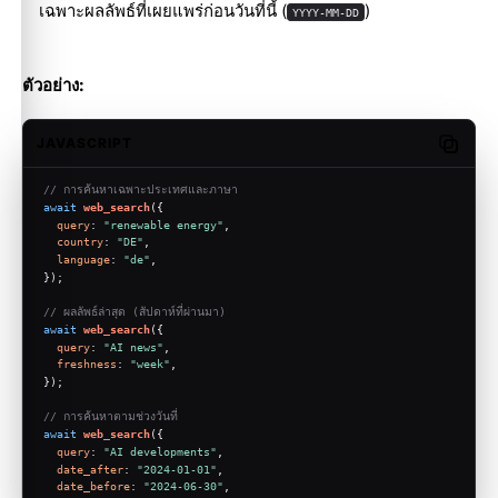
เฉพาะผลลัพธ์ที่เผยแพร่ก่อนวันที่นี้ (
)
YYYY-MM-DD
ตัวอย่าง:
JAVASCRIPT
Copy c
// การค้นหาเฉพาะประเทศและภาษา
await
web_search
({
query
: 
"renewable energy"
,
country
: 
"DE"
,
language
: 
"de"
,
});
// ผลลัพธ์ล่าสุด (สัปดาห์ที่ผ่านมา)
await
web_search
({
query
: 
"AI news"
,
freshness
: 
"week"
,
});
// การค้นหาตามช่วงวันที่
await
web_search
({
query
: 
"AI developments"
,
date_after
: 
"2024-01-01"
,
date_before
: 
"2024-06-30"
,