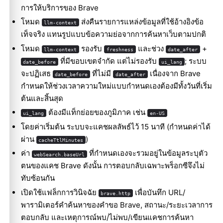
การให้บริการ
ของ Brave
โหมด
ส่งคืนรายการแหล่งข้อมูลที่ใช้อ้างอิงข้อ
llm-context
เท็จจริง แทนรูปแบบข้อความย่อจากการค้นหาเว็บตามปกติ
โหมด
รองรับ
และช่วง
+
llm-context
freshness
date_after
ที่มีขอบเขตจำกัด แต่ไม่รองรับ
; ระบบ
date_before
ui_lang
จะปฏิเสธ
ที่ไม่มี
เนื่องจาก Brave
date_before
date_after
กำหนดให้ช่วงเวลาความใหม่แบบกำหนดเองต้องมีทั้งวันที่เริ่ม
ต้นและสิ้นสุด
ต้องมีแท็กย่อยของภูมิภาค เช่น
ui_lang
en-US
โดยค่าเริ่มต้น ระบบจะแคชผลลัพธ์ไว้ 15 นาที (กำหนดค่าได้
ผ่าน
)
cacheTtlMinutes
ค่า
ที่กำหนดเองจะรวมอยู่ในข้อมูลระบุตัว
webSearch.baseUrl
ตนของแคช Brave ดังนั้น การตอบกลับเฉพาะพร็อกซีจึงไม่
ทับซ้อนกัน
เปิดใช้แฟล็กการวินิจฉัย
เพื่อบันทึก URL/
brave.http
พารามิเตอร์คำค้นหาของคำขอ Brave, สถานะ/ระยะเวลาการ
ตอบกลับ และเหตุการณ์พบ/ไม่พบ/เขียนแคชการค้นหา