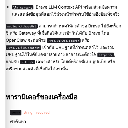
: Brave LLM Context API พร้อมส่วนข้อความ
llm-context
และแหล่งข้อมูลที่แยกไว้ล่วงหน้าสำหรับใช้อ้างอิงข้อเท็จจริง
สามารถกำหนดให้ส่งคำขอ Brave ไปยังพร็อก
webSearch.baseUrl
ซี หรือ Gateway ที่เชื่อถือได้และเข้ากันได้กับ Brave โดย
OpenClaw จะต่อท้าย
หรือ
/res/v1/web/search
เข้ากับ URL ฐานที่กำหนดค่าไว้ และรวม
/res/v1/llm/context
URL ฐานไว้ในคีย์แคช ปลายทาง สาธารณะต้องใช้
;
https://
ยอมรับ
เฉพาะสำหรับโฮสต์พร็อกซีแบบลูปแบ็ก หรือ
http://
เครือข่ายส่วนตัวที่เชื่อถือได้เท่านั้น
พารามิเตอร์ของเครื่องมือ
string
required
query
คำค้นหา