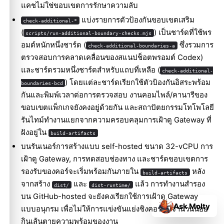
แคชไม่ใช่ขอบเขตการรักษาความลับ
แบ่งรายการตัวป้องกันขอบเขตเสริม
check-additional-*
(
) เป็นชาร์ดที่ใช้พร
scripts/run-additional-boundary-checks.mjs
อมต์หนักหนึ่งชาร์ด (
ซึ่งรวมการ
check-additional-boundaries-a
ตรวจสอบการคลาดเคลื่อนของสแนปช็อตพรอมต์ Codex)
และชาร์ดรวมหนึ่งชาร์ดสำหรับแถบที่เหลือ (
check-additional-
) โดยแต่ละชาร์ดเรียกใช้ตัวป้องกันอิสระพร้อม
boundaries-bcd
กันและพิมพ์เวลาต่อการตรวจสอบ งานคอมไพล์/คานารีของ
ขอบเขตแพ็กเกจยังคงอยู่ด้วยกัน และสถาปัตยกรรมโทโพโลยี
รันไทม์ทำงานแยกจากความครอบคลุมการเฝ้าดู Gateway ที่
ฝังอยู่ใน
build-artifacts
บนรันเนอร์การสร้างแบบ self-hosted ขนาด 32-vCPU การ
เฝ้าดู Gateway, การทดสอบช่องทาง และชาร์ดขอบเขตการ
รองรับของคอร์จะเริ่มพร้อมกันภายใน
หลัง
build-artifacts
จากสร้าง
และ
แล้ว การทำงานสำรอง
dist/
dist-runtime/
บน GitHub-hosted จะยังคงเรียกใช้การเฝ้าดู Gateway
Ask Molty
แบบอนุกรม เพื่อไม่ให้การแข่งขันแย่งชิงคอร์ที่มีจำนวนน้อย
กินเส้นตายความพร้อมของงาน