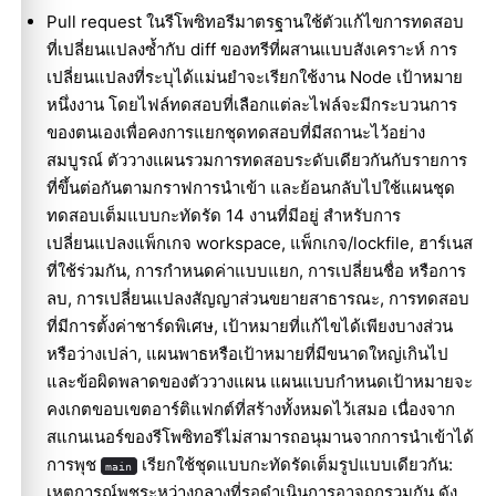
Pull request ในรีโพซิทอรีมาตรฐานใช้ตัวแก้ไขการทดสอบ
ที่เปลี่ยนแปลงซ้ำกับ diff ของทรีที่ผสานแบบสังเคราะห์ การ
เปลี่ยนแปลงที่ระบุได้แม่นยำจะเรียกใช้งาน Node เป้าหมาย
หนึ่งงาน โดยไฟล์ทดสอบที่เลือกแต่ละไฟล์จะมีกระบวนการ
ของตนเองเพื่อคงการแยกชุดทดสอบที่มีสถานะไว้อย่าง
สมบูรณ์ ตัววางแผนรวมการทดสอบระดับเดียวกันกับรายการ
ที่ขึ้นต่อกันตามกราฟการนำเข้า และย้อนกลับไปใช้แผนชุด
ทดสอบเต็มแบบกะทัดรัด 14 งานที่มีอยู่ สำหรับการ
เปลี่ยนแปลงแพ็กเกจ workspace, แพ็กเกจ/lockfile, ฮาร์เนส
ที่ใช้ร่วมกัน, การกำหนดค่าแบบแยก, การเปลี่ยนชื่อ หรือการ
ลบ, การเปลี่ยนแปลงสัญญาส่วนขยายสาธารณะ, การทดสอบ
ที่มีการตั้งค่าชาร์ดพิเศษ, เป้าหมายที่แก้ไขได้เพียงบางส่วน
หรือว่างเปล่า, แผนพาธหรือเป้าหมายที่มีขนาดใหญ่เกินไป
และข้อผิดพลาดของตัววางแผน แผนแบบกำหนดเป้าหมายจะ
คงเกตขอบเขตอาร์ติแฟกต์ที่สร้างทั้งหมดไว้เสมอ เนื่องจาก
สแกนเนอร์ของรีโพซิทอรีไม่สามารถอนุมานจากการนำเข้าได้
การพุช
เรียกใช้ชุดแบบกะทัดรัดเต็มรูปแบบเดียวกัน:
main
เหตุการณ์พุชระหว่างกลางที่รอดำเนินการอาจถูกรวมกัน ดัง