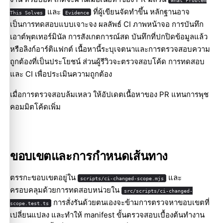
และ
ที่ผู้เขียนจัดทำขึ้น หลักฐานอาจ
This Solves
Evidence
เป็นการทดสอบแบบเจาะจง ผลลัพธ์ CI ภาพหน้าจอ การบันทึก
เอาต์พุตเทอร์มินัล การสังเกตการณ์สด บันทึกที่ปกปิดข้อมูลแล้ว
หรือลิงก์อาร์ติแฟกต์ เนื้อหานี้ระบุเจตนาและการตรวจสอบความ
ถูกต้องที่เป็นประโยชน์ ส่วนผู้รีวิวจะตรวจสอบโค้ด การทดสอบ
และ CI เพื่อประเมินความถูกต้อง
เมื่อการตรวจสอบล้มเหลว ให้อัปเดตเนื้อหาของ PR แทนการพุช
คอมมิตโค้ดเพิ่ม
ขอบเขตและการกำหนดเส้นทาง
ตรรกะขอบเขตอยู่ใน
และ
scripts/ci-changed-scope.mjs
ครอบคลุมด้วยการทดสอบหน่วยใน
src/scripts/ci-changed-
การสั่งรันด้วยตนเองจะข้ามการตรวจหาขอบเขตที่
scope.test.ts
เปลี่ยนแปลง และทำให้ manifest ขั้นตรวจสอบเบื้องต้นทำงาน