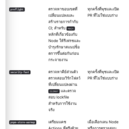
ค่าที่ปรับแต่งได้
ตรวจหาขอบเขตที่
ทุกครั้งที่พุชและเปิด
preflight
เปลี่ยนแปลงและ
PR ที่ไม่ใช่แบบร่าง
เวิร์กโฟลว์สด/E2E ที่นำกลับมาใช้ใหม่ได้
สร้างรายการกำกับ
ส่วนย่อยของเส้นทางรีลีส
CI; สำหรับ
main
หลักที่เกี่ยวข้องกับ
พรีรีลีสของ Plugin
Node ให้รีเฟรชและ
บำรุงรักษาสแนปช็อ
ตการขึ้นต่อกันก่อน
กระจายงาน
ตรวจหาคีย์ส่วนตัว
ทุกครั้งที่พุชและเปิด
security-fast
ตรวจสอบเวิร์กโฟลว์
PR ที่ไม่ใช่แบบร่าง
ที่เปลี่ยนแปลงผ่าน
และตรวจ
zizmor
สอบ lockfile
สำหรับการใช้งาน
จริง
เตรียมแคช
เมื่อเลือกเลน Node
pnpm-store-warmup
Actions ที่ตรึงด้วย
หรือการตรวจสอบ