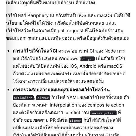
เสมือนว่าทุกพื้นที่ในขอบเขตมีการเปลี่ยนแปลง
เวิร์กโฟลว์ Periphery แยกกันสำหรับ iOS และ macOS บังคับใช้
นโยบายโค้ดที่ไม่ได้ใช้งานซึ่งต้องไม่มีข้อค้นพบเลย แต่ละ
เวิร์กโฟลว์จะรันเฉพาะเมื่อ pull request ที่ไม่ใช่ฉบับร่างแตะ
ขอบเขตการสแกนแบบเนทีฟของตน หรือเมื่อถูกสั่งรันด้วยตนเอง
การแก้ไขเวิร์กโฟลว์ CI
ตรวจสอบกราฟ CI ของ Node การ
lint เวิร์กโฟลว์ และเลน Windows (
เป็นตัวเรียกใช้)
ci.yml
แต่ไม่บังคับให้บิลด์เนทีฟของ iOS, Android หรือ macOS
ด้วยตัวเอง เลนของแพลตฟอร์มเหล่านั้นยังคงจำกัดขอบเขต
ไว้เฉพาะการเปลี่ยนแปลงซอร์สของแพลตฟอร์ม
การตรวจสอบความสมเหตุสมผลของเวิร์กโฟลว์
รัน
,
กับไฟล์ YAML ของเวิร์กโฟลว์ทั้งหมด ตัว
actionlint
zizmor
ป้องกันการแทนค่า interpolation ของ composite action
และตัวป้องกันเครื่องหมาย conflict งาน
ที่
security-fast
จำกัดขอบเขตตาม PR ยังรัน
กับไฟล์เวิร์กโฟลว์ที่
zizmor
เปลี่ยนแปลง เพื่อให้ข้อค้นพบด้านความปลอดภัยของ
เวิร์กโฟลว์ทำให้ล้มเหลวได้ตั้งแต่เนิ่น ๆ ในกราฟ CI หลัก