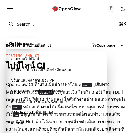
🇹🇭
OpenClaw
K
Search...
On this page
Copy page
Release & CI
/
ไปป์ไลน์ CI
TESTING AND CI
ภาพรวมไปป์ไลน์
ไปป์ไลน์ CI
ลำดับการหยุดเร็วเมื่อเกิดข้อผิดพลาด
บริบทและหลักฐานของ PR
OpenClaw CI ทำงานเมื่อมีการพุชไปยัง
(เส้นทาง
main
ขอบเขตและการกำหนดเส้นทาง
Markdown และ
จะถูกละเว้น ในทริกเกอร์) ในทุก pull
docs/**
request ที่ไม่ใช่แบบร่าง และเมื่อสั่งทำงานด้วยตนเอง การพุชไป
การส่งต่อกิจกรรม ClawSweeper
ยัง
หลักจะทำงานได้ครั้งละหนึ่งรอบ: กลุ่มการทำงานพร้อม
main
การ dispatch ด้วยตนเอง
กัน
อนุญาตให้ วงจรการผสานรวมหนึ่งรอบทำงานจนเสร็จ
CI
ขณะที่ GitHub เก็บไว้เฉพาะการพุชที่รอดำเนินการล่าสุด การ
Runner
ผสานใหม่จะแทนที่รอบที่รอดำเนินการนั้น แทนที่จะยกเลิกงานที่