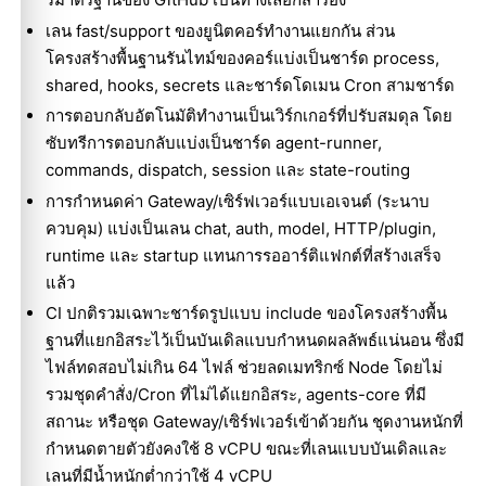
เลน fast/support ของยูนิตคอร์ทำงานแยกกัน ส่วน
โครงสร้างพื้นฐานรันไทม์ของคอร์แบ่งเป็นชาร์ด process,
shared, hooks, secrets และชาร์ดโดเมน Cron สามชาร์ด
การตอบกลับอัตโนมัติทำงานเป็นเวิร์กเกอร์ที่ปรับสมดุล โดย
ซับทรีการตอบกลับแบ่งเป็นชาร์ด agent-runner,
commands, dispatch, session และ state-routing
การกำหนดค่า Gateway/เซิร์ฟเวอร์แบบเอเจนต์ (ระนาบ
ควบคุม) แบ่งเป็นเลน chat, auth, model, HTTP/plugin,
runtime และ startup แทนการรออาร์ติแฟกต์ที่สร้างเสร็จ
แล้ว
CI ปกติรวมเฉพาะชาร์ดรูปแบบ include ของโครงสร้างพื้น
ฐานที่แยกอิสระไว้เป็นบันเดิลแบบกำหนดผลลัพธ์แน่นอน ซึ่งมี
ไฟล์ทดสอบไม่เกิน 64 ไฟล์ ช่วยลดเมทริกซ์ Node โดยไม่
รวมชุดคำสั่ง/Cron ที่ไม่ได้แยกอิสระ, agents-core ที่มี
สถานะ หรือชุด Gateway/เซิร์ฟเวอร์เข้าด้วยกัน ชุดงานหนักที่
กำหนดตายตัวยังคงใช้ 8 vCPU ขณะที่เลนแบบบันเดิลและ
เลนที่มีน้ำหนักต่ำกว่าใช้ 4 vCPU