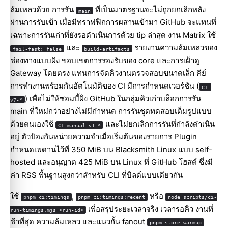
ล้มเหลวด้วย การรัน
ที่เป็นมาตรฐานจะไม่ถูกยกเลิกหลัง
main
ผ่านการรับเข้า เมื่อมีทราฟฟิกการผสานเข้ามา GitHub จะแทนที่
เฉพาะการรันเก่าที่ยังรอดำเนินการด้วย tip ล่าสุด งาน Matrix ใช้
และ
รายงานความล้มเหลวของ
fail-fast: false
build-artifacts
ช่องทางแบบฝัง ขอบเขตการรองรับของ core และการเฝ้าดู
Gateway โดยตรง แทนการจัดคิวงานตรวจสอบขนาดเล็ก คีย์
การทำงานพร้อมกันอัตโนมัติของ CI มีการกำหนดเวอร์ชัน (
CI-
) เพื่อไม่ให้ซอมบี้ฝั่ง GitHub ในกลุ่มคิวเก่าบล็อกการรัน
v7-*
main ที่ใหม่กว่าอย่างไม่มีกำหนด การรันชุดทดสอบเต็มรูปแบบ
ด้วยตนเองใช้
และไม่ยกเลิกการรันที่กำลังดำเนิน
CI-manual-v1-*
อยู่ ตัวป้องกันหน่วยความจำเมื่อเริ่มต้นของรายการ Plugin
กำหนดเพดานไว้ที่ 350 MiB บน Blacksmith Linux แบบ self-
hosted และอนุญาต 425 MiB บน Linux ที่ GitHub โฮสต์ ซึ่งมี
ค่า RSS พื้นฐานสูงกว่าสำหรับ CLI ที่บิลด์แบบเดียวกัน
ใช้
,
หรือ
pnpm ci:timings
pnpm ci:timings:recent
node scripts/ci-
เพื่อสรุประยะเวลาจริง เวลารอคิว งานที่
run-timings.mjs <run-id>
ช้าที่สุด ความล้มเหลว และแนวกั้น fanout
pnpm-store-warmup