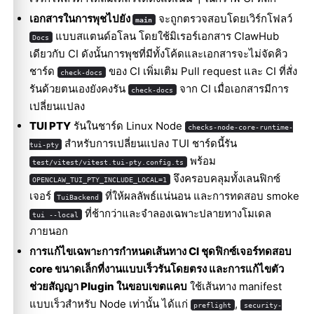
เอกสารในการพุชไปยัง
จะถูกตรวจสอบโดยเวิร์กโฟลว์
main
แบบสแตนด์อโลน โดยใช้มิเรอร์เอกสาร ClawHub
Docs
เดียวกับ CI ดังนั้นการพุชที่มีทั้งโค้ดและเอกสารจะไม่จัดคิว
ชาร์ด
ของ CI เพิ่มเติม Pull request และ CI ที่สั่ง
check-docs
รันด้วยตนเองยังคงรัน
จาก CI เมื่อเอกสารมีการ
check-docs
เปลี่ยนแปลง
TUI PTY
รันในชาร์ด Linux Node
checks-node-core-runtime-
สำหรับการเปลี่ยนแปลง TUI ชาร์ดนี้รัน
tui-pty
พร้อม
test/vitest/vitest.tui-pty.config.ts
จึงครอบคลุมทั้งเลนฟิกซ์
OPENCLAW_TUI_PTY_INCLUDE_LOCAL=1
เจอร์
ที่ให้ผลลัพธ์แน่นอน และการทดสอบ smoke
TuiBackend
ที่ช้ากว่าและจำลองเฉพาะปลายทางโมเดล
tui --local
ภายนอก
การแก้ไขเฉพาะการกำหนดเส้นทาง CI ชุดฟิกซ์เจอร์ทดสอบ
core ขนาดเล็กที่งานแบบเร็วรันโดยตรง และการแก้ไขตัว
ช่วยสัญญา Plugin ในขอบเขตแคบ
ใช้เส้นทาง manifest
แบบเร็วสำหรับ Node เท่านั้น ได้แก่
,
preflight
security-