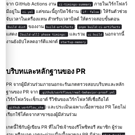
จาก GitHub Actions งาน
ภายในเวิร์กโฟลว์
ci-timings-summary
มีอยู่ใน
แต่ขณะนี้ถูกปิดใช้งาน (
) ให้รันตัวช่วย
ci.yml
if: false
จับเวลาในเครื่องแทน สำหรับเวลาบิลด์ ให้ตรวจสอบขั้นตอน
ของงาน
:
Build dist
build-artifacts
pnpm build:ci-artifacts
แสดง
และรวม
นอกจากนี้
[build-all] phase timings:
ui:build
งานยังอัปโหลดอาร์ติแฟกต์
startup-memory
บริบทและหลักฐานของ PR
PR จากผู้มีส่วนร่วมภายนอกจะรันเกตตรวจสอบบริบทและหลัก
ฐานของ PR จาก
.github/workflows/real-behavior-proof.yml
เวิร์กโฟลว์จะเช็กเอาต์ รีวิชันของเวิร์กโฟลว์ที่เชื่อถือได้
(
) และประเมินเฉพาะเนื้อหาของ PR โดยไม่
github.workflow_sha
เรียกใช้โค้ดจากสาขาของผู้มีส่วนร่วม
เกตนี้ใช้กับผู้เขียน PR ที่ไม่ใช่เจ้าของรีโพซิทอรี สมาชิก ผู้ร่วม
งาน หรือบอต เกตจะผ่านเมื่อเนื้อหาของ PR มีส่วน
What Problem