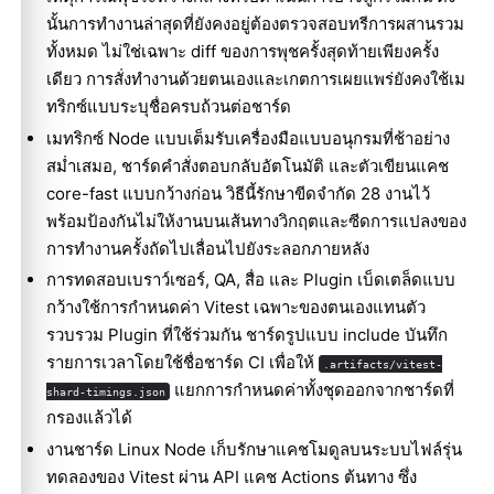
นั้นการทำงานล่าสุดที่ยังคงอยู่ต้องตรวจสอบทรีการผสานรวม
ทั้งหมด ไม่ใช่เฉพาะ diff ของการพุชครั้งสุดท้ายเพียงครั้ง
เดียว การสั่งทำงานด้วยตนเองและเกตการเผยแพร่ยังคงใช้เม
ทริกซ์แบบระบุชื่อครบถ้วนต่อชาร์ด
เมทริกซ์ Node แบบเต็มรับเครื่องมือแบบอนุกรมที่ช้าอย่าง
สม่ำเสมอ, ชาร์ดคำสั่งตอบกลับอัตโนมัติ และตัวเขียนแคช
core-fast แบบกว้างก่อน วิธีนี้รักษาขีดจำกัด 28 งานไว้
พร้อมป้องกันไม่ให้งานบนเส้นทางวิกฤตและซีดการแปลงของ
การทำงานครั้งถัดไปเลื่อนไปยังระลอกภายหลัง
การทดสอบเบราว์เซอร์, QA, สื่อ และ Plugin เบ็ดเตล็ดแบบ
กว้างใช้การกำหนดค่า Vitest เฉพาะของตนเองแทนตัว
รวบรวม Plugin ที่ใช้ร่วมกัน ชาร์ดรูปแบบ include บันทึก
รายการเวลาโดยใช้ชื่อชาร์ด CI เพื่อให้
.artifacts/vitest-
แยกการกำหนดค่าทั้งชุดออกจากชาร์ดที่
shard-timings.json
กรองแล้วได้
งานชาร์ด Linux Node เก็บรักษาแคชโมดูลบนระบบไฟล์รุ่น
ทดลองของ Vitest ผ่าน API แคช Actions ต้นทาง ซึ่ง