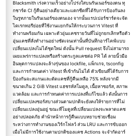
Blacksmith เร่งความเร็วอย่างโปร่งใสบนรันเนอร์ของตน ทุ
กชาร์ด CI กู้คืนอย่างเดียวและแตกซีดที่ได้รับการป้องกันลง
ในรูทภายในรันเนอร์ของตนเอง จากนั้นแรปเปอร์ชาร์ดจะจัด
ไดเรกทอรีย่อยที่ใช้งานแยกกันให้กระบวนการ Vitest ที่
ทำงานพร้อมกัน เฉพาะตัวอุ่นแคชรายวันที่ไม่ถูกยกเลิกหรือตัว
อุ่นแคชที่สั่งทำงานอย่างชัดเจนเท่านั้นที่บันทึกอาร์ไคฟ์แบบ
เปลี่ยนแปลงไม่ได้ชุดใหม่ ดังนั้น Pull request จึงไม่สามารถ
เผยแพร่การแปลงหรือสร้างตระกูลแคชต่อ PR ได้ ลายนิ้วมือ
อินพุตการแปลงจะล้างรุ่นของ lockfile, แพ็กเกจ, tsconfig
และการกำหนดค่า Vitest ที่เข้ากันไม่ได้ ตัวเขียนที่ได้รับการ
ป้องกันจะสแกนและตัดแคชที่กู้คืนเหลือ 75% หลังจากมี
ขนาดเกิน 2 GiB Vitest แฮชรหัสโมดูล, เนื้อหาซอร์ส, สภาพ
แวดล้อม และการกำหนดค่าการแปลงที่แก้ไขแล้ว ดังนั้นการ
เปลี่ยนแปลงซอร์สบางส่วนตามปกติจะยังคงให้รายการที่ไม่
เปลี่ยนแปลงอุ่นอยู่ ขณะที่โมดูลที่เปลี่ยนแปลงจะพลาดแคช
อย่างปลอดภัย คำนำหน้าการกู้คืนแบบหยาบช่วยเชื่อม
ระหว่างการทำงานของเวิร์กโฟลว์ ส่วน LRU และการขับออก
เมื่อไม่มีการใช้งานตามปกติของแคช Actions จะจำกัดอาร์