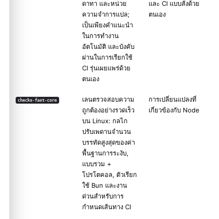
ดาทา และหน่วย
และ CI แบบสั่งด้วย
ความจำการแปล;
ตนเอง
เป็นเพียงคำแนะนำ
ในการทำงาน
อัตโนมัติ และบังคับ
ผ่านในการเรียกใช้
CI รุ่นเผยแพร่ด้วย
ตนเอง
เลนตรวจสอบความ
การเปลี่ยนแปลงที่
checks-fast-core
ถูกต้องอย่างรวดเร็ว
เกี่ยวข้องกับ Node
บน Linux: กลไก
ปรับเพดานจำนวน
บรรทัดสูงสุดของค่า
พื้นฐานการระงับ,
แบบรวม +
โปรโตคอล, ตัวเรียก
ใช้ Bun และงาน
ด่วนสำหรับการ
กำหนดเส้นทาง CI