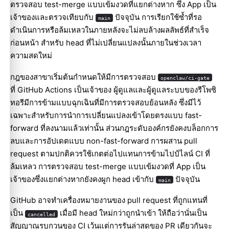
ตรวจสอบ test-merge แบบเข้มงวดที่แยกต่างหาก ซึ่ง App เป็น
เจ้าของและตรวจเทียบกับ
ปัจจุบัน การเรียกใช้ซ้ำที่รอ
main
ดำเนินการหรือล้มเหลวในภายหลังจะไม่ลบล้างผลลัพธ์ที่สำเร็จ
ก่อนหน้า สำหรับ head ที่ไม่เปลี่ยนแปลงนั้นภายในช่วงเวลา
ความสดใหม่
กฎของสาขาเริ่มต้นกำหนดให้มีการตรวจสอบ
openclaw/ci-gate
ที่ GitHub Actions เป็นเจ้าของ ผู้ดูแลและผู้ดูแลระบบของรีโพซิ
ทอรีมีการข้ามแบบฉุกเฉินที่มีการตรวจสอบย้อนหลัง ซึ่งมีไว้
เฉพาะสำหรับการนำการเปลี่ยนแปลงเข้าโดยตรงแบบ fast-
forward ที่ลงนามแล้วเท่านั้น ส่วนกฎระดับองค์กรยังคงบล็อกการ
ลบและการอัปเดตแบบ non-fast-forward การผสาน pull
request ตามปกติควรใช้เกตต่อไปแทนการข้ามไปป์ไลน์ CI ที่
ล้มเหลว การตรวจสอบ test-merge แบบเข้มงวดที่ App เป็น
เจ้าของซึ่งแยกต่างหากยังคงผูก head เข้ากับ
ปัจจุบัน
main
GitHub อาจทำเครื่องหมายงานของ pull request ที่ถูกแทนที่
เป็น
เมื่อมี head ใหม่กว่าถูกนำเข้า ให้ถือว่านั่นเป็น
cancelled
สัญญาณรบกวนของ CI เว้นแต่การรันล่าสุดของ PR เดียวกันจะ