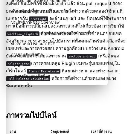
งบประมาณการลงทะเบียน Runner
ลงทะเบียนเมทริกซ์ Blacksmith แล้ว ส่วน pull request ยังคง
ยกเลิก head ที่ถูกแทนที่ และการสั่งทำงานด้วยตนเองใช้กลุ่มที่
คำสั่งเทียบเท่าสำหรับเครื่องภายใน
แยกจากกัน
จะจำแนก diff และ ปิดเลนที่ใช้ทรัพยากร
preflight
ประสิทธิภาพของ OpenClaw
มากเมื่อมีการเปลี่ยนแปลงเฉพาะส่วนที่ไม่เกี่ยวข้อง การเรียกใช้
การตรวจสอบความถูกต้องของรุ่นเผยแพร่แบบเต็ม
ด้วยตนเองจะจงใจข้ามการกำหนดขอบเขต
workflow_dispatch
อัจฉริยะและกระจายงานไปยัง กราฟทั้งหมดสำหรับตัวเลือกที่จะ
shard แบบ Live และ E2E
เผยแพร่และการตรวจสอบความถูกต้องแบบกว้าง เลน Android
การยอมรับแพ็กเกจ
ยังคง ต้องเปิดใช้โดยเฉพาะผ่าน
(หรืออินพุต
include_android
) การครอบคลุม Plugin เฉพาะรุ่นเผยแพร่อยู่ใน
release_gate
งาน
เวิร์กโฟลว์
ที่แยกต่างหาก และทำงานจาก
Plugin Prerelease
แหล่งที่มาของตัวเลือก
หรือการสั่งทำงานด้วยตนเอง อย่าง
Full Release Validation
ชัดเจนเท่านั้น
โปรไฟล์ชุดทดสอบ
ช่วงความเข้ากันได้กับระบบเก่า
ตัวอย่าง
ภาพรวมไปป์ไลน์
การทดสอบเบื้องต้นของการติดตั้ง
E2E ของ Docker ภายในเครื่อง
งาน
วัตถุประสงค์
เวลาที่ทำงาน