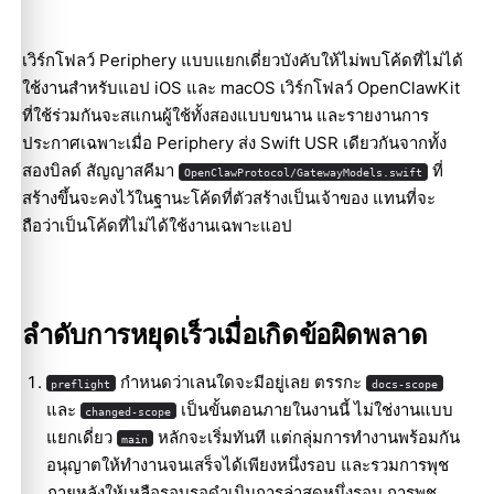
เวิร์กโฟลว์ Periphery แบบแยกเดี่ยวบังคับให้ไม่พบโค้ดที่ไม่ได้
ใช้งานสำหรับแอป iOS และ macOS เวิร์กโฟลว์ OpenClawKit
ที่ใช้ร่วมกันจะสแกนผู้ใช้ทั้งสองแบบขนาน และรายงานการ
ประกาศเฉพาะเมื่อ Periphery ส่ง Swift USR เดียวกันจากทั้ง
สองบิลด์ สัญญาสคีมา
ที่
OpenClawProtocol/GatewayModels.swift
สร้างขึ้นจะคงไว้ในฐานะโค้ดที่ตัวสร้างเป็นเจ้าของ แทนที่จะ
ถือว่าเป็นโค้ดที่ไม่ได้ใช้งานเฉพาะแอป
ลำดับการหยุดเร็วเมื่อเกิดข้อผิดพลาด
กำหนดว่าเลนใดจะมีอยู่เลย ตรรกะ
preflight
docs-scope
และ
เป็นขั้นตอนภายในงานนี้ ไม่ใช่งานแบบ
changed-scope
แยกเดี่ยว
หลักจะเริ่มทันที แต่กลุ่มการทำงานพร้อมกัน
main
อนุญาตให้ทำงานจนเสร็จได้เพียงหนึ่งรอบ และรวมการพุช
ภายหลังให้เหลือรอบรอดำเนินการล่าสุดหนึ่งรอบ การพุช