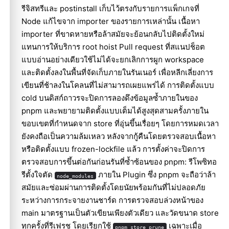
รีจิสทรีและ postinstall เก็บไว้ตรงกับรายการแพ็กเกจที่
Node แก้ไขจาก importer ของรายการเหล่านั้น เนื้อหา
importer ที่ขาดหายหรือล้าสมัยจะย้อนกลับไปติดตั้งใหม่
แทนการให้บริการ root hoist Pull request ที่สแนปช็อต
แบบอ่านอย่างเดียวใช้ไม่ได้จะยกเลิกการผูก workspace
และติดตั้งลงในพื้นที่จัดเก็บภายในรันเนอร์ เพื่อหลีกเลี่ยงการ
เขียนที่ช้าลงในโคลนที่ไม่สามารถเผยแพร่ได้ การติดตั้งแบบ
cold บนดิสก์ถาวรจะปิดการลองดึงข้อมูลซ้ำภายในของ
pnpm และพยายามติดตั้งแบบเต็มได้สูงสุดสามครั้งภายใน
ขอบเขตที่กำหนดจาก store ที่อุ่นขึ้นเรื่อยๆ โดยการหมดเวลา
ยังคงถือเป็นความล้มเหลว หลังจากกู้คืนโดยตรวจสอบเนื้อหา
หรือติดตั้งแบบ frozen-lockfile แล้ว การตั้งค่าจะปิดการ
ตรวจสอบการขึ้นต่อกันก่อนรันที่ซ้ำซ้อนของ pnpm: รีโพซิทอ
รีตั้งใจตัด
ภายใน Plugin ซึ่ง pnpm จะถือว่าล้า
node_modules
สมัยและซ่อมผ่านการติดตั้งโดยนัยพร้อมกันที่ไม่ปลอดภัย
ระหว่างการกระจายงานชาร์ด การตรวจสอบล่วงหน้าของ
main มาตรฐานเป็นตัวเขียนเพียงตัวเดียว และวัดขนาด store
ทุกครั้งที่รีเฟรช โดยเรียกใช้
เฉพาะเมื่อ
pnpm store prune