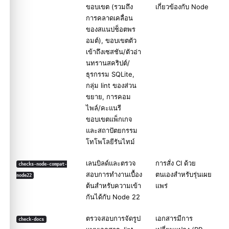
ขอบเขต (รวมถึง
เกี่ยวข้องกับ Node
การคลาดเคลื่อน
ของสแนปช็อตพร
อมต์), ขอบเขตตัว
เข้าถึงเซสชัน/ตัวอ่า
นทรานสคริปต์/
ธุรกรรม SQLite,
กลุ่ม lint ของส่วน
ขยาย, การคอม
ไพล์/คะแนรี
ขอบเขตแพ็กเกจ
และสถาปัตยกรรม
โทโพโลยีรันไทม์
เลนบิลด์และตรวจ
การสั่ง CI ด้วย
checks-node-compat-
สอบการทำงานเบื้อง
ตนเองสำหรับรุ่นเผย
node22
ต้นสำหรับความเข้า
แพร่
กันได้กับ Node 22
ตรวจสอบการจัดรูป
เอกสารมีการ
check-docs