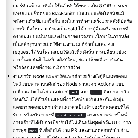
เวอร์ชันแพ็กเกจที่เลิกใช้แล้วทำให้ขนาดเกิน 8 GiB การเผย
แพร่สแนปช็อตของ Blacksmith เป็นแบบอะซิงโครนัสแม้
หลังงานตัวเขียนเสร็จสิ้น ดังนั้นการทำงานครั้งแรกหลังคีย์หรือ
ลายนิ้วมือใหม่อาจยังคงเป็น cold ได้ การกู้คืนเครื่องหมายที่
ตรงกันแบบแน่นอนและผ่านการตรวจสอบเนื้อหาในภายหลัง
เป็นหลักฐานการเปิดใช้งาน งาน CI ที่จำเป็นและ Pull
request ได้รับโคลนแบบใช้แล้วทิ้ง ดังนั้นการเปลี่ยนแปลง
การขึ้นต่อกันจึงไม่สร้างดิสก์ใหม่, สแนปช็อตที่แข่งขันกัน
หรือล็อกแคชที่อาจยกเลิกการสร้าง
งานชาร์ด Node และอาร์ติแฟกต์การสร้างยังกู้คืนแคชคอม
ไพล์แบบพกพาบนดิสก์ของ Node ผ่านแคช Actions แบบ
เปลี่ยนแปลงไม่ได้ เนมสเปซ
และ
ที่แยกจากกัน
test
build
ป้องกันไม่ให้ตัวเขียนแทนที่อาร์ไคฟ์ของกันและกัน: ตัวอุ่น
แคชการทดสอบตามกำหนดเวลาเป็นเจ้าของซีดทดสอบที่ได้
รับการป้องกัน ขณะที่
อาจเผยแพร่อาร์ไคฟ์
build-artifacts
การสร้างที่ได้รับการป้องกันได้ไม่เกินหนึ่งชุดต่อวัน UTC จาก
การพุช
ที่เชื่อถือได้ งาน PR และงานทดสอบทั่วไปอ่าน
main
เฉพาะสแนปช็อตที่ได้รับการป้องกัน ดังนั้นไบต์โค้ดของ