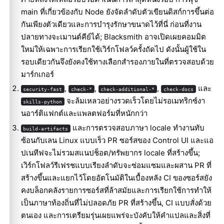
main ที่เกี่ยวข้องกับ Node ยังจัดลำดับตัวเขียนดิสก์การขึ้นต่อ
กันเพียงตัวเดียวและการบำรุงรักษาขนาดไว้ที่นี่ ก่อนที่งาน
ปลายทางจะเมานต์คีย์ได้; Blacksmith อาจเปิดเผยคอมมิต
ใหม่ให้เฉพาะการเรียกใช้เวิร์กโฟลว์ครั้งถัดไป ดังนั้นผู้ใช้ใน
รอบเดียวกันจึงยังคงใช้ทางเลือกสำรองภายในที่ตรวจสอบด้วย
มาร์กเกอร์
,
,
,
และ
security-fast
check-*
check-additional-*
check-docs
จะล้มเหลวอย่างรวดเร็วโดยไม่รอเมทริกซ์งา
skills-python
นอาร์ติแฟกต์และแพลตฟอร์มที่หนักกว่า
และการตรวจสอบภาษา locale ทำงานทับ
build-artifacts
ซ้อนกับเลน Linux แบบเร็ว PR ซอร์สของ Control UI และแอ
ปเนทีฟจะไม่รวมสแนปช็อต/ทรัพยากร locale ที่สร้างขึ้น;
เวิร์กโฟลว์รีเฟรชแบบเรียงลำดับจะซ่อมแซมและผสาน PR ที่
สร้างขึ้นและแยกไว้โดยอัตโนมัติในเบื้องหลัง CI ของซอร์สยัง
คงบล็อกคลังรายการซอร์สที่ล้าสมัยและการเรียกใช้การทำให้
เป็นภาษาท้องถิ่นที่ไม่ปลอดภัย PR ที่สร้างขึ้น, CI แบบสั่งด้วย
ตนเอง และการเตรียมรุ่นเผยแพร่จะบังคับให้คำแปลและสิ่งที่