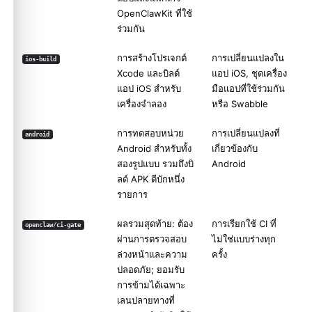
OpenClawKit ที่ใช้
ร่วมกัน
การสร้างโปรเจกต์
การเปลี่ยนแปลงใน
ios-build
Xcode และบิลด์
แอป iOS, ชุดเครื่อง
แอป iOS สำหรับ
มือแอปที่ใช้ร่วมกัน
เครื่องจำลอง
หรือ Swabble
การทดสอบหน่วย
การเปลี่ยนแปลงที่
android
Android สำหรับทั้ง
เกี่ยวข้องกับ
สองรูปแบบ รวมถึงบิ
Android
ลด์ APK ดีบักหนึ่ง
รายการ
ผลรวมสุดท้าย: ต้อง
การเรียกใช้ CI ที่
openclaw/ci-gate
ผ่านการตรวจสอบ
ไม่ใช่แบบร่างทุก
ล่วงหน้าและความ
ครั้ง
ปลอดภัย; ยอมรับ
การข้ามได้เฉพาะ
เลนปลายทางที่