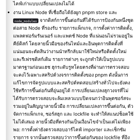
ไคฟ์เก่าแบบเปลี่ยนแปลงไม่ได้
งาน Linux Node ที่เชื่อถือได้ยังผูก pnpm store และ
จากดิสก์การขึ้นต่อกันที่ได้รับการป้องกันหนึ่งชุด
node_modules
ต่อสาย Node ที่รองรับ รายการแพ็กเกจ, การตั้งค่าการติดตั้ง,
แพลตฟอร์มรันเนอร์ และแพตช์ Node ที่แน่นอนไม่รวมอยู่ใน
คีย์ดิสก์ โดยลายนิ้วมือของรันไทม์และอินพุตการติดตั้งที่
แน่นอนจะตัดสินว่างานนำทรีกลับมาใช้ใหม่หรือติดตั้งใหม่
และรีเฟรชดิสก์เดิม รายการต่างๆ จะถูกทำให้เป็นรูปแบบ
มาตรฐานก่อนแฮช ฮุกระดับรูทโดยตรงที่ผ่านการตรวจสอบ
จะคงไว้เฉพาะสคริปต์วงจรการติดตั้งของ pnpm ดังนั้นการ
แก้ไขการจัดรูปแบบและสคริปต์ทดสอบ/สร้างทั่วไปจะยังคง
ใช้ทรีการขึ้นต่อกันที่อุ่นอยู่ได้ การเปลี่ยนแปลงฮุกวงจรที่ไม่
ได้รับการตรวจสอบจะล้มเหลวแบบปิดจนกว่าอินพุตซอร์สจะ
รวมอยู่ในสัญญาลายนิ้วมือ การเปลี่ยนแปลงการขึ้นต่อกัน, ตัว
จัดการแพ็กเกจ, ซอร์สฮุก และ lockfile จะทำให้สแนปช็อตใช้
ไม่ได้เสมอ ลายนิ้วมือที่ตรงกันเป็นเงื่อนไขจำเป็นแต่ไม่เพียง
พอ: การตั้งค่ายังตรวจสอบอาร์ไคฟ์ importer และเช็กซัม
รายการ จากนั้นตรวจสอบว่าการขึ้นต่อกันของ lockfile ที่อิง