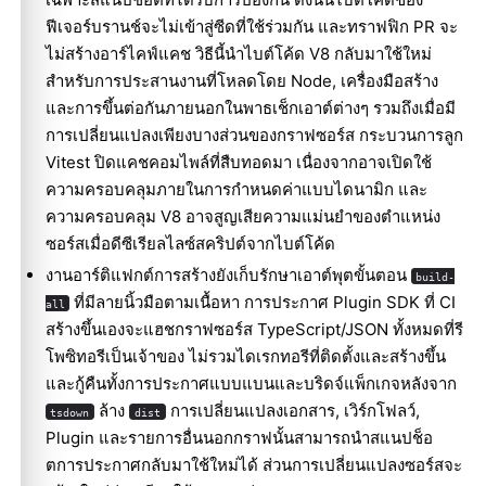
ฟีเจอร์บรานช์จะไม่เข้าสู่ซีดที่ใช้ร่วมกัน และทราฟฟิก PR จะ
ไม่สร้างอาร์ไคฟ์แคช วิธีนี้นำไบต์โค้ด V8 กลับมาใช้ใหม่
สำหรับการประสานงานที่โหลดโดย Node, เครื่องมือสร้าง
และการขึ้นต่อกันภายนอกในพาธเช็กเอาต์ต่างๆ รวมถึงเมื่อมี
การเปลี่ยนแปลงเพียงบางส่วนของกราฟซอร์ส กระบวนการลูก
Vitest ปิดแคชคอมไพล์ที่สืบทอดมา เนื่องจากอาจเปิดใช้
ความครอบคลุมภายในการกำหนดค่าแบบไดนามิก และ
ความครอบคลุม V8 อาจสูญเสียความแม่นยำของตำแหน่ง
ซอร์สเมื่อดีซีเรียลไลซ์สคริปต์จากไบต์โค้ด
งานอาร์ติแฟกต์การสร้างยังเก็บรักษาเอาต์พุตขั้นตอน
build-
ที่มีลายนิ้วมือตามเนื้อหา การประกาศ Plugin SDK ที่ CI
all
สร้างขึ้นเองจะแฮชกราฟซอร์ส TypeScript/JSON ทั้งหมดที่รี
โพซิทอรีเป็นเจ้าของ ไม่รวมไดเรกทอรีที่ติดตั้งและสร้างขึ้น
และกู้คืนทั้งการประกาศแบบแบนและบริดจ์แพ็กเกจหลังจาก
ล้าง
การเปลี่ยนแปลงเอกสาร, เวิร์กโฟลว์,
tsdown
dist
Plugin และรายการอื่นนอกกราฟนั้นสามารถนำสแนปช็อ
ตการประกาศกลับมาใช้ใหม่ได้ ส่วนการเปลี่ยนแปลงซอร์สจะ