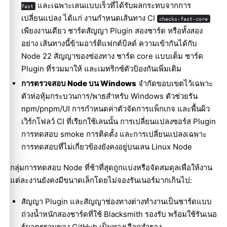
และเฉพาะเลนแบบเร็วที่ได้รับผลกระทบจากการ
fast
เปลี่ยนแปลง ได้แก่ งานกำหนดเส้นทาง CI
checks-fast-core
เพียงงานเดียว ชาร์ดสัญญา Plugin สองชาร์ด หรือทั้งสอง
อย่าง เส้นทางนี้ข้ามอาร์ติแฟกต์บิลด์ ความเข้ากันได้กับ
Node 22 สัญญาของช่องทาง ชาร์ด core แบบเต็ม ชาร์ด
Plugin ที่รวมมาให้ และเมทริกซ์ตัวป้องกันเพิ่มเติม
การตรวจสอบ Node บน Windows
จำกัดขอบเขตไว้เฉพาะ
ตัวห่อหุ้มกระบวนการ/พาธสำหรับ Windows ตัวช่วยรัน
npm/pnpm/UI การกำหนดค่าตัวจัดการแพ็กเกจ และพื้นผิว
เวิร์กโฟลว์ CI ที่เรียกใช้เลนนั้น การเปลี่ยนแปลงซอร์ส Plugin
การทดสอบ smoke การติดตั้ง และการเปลี่ยนแปลงเฉพาะ
การทดสอบที่ไม่เกี่ยวข้องยังคงอยู่บนเลน Linux Node
กลุ่มการทดสอบ Node ที่ช้าที่สุดถูกแบ่งหรือจัดสมดุลเพื่อให้งาน
แต่ละงานยังคงมีขนาดเล็กโดยไม่จองรันเนอร์มากเกินไป:
สัญญา Plugin และสัญญาช่องทางต่างทำงานเป็นชาร์ดแบบ
ถ่วงน้ำหนักสองชาร์ดที่ใช้ Blacksmith รองรับ พร้อมใช้รันเนอ
ร์มาตรฐานของ GitHub เป็นทางเลือกสำรอง