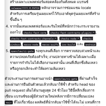
สร้างเฉพาะแพลตฟอร์มสอดคล้องกันทั้งหมด แบรนช์
หลักอาจรวมการซ่อมแซม locale
release/YYYY.M.PATCH
สำหรับการเตรียมรุ่นเผยแพร่ไว้กับเอาต์พุตรุ่นเผยแพร่ที่สร้าง
ขึ้นอื่น ๆ
จากนั้นเลนแพลตฟอร์มและรันไทม์ที่หนักกว่าจะกระจายงาน
ออกไป:
,
,
checks-fast-core
checks-fast-contracts-plugins-*
,
,
checks-fast-contracts-channels-*
checks-node-*
checks-
,
,
,
และ
windows
macos-node
macos-swift
ios-build
android
รอทุกเลนที่เลือก การตรวจสอบล่วงหน้าและ
openclaw/ci-gate
ความปลอดภัยต้องสำเร็จ; งานปลายทางข้ามได้เฉพาะเมื่อ
รายการกำกับไม่ได้เลือกงานเหล่านั้น เลนที่เลือกซึ่งล้มเหลว
หรือถูกยกเลิกจะทำให้ผลรวมล้มเหลว
ตัวประสานงานการผสานอาจนำ
ที่ผ่านสำเร็จ
openclaw/ci-gate
และผ่านการยืนยันตัวตนแล้วกลับมาใช้ซ้ำ สำหรับ head ของ
pull request เดิมได้นานสูงสุด 24 ชั่วโมง วิธีนี้หลีกเลี่ยงการ
เขียน แบรนช์ของผู้มีส่วนร่วมใหม่หลังจากมีการเปลี่ยนแปลง
ที่ไม่เกี่ยวข้อง ผลลัพธ์ที่นำกลับมาใช้ซ้ำได้จะไม่ แทนที่การ
main