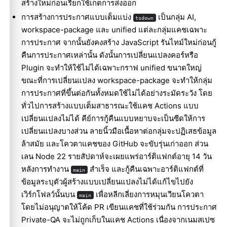
สร้างใหม่ก่อนเรียกใช้เกตการส่งออก
การสร้างการประกาศแบบเต็มแบ่ง
เป็นกลุ่ม AI,
tsdown
workspace-package และ unified แต่ละกลุ่มแคชเฉพาะ
การประกาศ จากนั้นยังคงสร้าง JavaScript รันไทม์ใหม่ก่อนกู้
คืนการประกาศเหล่านั้น ดังนั้นการเปลี่ยนแปลงคอร์หรือ
Plugin จะทำให้ใช้ไม่ได้เฉพาะกราฟ unified ขนาดใหญ่
ขณะที่การเปลี่ยนแปลง workspace-package จะทำให้กลุ่ม
การประกาศที่ขึ้นต่อกันทั้งหมดใช้ไม่ได้อย่างระมัดระวัง โดย
ทั่วไปการสร้างแบบเต็มสาธารณะใช้แคช Actions แบบ
เปลี่ยนแปลงไม่ได้ คีย์การกู้คืนแบบหยาบจะเป็นซีดให้การ
Molty
เปลี่ยนแปลงบางส่วน ลายนิ้วมือเนื้อหาต่อกลุ่มจะปฏิเสธข้อมูล
ล้าสมัย และโควตาแคชของ GitHub จะขับรุ่นเก่าออก ส่วน
เลน Node 22 รายสัปดาห์จะเผยแพร่อาร์ติแฟกต์อายุ 14 วัน
หลังการทำงาน
สำเร็จ และกู้คืนเฉพาะอาร์ติแฟกต์ที่
main
ข้อมูลระบุตัวผู้สร้างแบบเปลี่ยนแปลงไม่ได้แก้ไขไปยัง
เวิร์กโฟลว์นั้นบน
เพื่อหลีกเลี่ยงการหมุนเวียนโควตา
main
โดยไม่อนุญาตให้โค้ด PR เขียนแคชที่ใช้ร่วมกัน การประกาศ
Private-QA จะไม่ถูกเก็บในแคช Actions เนื่องจากเนมสเปซ