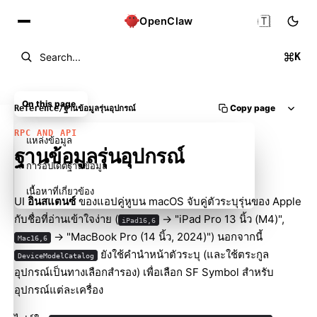
🇹🇭
OpenClaw
K
Search...
On this page
Copy page
Reference
/
ฐานข้อมูลรุ่นอุปกรณ์
RPC AND API
แหล่งข้อมูล
ฐานข้อมูลรุ่นอุปกรณ์
การอัปเดตฐานข้อมูล
เนื้อหาที่เกี่ยวข้อง
UI
อินสแตนซ์
ของแอปคู่หูบน macOS จับคู่ตัวระบุรุ่นของ Apple
กับชื่อที่อ่านเข้าใจง่าย (
-> "iPad Pro 13 นิ้ว (M4)",
iPad16,6
-> "MacBook Pro (14 นิ้ว, 2024)") นอกจากนี้
Mac16,6
ยังใช้คำนำหน้าตัวระบุ (และใช้ตระกูล
DeviceModelCatalog
อุปกรณ์เป็นทางเลือกสำรอง) เพื่อเลือก SF Symbol สำหรับ
อุปกรณ์แต่ละเครื่อง