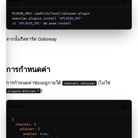
BASH
Copy c
PLUGIN_SRC=./path/to/local/zalouser-plugin
openclaw plugins install 
"
$PLUGIN_SRC
"
cd
"
$PLUGIN_SRC
"
 && pnpm install
จากนั้นรีสตาร์ต Gateway
การกำหนดค่า
การกำหนดค่าช่องอยู่ภายใต้
(ไม่ใช่
channels.zalouser
):
plugins.entries.*
JSON5
Copy c
{
channels
: {
zalouser
: {
enabled
: 
true
,