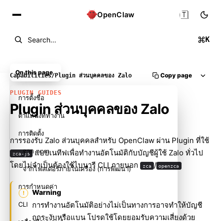
🇹🇭
OpenClaw
K
Search...
On this page
Copy page
Capabilities
/
Plugin ส่วนบุคคลของ Zalo
PLUGIN GUIDES
การตั้งชื่อ
Plugin ส่วนบุคคลของ Zalo
ตำแหน่งที่ทำงาน
การติดตั้ง
การรองรับ Zalo ส่วนบุคคลสำหรับ OpenClaw ผ่าน Plugin ที่ใช้
จาก npm
แบบเนทีฟเพื่อทำงานอัตโนมัติกับบัญชีผู้ใช้ Zalo ทั่วไป
zca-js
โดยไม่จำเป็นต้องใช้ไบนารี CLI ภายนอก
/
zca
openzca
จากโฟลเดอร์ภายในเครื่อง (การพัฒนา)
การกำหนดค่า
Warning
CLI
การทำงานอัตโนมัติอย่างไม่เป็นทางการอาจทำให้บัญชี
ถูกระงับหรือแบน โปรดใช้โดยยอมรับความเสี่ยงด้วย