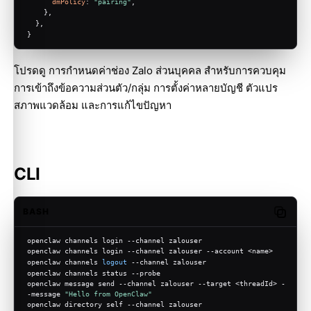
dmPolicy
: 
"pairing"
,
    },
  },
}
โปรดดู
การกำหนดค่าช่อง Zalo ส่วนบุคคล
สำหรับการควบคุม
การเข้าถึงข้อความส่วนตัว/กลุ่ม การตั้งค่าหลายบัญชี ตัวแปร
สภาพแวดล้อม และการแก้ไขปัญหา
CLI
BASH
Copy c
openclaw channels login --channel zalouser
openclaw channels login --channel zalouser --account <name>
openclaw channels 
logout
 --channel zalouser
openclaw channels status --probe
openclaw message send --channel zalouser --target <threadId> -
-message 
"Hello from OpenClaw"
openclaw directory self --channel zalouser