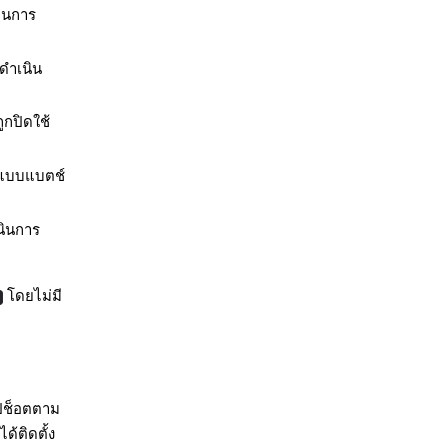
านการ
ดำเนิน
ถูกปิดใช้
อแบบแบตช์
นินการ
โดยไม่มี
ปช็อตตาม
้ติดตั้ง