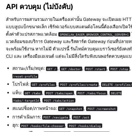
API ควบคุม (ไม่บังคับ)
สำหรับการผสานรวมภายในเครื่องเท่านั้น Gateway จะเปิดเผย HT
แบบลูปแบ็กขนาดเล็ก เซิร์ฟเวอร์แบบสแตนด์อโลนนี้ต้องเลือกเปิดใ
ตั้งค่าตัวแปรสภาพแวดล้อม
OPENCLAW_EAGER_BROWSER_CONTROL_SERVER=1
แวดล้อมของบริการ Gateway และรีสตาร์ต Gateway ก่อนที่ปลาย
จะพร้อมใช้งาน หากไม่มี ตัวแปรนี้ รันไทม์ควบคุมเบราว์เซอร์ยังคง
CLI และ เครื่องมือเอเจนต์ แต่จะไม่มีสิ่งใดรับฟังบนพอร์ตควบคุมแ
สถานะ/เริ่ม/หยุด:
,
,
,
,
GET /
GET /doctor
POST /start
POST /stop
/reset-profile
โปรไฟล์:
,
,
GET /profiles
POST /profiles/create
DELETE /profiles
แท็บ:
,
,
,
GET /tabs
POST /tabs/open
POST /tabs/focus
DELETE
,
/tabs/:targetId
POST /tabs/action
สแนปช็อต/ภาพหน้าจอ:
,
GET /snapshot
POST /screenshot
การดำเนินการ:
,
POST /navigate
POST /act
ฮุก:
,
POST /hooks/file-chooser
POST /hooks/dialog