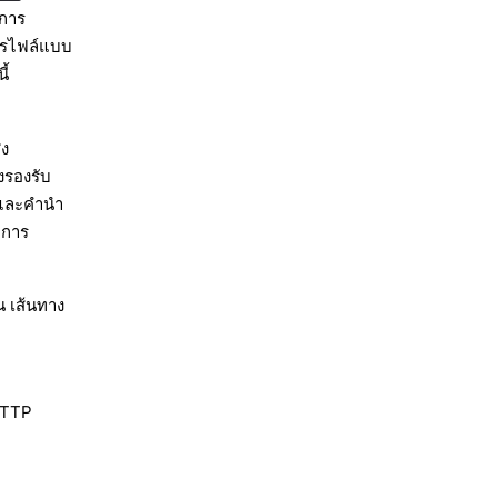
ดการ
โปรไฟล์แบบ
ี้
่ง
ังรองรับ
บและคำนำ
ลการ
น เส้นทาง
HTTP