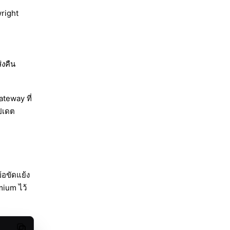
wright
่งคืน
teway ที่
ัปเดต
้อขัดแย้ง
ium ไว้
Copy code