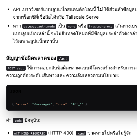
API เบราว์เซอร์แบบลูปแบ็กสแตนด์อโลนนี้
ไม่
ใช้ส่วนหัวข้อมูล
จากพร็อกซีที่เชื่อถือได้หรือ Tailscale Serve
หาก
เป็น
หรือ
เส้นทางเบร
gateway.auth.mode
none
trusted-proxy
แบบลูปแบ็กเหล่านี้ จะไม่สืบทอดโหมดที่มีข้อมูลประจำตัวดังกล่า
ไว้เฉพาะลูปแบ็กเท่านั้น
สัญญาข้อผิดพลาดของ
/act
ใช้การตอบกลับข้อผิดพลาดแบบมีโครงสร้างสำหรับการ
POST /act
ความถูกต้องระดับเส้นทางและ ความล้มเหลวตามนโยบาย:
JSON
{
"error"
:
"<message>"
,
"code"
:
"ACT_*"
}
ค่า
ปัจจุบัน:
code
(HTTP 400):
ขาดหายไปหรือไม่รู้จัก
ACT_KIND_REQUIRED
kind