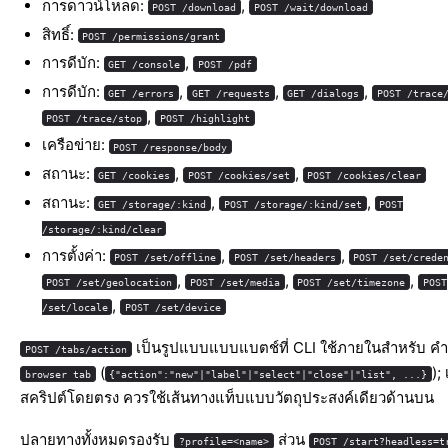
การดาวน์โหลด:
,
POST /download
POST /wait/download
สิทธิ์:
POST /permissions/grant
การดีบัก:
,
GET /console
POST /pdf
การดีบัก:
,
,
,
GET /errors
GET /requests
GET /dialogs
POST /trace
,
POST /trace/stop
POST /highlight
เครือข่าย:
POST /response/body
สถานะ:
,
,
GET /cookies
POST /cookies/set
POST /cookies/clear
สถานะ:
,
,
GET /storage/:kind
POST /storage/:kind/set
POST
/storage/:kind/clear
การตั้งค่า:
,
,
POST /set/offline
POST /set/headers
POST /set/crede
,
,
,
POST /set/geolocation
POST /set/media
POST /set/timezone
POST
,
/set/locale
POST /set/device
เป็นรูปแบบแบบแบตช์ที่ CLI ใช้ภายในสำหรับ คำส
POST /tabs/action
(
);
browser tab
{"action":"new"|"label"|"select"|"close"|"list", ...}
สคริปต์โดยตรง ควรใช้เส้นทางแท็บแบบวัตถุประสงค์เดียวด้านบน
ปลายทางทั้งหมดรองรับ
ส่วน
?profile=<name>
POST /start?headless=t