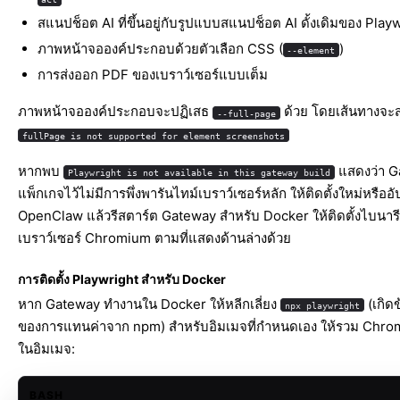
สแนปช็อต AI ที่ขึ้นอยู่กับรูปแบบสแนปช็อต AI ดั้งเดิมของ Play
ภาพหน้าจอองค์ประกอบด้วยตัวเลือก CSS (
)
--element
การส่งออก PDF ของเบราว์เซอร์แบบเต็ม
ภาพหน้าจอองค์ประกอบจะปฏิเสธ
ด้วย โดยเส้นทางจะส
--full-page
fullPage is not supported for element screenshots
หากพบ
แสดงว่า Ga
Playwright is not available in this gateway build
แพ็กเกจไว้ไม่มีการพึ่งพารันไทม์เบราว์เซอร์หลัก ให้ติดตั้งใหม่หรืออ
OpenClaw แล้วรีสตาร์ต Gateway สำหรับ Docker ให้ติดตั้งไบนารี
เบราว์เซอร์ Chromium ตามที่แสดงด้านล่างด้วย
การติดตั้ง Playwright สำหรับ Docker
หาก Gateway ทำงานใน Docker ให้หลีกเลี่ยง
(เกิดข
npx playwright
ของการแทนค่าจาก npm) สำหรับอิมเมจที่กำหนดเอง ให้รวม Chrom
ในอิมเมจ:
BASH