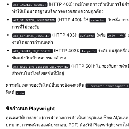
(HTTP 400): เพย์โหลดการดำเนินการไม่ผ่
ACT_INVALID_REQUEST
ทำให้เป็นมาตรฐานหรือการตรวจสอบความถูกต้อง
(HTTP 400): ใช้
กับชนิดการ
ACT_SELECTOR_UNSUPPORTED
selector
การที่ไม่รองรับ
(HTTP 403):
(หรือ
) 
ACT_EVALUATE_DISABLED
evaluate
wait --fn
งานโดยการกำหนดค่า
(HTTP 403):
ระดับบนสุดหรื
ACT_TARGET_ID_MISMATCH
targetId
ขัดแย้งกับเป้าหมายของคำขอ
(HTTP 501): ไม่รองรับการดำเ
ACT_EXISTING_SESSION_UNSUPPORTED
สำหรับโปรไฟล์เซสชันที่มีอยู่
ความล้มเหลวของรันไทม์อื่นอาจยังคงส่งคืน
{ "error": "<message>" }
ฟิลด์
code
ข้อกำหนด Playwright
คุณสมบัติบางอย่าง (การนำทาง/การดำเนินการ/สแนปช็อต AI/สแน
บทบาท, ภาพหน้าจอองค์ประกอบ, PDF) ต้องใช้ Playwright หากไม่ได