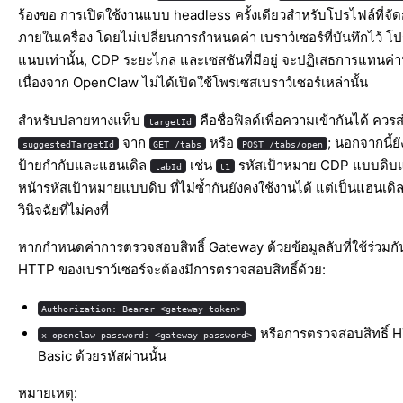
ร้องขอ การเปิดใช้งานแบบ headless ครั้งเดียวสำหรับโปรไฟล์ที่จั
ภายในเครื่อง โดยไม่เปลี่ยนการกำหนดค่า เบราว์เซอร์ที่บันทึกไว้ 
แนบเท่านั้น, CDP ระยะไกล และเซสชันที่มีอยู่ จะปฏิเสธการแทนค่าน
เนื่องจาก OpenClaw ไม่ได้เปิดใช้โพรเซสเบราว์เซอร์เหล่านั้น
สำหรับปลายทางแท็บ
คือชื่อฟิลด์เพื่อความเข้ากันได้ ควรส
targetId
จาก
หรือ
; นอกจากนี้ย
suggestedTargetId
GET /tabs
POST /tabs/open
ป้ายกำกับและแฮนเดิล
เช่น
รหัสเป้าหมาย CDP แบบดิ
tabId
t1
หน้ารหัสเป้าหมายแบบดิบ ที่ไม่ซ้ำกันยังคงใช้งานได้ แต่เป็นแฮนเดิ
วินิจฉัยที่ไม่คงที่
หากกำหนดค่าการตรวจสอบสิทธิ์ Gateway ด้วยข้อมูลลับที่ใช้ร่วมกั
HTTP ของเบราว์เซอร์จะต้องมีการตรวจสอบสิทธิ์ด้วย:
Authorization: Bearer <gateway token>
หรือการตรวจสอบสิทธิ์ 
x-openclaw-password: <gateway password>
Basic ด้วยรหัสผ่านนั้น
หมายเหตุ: