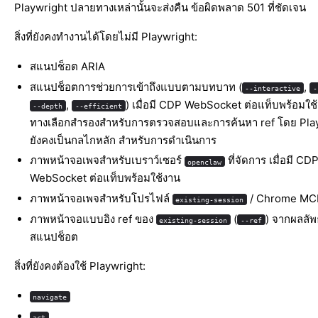
Playwright ปลายทางเหล่านั้นจะส่งคืน ข้อผิดพลาด 501 ที่ชัดเจน
สิ่งที่ยังคงทำงานได้โดยไม่มี Playwright:
สแนปช็อต ARIA
สแนปช็อตการช่วยการเข้าถึงแบบตามบทบาท (
,
--interactive
-
,
) เมื่อมี CDP WebSocket ต่อแท็บพร้อมใช้ง
--depth
--efficient
ทางเลือกสำรองสำหรับการตรวจสอบและการค้นหา ref โดย Pla
ยังคงเป็นกลไกหลัก สำหรับการดำเนินการ
ภาพหน้าจอเพจสำหรับเบราว์เซอร์
ที่จัดการ เมื่อมี CD
openclaw
WebSocket ต่อแท็บพร้อมใช้งาน
ภาพหน้าจอเพจสำหรับโปรไฟล์
/ Chrome MC
existing-session
ภาพหน้าจอแบบอิง ref ของ
(
) จากผลลัพธ
existing-session
--ref
สแนปช็อต
สิ่งที่ยังคงต้องใช้ Playwright:
navigate
act