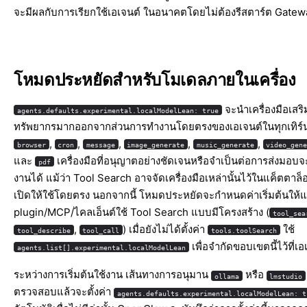
จะมีผลกับการเรียกใช้เอเจนต์ ในอนาคตโดยไม่ต้องรีสตาร์ต Gatew
โหมดประหยัดสำหรับโมเดลภายในเครื่อง
จะนำเครื่องมือเสริม
agents.defaults.experimental.localModelLean: true
ทรัพยากรมากออกจากส่วนการทำงานโดยตรงของเอเจนต์ในทุกเทิร์น 
,
,
,
,
,
browser
cron
message
image_generate
music_generate
video_gen
และ
เครื่องมือที่อนุญาตอย่างชัดเจนหรือจำเป็นต่อการส่งมอบจะ
pdf
งานได้ แม้ว่า Tool Search อาจจัดเครื่องมือเหล่านั้นไว้ในแค็ตตา
เปิดให้ใช้โดยตรง นอกจากนี้ โหมดประหยัดจะกำหนดค่าเริ่มต้นให้
plugin/MCP/ไคลเอ็นต์ใช้ Tool Search แบบมีโครงสร้าง (
tool_sea
,
) เมื่อยังไม่ได้ตั้งค่า
ใช้
tool_describe
tool_call
tools.toolSearch
เพื่อจำกัดขอบเขตนี้ไว้ที่เอ
agents.list[].experimental.localModelLean
ระหว่างการเริ่มต้นใช้งาน เส้นทางการอนุมาน
หรือ
ollama
lmstudio
ตรวจสอบแล้วจะตั้งค่า
agents.defaults.experimental.localModelLean: t