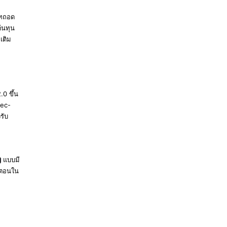
บทถอด
ข้อมูล
้นทุน
อ้างอิง
มเติม
การ
กำหนด
ค่าหน่วย
ความจำ
0 ขึ้น
ข้อมูล
xec-
อ้างอิงชุด
รับ
ควบคุม
Codex
แบบมี
ข้อมูล
นตอนใน
อ้างอิง
การ
กำหนด
ค่า
Gatewa
y