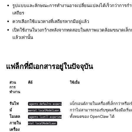
รูปแบบและลักษณะการทำงานอาจเปลี่ยนแปลงได้เร็วกว่าการกำห
เสถียร
ควรเลือกใช้แนวทางที่เสถียรหากมีอยู่แล้ว
เปิดใช้งานในวงกว้างหลังจากทดสอบในสภาพแวดล้อมขนาดเล็กก
แล้วเท่านั้น
แฟล็กที่มีเอกสารอยู่ในปัจจุบัน
ส่วน
คีย์
ใช้เมื่อ
การ
ทำงาน
รันไท
แบ็กเอนด์ภายในเครื่องที่เล็กกว่าหรือเ
agents.defaults.experi
ม์
,
กว่าไม่สามารถรองรับชุดเครื่องมือเริ่ม
mental.localModelLean
โมเดล
ทั้งหมดของ OpenClaw ได้
agents.list[].experime
ภายใน
ntal.localModelLean
เครื่อง