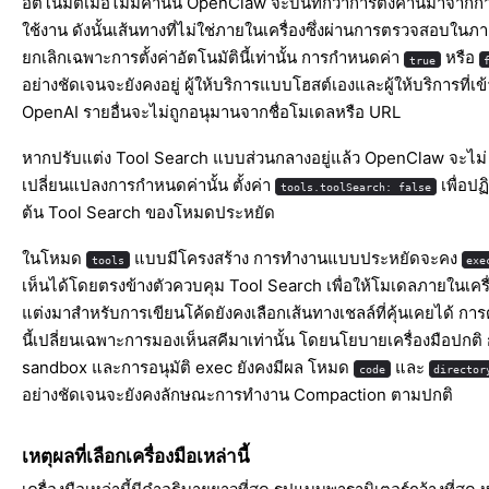
อัตโนมัติเมื่อไม่มีค่านั้น OpenClaw จะบันทึกว่าการตั้งค่านี้มาจากกา
ใช้งาน ดังนั้นเส้นทางที่ไม่ใช่ภายในเครื่องซึ่งผ่านการตรวจสอบในภ
ยกเลิกเฉพาะการตั้งค่าอัตโนมัตินี้เท่านั้น การกำหนดค่า
หรือ
true
อย่างชัดเจนจะยังคงอยู่ ผู้ให้บริการแบบโฮสต์เองและผู้ให้บริการที่เข้
OpenAI รายอื่นจะไม่ถูกอนุมานจากชื่อโมเดลหรือ URL
หากปรับแต่ง Tool Search แบบส่วนกลางอยู่แล้ว OpenClaw จะไม่
เปลี่ยนแปลงการกำหนดค่านั้น ตั้งค่า
เพื่อปฏิ
tools.toolSearch: false
ต้น Tool Search ของโหมดประหยัด
ในโหมด
แบบมีโครงสร้าง การทำงานแบบประหยัดจะคง
tools
exe
เห็นได้โดยตรงข้างตัวควบคุม Tool Search เพื่อให้โมเดลภายในเครื่
แต่งมาสำหรับการเขียนโค้ดยังคงเลือกเส้นทางเชลล์ที่คุ้นเคยได้ กา
นี้เปลี่ยนเฉพาะการมองเห็นสคีมาเท่านั้น โดยนโยบายเครื่องมือปกติ
sandbox และการอนุมัติ exec ยังคงมีผล โหมด
และ
code
director
อย่างชัดเจนจะยังคงลักษณะการทำงาน Compaction ตามปกติ
เหตุผลที่เลือกเครื่องมือเหล่านี้