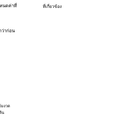
นดค่าที่
ที่เกี่ยวข้อง
ว่าก่อน
ข้อมูลเพิ่ม
เติม
ข้มงวด
โมเดล
ต้น
ภายใน
เครื่อง