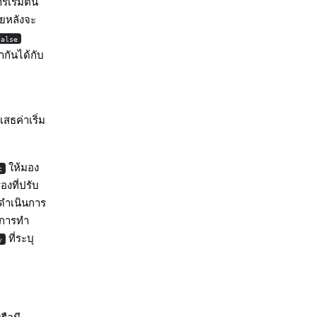
รเริ่มต้น
ายหลังจะ
false
ากันได้กับ
เสธค่าเริ่ม
ให้มอง
c
องที่ปรับ
รดำเนินการ
 การทำ
ที่ระบุ
y