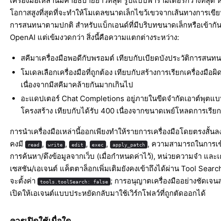
เครื่องมือเหล่านี้มีคำอธิบายยาวที่สุด รูปแบบพารามิเตอร์กว้างที่สุด ห
โอกาสสูงที่สุดที่จะทำให้โมเดลขนาดเล็กไขว้เขวจากเส้นทางการเขี
การสนทนาตามปกติ สำหรับแบ็กเอนด์ที่มีบริบทขนาดเล็กหรือเข้ากัน
OpenAI แต่เข้มงวดกว่า สิ่งนี้คือความแตกต่างระหว่าง:
สคีมาเครื่องมือพอดีกับพรอมต์ เทียบกับเบียดบังประวัติการสนท
โมเดลเลือกเครื่องมือที่ถูกต้อง เทียบกับสร้างการเรียกเครื่องมือผ
เนื่องจากมีสคีมาคล้ายกันมากเกินไป
อะแดปเตอร์ Chat Completions อยู่ภายในขีดจำกัดเอาต์พุตแบ
โครงสร้าง เทียบกับได้รับ 400 เนื่องจากขนาดเพย์โหลดการเรียกเ
การนำเครื่องมือเหล่านี้ออกเพียงทำให้รายการเครื่องมือโดยตรงสั้นล
คงมี
,
,
,
,
, ความสามารถในการเข
read
write
edit
exec
apply_patch
การค้นหา/ดึงข้อมูลจากเว็บ (เมื่อกำหนดค่าไว้), หน่วยความจำ และเค
เซสชัน/เอเจนต์ แค็ตตาล็อกเพิ่มเติมยังคงเข้าถึงได้ผ่าน Tool Search
จะตั้งค่า
; การอนุญาตเครื่องมืออย่างชัดเจ
tools.toolSearch: false
เปิดให้เอเจนต์แบบประหยัดกลับมาใช้เวิร์กโฟลว์ที่ถูกตัดออกได้
ควรเปิดใช้เมื่อใด