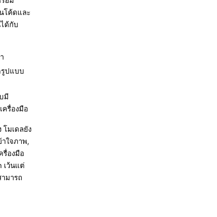
รือมี
ยนโค้ดและ
ได้กับ
นา
ิดรูปแบบ
บมี
ครื่องมือ
ง โมเดลยัง
้าใจภาพ,
รื่องมือ
 เว้นแต่
นสามารถ