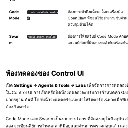
Code
ต้องการเข้าถึงแค็ตตาล็อกเครื่องมือ
tools.codeMode.enable
Mode
OpenClaw ที่ซ่อนไว้อย่างกระชับผ่า
d
ควบคุมด้วยโค้ด
Swar
ต้องการให้สคริปต์ Code Mode ควบคุ
tools.swarm.enabled
m
เอเจนต์ย่อยที่มีขอบเขตจำกัดพร้อมกัน
ห้องทดลองของ Control UI
เปิด
Settings → Agents & Tools → Labs
เพื่อจัดการการทดลองที่
ใน Control UI การเปิดหรือปิดห้องทดลองจะปรับการกำหนดค่า Ga
มาตรฐาน ทันที โดยหน้าจะแสดงคำแนะนำให้รีสตาร์ตเฉพาะเมื่อฟีเจ
ต้อง รีสตาร์ต
Code Mode และ Swarm เป็นรายการ Labs ที่จัดส่งอยู่ในปัจจุบัน สวิ
สอง จะเขียนคีย์การกำหนดค่าที่มีอยู่และผ่านการตรวจสอบแล้ว แล