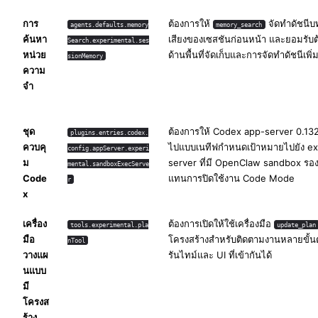
การ
ต้องการให้
จัดทำดัชนี
agents.defaults.memory
memory_search
ค้นหา
เสียงของเซสชันก่อนหน้า และยอมรับต
Search.experimental.ses
หน่วย
ด้านพื้นที่จัดเก็บและการจัดทำดัชนีเพิ่
sionMemory
ความ
จำ
ชุด
ต้องการให้ Codex app-server 0.132.
plugins.entries.codex.
ควบคุ
ไปแบบเนทีฟกำหนดเป้าหมายไปยัง e
config.appServer.experi
ม
server ที่มี OpenClaw sandbox รอง
mental.sandboxExecServe
Code
แทนการปิดใช้งาน Code Mode
r
x
เครื่อง
ต้องการเปิดให้ใช้เครื่องมือ
tools.experimental.pla
update_plan
มือ
โครงสร้างสำหรับติดตามงานหลายขั้
nTool
วางแผ
รันไทม์และ UI ที่เข้ากันได้
นแบบ
มี
โครงส
ร้าง