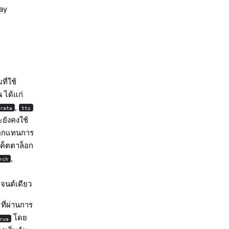
ay
ที่ใช้
ได้แก่
,
erate
tts
ยังคงใช้
ล็อกแทนการ
แค็ตตาล็อก
,
rch
เจนต์เดียว
ที่ผ่านการ
โดย
rue