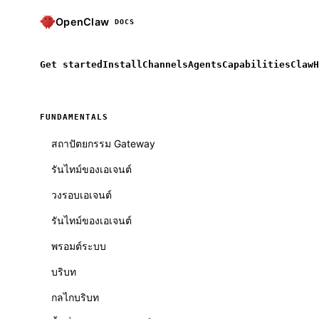
OpenClaw
DOCS
Get started
Install
Channels
Agents
Capabilities
ClawH
FUNDAMENTALS
สถาปัตยกรรม Gateway
รันไทม์ของเอเจนต์
วงรอบเอเจนต์
รันไทม์ของเอเจนต์
พรอมต์ระบบ
บริบท
กลไกบริบท