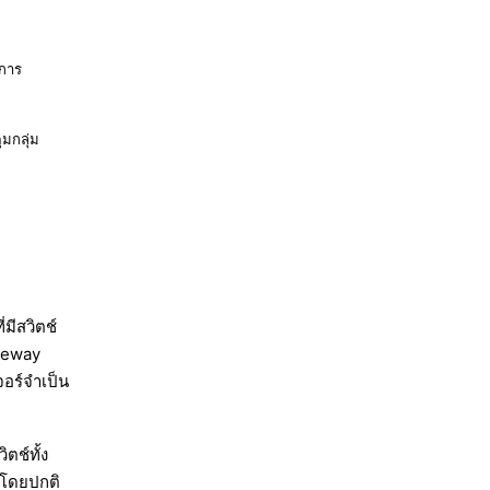
Code
นการ
Mode
มกลุ่ม
Swarm
มีสวิตช์
teway
อร์จำเป็น
ตช์ทั้ง
ะโดยปกติ