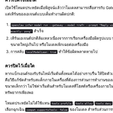
เปิดใช้โหมดประหยัดเมื่อพิสูจน์แล้วว่าโมเดลสามารถสื่อสารกับ Gat
แต่เทิร์นของเอเจนต์แบบเต็มทำงานผิดปกติ:
openclaw infer model run --gateway --model <ref> --prompt "Reply w
สำเร็จ
exactly: pong"
เทิร์นเอเจนต์ปกติล้มเหลวเนื่องจากการเรียกเครื่องมือผิดรูปแบบ
ขนาดใหญ่เกินไป หรือโมเดลเพิกเฉยต่อเครื่องมือ
การสลับ
ทำให้ข้อผิดพลาดหายไป
localModelLean: true
ควรปิดไว้เมื่อใด
หากแบ็กเอนด์รองรับรันไทม์เริ่มต้นทั้งหมดได้อย่างราบรื่น ให้ปิดตัวเลือ
คือวิธีแก้ขัดสำหรับสแต็กภายในเครื่องที่ต้องการส่วนการทำงานของเค
ขนาดเล็กกว่า ไม่ใช่ค่าเริ่มต้นสำหรับโมเดลที่โฮสต์หรือเครื่องภายในเค
ทรัพยากรเพียงพอ
โหมดประหยัดไม่ได้ใช้แทน
,
/
tools.profile
tools.allow
tools.deny
เลือกฉุกเฉิน
ของโมเดล สำหรับส่วนกา
compat.supportsTools: false