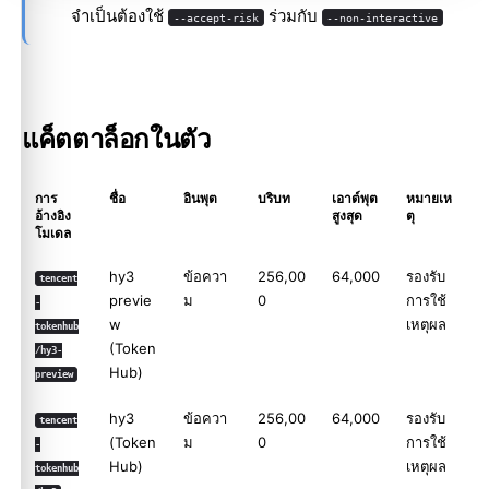
จำเป็นต้องใช้
ร่วมกับ
--accept-risk
--non-interactive
แค็ตตาล็อกในตัว
การ
ชื่อ
อินพุต
บริบท
เอาต์พุต
หมายเห
อ้างอิง
สูงสุด
ตุ
โมเดล
hy3
ข้อควา
256,00
64,000
รองรับ
tencent
previe
ม
0
การใช้
-
w
เหตุผล
tokenhub
(Token
/hy3-
Hub)
preview
hy3
ข้อควา
256,00
64,000
รองรับ
tencent
(Token
ม
0
การใช้
-
Hub)
เหตุผล
tokenhub