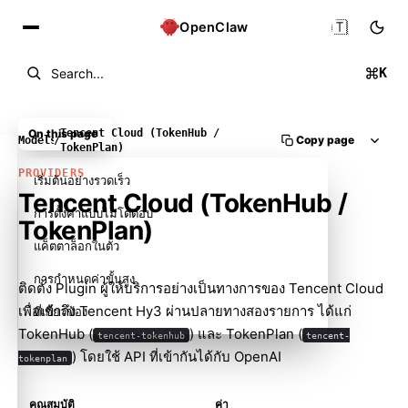
🇹🇭
OpenClaw
K
Search...
On this page
Tencent Cloud (TokenHub /
Copy page
Models
/
TokenPlan)
PROVIDERS
เริ่มต้นอย่างรวดเร็ว
Tencent Cloud (TokenHub /
การตั้งค่าแบบไม่โต้ตอบ
TokenPlan)
แค็ตตาล็อกในตัว
การกำหนดค่าขั้นสูง
ติดตั้ง Plugin ผู้ให้บริการอย่างเป็นทางการของ Tencent Cloud
เพื่อเข้าถึง Tencent Hy3 ผ่านปลายทางสองรายการ ได้แก่
ที่เกี่ยวข้อง
TokenHub (
) และ TokenPlan (
tencent-tokenhub
tencent-
) โดยใช้ API ที่เข้ากันได้กับ OpenAI
tokenplan
คุณสมบัติ
ค่า