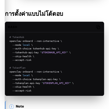
การตั้งค่าแบบไม่โต้ตอบ
BASH
Copy c
# TokenHub
openclaw onboard --non-interactive \
  --mode 
local
 \
  --auth-choice tokenhub-api-key \
  --tokenhub-api-key 
"
$TOKENHUB_API_KEY
"
 \
  --skip-health \
  --accept-risk
# TokenPlan
openclaw onboard --non-interactive \
  --mode 
local
 \
  --auth-choice tokenplan-api-key \
  --tokenplan-api-key 
"
$TOKENPLAN_API_KEY
"
 \
  --skip-health \
  --accept-risk
Note