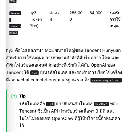
/hy3
hy3
ข้อควา
256,00
64,000
รองรับ
tencent
(Token
ม
0
การใช้
-
Plan)
เหตุผล
tokenpla
n/hy3
hy3 คือโมเดลภาษา MoE ขนาดใหญ่ของ Tencent Hunyuan
สำหรับการใช้เหตุผล การทำตามคำสั่งที่มีบริบทยาว โค้ด และ
เวิร์กโฟลว์ของเอเจนต์ ตัวอย่างที่เข้ากันได้กับ OpenAI ของ
Tencent ใช้
เป็นรหัสโมเดล และรองรับการเรียกใช้เครื่อง
hy3
มือผ่าน chat completions มาตรฐาน รวมถึง
reasoning_effort
Tip
รหัสโมเดลคือ
อย่าสับสนกับโมเดล
ของ
hy3
HY-3D-*
Tencent ซึ่งเป็น API สำหรับสร้างเนื้อหา 3 มิติ และ
ไม่ใช่โมเดลแชต OpenClaw ที่ผู้ให้บริการนี้กำหนดค่า
ไว้