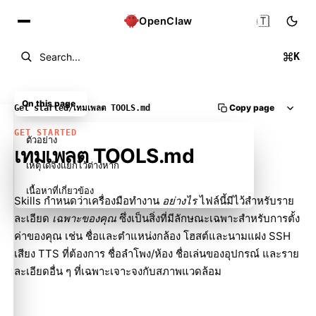
🇹🇭
OpenClaw
K
Search...
On this page
Copy page
Get started
/
เทมเพลต TOOLS.md
GET STARTED
ตัวอย่าง
เทมเพลต TOOLS.md
เหตุใดจึงแยกไว้ต่างหาก
เนื้อหาที่เกี่ยวข้อง
Skills กำหนดว่าเครื่องมือทำงาน
อย่างไร
ไฟล์นี้มีไว้สำหรับราย
ละเอียด
เฉพาะของคุณ
ซึ่งเป็นสิ่งที่มีลักษณะเฉพาะสำหรับการตั้ง
ค่าของคุณ เช่น ชื่อและตำแหน่งกล้อง โฮสต์และนามแฝง SSH
เสียง TTS ที่ต้องการ ชื่อลำโพง/ห้อง ชื่อเล่นของอุปกรณ์ และราย
ละเอียดอื่น ๆ ที่เฉพาะเจาะจงกับสภาพแวดล้อม