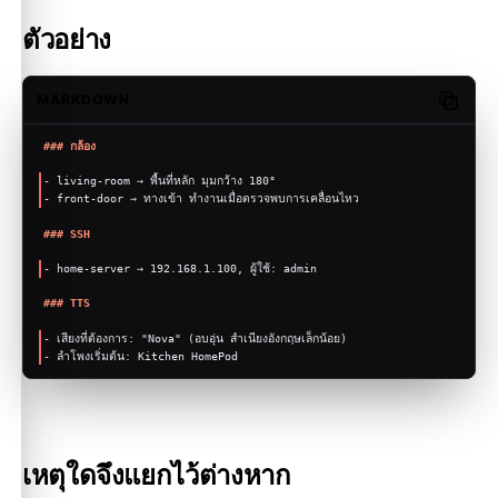
ตัวอย่าง
MARKDOWN
Copy c
### กล้อง
-
 living-room → พื้นที่หลัก มุมกว้าง 180°
-
 front-door → ทางเข้า ทำงานเมื่อตรวจพบการเคลื่อนไหว
### SSH
-
 home-server → 192.168.1.100, ผู้ใช้: admin
### TTS
-
 เสียงที่ต้องการ: "Nova" (อบอุ่น สำเนียงอังกฤษเล็กน้อย)
-
 ลำโพงเริ่มต้น: Kitchen HomePod
เหตุใดจึงแยกไว้ต่างหาก