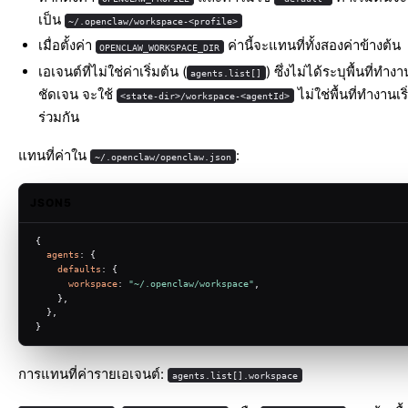
เป็น
~/.openclaw/workspace-<profile>
เมื่อตั้งค่า
ค่านี้จะแทนที่ทั้งสองค่าข้างต้น
OPENCLAW_WORKSPACE_DIR
เอเจนต์ที่ไม่ใช่ค่าเริ่มต้น (
) ซึ่งไม่ได้ระบุพื้นที่ทำง
agents.list[]
ชัดเจน จะใช้
ไม่ใช่พื้นที่ทำงานเริ
<state-dir>/workspace-<agentId>
ร่วมกัน
แทนที่ค่าใน
:
~/.openclaw/openclaw.json
JSON5
{
agents
: {
defaults
: {
workspace
: 
"~/.openclaw/workspace"
,
    },
  },
}
การแทนที่ค่ารายเอเจนต์:
agents.list[].workspace