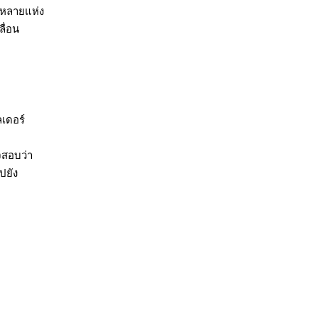
นหลายแห่ง
ื่อน
ลเดอร์
จสอบว่า
ไปยัง