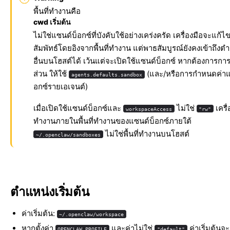
พื้นที่ทำงานคือ
cwd เริ่มต้น
ไม่ใช่แซนด์บ็อกซ์ที่บังคับใช้อย่างเคร่งครัด เครื่องมือจะแก้
สัมพัทธ์โดยอิงจากพื้นที่ทำงาน แต่พาธสัมบูรณ์ยังคงเข้าถึงต
อื่นบนโฮสต์ได้ เว้นแต่จะเปิดใช้แซนด์บ็อกซ์ หากต้องการก
ส่วน ให้ใช้
(และ/หรือการกำหนดค่าแ
agents.defaults.sandbox
อกซ์รายเอเจนต์)
เมื่อเปิดใช้แซนด์บ็อกซ์และ
ไม่ใช่
เครื
workspaceAccess
"rw"
ทำงานภายในพื้นที่ทำงานของแซนด์บ็อกซ์ภายใต้
ไม่ใช่พื้นที่ทำงานบนโฮสต์
~/.openclaw/sandboxes
ตำแหน่งเริ่มต้น
ค่าเริ่มต้น:
~/.openclaw/workspace
หากตั้งค่า
และค่าไม่ใช่
ค่าเริ่มต้นจะ
OPENCLAW_PROFILE
"default"