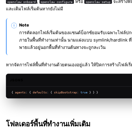
,
หรือ
จะสร้างพื้
openclaw onboard
openclaw configure
openclaw setup
และเติมไฟล์เริ่มต้นหากยังไม่มี
Note
การคัดลอกไฟล์เริ่มต้นของแซนด์บ็อกซ์ยอมรับเฉพาะไฟล์ปก
ภายในพื้นที่ทำงานเท่านั้น นามแฝงแบบ symlink/hardlink ที
พาธแล้วอยู่นอกพื้นที่ทำงานต้นทางจะถูกละเว้น
หากจัดการไฟล์พื้นที่ทำงานด้วยตนเองอยู่แล้ว ให้ปิดการสร้างไฟล์เริ่
JSON5
{ 
agents
: { 
defaults
: { 
skipBootstrap
: 
true
 } } }
โฟลเดอร์พื้นที่ทำงานเพิ่มเติม