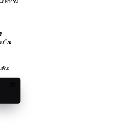
นที่ทำงาน
ติ
่แก้ไข
มต้น:
Copy code