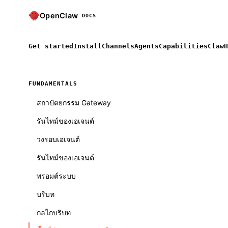
OpenClaw
DOCS
Get started
Install
Channels
Agents
Capabilities
ClawH
FUNDAMENTALS
สถาปัตยกรรม Gateway
รันไทม์ของเอเจนต์
วงรอบเอเจนต์
รันไทม์ของเอเจนต์
พรอมต์ระบบ
บริบท
กลไกบริบท