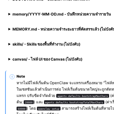
memory/YYYY-MM-DD.md - บันทึกหน่วยความจำรายวัน
MEMORY.md - หน่วยความจำระยะยาวที่คัดสรรแล้ว (ไม่บังคั
skills/ - Skills ของพื้นที่ทำงาน (ไม่บังคับ)
canvas/ - ไฟล์ UI ของ Canvas (ไม่บังคับ)
Note
หากไม่มีไฟล์เริ่มต้น OpenClaw จะแทรกเครื่องหมาย "ไฟล์
ในเซสชันแล้วดำเนินการต่อ ไฟล์เริ่มต้นขนาดใหญ่จะถูกตัดท
แทรก ปรับขีดจำกัดด้วย
(ค่
agents.defaults.bootstrapMaxChars
ต้น:
) และ
(ค่าเร
20000
agents.defaults.bootstrapTotalMaxChars
) โดย
สามารถสร้างไฟล์เริ่มต้นที่หายไ
60000
openclaw setup