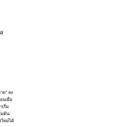
บ)
หาย" ลง
อนเมื่อ
าเริ่ม
ิ่มต้น:
ปใหม่ได้