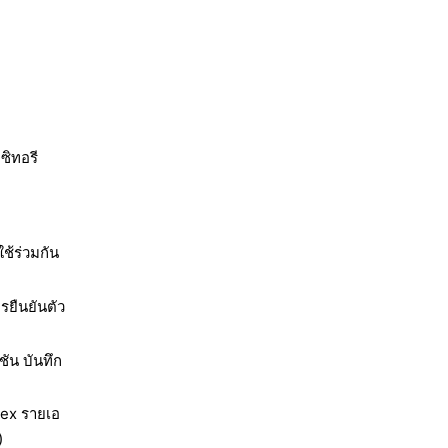
ซิทอรี
ใช้ร่วมกัน
รยืนยันตัว
ัน บันทึก
dex รายเอ
)