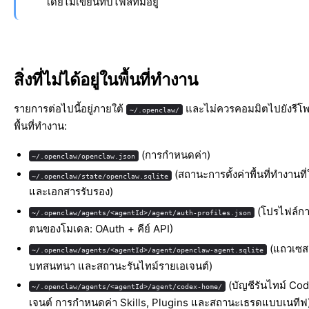
โดยไม่เขียนทับไฟล์ที่มีอยู่
สิ่งที่ไม่ได้อยู่ในพื้นที่ทำงาน
รายการต่อไปนี้อยู่ภายใต้
และไม่ควรคอมมิตไปยังรีโพ
~/.openclaw/
พื้นที่ทำงาน:
(การกำหนดค่า)
~/.openclaw/openclaw.json
(สถานะการตั้งค่าพื้นที่ทำงานที่
~/.openclaw/state/openclaw.sqlite
และเอกสารรับรอง)
(โปรไฟล์กา
~/.openclaw/agents/<agentId>/agent/auth-profiles.json
ตนของโมเดล: OAuth + คีย์ API)
(แถวเซสช
~/.openclaw/agents/<agentId>/agent/openclaw-agent.sqlite
บทสนทนา และสถานะรันไทม์รายเอเจนต์)
(บัญชีรันไทม์ Co
~/.openclaw/agents/<agentId>/agent/codex-home/
เจนต์ การกำหนดค่า Skills, Plugins และสถานะเธรดแบบเนทีฟ