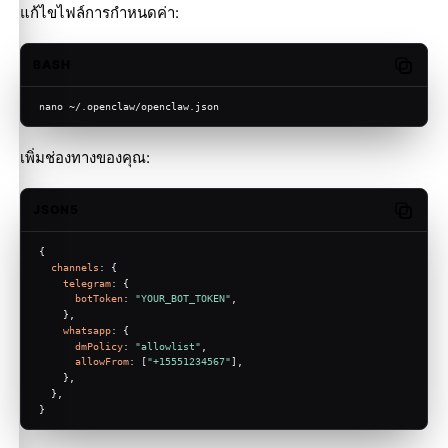
แก้ไขไฟล์การกำหนดค่า:
BASH
Copy c
nano ~/.openclaw/openclaw.json
เพิ่มช่องทางของคุณ:
JSON5
Copy c
{
channels
: {
telegram
: {
botToken
: 
"YOUR_BOT_TOKEN"
,
    },
whatsapp
: {
dmPolicy
: 
"allowlist"
,
allowFrom
: [
"+15551234567"
],
    },
  },
}