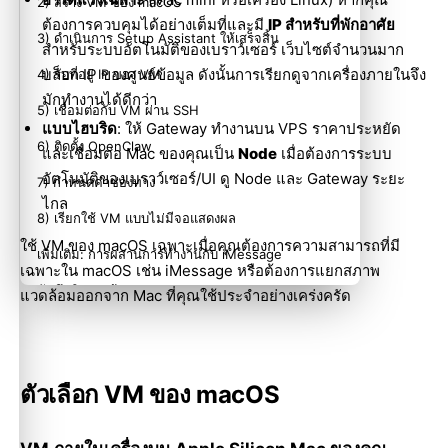
2) สร้าง VM ของ macOS
ต้องการควบคุมได้อย่างเต็มที่และมี
IP สำหรับที่พักอาศัย
3) ดำเนินการ Setup Assistant ให้เสร็จสิ้น
สำหรับระบบอัตโนมัติของเบราว์เซอร์ เว็บไซต์จำนวนมาก
บล็อก IP ของศูนย์ข้อมูล ดังนั้นการเรียกดูจากเครื่องภายในจึง
4) รับที่อยู่ IP ของ VM
มักทำงานได้ดีกว่า
5) เชื่อมต่อกับ VM ผ่าน SSH
แบบไฮบริด
: ให้ Gateway ทำงานบน VPS ราคาประหยัด
6) ติดตั้ง OpenClaw
และเชื่อมต่อ Mac ของคุณเป็น
Node
เมื่อต้องการระบบ
อัตโนมัติของเบราว์เซอร์/UI ดู
Node
และ
Gateway ระยะ
7) กำหนดค่าช่องทาง
ไกล
8) เรียกใช้ VM แบบไม่มีจอแสดงผล
ใช้ VM ของ macOS เฉพาะเมื่อคุณต้องการความสามารถที่มี
เพิ่มเติม: การผสานการทำงานกับ iMessage
เฉพาะใน macOS เช่น iMessage หรือต้องการแยกสภาพ
บันทึกอิมเมจต้นแบบ
แวดล้อมออกจาก Mac ที่คุณใช้ประจำอย่างเคร่งครัด
การทำงานตลอด 24 ชั่วโมงทุกวัน
การแก้ไขปัญหา
ตัวเลือก VM ของ macOS
เอกสารที่เกี่ยวข้อง