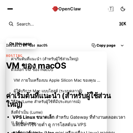
🇹🇭
OpenClaw
K
Search...
On this page
Copy page
Install
/
VM ของ macOS
HOSTING
ค่าเริ่มต้นที่แนะนำ (สำหรับผู้ใช้ส่วนใหญ่)
VM ของ macOS
ตัวเลือก VM ของ macOS
VM ภายในเครื่องบน Apple Silicon Mac ของคุณ (Lume)
ผู้ให้บริการ Mac แบบโฮสต์ (ระบบคลาวด์)
ค่าเริ่มต้นที่แนะนำ (สำหรับผู้ใช้ส่วน
วิธีลัด (Lume สำหรับผู้ใช้ที่มีประสบการณ์)
ใหญ่)
สิ่งที่จำเป็น (Lume)
VPS Linux ขนาดเล็ก
สำหรับ Gateway ที่ทำงานตลอดเวลา
1) ติดตั้ง Lume
และมีค่าใช้จ่ายต่ำ ดู
การโฮสต์บน VPS
ฮาร์ดแวร์เฉพาะ
(Mac mini หรือเครื่อง Linux) หากคุณ