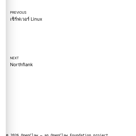
PREVIOUS
เซิร์ฟเวอร์ Linux
NEXT
Northflank
© 2026 OpenClaw — an
OpenClaw Foundation
project