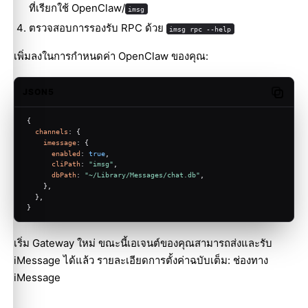
ที่เรียกใช้ OpenClaw/
imsg
ตรวจสอบการรองรับ RPC ด้วย
imsg rpc --help
เพิ่มลงในการกำหนดค่า OpenClaw ของคุณ:
JSON5
Copy c
{
channels
: {
imessage
: {
enabled
: 
true
,
cliPath
: 
"imsg"
,
dbPath
: 
"~/Library/Messages/chat.db"
,
    },
  },
}
เริ่ม Gateway ใหม่ ขณะนี้เอเจนต์ของคุณสามารถส่งและรับ
iMessage ได้แล้ว รายละเอียดการตั้งค่าฉบับเต็ม:
ช่องทาง
iMessage