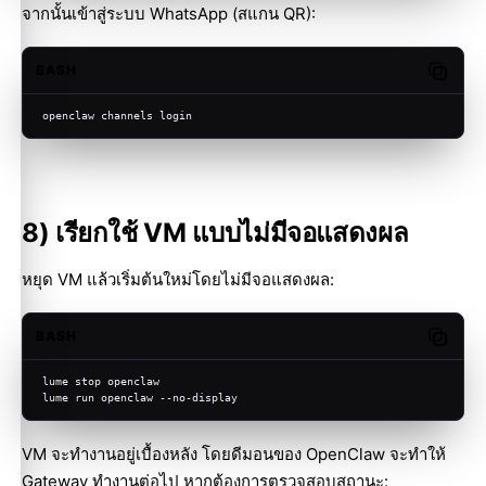
จากนั้นเข้าสู่ระบบ WhatsApp (สแกน QR):
BASH
Copy c
openclaw channels login
8) เรียกใช้ VM แบบไม่มีจอแสดงผล
หยุด VM แล้วเริ่มต้นใหม่โดยไม่มีจอแสดงผล:
BASH
Copy c
lume stop openclaw
lume run openclaw --no-display
VM จะทำงานอยู่เบื้องหลัง โดยดีมอนของ OpenClaw จะทำให้
Gateway ทำงานต่อไป หากต้องการตรวจสอบสถานะ: