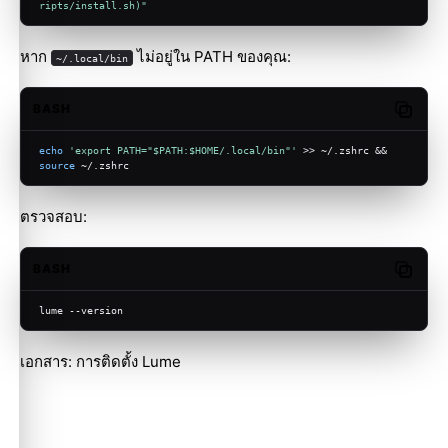
ripts/install.sh)
"
หาก
ไม่อยู่ใน PATH ของคุณ:
~/.local/bin
BASH
Copy c
echo
'export PATH="$PATH:$HOME/.local/bin"'
 >> ~/.zshrc && 
source
 ~/.zshrc
ตรวจสอบ:
BASH
Copy c
lume --version
เอกสาร:
การติดตั้ง Lume