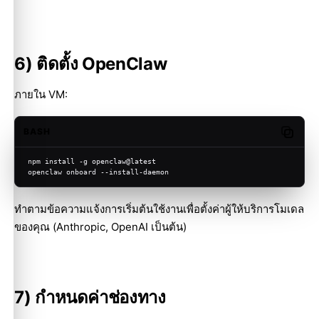
6) ติดตั้ง OpenClaw
ภายใน VM:
BASH
Copy c
npm install -g openclaw@latest
openclaw onboard --install-daemon
ทำตามข้อความแจ้งการเริ่มต้นใช้งานเพื่อตั้งค่าผู้ให้บริการโมเดล
ของคุณ (Anthropic, OpenAI เป็นต้น)
7) กำหนดค่าช่องทาง