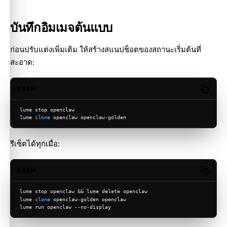
บันทึกอิมเมจต้นแบบ
ก่อนปรับแต่งเพิ่มเติม ให้สร้างสแนปช็อตของสถานะเริ่มต้นที่
สะอาด:
BASH
Copy c
lume stop openclaw
lume 
clone
 openclaw openclaw-golden
รีเซ็ตได้ทุกเมื่อ:
BASH
Copy c
lume stop openclaw && lume delete openclaw
lume 
clone
 openclaw-golden openclaw
lume run openclaw --no-display