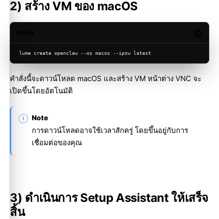
2) สร้าง VM ของ macOS
BASH
Copy c
lume create openclaw --os macos --ipsw latest
คำสั่งนี้จะดาวน์โหลด macOS และสร้าง VM หน้าต่าง VNC จะ
เปิดขึ้นโดยอัตโนมัติ
Note
การดาวน์โหลดอาจใช้เวลาสักครู่ โดยขึ้นอยู่กับการ
เชื่อมต่อของคุณ
3) ดำเนินการ Setup Assistant ให้เสร็จ
สิ้น