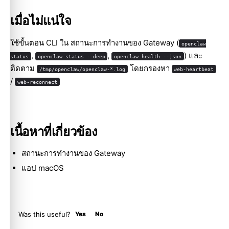
เมื่อไม่แน่ใจ
ใช้ขั้นตอน CLI ใน
สถานะการทำงานของ Gateway
(
openclaw
,
,
) และ
status
openclaw status --deep
openclaw health --json
ติดตาม
โดยกรองหา
/tmp/openclaw/openclaw-*.log
web-heartbeat
/
web-reconnect
เนื้อหาที่เกี่ยวข้อง
สถานะการทำงานของ Gateway
แอป macOS
Was this useful?
Yes
No
Molty