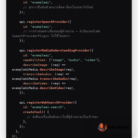
id
: 
"exampleai"
,
// ฮุกการยืนยันตัวตน/แค็ตตาล็อกโมเดล/รันไทม์
    });
    api.
registerSpeechProvider
({
id
: 
"exampleai"
,
// การกำหนดค่าเสียงของผู้จำหน่าย — นำอินเทอร์เฟซ 
SpeechProviderPlugin ไปใช้โดยตรง
    });
    api.
registerMediaUnderstandingProvider
({
id
: 
"exampleai"
,
capabilities
: [
"image"
, 
"audio"
, 
"video"
],
describeImage
: 
(
req
) =>
exampleAiMedia.
describeImage
(req),
transcribeAudio
: 
(
req
) =>
exampleAiMedia.
transcribeAudio
(req),
describeVideo
: 
(
req
) =>
exampleAiMedia.
describeVideo
(req),
    });
    api.
registerWebSearchProvider
({
id
: 
"exampleai-search"
,
createTool
(
) {
// ส่งคืนเครื่องมือค้นหาเว็บที่ผู้จำหน่ายเป็นเจ้าของ
      },
Ask Molty
    });
  },
});