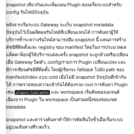
snapshot เดียวกันและเพิ่มแผน Plugin ตอนเริ่มระบบสำหรับ
config รันไทม์ปัจจุบัน
หลังจากเริ่มระบบ Gateway จะเก็บ snapshot metadata
ปัจจุบันไว้เป็นผลิตผลรันไทม์ที่เปลี่ยนแทนได้ การค้นหาผู้ให้
บริการซ้ำระหว่างรันไทม์สามารถยืม snapshot นี้ แทนการสร้าง
ดัชนีที่ติดตั้งและ registry ของ manifest ใหม่ในการประมวลผล
แค็ตตาล็อกผู้ให้บริการแต่ละครั้ง snapshot จะถูกล้างหรือเปลี่ยน
เมื่อ Gateway ปิดตัว, config/รายการ Plugin เปลี่ยนแปลง และ
มีการเขียนดัชนีที่ติดตั้ง โดยผู้เรียกจะ fallback ไปยัง path ของ
manifest/index แบบ cold เมื่อไม่มี snapshot ปัจจุบันที่เข้ากัน
ได้ การตรวจสอบความเข้ากันได้ต้องรวม root การค้นหา Plugin
เช่น
และ workspace เริ่มต้นของเอเจนต์
plugins.load.paths
เนื่องจาก Plugin ใน workspace เป็นส่วนหนึ่งของขอบเขต
metadata
snapshot และตารางค้นหาทำให้การตัดสินใจซ้ำเมื่อเริ่มระบบ
อยู่บนเส้นทางที่รวดเร็ว: