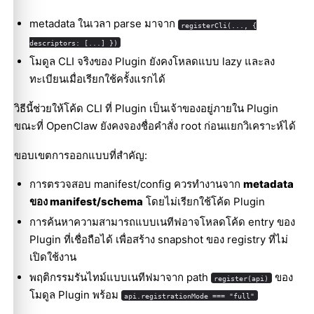
metadata ในเวลา parse มาจาก
registerCli(..., {
descriptors: [...] })
โมดูล CLI จริงของ Plugin ยังคงโหลดแบบ lazy และลง
ทะเบียนเมื่อเรียกใช้ครั้งแรกได้
วิธีนี้ช่วยให้โค้ด CLI ที่ Plugin เป็นเจ้าของอยู่ภายใน Plugin
ขณะที่ OpenClaw ยังคงจองชื่อคำสั่ง root ก่อนแยกวิเคราะห์ได้
ขอบเขตการออกแบบที่สำคัญ:
การตรวจสอบ manifest/config ควรทำงานจาก
metadata
ของ manifest/schema
โดยไม่เรียกใช้โค้ด Plugin
การค้นหาความสามารถแบบเนทีฟอาจโหลดโค้ด entry ของ
Plugin ที่เชื่อถือได้ เพื่อสร้าง snapshot ของ registry ที่ไม่
เปิดใช้งาน
พฤติกรรมรันไทม์แบบเนทีฟมาจาก path
ของ
register(api)
โมดูล Plugin พร้อม
api.registrationMode === "full"