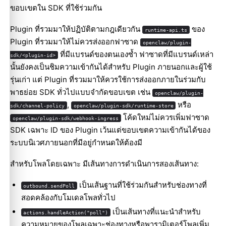
ขอบเขตใน SDK ที่ใช้ร่วมกัน
Plugin ที่รวมมาให้ปฏิบัติตามกฎเดียวกัน
ของ
runtime-api.ts
Plugin ที่รวมมาให้ไม่ควรส่งออกฟาซาด
openclaw/plugin-
ที่มีแบรนด์ของตนเองซ้ำ ฟาซาดที่มีแบรนด์เหล่า
sdk/<plugin-id>
นั้นยังคงเป็นชิมความเข้ากันได้สำหรับ Plugin ภายนอกและผู้ใช้
รุ่นเก่า แต่ Plugin ที่รวมมาให้ควรใช้การส่งออกภายในร่วมกับ
พาธย่อย SDK ทั่วไปแบบจำกัดขอบเขต เช่น
openclaw/plugin-
,
หรือ
sdk/channel-policy
openclaw/plugin-sdk/runtime-store
โค้ดใหม่ไม่ควรเพิ่มฟาซาด
openclaw/plugin-sdk/webhook-ingress
SDK เฉพาะ ID ของ Plugin เว้นแต่ขอบเขตความเข้ากันได้ของ
ระบบนิเวศภายนอกที่มีอยู่กำหนดให้ต้องมี
สำหรับโพลโดยเฉพาะ มีเส้นทางการดำเนินการสองเส้นทาง:
เป็นเส้นฐานที่ใช้ร่วมกันสำหรับช่องทางที่
outbound.sendPoll
สอดคล้องกับโมเดลโพลทั่วไป
เป็นเส้นทางที่แนะนำสำหรับ
actions.handleAction("poll")
ความหมายของโพลเฉพาะช่องทางหรือพารามิเตอร์โพลเพิ่ม