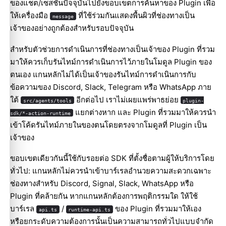
ของแชต/เซสชันปัจจุบันไปยังขอบเขตการค้นหาของ Plugin เพื่อ
ให้เครื่องมือ
ที่ใช้ร่วมกันแสดงพื้นผิวที่ช่องทางเป็น
message
เจ้าของอย่างถูกต้องสำหรับรอบปัจจุบัน
สำหรับตัวช่วยการดำเนินการที่ช่องทางเป็นเจ้าของ Plugin ที่รวม
มาให้ควรเก็บรันไทม์การดำเนินการไว้ภายในโมดูล Plugin ของ
ตนเอง แกนหลักไม่ได้เป็นเจ้าของรันไทม์การดำเนินการกับ
ข้อความของ Discord, Slack, Telegram หรือ WhatsApp ภาย
ใต้
อีกต่อไป เราไม่เผยแพร่พาธย่อย
src/agents/tools
plugin-
แยกต่างหาก และ Plugin ที่รวมมาให้ควรนำ
sdk/*-action-runtime
เข้าโค้ดรันไทม์ภายในของตนโดยตรงจากโมดูลที่ Plugin เป็น
เจ้าของ
ขอบเขตเดียวกันนี้ใช้กับรอยต่อ SDK ที่ตั้งชื่อตามผู้ให้บริการโดย
ทั่วไป: แกนหลักไม่ควรนำเข้าบาร์เรลอำนวยความสะดวกเฉพาะ
ช่องทางสำหรับ Discord, Signal, Slack, WhatsApp หรือ
Plugin ที่คล้ายกัน หากแกนหลักต้องการพฤติกรรมใด ให้ใช้
บาร์เรล
/
ของ Plugin ที่รวมมาให้เอง
api.ts
runtime-api.ts
หรือยกระดับความต้องการนั้นเป็นความสามารถทั่วไปแบบจำกัด