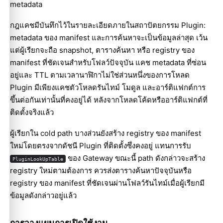
metadata
กฎแคชมีบันทึกไว้ใน
รายละเอียดภายในสถาปัตยกรรม Plugin
:
metadata ของ manifest และการค้นหาจะเป็นข้อมูลล่าสุด เว้น
แต่ผู้เรียกจะถือ snapshot, ตารางค้นหา หรือ registry ของ
manifest ที่ชัดเจนสำหรับโฟลว์ปัจจุบัน แคช metadata ที่ซ่อน
อยู่และ TTL ตามเวลานาฬิกาไม่ใช่ส่วนหนึ่งของการโหลด
Plugin มีเพียงแคชตัวโหลดรันไทม์ โมดูล และอาร์ติแฟกต์การ
ขึ้นต่อกันเท่านั้นที่คงอยู่ได้ หลังจากโหลดโค้ดหรืออาร์ติแฟกต์ที่
ติดตั้งจริงแล้ว
ผู้เรียกใน cold path บางส่วนยังสร้าง registry ของ manifest
ใหม่โดยตรงจากดัชนี Plugin ที่ติดตั้งซึ่งคงอยู่ แทนการรับ
ของ Gateway ขณะนี้ path ดังกล่าวจะสร้าง
PluginLookUpTable
registry ใหม่ตามต้องการ ควรส่งตารางค้นหาปัจจุบันหรือ
registry ของ manifest ที่ชัดเจนผ่านโฟลว์รันไทม์เมื่อผู้เรียกมี
ข้อมูลดังกล่าวอยู่แล้ว
การวางแผนการเปิดใช้งาน