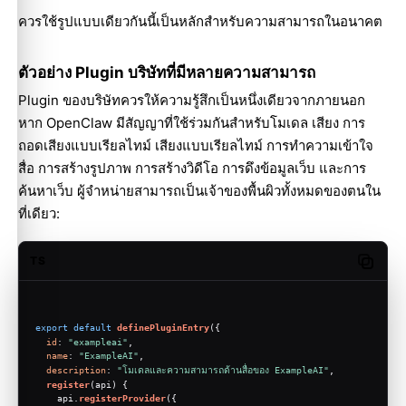
ควรใช้รูปแบบเดียวกันนี้เป็นหลักสำหรับความสามารถในอนาคต
ตัวอย่าง Plugin บริษัทที่มีหลายความสามารถ
Plugin ของบริษัทควรให้ความรู้สึกเป็นหนึ่งเดียวจากภายนอก
หาก OpenClaw มีสัญญาที่ใช้ร่วมกันสำหรับโมเดล เสียง การ
ถอดเสียงแบบเรียลไทม์ เสียงแบบเรียลไทม์ การทำความเข้าใจ
สื่อ การสร้างรูปภาพ การสร้างวิดีโอ การดึงข้อมูลเว็บ และการ
ค้นหาเว็บ ผู้จำหน่ายสามารถเป็นเจ้าของพื้นผิวทั้งหมดของตนใน
ที่เดียว:
Molty
TS
Copy c
export
default
definePluginEntry
({
id
: 
"exampleai"
,
name
: 
"ExampleAI"
,
description
: 
"โมเดลและความสามารถด้านสื่อของ ExampleAI"
,
register
(
api
) {
    api.
registerProvider
({