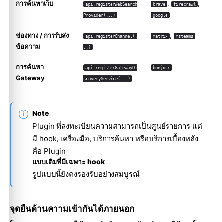
การค้นหาเว็บ
,
,
api.registerWebSearch
brave
firecrawl
Provider(...)
google
ช่องทาง / การรับส่ง
,
api.registerChannel(.
matrix
msteams
ข้อความ
..)
การค้นหา
api.registerGatewayDi
bonjour
Gateway
scoveryService(...)
Note
Plugin ที่ลงทะเบียนความสามารถเป็นศูนย์รายการ แต่
มี hook, เครื่องมือ, บริการค้นหา หรือบริการเบื้องหลัง
คือ Plugin
แบบเดิมที่มีเฉพาะ hook
รูปแบบนี้ยังคงรองรับอย่างสมบูรณ์
จุดยืนด้านความเข้ากันได้ภายนอก