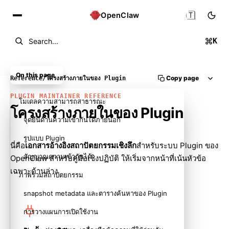
🇹🇭
OpenClaw
K
Search...
On this page
Copy page
Reference
/
โครงสร้างภายในของ Plugin
PLUGIN MAINTAINER REFERENCE
โมเดลความสามารถสาธารณะ
โครงสร้างภายในของ Plugin
จุดยืนด้านความเข้ากันได้ภายนอก
รูปแบบ Plugin
นี่คือ
เอกสารอ้างอิงสถาปัตยกรรมเชิงลึก
สำหรับระบบ Plugin ของ
สัญญาณความเข้ากันได้
OpenClaw สำหรับคู่มือเชิงปฏิบัติ ให้เริ่มจากหน้าที่เน้นหัวข้อ
เฉพาะด้านล่าง
ภาพรวมสถาปัตยกรรม
snapshot metadata และตารางค้นหาของ Plugin
การวางแผนการเปิดใช้งาน