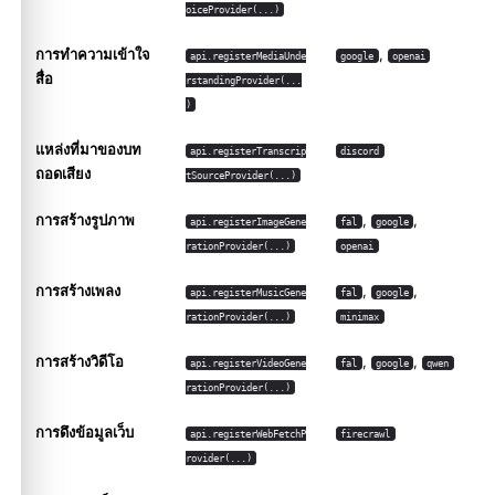
oiceProvider(...)
การทำความเข้าใจ
,
api.registerMediaUnde
google
openai
สื่อ
rstandingProvider(...
)
แหล่งที่มาของบท
api.registerTranscrip
discord
ถอดเสียง
tSourceProvider(...)
การสร้างรูปภาพ
,
,
api.registerImageGene
fal
google
rationProvider(...)
openai
การสร้างเพลง
,
,
api.registerMusicGene
fal
google
rationProvider(...)
minimax
การสร้างวิดีโอ
,
,
api.registerVideoGene
fal
google
qwen
rationProvider(...)
การดึงข้อมูลเว็บ
api.registerWebFetchP
firecrawl
rovider(...)