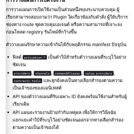
การวางแผนการเปิดใช้งานเป็นส่วนหนึ่งของระนาบควบคุม ผู้
เรียกสามารถสอบถามว่า Plugin ใดเกี่ยวข้องกับคำสั่ง ผู้ให้บริการ
ช่องทาง route ชุดควบคุมเอเจนต์ หรือความสามารถที่เจาะจง
ก่อนโหลด registry รันไทม์ที่กว้างขึ้น
ตัววางแผนรักษาความเข้ากันได้กับพฤติกรรม manifest ปัจจุบัน:
ฟิลด์
เป็นคำใบ้สำหรับตัววางแผนที่ระบุไว้อย่าง
activation.*
ชัดเจน
,
,
,
,
providers
channels
commandAliases
setup.providers
และฮุกยังคงเป็นทางเลือกสำรองตามความ
contracts.tools
เป็นเจ้าของของแมนิเฟสต์
API ของตัววางแผนที่รับเฉพาะ ID ยังคงพร้อมใช้งานสำหรับผู้
เรียกเดิม
API แผนจะรายงานป้ายกำกับเหตุผล เพื่อให้การวินิจฉัย
แยกแยะคำใบ้ที่ระบุไว้อย่างชัดเจนออกจากทางเลือกสำรอง
ตามความเป็นเจ้าของได้