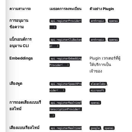
ความสามารถ
เมธอดการลงทะเบียน
ตัวอย่าง Plugin
การอนุมาน
,
api.registerProvider(
anthropic
openai
ข้อความ
...)
แบ็กเอนด์การ
,
api.registerCliBacken
anthropic
openai
อนุมาน CLI
d(...)
Embeddings
Plugin เวกเตอร์ที่ผู้
api.registerEmbedding
ให้บริการเป็น
Provider(...)
เจ้าของ
เสียงพูด
,
api.registerSpeechPro
elevenlabs
vider(...)
microsoft
การถอดเสียงแบบเรี
api.registerRealtimeT
openai
ยลไทม์
ranscriptionProvider(.
..)
เสียงแบบเรียลไทม์
,
api.registerRealtimeV
google
openai