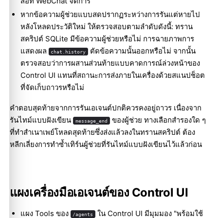
สื่อที่ WebChat จัดการ
หากข้อความผู้ช่วยแบบสดปรากฏระหว่างการรันแต่หายไป
หลังโหลดประวัติใหม่ ให้ตรวจสอบตามลำดับดังนี้: ทราน
สคริปต์ SQLite มีข้อความผู้ช่วยหรือไม่ การฉายภาพการ
แสดงผล
ตัดข้อความนั้นออกหรือไม่ จากนั้น
chat.history
ตรวจสอบว่าการผสานส่วนท้ายแบบคาดการณ์ล่วงหน้าของ
Control UI แทนที่สถานะการส่งภายในเครื่องด้วยสแนปช็อต
ที่จัดเก็บถาวรหรือไม่
คำตอบสุดท้ายจากการรันเอเจนต์ปกติควรคงอยู่ถาวร เนื่องจาก
รันไทม์แบบฝังเขียน
ของผู้ช่วย ทางเลือกสำรองใด ๆ
message_end
ที่ทำสำเนาเพย์โหลดสุดท้ายซึ่งส่งแล้วลงในทรานสคริปต์ ต้อง
หลีกเลี่ยงการทำซ้ำเทิร์นผู้ช่วยที่รันไทม์แบบฝังเขียนไว้แล้วก่อน
แผงเครื่องมือเอเจนต์ของ Control UI
แผง Tools ของ
ใน Control UI มีมุมมอง "พร้อมใช้
/agents