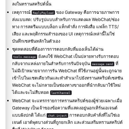
ลงในทรานสคริปต์นั้น
เหตุการณ์
ของ Gateway คือการฉายภาพการ
ReplyPayload
ส่งแบบสด: ปรับรูปแบบสำหรับการแสดงผล WebChat/ช่อง
ทาง การสตรีมแบบบล็อก แท็กคำสั่ง การฝังสื่อ แฟล็ก TTS/
เสียง และพฤติกรรมสำรองของ UI เหตุการณ์เหล่านี้ไม่ใช่
บันทึกเซสชันหลักในตัวเอง
ชุดทดสอบที่ต้องการการตอบกลับที่มองเห็นได้ผ่าน
ยังคงใช้ WebChat เป็นปลายทางรับการตอบ
tools.message
กลับจากแหล่งภายในสำหรับการรันปัจจุบัน
ที่
message.send
ไม่มีเป้าหมายจากการรัน WebChat ที่ใช้งานอยู่นั้นจะถูกฉาย
เข้าไปในแชตเดียวกันและทำสำเนาไปยังทรานสคริปต์เซสชัน
WebChat จะไม่กลายเป็นช่องทางขาออกที่นำกลับมาใช้ใหม่
ได้และจะไม่สืบทอด
lastChannel
WebChat จะแทรกรายการทรานสคริปต์ของผู้ช่วยเฉพาะเมื่อ
Gateway เป็นเจ้าของข้อความที่แสดงอยู่นอกเทิร์นเอเจนต์
แบบฝังปกติ ได้แก่
การตอบกลับคำสั่งที่ไม่ใช่เอ
chat.inject
เจนต์ เอาต์พุตบางส่วนที่ถูกยกเลิก และส่วนเสริมทรานสคริปต์