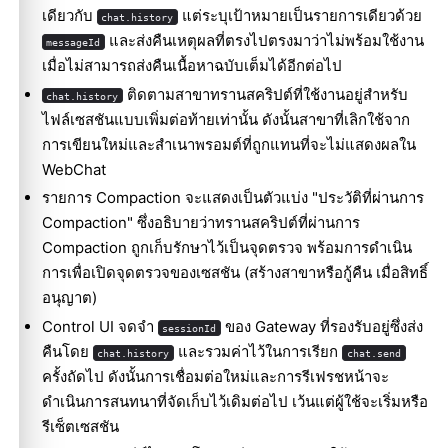
เดียวกับ
แต่ระบุเป้าหมายเป็นรายการเดียวด้วย
chat.history
และส่งคืนเหตุผลที่ตรงไปตรงมาว่าไม่พร้อมใช้งาน
messageId
เมื่อไม่สามารถส่งคืนเนื้อหาฉบับเต็มได้อีกต่อไป
ติดตามสาขาทรานสคริปต์ที่ใช้งานอยู่สำหรับ
chat.history
ไฟล์เซสชันแบบเพิ่มต่อท้ายเท่านั้น ดังนั้นสาขาที่เลิกใช้จาก
การเขียนใหม่และสำเนาพรอมต์ที่ถูกแทนที่จะไม่แสดงผลใน
WebChat
รายการ Compaction จะแสดงเป็นตัวแบ่ง "ประวัติที่ผ่านการ
Compaction" ซึ่งอธิบายว่าทรานสคริปต์ที่ผ่านการ
Compaction ถูกเก็บรักษาไว้เป็นจุดตรวจ พร้อมการดำเนิน
การเพื่อเปิดจุดตรวจของเซสชัน (สร้างสาขาหรือกู้คืน เมื่อสิทธิ์
อนุญาต)
Control UI จดจำ
ของ Gateway ที่รองรับอยู่ซึ่งส่ง
sessionId
คืนโดย
และรวมค่าไว้ในการเรียก
chat.history
chat.send
ครั้งถัดไป ดังนั้นการเชื่อมต่อใหม่และการรีเฟรชหน้าจะ
ดำเนินการสนทนาที่จัดเก็บไว้เดิมต่อไป เว้นแต่ผู้ใช้จะเริ่มหรือ
รีเซ็ตเซสชัน