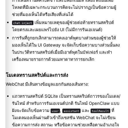
การเล่นทรานสคริปต์ซ้ำ และบล็อกเนื้อหาเสียง ดังนั้นเพย์
โหลดที่มีเฉพาะกระบวนการคิดจะไม่ปรากฏเป็นข้อความผู้
ช่วยที่มองเห็นได้หรือเสียงที่เล่นได้
เพิ่มหมายเหตุของผู้ช่วยต่อท้ายทรานสคริปต์
chat.inject
โดยตรงและเผยแพร่ไปยัง UI (ไม่มีการรันเอเจนต์)
การรันที่ถูกยกเลิกสามารถคงเอาต์พุตบางส่วนของผู้ช่วยให้
มองเห็นได้ใน UI Gateway จะจัดเก็บข้อความบางส่วนนั้นลง
ในประวัติทรานสคริปต์เมื่อมีเอาต์พุตในบัฟเฟอร์ และทำ
เครื่องหมายรายการด้วยเมทาดาทาการยกเลิก
โมเดลทรานสคริปต์และการส่ง
WebChat มีเส้นทางข้อมูลแยกกันสองเส้นทาง:
แถวทรานสคริปต์ SQLite เป็นทรานสคริปต์ถาวรของโมเดล/
รันไทม์ สำหรับการรันเอเจนต์ปกติ รันไทม์ OpenClaw แบบ
ฝังจะจัดเก็บข้อความ
,
และ
ที่
user
assistant
toolResult
โมเดลมองเห็นผ่านตัวเข้าถึงเซสชัน WebChat จะไม่เขียน
ข้อความการส่ง สถานะ หรือข้อความช่วยเหลือตามอำเภอใจ