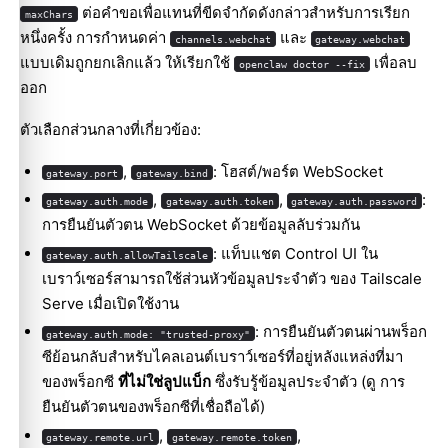
ต่อคำขอเพื่อแทนที่ขีดจำกัดดังกล่าวสำหรับการเรียก
maxChars
หนึ่งครั้ง การกำหนดค่า
และ
channels.webchat
gateway.webchat
แบบเดิมถูกยกเลิกแล้ว ให้เรียกใช้
เพื่อลบ
openclaw doctor --fix
ออก
ตัวเลือกส่วนกลางที่เกี่ยวข้อง:
,
: โฮสต์/พอร์ต WebSocket
gateway.port
gateway.bind
,
,
:
gateway.auth.mode
gateway.auth.token
gateway.auth.password
การยืนยันตัวตน WebSocket ด้วยข้อมูลลับร่วมกัน
: แท็บแชต Control UI ใน
gateway.auth.allowTailscale
เบราว์เซอร์สามารถใช้ส่วนหัวข้อมูลประจำตัว ของ Tailscale
Serve เมื่อเปิดใช้งาน
: การยืนยันตัวตนผ่านพร็อก
gateway.auth.mode: "trusted-proxy"
ซีย้อนกลับสำหรับไคลเอนต์เบราว์เซอร์ที่อยู่หลังแหล่งที่มา
ของพร็อกซี
ที่ไม่ใช่ลูปแบ็ก
ซึ่งรับรู้ข้อมูลประจำตัว (ดู
การ
ยืนยันตัวตนของพร็อกซีที่เชื่อถือได้
)
,
,
gateway.remote.url
gateway.remote.token