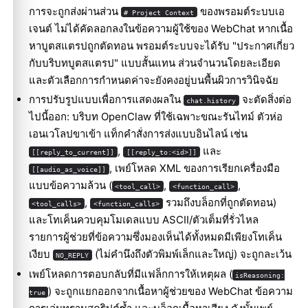
การจะถูกส่งผ่านส่วน
ของพรอมต์ระบบเอ
# Project Context
เจนต์ ไม่ได้คัดลอกลงในข้อความผู้ใช้ของ WebChat หากเนื้อ
หาบูตสแตรปถูกตัดทอน พรอมต์ระบบจะได้รับ "ประกาศเกี่ยว
กับบริบทบูตสแตรป" แบบสั้นแทน ส่วนจำนวนโดยละเอียด
และตัวเลือกการกำหนดค่าจะยังคงอยู่บนพื้นผิวการวินิจฉัย
การปรับรูปแบบเพื่อการแสดงผลใน
จะตัดสิ่งต่อ
chat.history
ไปนี้ออก: บริบท OpenClaw ที่ใช้เฉพาะขณะรันไทม์ ตัวห่อ
เอนเวโลปขาเข้า แท็กคำสั่งการส่งแบบอินไลน์ เช่น
,
และ
[[reply_to_current]]
[[reply_to:<id>]]
, เพย์โหลด XML ของการเรียกเครื่องมือ
[[audio_as_voice]]
แบบข้อความล้วน (
,
,
<tool_call>
<function_call>
,
รวมถึงบล็อกที่ถูกตัดทอน)
<tool_calls>
<function_calls>
และโทเค็นควบคุมโมเดลแบบ ASCII/ตัวเต็มที่รั่วไหล
รายการผู้ช่วยที่ข้อความซึ่งมองเห็นได้ทั้งหมดมีเพียงโทเค็น
เงียบ
(ไม่คำนึงถึงตัวพิมพ์เล็กและใหญ่) จะถูกละเว้น
NO_REPLY
เพย์โหลดการตอบกลับที่มีแฟล็กการให้เหตุผล (
isReasoning:
) จะถูกแยกออกจากเนื้อหาผู้ช่วยของ WebChat ข้อความ
true