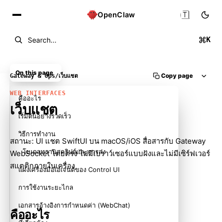
🇹🇭
OpenClaw
K
Search...
On this page
Copy page
Gateway & Ops
/
เว็บแชต
WEB INTERFACES
คืออะไร
เว็บแชต
เริ่มต้นอย่างรวดเร็ว
วิธีการทำงาน
สถานะ: UI แชต SwiftUI บน macOS/iOS สื่อสารกับ Gateway
โมเดลทรานสคริปต์และการส่ง
WebSocket โดยตรง ไม่มีเบราว์เซอร์แบบฝังและไม่มีเซิร์ฟเวอร์
สแตติกภายในเครื่อง
แผงเครื่องมือเอเจนต์ของ Control UI
การใช้งานระยะไกล
เอกสารอ้างอิงการกำหนดค่า (WebChat)
คืออะไร