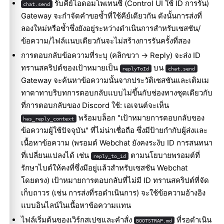
รับคีย์ไอดอมโพเทนซี (Control UI ใช้ ID การรัน)
chat.send
Gateway จะกำจัดคำขอซ้ำที่ใช้คีย์เดียวกัน ดังนั้นการส่งที่
ลองใหม่หรือซ้ำซึ่งยังอยู่ระหว่างดำเนินการสำหรับเซสชัน/
ข้อความ/ไฟล์แนบเดียวกันจะไม่สร้างการรันครั้งที่สอง
การตอบกลับข้อความที่ระบุ (คลิกขวา → Reply) จะส่ง ID
ทรานสคริปต์ของเป้าหมายเป็น
บน
replyToId
chat.send
Gateway จะค้นหาข้อความนั้นจากประวัติเซสชันและเติมเม
ทาดาทาบริบทการตอบกลับแบบไม่ขึ้นกับช่องทางชุดเดียวกับ
ที่การตอบกลับของ Discord ใช้: เอเจนต์จะเห็น
พร้อมบล็อก "เป้าหมายการตอบกลับของ
has_reply_context
ข้อความผู้ใช้ปัจจุบัน" ที่ไม่น่าเชื่อถือ ซึ่งมีป้ายกำกับผู้ส่งและ
เนื้อหาข้อความ (พรอมต์ Webchat ยังคงระงับ ID การสนทนา
ที่เปลี่ยนแปลงได้ เช่น
ตามนโยบายพรอมต์ที่
reply_to_id
รักษาไบต์ให้คงที่ซึ่งมีอยู่แล้วสำหรับเซสชัน Webchat
โดยตรง) เป้าหมายการตอบกลับที่ไม่มี ID ทรานสคริปต์ที่จัด
เก็บถาวร (เช่น การส่งที่รอดำเนินการ) จะใช้ข้อความอ้างอิง
แบบอินไลน์ในเนื้อหาข้อความแทน
ไฟล์เริ่มต้นของเวิร์กสเปซและคำสั่ง
ที่รอดำเนิน
BOOTSTRAP.md