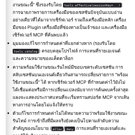
งานขณะนี้" ซึ่งรองรับโดย
:
tools.effective(sessionKey=...)
การฉายภาพรายการเครื่องมือของเซสชันปัจจุบันแบบอ่าน
อย่างเดียวที่ได้มาจากเซิร์ฟเวอร์ รวมถึงเครื่องมือหลัก เครื่อง
มือของ Plugin เครื่องมือที่ช่องทางเป็นเจ้าของ และเครื่องมือ
เซิร์ฟเวอร์ MCP ที่ค้นพบแล้ว
มุมมองแก้ไขการกำหนดค่าที่แยกต่างหาก (รองรับโดย
) ครอบคลุมโปรไฟล์ การแทนที่รายเอเจนต์
tools.catalog
และความหมายของแค็ตตาล็อก
ความพร้อมใช้งานขณะรันไทม์มีขอบเขตระดับเซสชัน การ
สลับเซสชันบนเอเจนต์เดียวกันสามารถเปลี่ยนรายการ "พร้อม
ใช้งานขณะนี้" ได้ หากเซิร์ฟเวอร์ MCP ที่กำหนดค่าไว้ยังไม่
ได้เชื่อมต่อหรือมีการเปลี่ยนแปลงนับจากการค้นพบครั้งล่าสุด
แผงจะแสดงประกาศแทนที่จะเริ่มทรานสปอร์ต MCP จากเส้น
ทางการอ่านโดยไม่แจ้งให้ทราบ
ตัวแก้ไขการกำหนดค่าไม่ได้หมายความว่าพร้อมใช้งานขณะ
รันไทม์ การเข้าถึงที่มีผลจริงยังคงเป็นไปตามลำดับความ
สำคัญของนโยบาย (
/
การแทนที่รายเอเจนต์และ
allow
deny