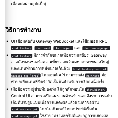
เชื่อมต่อผ่านลูปแบ็ก)
วิธีการทำงาน
UI เชื่อมต่อกับ Gateway WebSocket และใช้เมธอด RPC
,
,
และ
chat.history
chat.send
chat.inject
chat.message.get
มีการจำกัดขนาดเพื่อความเสถียร: Gateway
chat.history
อาจตัดทอนช่องข้อความที่ยาว ละเว้นเมทาดาทาขนาดใหญ่
และแทนที่รายการที่มีขนาดเกินด้วย
[chat.history omitted:
ไคลเอนต์ API สามารถส่ง
ต่อ
message too large]
maxChars
คำขอเพื่อแทนที่ขีดจำกัดเริ่มต้นสำหรับการเรียกหนึ่งครั้ง
เมื่อข้อความผู้ช่วยที่มองเห็นได้ถูกตัดทอนใน
chat.history
Control UI สามารถเปิดแผงอ่านด้านข้างและดึงรายการฉบับ
เต็มที่ปรับรูปแบบเพื่อการแสดงผลแล้วตามคำขอผ่าน
โดยไม่เพิ่มเพย์โหลดประวัติเริ่มต้น
chat.message.get
ใช้สาขาทรานสคริปต์และกฎการแสดงผล
chat.message.get