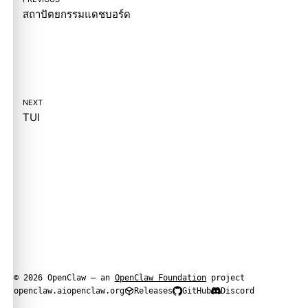
สถาปัตยกรรมแดชบอร์ด
NEXT
TUI
© 2026 OpenClaw — an
OpenClaw Foundation
project
openclaw.ai
openclaw.org
Releases
GitHub
Discord