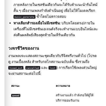
ภายหลังภายในเซสชันเดียวกันจะได้รับคำแนะนำรันไทม์
สั้น ๆ เมื่องานเพลงกำลังดำเนินอยู่ เพื่อไม่ให้โมเดลเรียก
ซ้ำโดยไม่ตรวจสอบ
music_generate
ทางเลือกสำรองเมื่อไม่มีเซสชัน:
บริบทโดยตรง/ภายใน
เครื่องที่ไม่มีเซสชันเอเจนต์จริงจะทำงานแบบอินไลน์และ
ส่งคืนผลลัพธ์เสียงสุดท้ายในเทิร์นเดียวกัน
วงจรชีวิตของงาน
งานเพลงจะแสดงสถานะชุดเดียวกับรีจิสทรีงานทั่วไป (โปรด
ดู
งานเบื้องหลัง
สำหรับกลไกสถานะฉบับเต็ม ซึ่งรวมถึง
,
และ
) การเรียกใช้เพลงส่วนใหญ่
timed_out
cancelled
lost
จะผ่านสถานะต่อไปนี้:
สถานะ
ความหมาย
สร้างงานแล้ว กำลังรอให้ผู้ให้
queued
บริการยอมรับงาน