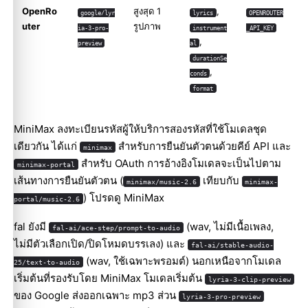
OpenRo
สูงสุด 1
,
google/lyr
lyrics
OPENROUTER
uter
รูปภาพ
ia-3-pro-
instrument
_API_KEY
,
preview
al
durationSe
,
conds
format
MiniMax ลงทะเบียนรหัสผู้ให้บริการสองรหัสที่ใช้โมเดลชุด
เดียวกัน ได้แก่
สำหรับการยืนยันตัวตนด้วยคีย์ API และ
minimax
สำหรับ OAuth การอ้างอิงโมเดลจะเป็นไปตาม
minimax-portal
เส้นทางการยืนยันตัวตน (
เทียบกับ
minimax/music-2.6
minimax-
) โปรดดู
MiniMax
portal/music-2.6
fal ยังมี
(wav, ไม่มีเนื้อเพลง,
fal-ai/ace-step/prompt-to-audio
ไม่มีตัวเลือกเปิด/ปิดโหมดบรรเลง) และ
fal-ai/stable-audio-
(wav, ใช้เฉพาะพรอมต์) นอกเหนือจากโมเดล
25/text-to-audio
เริ่มต้นที่รองรับโดย MiniMax โมเดลเริ่มต้น
lyria-3-clip-preview
ของ Google ส่งออกเฉพาะ mp3 ส่วน
lyria-3-pro-preview