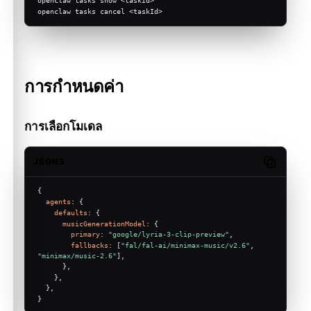
openclaw tasks show <taskId>
openclaw tasks cancel <taskId>
การกำหนดค่า
การเลือกโมเดล
JSON5
Copy cod
{
agents
: {
defaults
: {
musicGenerationModel
: {
primary
: 
"google/lyria-3-clip-preview"
,
fallbacks
: [
"fal/fal-ai/minimax-music/v2.6"
, 
"minimax/music-2.6"
],
      },
    },
  },
}