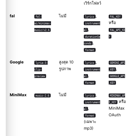
เวิร์กโฟลว์
fal
ไม่มี
,
fal-
lyrics
FAL_KEY
หรือ
ai/minimax-
instrument
,
music/v2.6
al
FAL_API_KE
durationSe
Y
,
conds
format
Google
สูงสุด 10
,
lyria-3-
lyrics
GEMINI_API
รูปภาพ
,
clip-
instrument
_KEY
,
preview
al
GOOGLE_API
format
_KEY
MiniMax
ไม่มี
,
music-2.6
lyrics
MINIMAX_AP
หรือ
instrument
I_KEY
,
MiniMax
al
OAuth
format
(เฉพาะ
mp3)