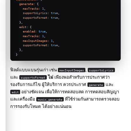
generate
: {
maxTracks
: 
1
,
supportsLyrics
: 
true
,
supportsFormat
: 
true
,
  },
edit
: {
enabled
: 
true
,
maxTracks
: 
1
,
maxInputImages
: 
1
,
supportsFormat
: 
true
,
  },
}
ฟิลด์แบบแบนรุ่นเก่า เช่น
,
maxInputImages
supportsLyrics
และ
ไม่
เพียงพอสำหรับการประกาศว่า
supportsFormat
รองรับการแก้ไข ผู้ให้บริการ ควรประกาศ
และ
generate
อย่างชัดเจน เพื่อให้การทดสอบสด การทดสอบสัญญา
edit
และเครื่องมือ
ที่ใช้ร่วมกันสามารถตรวจสอบ
music_generate
การรองรับโหมด ได้อย่างแน่นอน