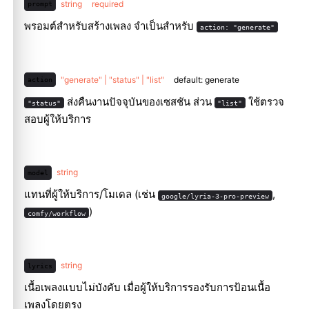
string
required
prompt
พรอมต์สำหรับสร้างเพลง จำเป็นสำหรับ
action: "generate"
"generate" | "status" | "list"
default: generate
action
ส่งคืนงานปัจจุบันของเซสชัน ส่วน
ใช้ตรวจ
"status"
"list"
สอบผู้ให้บริการ
string
model
แทนที่ผู้ให้บริการ/โมเดล (เช่น
,
google/lyria-3-pro-preview
)
comfy/workflow
string
lyrics
เนื้อเพลงแบบไม่บังคับ เมื่อผู้ให้บริการรองรับการป้อนเนื้อ
เพลงโดยตรง