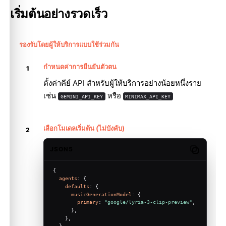
เริ่มต้นอย่างรวดเร็ว
รองรับโดยผู้ให้บริการแบบใช้ร่วมกัน
กำหนดค่าการยืนยันตัวตน
ตั้งค่าคีย์ API สำหรับผู้ให้บริการอย่างน้อยหนึ่งราย
เช่น
หรือ
GEMINI_API_KEY
MINIMAX_API_KEY
เลือกโมเดลเริ่มต้น (ไม่บังคับ)
JSON5
Copy code
{
agents
: {
defaults
: {
musicGenerationModel
: {
primary
: 
"google/lyria-3-clip-preview"
,
      },
    },
  },