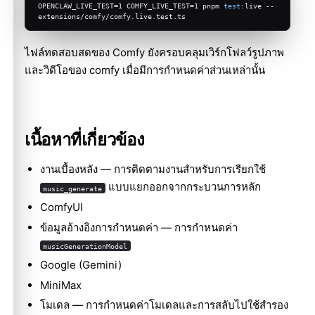
OPENCLAW_LIVE_TEST=1 COMFY_LIVE_TEST=1 pnpm 
test
:live -- 
extensions/comfy/comfy.live.test.ts
ไฟล์ทดสอบสดของ Comfy ยังครอบคลุมเวิร์กโฟลว์รูปภาพ
และวิดีโอของ comfy เมื่อมีการกำหนดค่าส่วนเหล่านั้น
เนื้อหาที่เกี่ยวข้อง
งานเบื้องหลัง
— การติดตามงานสำหรับการเรียกใช้
แบบแยกออกจากกระบวนการหลัก
music_generate
ComfyUI
ข้อมูลอ้างอิงการกำหนดค่า
— การกำหนดค่า
musicGenerationModel
Google (Gemini)
MiniMax
โมเดล
— การกำหนดค่าโมเดลและการสลับไปใช้สำรอง