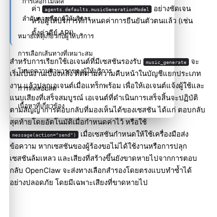
การเลือกโมเดล
ค่า
อย่างชัดเจน
agents.defaults.musicGenerationModel
ลำดับการเลือกผู้ให้บริการ
หรือผู้ให้บริการที่กำหนดค่าการยืนยันตัวตนแล้ว (เช่น
ตั้งค่าคีย์ API)
หมายเหตุเกี่ยวกับผู้ให้บริการ
การเลือกเส้นทางที่เหมาะสม
สำหรับการเรียกใช้เอเจนต์ที่มีเซสชันรองรับ
จะ
music_generate
โหมดความสามารถของผู้ให้บริการ
เริ่มเป็นงานเบื้องหลัง ติดตามความคืบหน้าในบัญชีแยกประเภท
งาน แล้วปลุกเอเจนต์เมื่อแทร็กพร้อม เพื่อให้เอเจนต์แจ้งผู้ใช้และ
การทดสอบสด
แนบเสียงที่เสร็จสมบูรณ์ เอเจนต์ที่ดำเนินการเสร็จสิ้นจะปฏิบัติ
เนื้อหาที่เกี่ยวข้อง
ตามสัญญาการตอบกลับที่มองเห็นได้ของเซสชัน ได้แก่ ตอบกลับ
สุดท้ายโดยอัตโนมัติเมื่อกำหนดค่าไว้ หรือใช้
เมื่อเซสชันกำหนดให้ใช้เครื่องมือส่ง
message(action="send")
ข้อความ หากเซสชันของผู้ร้องขอไม่ได้ใช้งานหรือการปลุก
เซสชันล้มเหลว และเสียงที่สร้างขึ้นยังขาดหายไปจากการตอบ
กลับ OpenClaw จะส่งทางเลือกสำรองโดยตรงแบบทำซ้ำได้
อย่างปลอดภัย โดยมีเฉพาะเสียงที่ขาดหายไป