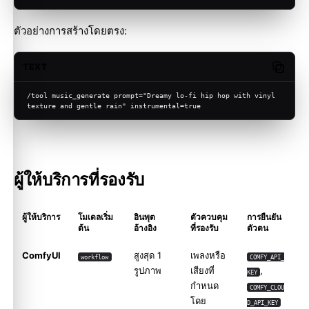
ตัวอย่างการสร้างโดยตรง:
TEXT
Copy c
/tool music_generate prompt="Dreamy lo-fi hip hop with vinyl 
texture and gentle rain" instrumental=true
ผู้ให้บริการที่รองรับ
ผู้ให้บริการ
โมเดลเริ่ม
อินพุต
ตัวควบคุม
การยืนยัน
ต้น
อ้างอิง
ที่รองรับ
ตัวตน
ComfyUI
สูงสุด 1
เพลงหรือ
workflow
COMFY_API_
รูปภาพ
เสียงที่
,
KEY
กำหนด
COMFY_CLOU
โดย
D_API_KEY