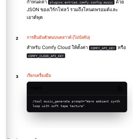
กำหนดค่า
ด้วย
plugins.entries.comfy.config.music
JSON ของเวิร์กโฟลว์ รวมถึงโหนดพรอมต์และ
เอาต์พุต
การยืนยันตัวตนบนคลาวด์ (ไม่บังคับ)
สำหรับ Comfy Cloud ให้ตั้งค่า
หรือ
COMFY_API_KEY
COMFY_CLOUD_API_KEY
เรียกเครื่องมือ
TEXT
Copy code
/tool music_generate prompt="Warm ambient synth 
loop with soft tape texture"