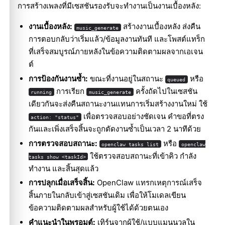
การสร้างเพลงที่มีเซสชันรองรับจะทำงานเป็นงานเบื้องหลัง:
งานเบื้องหลัง:
สร้างงานเบื้องหลัง ส่งคืน
music_generate
การตอบกลับว่าเริ่มแล้ว/ข้อมูลงานทันที และโพสต์แทร็ก
ที่เสร็จสมบูรณ์ภายหลังในข้อความติดตามผลจากเอเจน
ต์
การป้องกันงานซ้ำ:
ขณะที่งานอยู่ในสถานะ
หรือ
queued
การเรียก
ครั้งถัดไปในเซสชัน
running
music_generate
เดียวกันจะส่งคืนสถานะงานแทนการเริ่มสร้างงานใหม่ ใช้
เพื่อตรวจสอบอย่างชัดเจน คำขอที่ตรง
action: "status"
กันและเพิ่งเสร็จสิ้นจะถูกตัดงานซ้ำเป็นเวลา 2 นาทีด้วย
การตรวจสอบสถานะ:
หรือ
openclaw tasks list
openclaw
ใช้ตรวจสอบสถานะที่เข้าคิว กำลัง
tasks show <taskId>
ทำงาน และสิ้นสุดแล้ว
การปลุกเมื่อเสร็จสิ้น:
OpenClaw แทรกเหตุการณ์เสร็จ
สิ้นภายในกลับเข้าสู่เซสชันเดิม เพื่อให้โมเดลเขียน
ข้อความติดตามผลสำหรับผู้ใช้ได้ด้วยตนเอง
คำแนะนำในพรอมต์:
เทิร์นจากผู้ใช้/แบบแมนนวลใน