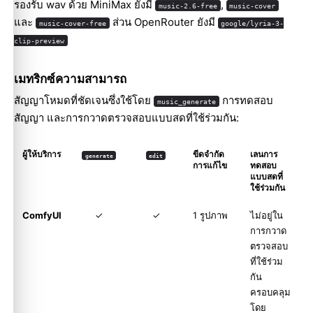
รองรับ wav ด้วย MiniMax ยังมี
,
music-2.6-free
music-cover
และ
ส่วน OpenRouter ยังมี
music-cover-free
google/lyria-3-
clip-preview
เมทริกซ์ความสามารถ
สัญญาโหมดที่ชัดเจนซึ่งใช้โดย
การทดสอบ
music_generate
สัญญา และการกวาดตรวจสอบแบบสดที่ใช้ร่วมกัน:
ผู้ให้บริการ
ขีดจำกัด
เลนการ
generate
edit
การแก้ไข
ทดสอบ
แบบสดที่
ใช้ร่วมกัน
ComfyUI
✓
✓
1 รูปภาพ
ไม่อยู่ใน
การกวาด
ตรวจสอบ
ที่ใช้ร่วม
กัน
ครอบคลุม
โดย