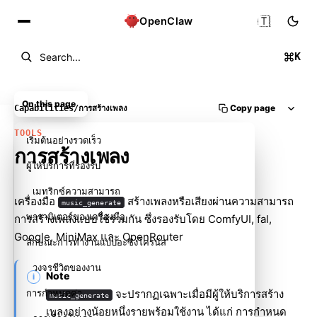
🇹🇭
OpenClaw
K
Search...
On this page
Copy page
Capabilities
/
การสร้างเพลง
TOOLS
เริ่มต้นอย่างรวดเร็ว
การสร้างเพลง
ผู้ให้บริการที่รองรับ
เมทริกซ์ความสามารถ
เครื่องมือ
สร้างเพลงหรือเสียงผ่านความสามารถ
music_generate
พารามิเตอร์ของเครื่องมือ
การสร้างเพลงแบบใช้ร่วมกัน ซึ่งรองรับโดย ComfyUI, fal,
Google, MiniMax และ OpenRouter
ลักษณะการทำงานแบบอะซิงโครนัส
วงจรชีวิตของงาน
Note
การกำหนดค่า
จะปรากฏเฉพาะเมื่อมีผู้ให้บริการสร้าง
music_generate
เพลงอย่างน้อยหนึ่งรายพร้อมใช้งาน ได้แก่ การกำหนด