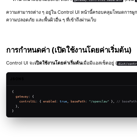
ความสามารถต่าง ๆ อยู่ใน
Control UI
หน้านี้ครอบคลุมโหมดการผูกที
ความปลอดภัย และพื้นผิวอื่น ๆ ที่เข้าถึงผ่านเว็บ
การกำหนดค่า (เปิดใช้งานโดยค่าเริ่มต้น)
Control UI จะ
เปิดใช้งานโดยค่าเริ่มต้น
เมื่อมีแอสเซ็ตอยู่ (
dist/contr
JSON5
{
gateway
: {
controlUi
: { 
enabled
: 
true
, 
basePath
: 
"/openclaw"
 }, 
// basePath 
  },
}