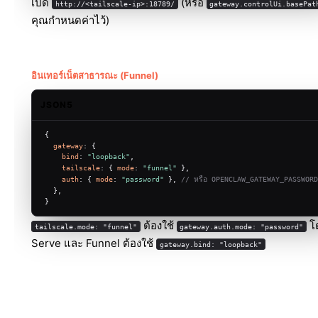
เปิด
(หรือ
http://<tailscale-ip>:18789/
gateway.controlUi.basePat
คุณกำหนดค่าไว้)
อินเทอร์เน็ตสาธารณะ (Funnel)
JSON5
{
gateway
: {
bind
: 
"loopback"
,
tailscale
: { 
mode
: 
"funnel"
 },
auth
: { 
mode
: 
"password"
 }, 
// หรือ OPENCLAW_GATEWAY_PASSWORD
  },
}
ต้องใช้
โด
tailscale.mode: "funnel"
gateway.auth.mode: "password"
Serve และ Funnel ต้องใช้
gateway.bind: "loopback"