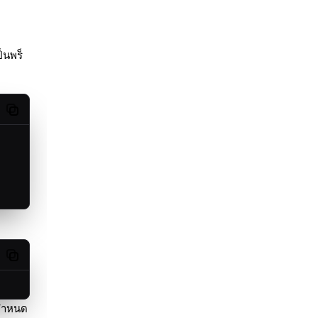
็นพร็
Copy code
Copy code
ณกำหนด