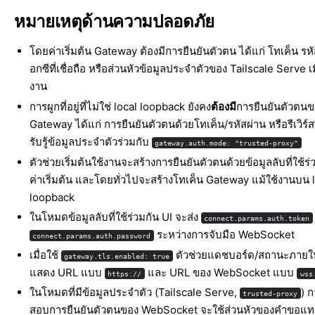
หมายเหตุด้านความปลอดภัย
โดยค่าเริ่มต้น Gateway ต้องมีการยืนยันตัวตน ได้แก่ โทเค็น รหั
อกซีที่เชื่อถือ หรือส่วนหัวข้อมูลประจำตัวของ Tailscale Serve เมื
งาน
การผูกที่อยู่ที่ไม่ใช่ local loopback ยังคง
ต้องมี
การยืนยันตัวตนข
Gateway ได้แก่ การยืนยันตัวตนด้วยโทเค็น/รหัสผ่าน หรือรีเวิร์สพ
รับรู้ข้อมูลประจำตัวร่วมกับ
gateway.auth.mode: "trusted-proxy"
ตัวช่วยเริ่มต้นใช้งานจะสร้างการยืนยันตัวตนด้วยข้อมูลลับที่ใช้ร
ค่าเริ่มต้น และโดยทั่วไปจะสร้างโทเค็น Gateway แม้ใช้งานบน 
loopback
ในโหมดข้อมูลลับที่ใช้ร่วมกัน UI จะส่ง
connect.params.auth.token
ระหว่างการจับมือ WebSocket
connect.params.auth.password
เมื่อใช้
ตัวช่วยแดชบอร์ด/สถานะภายใน
gateway.tls.enabled: true
แสดง URL แบบ
และ URL ของ WebSocket แบบ
https://
wss
ในโหมดที่มีข้อมูลประจำตัว (Tailscale Serve,
) 
trusted-proxy
สอบการยืนยันตัวตนของ WebSocket จะใช้ส่วนหัวของคำขอแทน