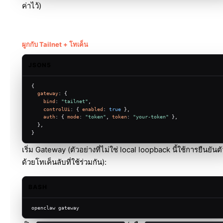
ค่าไว้)
ผูกกับ Tailnet + โทเค็น
JSON5
{
gateway
: {
bind
: 
"tailnet"
,
controlUi
: { 
enabled
: 
true
 },
auth
: { 
mode
: 
"token"
, 
token
: 
"your-token"
 },
  },
}
เริ่ม Gateway (ตัวอย่างที่ไม่ใช่ local loopback นี้ใช้การยืนยัน
ด้วยโทเค็นลับที่ใช้ร่วมกัน):
BASH
openclaw gateway