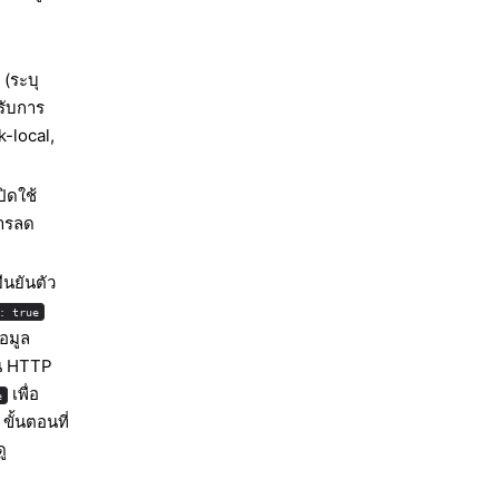
 (ระบุ
รับการ
k-local,
ปิดใช้
การลด
ืนยันตัว
: true
อมูล
ตน HTTP
เพื่อ
e
ขั้นตอนที่
ู