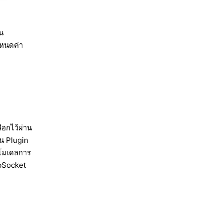
น
ำหนดค่า
อกไว้ผ่าน
าน Plugin
โมเดลการ
ebSocket