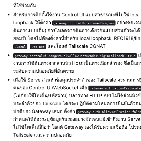
ที่ใช้ร่วมกัน
สำหรับการติดตั้งใช้งาน Control UI แบบสาธารณะที่ไม่ใช่ local
loopback ให้ตั้งค่า
อย่างชัดเจน
gateway.controlUi.allowedOrigins
ต้นทางแบบเต็ม) การโหลดจากต้นทางเดียวกันแบบส่วนตัวจะได้
ยอมรับโดยไม่ต้องตั้งค่านี้สำหรับ local loopback, RFC1918/lin
,
และโฮสต์ Tailscale CGNAT
.local
.ts.net
เ
gateway.controlUi.dangerouslyAllowHostHeaderOriginFallback: true
งานการใช้ต้นทางจากส่วนหัว Host เป็นทางเลือกสำรอง ซึ่งเป็น
ระดับความปลอดภัยที่อันตราย
เมื่อใช้ Serve ส่วนหัวข้อมูลประจำตัวของ Tailscale จะผ่านการย
ตนของ Control UI/WebSocket เมื่อ
gateway.auth.allowTailscale
(ไม่ต้องใช้โทเค็น/รหัสผ่าน) ปลายทาง HTTP API ไม่ใช้ส่วนหัวข้
ประจำตัวของ Tailscale โดยจะปฏิบัติตามโหมดการยืนยันตัว
ปกติของ Gateway เสมอ ตั้งค่า
gateway.auth.allowTailscale: fals
กำหนดให้ต้องระบุข้อมูลรับรองอย่างชัดเจนแม้เข้าถึงผ่าน Serve 
ไม่ใช้โทเค็นนี้ถือว่าโฮสต์ Gateway เองได้รับความเชื่อถือ โปรดด
Tailscale
และ
ความปลอดภัย