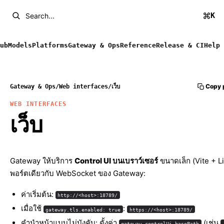
K
Search...
ub
Models
Platforms
Gateway & Ops
Reference
Release & CI
Help
Copy 
Gateway & Ops
/
Web interfaces
/
เว็บ
WEB INTERFACES
เว็บ
Gateway ให้บริการ
Control UI บนเบราว์เซอร์
ขนาดเล็ก (Vite + Li
พอร์ตเดียวกับ WebSocket ของ Gateway:
ค่าเริ่มต้น:
http://<host>:18789/
เมื่อใช้
:
gateway.tls.enabled: true
https://<host>:18789/
คำนำหน้าแบบไม่บังคับ: ตั้งค่า
(เช่น
gateway.controlUi.basePath