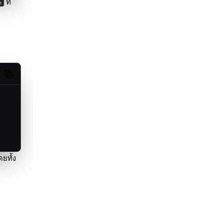
ที่
h
Copy code
ยทั้ง