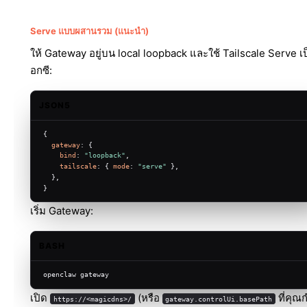
Serve แบบผสานรวม (แนะนำ)
ให้ Gateway อยู่บน local loopback และใช้ Tailscale Serve เป
อกซี:
JSON5
{
gateway
: {
bind
: 
"loopback"
,
tailscale
: { 
mode
: 
"serve"
 },
  },
}
เริ่ม Gateway:
BASH
openclaw gateway
เปิด
(หรือ
ที่คุ
https://<magicdns>/
gateway.controlUi.basePath