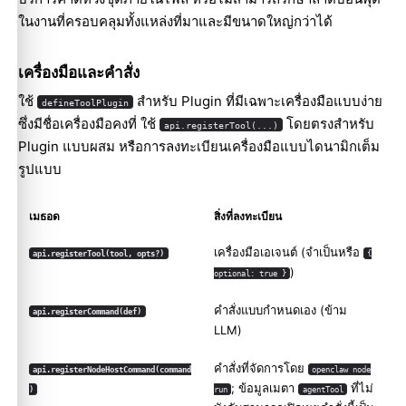
ในงานที่ครอบคลุมทั้งแหล่งที่มาและมีขนาดใหญ่กว่าได้
เครื่องมือและคำสั่ง
ใช้
สำหรับ Plugin ที่มีเฉพาะเครื่องมือแบบง่าย
defineToolPlugin
ซึ่งมีชื่อเครื่องมือคงที่ ใช้
โดยตรงสำหรับ
api.registerTool(...)
Plugin แบบผสม หรือการลงทะเบียนเครื่องมือแบบไดนามิกเต็ม
รูปแบบ
เมธอด
สิ่งที่ลงทะเบียน
เครื่องมือเอเจนต์ (จำเป็นหรือ
api.registerTool(tool, opts?)
{
)
optional: true }
คำสั่งแบบกำหนดเอง (ข้าม
api.registerCommand(def)
LLM)
คำสั่งที่จัดการโดย
api.registerNodeHostCommand(command
openclaw node
; ข้อมูลเมตา
ที่ไม่
)
run
agentTool