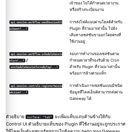
เจ้าของ ไม่ได้กำหนดเวลางาน
หรือสร้างระเบียนงาน
การส่งไฟล์แนบผ่านโฮสต์สำหรับ
api.session.workflow.sendSessionAtt
Plugin ที่รวมมาเท่านั้น ไปยัง
achment(...)
เส้นทางเซสชันขาออกโดยตรงที่
ใช้งานอยู่
รอบการทำงานของเซสชันตาม
api.session.workflow.scheduleSessio
/
กำหนดเวลาที่รองรับด้วย Cron
nTurn(...)
สำหรับ Plugin ที่รวมมาเท่านั้น
unscheduleSessionTurnsByTag(...)
Molty
พร้อมการล้างตามแท็ก
การดำเนินการเซสชันแบบมีชนิด
api.session.controls.registerSessio
ข้อมูลที่ไคลเอ็นต์สามารถส่งผ่าน
nAction(...)
Gateway ได้
ตัวอธิบาย
จะเพิ่มแท็บแถบด้านข้างให้กับ
surface: "tab"
Control UI ตัวอธิบายแท็บของ Plugin ที่ใช้งานอยู่จะถูกประกาศ
ให้ไคลเอ็นต์แดชบอร์ดทราบในข้อความ hello ของ Gateway