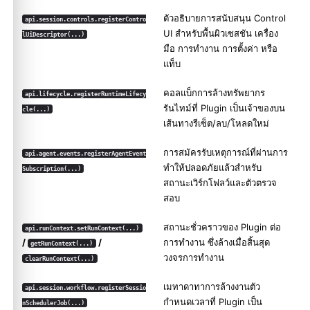
ตัวอธิบายการสนับสนุน Control
api.session.controls.registerContro
UI สำหรับพื้นผิวเซสชัน เครื่อง
lUiDescriptor(...)
มือ การทำงาน การตั้งค่า หรือ
แท็บ
คอลแบ็กการล้างทรัพยากร
api.lifecycle.registerRuntimeLifecy
รันไทม์ที่ Plugin เป็นเจ้าของบน
cle(...)
เส้นทางรีเซ็ต/ลบ/โหลดใหม่
การสมัครรับเหตุการณ์ที่ผ่านการ
api.agent.events.registerAgentEvent
ทำให้ปลอดภัยแล้วสำหรับ
Subscription(...)
สถานะเวิร์กโฟลว์และตัวตรวจ
สอบ
สถานะชั่วคราวของ Plugin ต่อ
api.runContext.setRunContext(...)
/
/
การทำงาน ซึ่งล้างเมื่อสิ้นสุด
getRunContext(...)
วงจรการทำงาน
clearRunContext(...)
เมทาดาทาการล้างงานตัว
api.session.workflow.registerSessio
กำหนดเวลาที่ Plugin เป็น
nSchedulerJob(...)