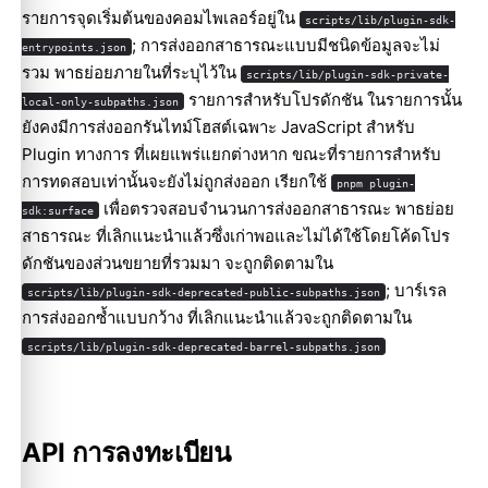
รายการจุดเริ่มต้นของคอมไพเลอร์อยู่ใน
scripts/lib/plugin-sdk-
; การส่งออกสาธารณะแบบมีชนิดข้อมูลจะไม่
entrypoints.json
รวม พาธย่อยภายในที่ระบุไว้ใน
scripts/lib/plugin-sdk-private-
รายการสำหรับโปรดักชัน ในรายการนั้น
local-only-subpaths.json
ยังคงมีการส่งออกรันไทม์โฮสต์เฉพาะ JavaScript สำหรับ
Plugin ทางการ ที่เผยแพร่แยกต่างหาก ขณะที่รายการสำหรับ
การทดสอบเท่านั้นจะยังไม่ถูกส่งออก เรียกใช้
pnpm plugin-
เพื่อตรวจสอบจำนวนการส่งออกสาธารณะ พาธย่อย
sdk:surface
สาธารณะ ที่เลิกแนะนำแล้วซึ่งเก่าพอและไม่ได้ใช้โดยโค้ดโปร
ดักชันของส่วนขยายที่รวมมา จะถูกติดตามใน
; บาร์เรล
scripts/lib/plugin-sdk-deprecated-public-subpaths.json
การส่งออกซ้ำแบบกว้าง ที่เลิกแนะนำแล้วจะถูกติดตามใน
scripts/lib/plugin-sdk-deprecated-barrel-subpaths.json
API การลงทะเบียน