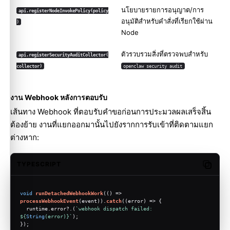
นโยบายรายการอนุญาต/การ
api.registerNodeInvokePolicy(policy
อนุมัติสำหรับคำสั่งที่เรียกใช้ผ่าน
)
Node
ตัวรวบรวมสิ่งที่ตรวจพบสำหรับ
api.registerSecurityAuditCollector(
collector)
openclaw security audit
งาน Webhook หลังการตอบรับ
เส้นทาง Webhook ที่ตอบรับคำขอก่อนการประมวลผลเสร็จสิ้น
ต้องย้าย งานที่แยกออกมานั้นไปยังรากการรับเข้าที่ติดตามแยก
ต่างหาก:
TYPESCRIPT
Copy c
void
runDetachedWebhookWork
(
() =>
processWebhookEvent
(event)).
catch
(
(
error
) =>
 {
  runtime.
error
?.(
`webhook dispatch failed: 
${
String
(error)}
`
);
});