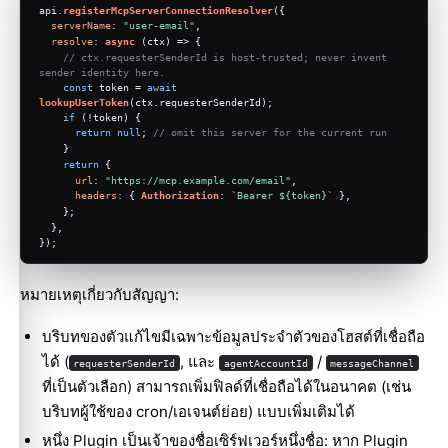
api.
registerMcpServerConnectionResolver
({
serverName
: 
"user-email"
,
resolve
: 
async
 (ctx) => {
// ctx.requesterSenderId is host-trusted; never invent 
sender identity here.
const
 token = 
await
lookupUserToken
(ctx.
requesterSenderId
);
if
 (!token) {
return
null
; 
// omit this server for the current run
    }
return
 {
url
: 
"https://mcp.example.com/email"
,
headers
: { 
Authorization
: 
`Bearer 
${token}
`
 },
    };
  },
});
หมายเหตุเกี่ยวกับสัญญา:
บริบทของตัวแก้ไขมีเฉพาะข้อมูลประจำตัวของโฮสต์ที่เชื่อถือ
ได้ (
, และ
/
requesterSenderId
agentAccountId
messageChannel
ที่เป็นตัวเลือก) สามารถเพิ่มฟิลด์ที่เชื่อถือได้ในอนาคต (เช่น
บริบทผู้ใช้ของ cron/เอเจนต์ย่อย) แบบเพิ่มเติมได้
หนึ่ง Plugin เป็นเจ้าของชื่อเซิร์ฟเวอร์หนึ่งชื่อ: หาก Plugin