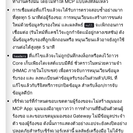
ทำงานครั้งนั้น โดยไม่ทำให้ MCP แบบคงที่ล้มเหลว
การเชื่อมต่อที่แก้ไขแล้วจะได้รับการตรวจสอบซ้ำอย่างมาก
ที่สุดทุก 5 นาทีต่อผู้ร้องขอ: การหมุนเวียนจะสร้างการขนส่ง
ใหม่ด้วยข้อมูลรับรองใหม่ และผลลัพธ์
จะเพิกถอนการ
null
เชื่อมต่อ (รันไทม์ที่แคชไว้จะถูกกำจัดแม้อยู่กลางเซสชัน) ดัง
นั้นข้อมูลรับรองที่ถูกเพิกถอนหรือ หมุนเวียนแล้วอาจยังถูกใช้
งานต่อได้สูงสุด 5 นาที
ที่แก้ไขแล้วจะไม่ถูกบันทึกลงล็อกหรือคงไว้ถาวร
headers
Core เก็บเพียงไดเจสต์แบบมีคีย์ ชั่วคราวในหน่วยความจำ
(HMAC ภายในโปรเซส) เพื่อตรวจจับการหมุนเวียนข้อมูล
รับรอง และ ลงทะเบียนค่าข้อมูลรับรองในส่วนหัว/URL ที่
แก้ไขแล้วกับรีจิสทรีการปกปิดข้อมูล สำหรับล็อก/การจับ
ข้อมูลดีบัก
เซิร์ฟเวอร์ที่กำหนดขอบเขตตามผู้ร้องขอจะไม่สร้างมุมมอง
MCP App: มุมมองมีอายุยาวกว่า การทำงานที่ยืนยันตัวตนผู้
ร้องขอ และขอบเขตมุมมองของ Gateway ไม่มีข้อมูลประจำ
ตัว ของผู้ร้องขอ ดังนั้นการแสดงตัวอย่างแอปจะยังคงปิดอย่าง
ปลอดภัยสำหรับเซิร์ฟเวอร์เหล่านี้ ผลลัพธ์เครื่องมือ ไม่ได้รับ