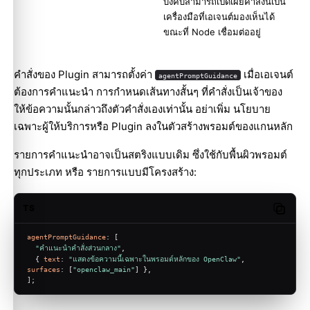
บังคับสามารถเปิดเผยคำสั่งนี้เป็น
เครื่องมือที่เอเจนต์มองเห็นได้
ขณะที่ Node เชื่อมต่ออยู่
คำสั่งของ Plugin สามารถตั้งค่า
เมื่อเอเจนต์
agentPromptGuidance
ต้องการคำแนะนำ การกำหนดเส้นทางสั้นๆ ที่คำสั่งเป็นเจ้าของ
ให้ข้อความนั้นกล่าวถึงตัวคำสั่งเองเท่านั้น อย่าเพิ่ม นโยบาย
เฉพาะผู้ให้บริการหรือ Plugin ลงในตัวสร้างพรอมต์ของแกนหลัก
รายการคำแนะนำอาจเป็นสตริงแบบเดิม ซึ่งใช้กับพื้นผิวพรอมต์
ทุกประเภท หรือ รายการแบบมีโครงสร้าง:
TS
Copy c
agentPromptGuidance
: [
"คำแนะนำคำสั่งส่วนกลาง"
,
  { 
text
: 
"แสดงข้อความนี้เฉพาะในพรอมต์หลักของ OpenClaw"
, 
surfaces
: [
"openclaw_main"
] },
];