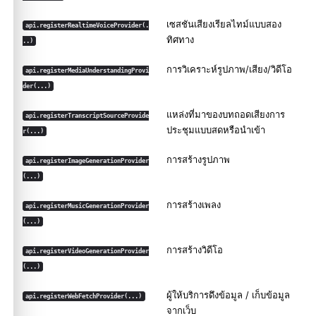
เซสชันเสียงเรียลไทม์แบบสอง
api.registerRealtimeVoiceProvider(.
ทิศทาง
..)
การวิเคราะห์รูปภาพ/เสียง/วิดีโอ
api.registerMediaUnderstandingProvi
der(...)
แหล่งที่มาของบทถอดเสียงการ
api.registerTranscriptSourceProvide
ประชุมแบบสดหรือนำเข้า
r(...)
การสร้างรูปภาพ
api.registerImageGenerationProvider
(...)
การสร้างเพลง
api.registerMusicGenerationProvider
(...)
การสร้างวิดีโอ
api.registerVideoGenerationProvider
(...)
ผู้ให้บริการดึงข้อมูล / เก็บข้อมูล
api.registerWebFetchProvider(...)
จากเว็บ