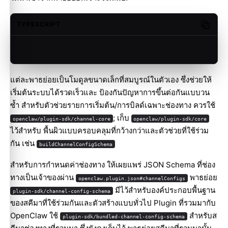
TYPESCRIPT
Copy c
แต่ละพาธย่อยเป็นโมดูลขนาดเล็กที่สมบูรณ์ในตัวเอง ซึ่งช่วยให้
เริ่มต้นระบบได้รวดเร็วและ ป้องกันปัญหาการขึ้นต่อกันแบบวน
ซ้ำ สำหรับตัวช่วยรายการเริ่มต้น/การบิลด์เฉพาะช่องทาง ควรใช้
; เก็บ
openclaw/plugin-sdk/channel-core
openclaw/plugin-sdk/core
ไว้สำหรับ พื้นผิวแบบครอบคลุมที่กว้างกว่าและตัวช่วยที่ใช้ร่วม
กัน เช่น
buildChannelConfigSchema
สำหรับการกำหนดค่าช่องทาง ให้เผยแพร่ JSON Schema ที่ช่อง
ทางเป็นเจ้าของผ่าน
พาธย่อย
openclaw.plugin.json#channelConfigs
มีไว้สำหรับองค์ประกอบพื้นฐาน
plugin-sdk/channel-config-schema
ของสคีมาที่ใช้ร่วมกันและตัวสร้างแบบทั่วไป Plugin ที่รวมมากับ
OpenClaw ใช้
สำหรับส
plugin-sdk/bundled-channel-config-schema