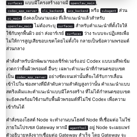
แบบมีโครงสร้างอาจมี
,
surfaces
openclaw_main
,
,
หรือ
ส่วน
codex_app_server
cli_backend
acp_backend
subagent
ยังคงเป็นนามแฝง ที่เลิกแนะนำแล้วสำหรับ
pi_main
ไม่ต้องระบุ
สำหรับคำแนะนำที่ตั้งใจให้
openclaw_main
surfaces
ใช้กับทุกพื้นผิว อย่า ส่งอาร์เรย์
ว่าง ระบบจะปฏิเสธเพื่อ
surfaces
ไม่ให้การสูญเสียขอบเขตโดยไม่ตั้งใจ กลายเป็นข้อความพรอมต์
ส่วนกลาง
คำสั่งสำหรับนักพัฒนาของเซิร์ฟเวอร์แอป Codex แบบเนทีฟเข้ม
งวดกว่าพื้นผิวพรอมต์ อื่นๆ: เฉพาะคำแนะนำที่กำหนดขอบเขต
เป็น
อย่างชัดเจนเท่านั้นที่จะได้รับการเลื่อน
codex_app_server
เข้าไปใน ช่องทางที่มีลำดับความสำคัญสูงกว่านั้น คำแนะนำแบบ
สตริงเดิมและคำแนะนำแบบมีโครงสร้าง ที่ไม่ได้กำหนดขอบเขต
จะยังคงพร้อมใช้งานกับพื้นผิวพรอมต์ที่ไม่ใช่ Codex เพื่อความ
เข้ากันได้
คำสั่งของโฮสต์ Node จะทำงานบนโฮสต์ Node ที่เชื่อมต่อ ไม่ใช่
ภายในโปรเซส Gateway หากมี
อยู่ Node จะเผยแพร่
agentTool
ตัวอธิบายหลังจากเชื่อมต่อ Gateway สำเร็จ โดย Gateway จะ