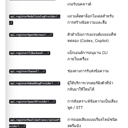
เกอร์บนคลาวด์
แถวแค็ตตาล็อกโมเดลสำหรับ
api.registerModelCatalogProvider(..
การสร้างข้อความและสื่อ
.)
ตัวดำเนินการเอเจนต์แบบเนทีฟ
api.registerAgentHarness(...)
ทดลอง
(Codex, Copilot)
แบ็กเอนด์การอนุมาน CLI
api.registerCliBackend(...)
ภายในเครื่อง
ช่องทางการรับส่งข้อความ
api.registerChannel(...)
ผู้ให้บริการเวกเตอร์ฝังตัวที่นำ
api.registerEmbeddingProvider(...)
กลับมาใช้ใหม่ได้
การสังเคราะห์ข้อความเป็นเสียง
api.registerSpeechProvider(...)
พูด / STT
การถอดเสียงแบบเรียลไทม์ชนิด
api.registerRealtimeTranscriptionPr
สตรีมมิง
ovider(...)