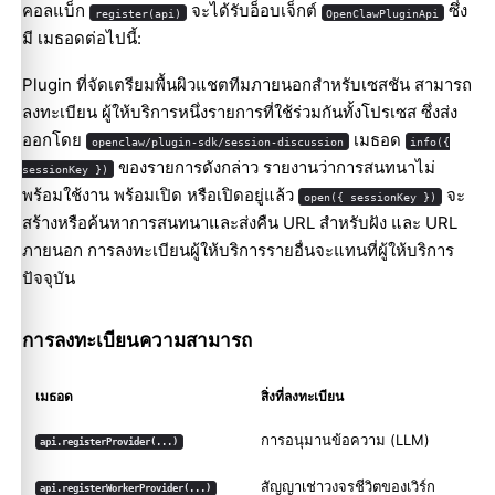
คอลแบ็ก
จะได้รับอ็อบเจ็กต์
ซึ่ง
register(api)
OpenClawPluginApi
มี เมธอดต่อไปนี้:
Plugin ที่จัดเตรียมพื้นผิวแชตทีมภายนอกสำหรับเซสชัน สามารถ
ลงทะเบียน ผู้ให้บริการหนึ่งรายการที่ใช้ร่วมกันทั้งโปรเซส ซึ่งส่ง
ออกโดย
เมธอด
openclaw/plugin-sdk/session-discussion
info({
ของรายการดังกล่าว รายงานว่าการสนทนาไม่
sessionKey })
พร้อมใช้งาน พร้อมเปิด หรือเปิดอยู่แล้ว
จะ
open({ sessionKey })
สร้างหรือค้นหาการสนทนาและส่งคืน URL สำหรับฝัง และ URL
ภายนอก การลงทะเบียนผู้ให้บริการรายอื่นจะแทนที่ผู้ให้บริการ
ปัจจุบัน
การลงทะเบียนความสามารถ
เมธอด
สิ่งที่ลงทะเบียน
การอนุมานข้อความ (LLM)
api.registerProvider(...)
สัญญาเช่าวงจรชีวิตของเวิร์ก
api.registerWorkerProvider(...)