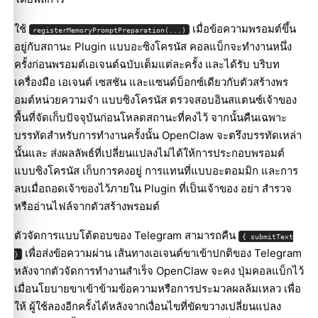
ใช้
เมื่อข้อความพรอมต์ขึ้น
registerMemoryPromptPreparation(...)
อยู่กับสถานะ Plugin แบบอะซิงโครนัส คอลแบ็กจะทำงานหนึ่ง
ครั้งก่อนพรอมต์เอเจนต์ฉบับเต็มแต่ละครั้ง และได้รับ บริบท
เครื่องมือ เอเจนต์ เซสชัน และแซนด์บ็อกซ์เดียวกับตัวสร้างพร
อมต์หน่วยความจำ แบบซิงโครนัส ตรวจสอบอินสแตนซ์เจ้าของ
พื้นที่จัดเก็บปัจจุบันก่อนโหลดสถานะที่คงไว้ จากนั้นคืนเฉพาะ
บรรทัดสำหรับการทำงานครั้งนั้น OpenClaw จะตรึงบรรทัดเหล่า
นั้นและ ส่งผลลัพธ์ที่เปลี่ยนแปลงไม่ได้ให้การประกอบพรอมต์
แบบซิงโครนัส เก็บการคงอยู่ การแทนที่แบบอะตอมมิก และการ
ลบเมื่อถอดเจ้าของไว้ภายใน Plugin ที่เป็นเจ้าของ อย่า สำรวจ
หรืออ่านไฟล์จากตัวสร้างพรอมต์
ตัวจัดการแบบโต้ตอบของ Telegram สามารถคืน
{ submitText
เพื่อส่งข้อความผ่าน เส้นทางเอเจนต์ขาเข้าปกติของ Telegram
}
หลังจากตัวจัดการทำงานสำเร็จ OpenClaw จะคง ปุ่มคอลแบ็กไว้
เมื่อนโยบายขาเข้าข้ามข้อความหรือการประมวลผลล้มเหลว เพื่อ
ให้ ผู้ใช้ลองอีกครั้งได้หลังจากเงื่อนไขที่ขัดขวางเปลี่ยนแปลง