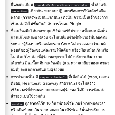
อื่นลงทะเบียน
ซ้ำสำหรับ
registerMcpServerConnectionResolver
เดียวกัน ระบบจะปฏิเสธพร้อมการวินิจฉัยข้อผิด
serverName
พลาด (การลงทะเบียนแรกชนะ) ดังนั้น ความเป็นเจ้าของการ
เชื่อมต่อจึงไม่ขึ้นกับลำดับการโหลด Plugin
ชื่อเครื่องมือได้มาจากชุดเซิร์ฟเวอร์ที่ประกาศทั้งหมด ดังนั้น
การแก้ไขเพียงบางส่วน จะไม่เปลี่ยนชื่อเซิร์ฟเวอร์ที่ปลอดภัย
ระหว่างผู้ร้องขอหรือแต่ละรอบ Core ไม่ ตรวจสอบว่าเอนด์
พอยต์ของผู้ร้องขอแต่ละรายให้สคีมาเครื่องมือเหมือนกันหรือ
ไม่ ตัวแก้ไข ต้องชี้ผู้ร้องขอทุกรายไปยังบริการเชิงตรรกะ
เดียวกัน มิฉะนั้นสคีมาเครื่องมือ (และความเสถียรของแคชพร
อมต์) จะแตกต่างกันตามผู้ร้องขอ
การทำงานที่ไม่มี
ที่เชื่อถือได้ (cron, เอเจน
requesterSenderId
ต์ย่อย, Heartbeat, Gateway สาธารณะ) จะไม่สร้าง
เซิร์ฟเวอร์ที่กำหนดขอบเขตตามผู้ร้องขอ ไม่มี การเชื่อมต่อ
สำรองแบบใช้ร่วมกัน
ถูกจำกัดไว้ที่ 10 วินาทีต่อเซิร์ฟเวอร์ หากหมดเวลา
resolve
หรือเกิดข้อยกเว้น ระบบจะละเว้น เซิร์ฟเวอร์นั้นสำหรับการ