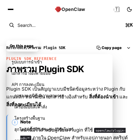
🇹🇭
OpenClaw
K
Search...
On this page
Copy page
Reference
/
ภาพรวม Plugin SDK
PLUGIN SDK REFERENCE
รูปแบบการนำเข้า
ภาพรวม Plugin SDK
เอกสารอ้างอิงพาธย่อย
API การลงทะเบียน
Plugin SDK เป็นสัญญาแบบมีชนิดข้อมูลระหว่าง Plugin กับ
การลงทะเบียนความสามารถ
แกนหลัก หน้านี้เป็น เอกสารอ้างอิงสำหรับ
สิ่งที่ต้องนำเข้า
และ
สิ่งที่ลงทะเบียนได้
เครื่องมือและคำสั่ง
โครงสร้างพื้นฐาน
Note
ฮุกโฮสต์สำหรับ Plugin เวิร์กโฟลว์
หน้านี้มีไว้สำหรับผู้เขียน Plugin ที่ใช้
openclaw/plugin-
ภายใน OpenClaw สำหรับแอปภายนอก สคริปต์
sdk/*