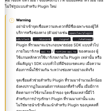
คีมาช่องทางที่รวมมา ซึ่งยังคงเก็บไว้ พาธย่อยสคีมาที่รวมมานั้น
ไม่ใช่รูปแบบสำหรับ Plugin ใหม่
Warning
อย่านำเข้าจุดเชื่อมความสะดวกที่มีชื่อเฉพาะของผู้ให้
บริการหรือช่องทาง (ตัวอย่างเช่น
openclaw/plugin-
,
,
,
)
sdk/slack
.../discord
.../signal
.../whatsapp
Plugin ที่รวมมาจะประกอบพาธย่อย SDK แบบทั่วไป
ภายในบาร์เรล
/
ของตนเอง ผู้
api.ts
runtime-api.ts
ใช้แกนหลักควรใช้บาร์เรลภายใน Plugin เหล่านั้น หรือ
เพิ่มสัญญา SDK แบบทั่วไปที่มีขอบเขตแคบ เมื่อความ
ต้องการนั้นใช้ร่วมกัน ระหว่างช่องทางอย่างแท้จริง
จุดเชื่อมตัวช่วยสำหรับ Plugin ที่รวมมาจำนวนเล็กน้อย
ยังคงปรากฏในแผนผังการส่งออกที่สร้างขึ้น เมื่อมีการ
ติดตามการใช้งานโดยเจ้าของ จุดเชื่อมเหล่านี้มีไว้
สำหรับการบำรุงรักษา Plugin ที่รวมมาเท่านั้น และ
ไม่ใช่พาธนำเข้าที่แนะนำสำหรับ Plugin ของบุคคลที่