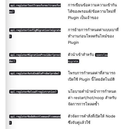
การเขียนข้อความความเข้ากัน
api.registerTextTransforms(transfor
ได้ของพรอมต์/ข้อความใหม่ที่
ms)
Plugin เป็นเจ้าของ
การย้ายการกำหนดค่าแบบเบาที่
api.registerConfigMigration(migrate
ทำงานก่อนโหลดรันไทม์ของ
)
Plugin
ตัวนำเข้าสำหรับ
api.registerMigrationProvider(provi
openclaw
der)
migrate
โพรบการกำหนดค่าที่สามารถ
api.registerAutoEnableProbe(probe)
เปิดใช้ Plugin นี้โดยอัตโนมัติ
นโยบายคำนำหน้าการกำหนด
api.registerReload(registration)
ค่า restart/hot/noop สำหรับ
จัดการการโหลดซ้ำ
ตัวจัดการคำสั่งที่เปิดให้ Node
api.registerNodeHostCommand(command
ซึ่งจับคู่แล้วใช้
)