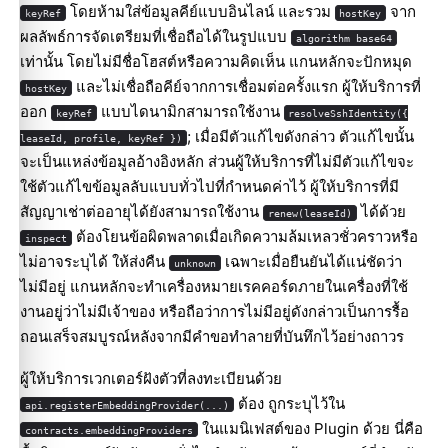
โดยห้ามใส่ข้อมูลคีย์แบบอินไลน์ และรวม
จาก
keyRef
hostKey
ผลลัพธ์การจัดเตรียมที่เชื่อถือได้ในรูปแบบ
algorithm base64
เท่านั้น โดยไม่มีชื่อโฮสต์หรือความคิดเห็น แกนหลักจะปักหมุด
และไม่เชื่อถือคีย์จากการเชื่อมต่อครั้งแรก ผู้ให้บริการที่
hostKey
ออก
แบบไดนามิกสามารถใช้งาน
keyRef
resolveSshIdentity({
; เมื่อมีตัวแก้ไขดังกล่าว ตัวแก้ไขนั้น
leaseId, profile, keyRef })
จะเป็นแหล่งข้อมูลอ้างอิงหลัก ส่วนผู้ให้บริการที่ไม่มีตัวแก้ไขจะ
ใช้ตัวแก้ไขข้อมูลลับแบบทั่วไปที่กำหนดค่าไว้ ผู้ให้บริการที่มี
สัญญาเช่าต่ออายุได้ยังสามารถใช้งาน
ได้ด้วย
renew(leaseId)
ต้องโยนข้อผิดพลาดเมื่อเกิดความล้มเหลวชั่วคราวหรือ
inspect
ไม่อาจระบุได้ ให้ส่งคืน
เฉพาะเมื่อยืนยันได้แน่ชัดว่า
unknown
ไม่มีอยู่ แกนหลักจะทำเครื่องหมายเรคคอร์ดภายในเครื่องที่ใช้
งานอยู่ว่าไม่มีเจ้าของ หรือถือว่าการไม่มีอยู่ดังกล่าวเป็นการรื้อ
ถอนเสร็จสมบูรณ์หลังจากมีคำขอทำลายที่บันทึกไว้อย่างถาวร
ผู้ให้บริการเวกเตอร์ฝังตัวที่ลงทะเบียนด้วย
ต้อง ถูกระบุไว้ใน
api.registerEmbeddingProvider(...)
ในแมนิเฟสต์ของ Plugin ด้วย นี่คือ
contracts.embeddingProviders