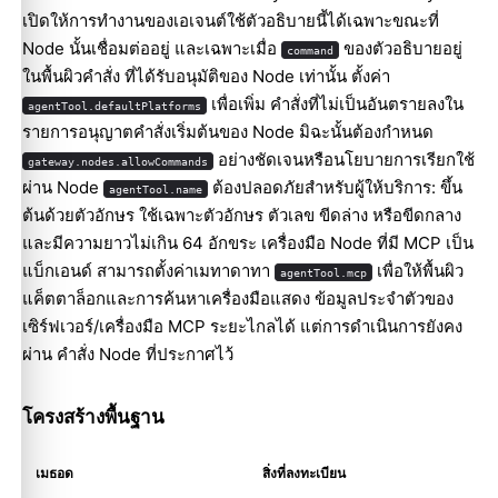
เปิดให้การทำงานของเอเจนต์ใช้ตัวอธิบายนี้ได้เฉพาะขณะที่
Node นั้นเชื่อมต่ออยู่ และเฉพาะเมื่อ
ของตัวอธิบายอยู่
command
ในพื้นผิวคำสั่ง ที่ได้รับอนุมัติของ Node เท่านั้น ตั้งค่า
เพื่อเพิ่ม คำสั่งที่ไม่เป็นอันตรายลงใน
agentTool.defaultPlatforms
รายการอนุญาตคำสั่งเริ่มต้นของ Node มิฉะนั้นต้องกำหนด
อย่างชัดเจนหรือนโยบายการเรียกใช้
gateway.nodes.allowCommands
ผ่าน Node
ต้องปลอดภัยสำหรับผู้ให้บริการ: ขึ้น
agentTool.name
ต้นด้วยตัวอักษร ใช้เฉพาะตัวอักษร ตัวเลข ขีดล่าง หรือขีดกลาง
และมีความยาวไม่เกิน 64 อักขระ เครื่องมือ Node ที่มี MCP เป็น
แบ็กเอนด์ สามารถตั้งค่าเมทาดาทา
เพื่อให้พื้นผิว
agentTool.mcp
แค็ตตาล็อกและการค้นหาเครื่องมือแสดง ข้อมูลประจำตัวของ
เซิร์ฟเวอร์/เครื่องมือ MCP ระยะไกลได้ แต่การดำเนินการยังคง
ผ่าน คำสั่ง Node ที่ประกาศไว้
โครงสร้างพื้นฐาน
เมธอด
สิ่งที่ลงทะเบียน