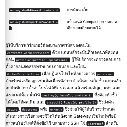
การค้นหาเว็บ
api.registerWebSearchProvider(...)
แบ็กเอนด์ Compaction บทถอด
api.registerCompactionProvider(...
เสียงแบบเสียบแทนได้
)
ผู้ให้บริการเวิร์กเกอร์ต้องประกาศรหัสของตนใน
ด้วย แกนหลักจะบันทึกเจตนาที่คงทน
contracts.workerProviders
ก่อน
ผู้ให้บริการจะตรวจสอบการ
provision(profile, operationId)
ตั้งค่าก่อนจัดสรรทรัพยากรภายนอก และโยน
เมื่อปฏิเสธโปรไฟล์อย่างถาวร
WorkerProviderError
provision
ต้องรับช่วงสัญญาเช่าเดิมเมื่อรหัสการดำเนินการเกิดซ้ำ แกนหลัก
จะบันทึกการตั้งค่าโปรไฟล์ที่ตรวจสอบแล้วพร้อมสัญญาเช่า และ
ส่งสแนปช็อตนั้นให้
ซึ่งต้องทำซ้ำ
destroy({ leaseId, profile })
ได้โดยให้ผลเดิม และ
ซึ่งส่งคืน
inspect({ leaseId, profile })
,
หรือ
ซึ่งช่วยให้ผู้ให้บริการกำหนด
active
destroyed
unknown
เส้นทางการเรียกวงจรชีวิตได้หลังจาก Gateway เริ่มใหม่หรือมี
การลบโปรไฟล์ที่ตั้งชื่อไว้ ปลายทาง SSH ใช้
สำหรับ
SecretRef