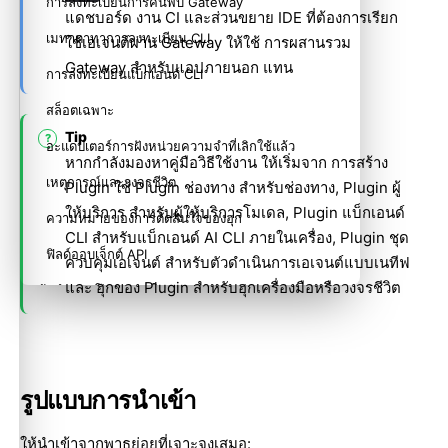
การลงทะเบียนการค้นพบ Gateway
แดชบอร์ด งาน CI และส่วนขยาย IDE ที่ต้องการเรียก
เมทาดาทาการลงทะเบียน CLI
ใช้เอเจนต์ผ่าน Gateway ให้ใช้
การผสานรวม
Gateway สำหรับแอปภายนอก
แทน
การลงทะเบียนแบ็กเอนด์ CLI
สล็อตเฉพาะ
Tip
อะแดปเตอร์การฝังหน่วยความจำที่เลิกใช้แล้ว
หากกำลังมองหาคู่มือวิธีใช้งาน ให้เริ่มจาก
การสร้าง
เหตุการณ์และวงจรชีวิต
Plugin
ใช้
Plugin ช่องทาง
สำหรับช่องทาง,
Plugin ผู้
ให้บริการ
สำหรับผู้ให้บริการโมเดล,
Plugin แบ็กเอนด์
ความหมายของการตัดสินใจของฮุก
CLI
สำหรับแบ็กเอนด์ AI CLI ภายในเครื่อง,
Plugin ชุด
ฟิลด์ออบเจ็กต์ API
ควบคุมเอเจนต์
สำหรับตัวดำเนินการเอเจนต์แบบเนทีฟ
และ
ฮุกของ Plugin
สำหรับฮุกเครื่องมือหรือวงจรชีวิต
ข้อกำหนดโมดูลภายใน
ที่เกี่ยวข้อง
รูปแบบการนำเข้า
ให้นำเข้าจากพาธย่อยที่เจาะจงเสมอ: