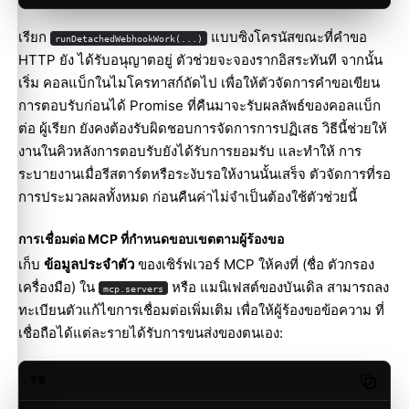
เรียก
แบบซิงโครนัสขณะที่คำขอ
runDetachedWebhookWork(...)
HTTP ยัง ได้รับอนุญาตอยู่ ตัวช่วยจะจองรากอิสระทันที จากนั้น
เริ่ม คอลแบ็กในไมโครทาสก์ถัดไป เพื่อให้ตัวจัดการคำขอเขียน
การตอบรับก่อนได้ Promise ที่คืนมาจะรับผลลัพธ์ของคอลแบ็ก
ต่อ ผู้เรียก ยังคงต้องรับผิดชอบการจัดการการปฏิเสธ วิธีนี้ช่วยให้
งานในคิวหลังการตอบรับยังได้รับการยอมรับ และทำให้ การ
ระบายงานเมื่อรีสตาร์ตหรือระงับรอให้งานนั้นเสร็จ ตัวจัดการที่รอ
การประมวลผลทั้งหมด ก่อนคืนค่าไม่จำเป็นต้องใช้ตัวช่วยนี้
การเชื่อมต่อ MCP ที่กำหนดขอบเขตตามผู้ร้องขอ
เก็บ
ข้อมูลประจำตัว
ของเซิร์ฟเวอร์ MCP ให้คงที่ (ชื่อ ตัวกรอง
เครื่องมือ) ใน
หรือ แมนิเฟสต์ของบันเดิล สามารถลง
mcp.servers
ทะเบียนตัวแก้ไขการเชื่อมต่อเพิ่มเติม เพื่อให้ผู้ร้องขอข้อความ ที่
เชื่อถือได้แต่ละรายได้รับการขนส่งของตนเอง:
TS
Copy c