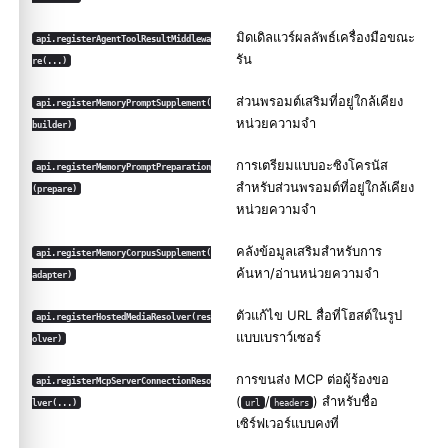
มิดเดิลแวร์ผลลัพธ์เครื่องมือขณะ
api.registerAgentToolResultMiddlewa
รัน
re(...)
ส่วนพรอมต์เสริมที่อยู่ใกล้เคียง
api.registerMemoryPromptSupplement(
หน่วยความจำ
builder)
การเตรียมแบบอะซิงโครนัส
api.registerMemoryPromptPreparation
สำหรับส่วนพรอมต์ที่อยู่ใกล้เคียง
(prepare)
หน่วยความจำ
คลังข้อมูลเสริมสำหรับการ
api.registerMemoryCorpusSupplement(
ค้นหา/อ่านหน่วยความจำ
adapter)
ตัวแก้ไข URL สื่อที่โฮสต์ในรูป
api.registerHostedMediaResolver(res
แบบเบราว์เซอร์
olver)
การขนส่ง MCP ต่อผู้ร้องขอ
api.registerMcpServerConnectionReso
(
/
) สำหรับชื่อ
lver(...)
url
headers
เซิร์ฟเวอร์แบบคงที่