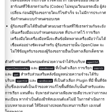
เซสชันหลังจากแก้ไขสำเร็จครั้งแรก ในเซสชันนั้น เพื่อให้
ฮาร์เนสที่ใช้เธรดร่วมกัน (Codex) ไม่หมุนเวียนเธรดเมื่อ ผู้ส่ง
เปลี่ยน ก่อนมีผู้ร้องขอรายใดแก้ไขสำเร็จ จะไม่มีการประกาศ
ข้อกำหนดแบบกำหนดขอบเขต
ผู้ร้องขอที่ไม่ได้ยืนยันตัวตนบนฮาร์เนสที่ใช้เธรดร่วมกันจะยัง
เห็นเครื่องมือแบบกำหนดขอบเขต ที่ประกาศไว้ การเรียก
เครื่องมือใดเครื่องมือหนึ่งจะคืนข้อผิดพลาดเครื่องมือว่าไม่ได้
เชื่อมต่ออย่างชัดเจนสำหรับ ผู้ร้องขอรายนั้น OpenClaw จะ
ไม่ใช้ข้อมูลรับรองของผู้ร้องขอรายอื่นเป็นทางเลือกเด็ดขาด
ตัวสร้างส่วนเสริมพรอมต์หน่วยความจำได้รับบริบท
,
agentId
และ
ที่เป็นตัวเลือก การเรียก
agentSessionKey
sandboxed
search
และ
สำหรับส่วนเสริมคลังข้อมูลหน่วยความจำจะได้รับ
get
บริบท
และ
ที่เป็นตัวเลือก Plugin ที่มี พื้นที่จัด
agentId
sandboxed
เก็บซึ่งเอเจนต์เป็นเจ้าของควรแก้ไขพื้นที่จัดเก็บนั้นสำหรับแต่ละ
การเรียก แทนที่จะ จับพาธส่วนกลางเพียงพาธเดียวระหว่างการลง
ทะเบียน หากจำเป็นต้องมีรหัสเอเจนต์แต่ไม่มี ในการดำเนินการ
แบบหลายเอเจนต์ ให้ปิดอย่างปลอดภัยแทนการเลือก เอเจนต์
โดยพลการ