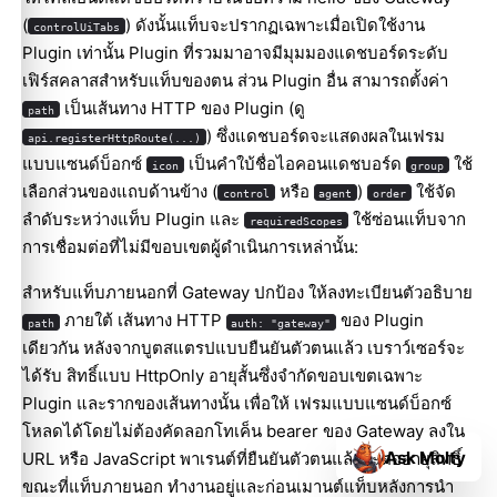
(
) ดังนั้นแท็บจะปรากฏเฉพาะเมื่อเปิดใช้งาน
controlUiTabs
Plugin เท่านั้น Plugin ที่รวมมาอาจมีมุมมองแดชบอร์ดระดับ
เฟิร์สคลาสสำหรับแท็บของตน ส่วน Plugin อื่น สามารถตั้งค่า
เป็นเส้นทาง HTTP ของ Plugin (ดู
path
) ซึ่งแดชบอร์ดจะแสดงผลในเฟรม
api.registerHttpRoute(...)
แบบแซนด์บ็อกซ์
เป็นคำใบ้ชื่อไอคอนแดชบอร์ด
ใช้
icon
group
เลือกส่วนของแถบด้านข้าง (
หรือ
)
ใช้จัด
control
agent
order
ลำดับระหว่างแท็บ Plugin และ
ใช้ซ่อนแท็บจาก
requiredScopes
การเชื่อมต่อที่ไม่มีขอบเขตผู้ดำเนินการเหล่านั้น:
สำหรับแท็บภายนอกที่ Gateway ปกป้อง ให้ลงทะเบียนตัวอธิบาย
ภายใต้ เส้นทาง HTTP
ของ Plugin
path
auth: "gateway"
เดียวกัน หลังจากบูตสแตรปแบบยืนยันตัวตนแล้ว เบราว์เซอร์จะ
ได้รับ สิทธิ์แบบ HttpOnly อายุสั้นซึ่งจำกัดขอบเขตเฉพาะ
Plugin และรากของเส้นทางนั้น เพื่อให้ เฟรมแบบแซนด์บ็อกซ์
โหลดได้โดยไม่ต้องคัดลอกโทเค็น bearer ของ Gateway ลงใน
Ask Molty
URL หรือ JavaScript พาเรนต์ที่ยืนยันตัวตนแล้วจะต่ออายุสิทธิ์
ขณะที่แท็บภายนอก ทำงานอยู่และก่อนเมานต์แท็บหลังการนำ