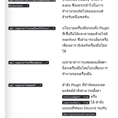
คงทน ซึ่งแทรกเข้าไปในการ
nInjection(...)
ทำงานรอบถัดไปของเอเจนต์
สำหรับหนึ่งเซสชัน
นโยบายเครื่องมือก่อนถึง Plugin
api.registerTrustedToolPolicy(...)
ที่เชื่อถือได้และควบคุมด้วยไฟล์
manifest ซึ่งสามารถบล็อกหรือ
เขียนพารามิเตอร์เครื่องมือใหม่
ได้
เมทาดาทาการแสดงผลแค็ตตา
api.registerToolMetadata(...)
ล็อกเครื่องมือโดยไม่เปลี่ยนการ
ทำงานของเครื่องมือ
คำสั่ง Plugin ที่จำกัดขอบเขต
api.registerCommand(...)
ผลลัพธ์คำสั่งสามารถตั้งค่า
หรือ
continueAgent: true
ได้ คำสั่ง
suppressReply: true
แบบเนทีฟของ Discord รองรับ
descriptionLocalizations