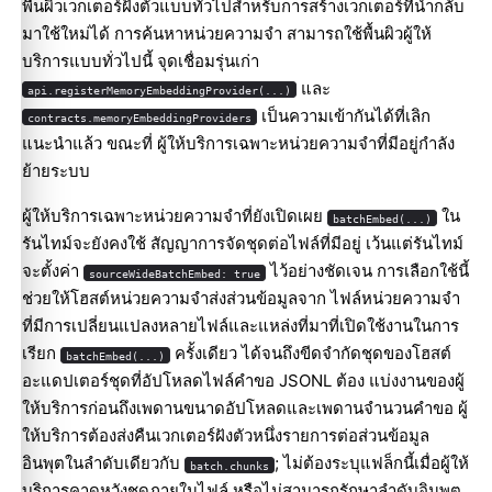
พื้นผิวเวกเตอร์ฝังตัวแบบทั่วไปสำหรับการสร้างเวกเตอร์ที่นำกลับ
มาใช้ใหม่ได้ การค้นหาหน่วยความจำ สามารถใช้พื้นผิวผู้ให้
บริการแบบทั่วไปนี้ จุดเชื่อมรุ่นเก่า
และ
api.registerMemoryEmbeddingProvider(...)
เป็นความเข้ากันได้ที่เลิก
contracts.memoryEmbeddingProviders
แนะนำแล้ว ขณะที่ ผู้ให้บริการเฉพาะหน่วยความจำที่มีอยู่กำลัง
ย้ายระบบ
ผู้ให้บริการเฉพาะหน่วยความจำที่ยังเปิดเผย
ใน
batchEmbed(...)
รันไทม์จะยังคงใช้ สัญญาการจัดชุดต่อไฟล์ที่มีอยู่ เว้นแต่รันไทม์
จะตั้งค่า
ไว้อย่างชัดเจน การเลือกใช้นี้
sourceWideBatchEmbed: true
ช่วยให้โฮสต์หน่วยความจำส่งส่วนข้อมูลจาก ไฟล์หน่วยความจำ
ที่มีการเปลี่ยนแปลงหลายไฟล์และแหล่งที่มาที่เปิดใช้งานในการ
เรียก
ครั้งเดียว ได้จนถึงขีดจำกัดชุดของโฮสต์
batchEmbed(...)
อะแดปเตอร์ชุดที่อัปโหลดไฟล์คำขอ JSONL ต้อง แบ่งงานของผู้
ให้บริการก่อนถึงเพดานขนาดอัปโหลดและเพดานจำนวนคำขอ ผู้
ให้บริการต้องส่งคืนเวกเตอร์ฝังตัวหนึ่งรายการต่อส่วนข้อมูล
อินพุตในลำดับเดียวกับ
; ไม่ต้องระบุแฟล็กนี้เมื่อผู้ให้
batch.chunks
บริการคาดหวังชุดภายในไฟล์ หรือไม่สามารถรักษาลำดับอินพุต