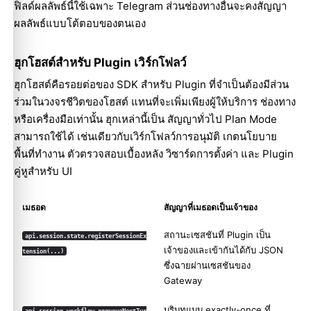
ฟิลด์ผลลัพธ์นี้ใช้เฉพาะ Telegram ส่วนช่องทางอื่นจะคงสัญญา
ผลลัพธ์แบบโต้ตอบของตนเอง
ฮุกโฮสต์สำหรับ Plugin เวิร์กโฟลว์
ฮุกโฮสต์คือรอยต่อของ SDK สำหรับ Plugin ที่จำเป็นต้องมีส่วน
ร่วมในวงจรชีวิตของโฮสต์ แทนที่จะเพิ่มเพียงผู้ให้บริการ ช่องทาง
หรือเครื่องมือเท่านั้น ฮุกเหล่านี้เป็น สัญญาทั่วไป Plan Mode
สามารถใช้ได้ เช่นเดียวกับเวิร์กโฟลว์การอนุมัติ เกตนโยบาย
พื้นที่ทำงาน ตัวตรวจสอบเบื้องหลัง วิซาร์ดการตั้งค่า และ Plugin
คู่หูสำหรับ UI
เมธอด
สัญญาที่เมธอดเป็นเจ้าของ
สถานะเซสชันที่ Plugin เป็น
api.session.state.registerSessionEx
เจ้าของและเข้ากันได้กับ JSON
tension(...)
ซึ่งฉายผ่านเซสชันของ
Gateway
บริบทแบบ exactly-once ที่
api.session.workflow.enqueueNextTur