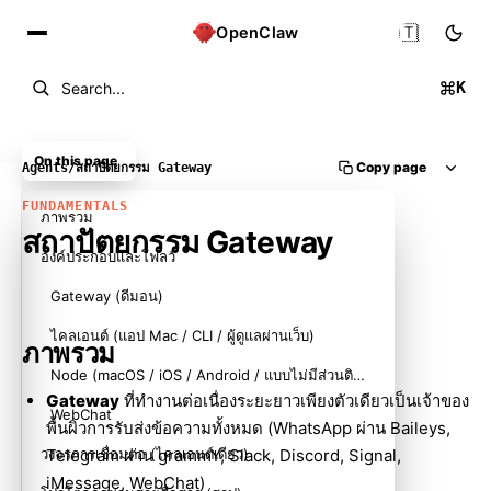
🇹🇭
OpenClaw
K
Search...
On this page
Copy page
Agents
/
สถาปัตยกรรม Gateway
FUNDAMENTALS
ภาพรวม
สถาปัตยกรรม Gateway
องค์ประกอบและโฟลว์
Gateway (ดีมอน)
ไคลเอนต์ (แอป Mac / CLI / ผู้ดูแลผ่านเว็บ)
ภาพรวม
Node (macOS / iOS / Android / แบบไม่มีส่วนติดต่อ)
Gateway
ที่ทำงานต่อเนื่องระยะยาวเพียงตัวเดียวเป็นเจ้าของ
WebChat
พื้นผิวการรับส่งข้อความทั้งหมด (WhatsApp ผ่าน Baileys,
Telegram ผ่าน grammY, Slack, Discord, Signal,
วงจรการเชื่อมต่อ (ไคลเอนต์เดียว)
iMessage, WebChat)