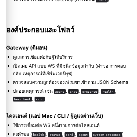
องค์ประกอบและโฟลว์
Gateway (ดีมอน)
ดูแลการเชื่อมต่อกับผู้ให้บริการ
เปิดเผย API แบบ WS ที่มีชนิดข้อมูลกำกับ (คำขอ การตอบ
กลับ เหตุการณ์ที่เซิร์ฟเวอร์พุช)
ตรวจสอบความถูกต้องของเฟรมขาเข้าตาม JSON Schema
ปล่อยเหตุการณ์ เช่น
,
,
,
,
agent
chat
presence
health
,
heartbeat
cron
ไคลเอนต์ (แอป Mac / CLI / ผู้ดูแลผ่านเว็บ)
ใช้การเชื่อมต่อ WS หนึ่งรายการต่อไคลเอนต์
ส่งคำขอ (
,
,
,
,
)
health
status
send
agent
system-presence