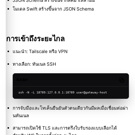
JSON Schema สร้างขึ้นจากสคีมาเหล่านั้น
โมเดล Swift สร้างขึ้นจาก JSON Schema
การเข้าถึงระยะไกล
แนะนำ: Tailscale หรือ VPN
ทางเลือก: ทันเนล SSH
BASH
Copy c
ssh -N -L 18789:127.0.0.1:18789 user@gateway-host
การจับมือและโทเค็นยืนยันตัวตนเดียวกันมีผลเมื่อเชื่อมต่อผ่า
นทันเนล
สามารถเปิดใช้ TLS และการตรึงใบรับรองแบบเลือกได้