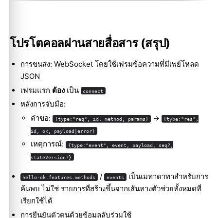
โปรโตคอลผ่านสายสื่อสาร (สรุป)
การขนส่ง: WebSocket โดยใช้เฟรมข้อความที่มีเพย์โหลด
JSON
เฟรมแรก
ต้อง
เป็น
connect
หลังการจับมือ:
คำขอ:
→
{type:"req", id, method, params}
{type:"res",
id, ok, payload|error}
เหตุการณ์:
{type:"event", event, payload, seq?,
stateVersion?}
/
เป็นเมทาดาทาสำหรับการ
hello-ok.features.methods
events
ค้นพบ ไม่ใช่ รายการที่สร้างขึ้นจากเส้นทางตัวช่วยทั้งหมดที่
เรียกใช้ได้
การยืนยันตัวตนด้วยข้อมูลลับร่วมใช้