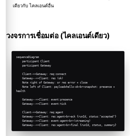
เดียวกับ ไคลเอนต์อื่น
วงจรการเชื่อมต่อ (ไคลเอนต์เดียว)
sequenceDiagram

    participant Client

    participant Gateway

    Client->>Gateway: req:connect

    Gateway-->>Client: res (ok)

    Note right of Gateway: or res error + close

    Note left of Client: payload=hello-ok<br>snapshot: presence + 
health

    Gateway-->>Client: event:presence

    Gateway-->>Client: event:tick

    Client->>Gateway: req:agent

    Gateway-->>Client: res:agent<br>ack {runId, status:"accepted"}

    Gateway-->>Client: event:agent<br>(streaming)

    Gateway-->>Client: res:agent<br>final {runId, status, summary}