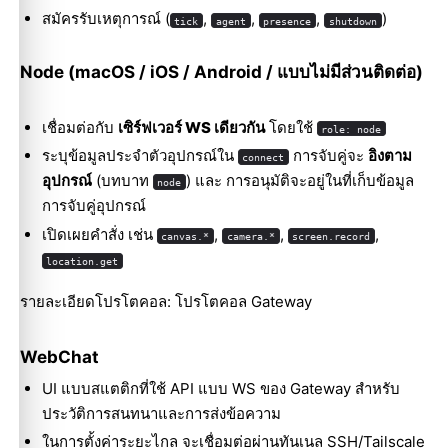
สมัครรับเหตุการณ์ (
,
,
,
)
tick
agent
presence
shutdown
Node (macOS / iOS / Android / แบบไม่มีส่วนติดต่อ)
เชื่อมต่อกับ
เซิร์ฟเวอร์ WS เดียวกัน
โดยใช้
role: node
ระบุข้อมูลประจำตัวอุปกรณ์ใน
การจับคู่จะ
อิงตาม
connect
อุปกรณ์
(บทบาท
) และ การอนุมัติจะอยู่ในที่เก็บข้อมูล
node
การจับคู่อุปกรณ์
เปิดเผยคำสั่ง เช่น
,
,
,
canvas.*
camera.*
screen.record
location.get
รายละเอียดโปรโตคอล:
โปรโตคอล Gateway
WebChat
UI แบบสแตติกที่ใช้ API แบบ WS ของ Gateway สำหรับ
ประวัติการสนทนาและการส่งข้อความ
ในการตั้งค่าระยะไกล จะเชื่อมต่อผ่านทันเนล SSH/Tailscale