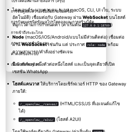
โปรโตคอลผ่านสายสื่อสาร (สรุป)
ไคลเอนต์ระนาบควบคุม (แอป macOS, CLI, UI เว็บ, ระบบ
การจับคู่และความเชื่อถือภายในเครื่อง
อัตโนมัติ) เชื่อมต่อกับ Gateway ผ่าน
WebSocket
บนโฮสต์
การกำหนดชนิดข้อมูลโปรโตคอลและการสร้างโค้ด
ที่ผูกไว้ตามการกำหนดค่า (ค่าเริ่มต้น
)
127.0.0.1:18789
การเข้าถึงระยะไกล
Node
(macOS/iOS/Android/แบบไม่มีส่วนติดต่อ) เชื่อมต่อ
ภาพรวมการดำเนินงาน
ผ่าน
WebSocket
เช่นกัน แต่ ประกาศ
พร้อม
role: node
ความสามารถ/คำสั่งอย่างชัดเจน
ค่าคงที่ของระบบ
มี Gateway หนึ่งตัวต่อหนึ่งโฮสต์ และเป็นจุดเดียวที่เปิด
เนื้อหาที่เกี่ยวข้อง
เซสชัน WhatsApp
โฮสต์แคนวาส
ให้บริการโดยเซิร์ฟเวอร์ HTTP ของ Gateway
ภายใต้:
(HTML/CSS/JS ที่เอเจนต์แก้ไข
/__openclaw__/canvas/
ได้)
(โฮสต์ A2UI)
/__openclaw__/a2ui/
โดยใช้พอร์ตเดียวกับ Gateway (ค่าเริ่มต้น
)
18789