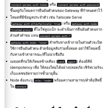
หรือ
connect.params.auth.token
connect.params.auth.password
ขึ้นอยู่กับโหมดการยืนยันตัวตนของ Gateway ที่กำหนดค่าไว้
โหมดที่มีข้อมูลประจำตัว เช่น Tailscale Serve
(
) หรือ
gateway.auth.allowTailscale: true
gateway.auth.mode:
ที่ไม่ใช่ลูปแบ็ก จะดำเนินการยืนยันตัวตนจาก
"trusted-proxy"
ส่วนหัวคำขอ แทน
connect.params.auth.*
สำหรับทางเข้าภายในส่วนตัวจะปิด
gateway.auth.mode: "none"
ใช้การยืนยันตัวตน ด้วยข้อมูลลับร่วมทั้งหมด อย่าใช้โหมดนี้
กับทางเข้าสาธารณะ/ที่ไม่น่าเชื่อถือ
เมธอดที่ก่อให้เกิดผลข้างเคียง (
,
) ต้องมีคีย์
send
agent
idempotency เพื่อ ให้ลองใหม่ได้อย่างปลอดภัย เซิร์ฟเวอร์จะ
เก็บแคชขจัดรายการซ้ำอายุสั้น
Node ต้องระบุ
พร้อมความสามารถ/คำสั่ง/สิทธิ์
role: "node"
ใน
connect