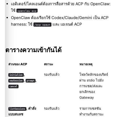
เอดิเตอร์/ไคลเอนต์ต้องการสื่อสารด้วย ACP กับ OpenClaw:
ใช้
openclaw acp
OpenClaw ต้องเรียกใช้ Codex/Claude/Gemini เป็น ACP
harness: ใช้
และ
เอเจนต์ ACP
/acp spawn
ตารางความเข้ากันได้
ส่วนของ ACP
สถานะ
หมายเหตุ
,
รองรับแล้ว
โฟลว์หลักของบริดจ์
initialize
,
,
ผ่าน stdio ไปยัง
newSession
prompt
การแชต/ส่งและ
cancel
ยกเลิกของ
Gateway
, คำสั่ง
รองรับแล้ว
รายการเซสชัน
listSessions
แบบสแลช
ทำงานกับสถานะ