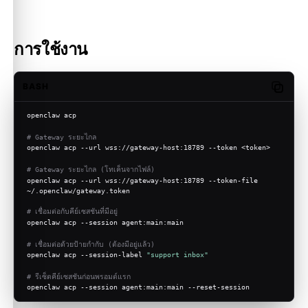
การใช้งาน
BASH
Copy c
openclaw acp
# Gateway ระยะไกล
openclaw acp --url wss://gateway-host:18789 --token <token>
# Gateway ระยะไกล (โทเค็นจากไฟล์)
openclaw acp --url wss://gateway-host:18789 --token-file 
~/.openclaw/gateway.token
# เชื่อมต่อกับคีย์เซสชันที่มีอยู่
openclaw acp --session agent:main:main
# เชื่อมต่อด้วยป้ายกำกับ (ต้องมีอยู่แล้ว)
openclaw acp --session-label 
"support inbox"
# รีเซ็ตคีย์เซสชันก่อนพรอมต์แรก
openclaw acp --session agent:main:main --reset-session