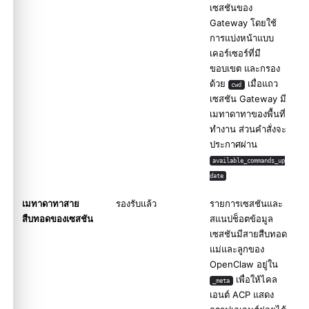
เซสชันของ
Gateway โดยใช้
การแบ่งหน้าแบบ
เคอร์เซอร์ที่มี
ขอบเขต และกรอง
ด้วย
เมื่อแถว
cwd
เซสชัน Gateway มี
เมทาดาทาของพื้นที่
ทำงาน ส่วนคำสั่งจะ
ประกาศผ่าน
available_commands_up
date
เมทาดาทาสาย
รองรับแล้ว
รายการเซสชันและ
สืบทอดของเซสชัน
สแนปช็อตข้อมูล
เซสชันมีสายสืบทอด
แม่และลูกของ
OpenClaw อยู่ใน
เพื่อให้ไคล
_meta
เอนต์ ACP แสดง