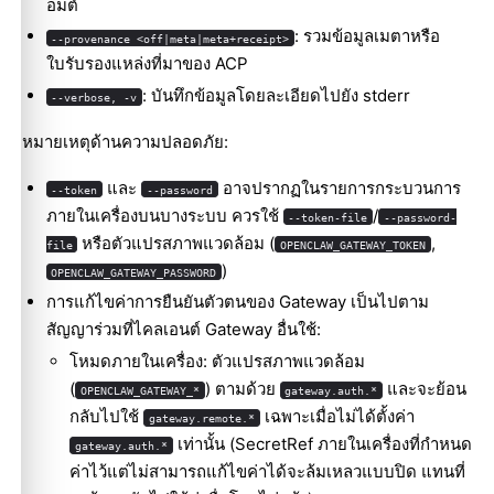
อมต์
: รวมข้อมูลเมตาหรือ
--provenance <off|meta|meta+receipt>
ใบรับรองแหล่งที่มาของ ACP
: บันทึกข้อมูลโดยละเอียดไปยัง stderr
--verbose, -v
หมายเหตุด้านความปลอดภัย:
และ
อาจปรากฏในรายการกระบวนการ
--token
--password
ภายในเครื่องบนบางระบบ ควรใช้
/
--token-file
--password-
หรือตัวแปรสภาพแวดล้อม (
,
file
OPENCLAW_GATEWAY_TOKEN
)
OPENCLAW_GATEWAY_PASSWORD
การแก้ไขค่าการยืนยันตัวตนของ Gateway เป็นไปตาม
สัญญาร่วมที่ไคลเอนต์ Gateway อื่นใช้:
โหมดภายในเครื่อง: ตัวแปรสภาพแวดล้อม
(
) ตามด้วย
และจะย้อน
OPENCLAW_GATEWAY_*
gateway.auth.*
กลับไปใช้
เฉพาะเมื่อไม่ได้ตั้งค่า
gateway.remote.*
เท่านั้น (SecretRef ภายในเครื่องที่กำหนด
gateway.auth.*
ค่าไว้แต่ไม่สามารถแก้ไขค่าได้จะล้มเหลวแบบปิด แทนที่