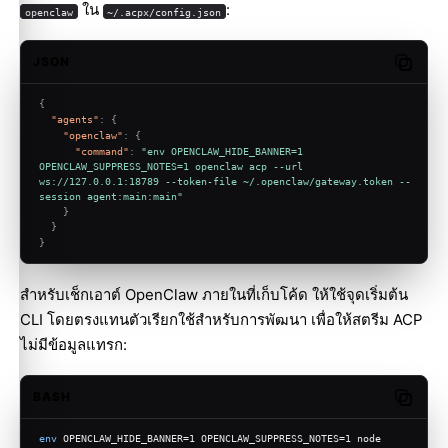
ใน
:
openclaw
~/.acpx/config.json
JSON
Copy c
{
"agents"
:
{
"openclaw"
:
{
"command"
:
"env OPENCLAW_HIDE_BANNER=1 
OPENCLAW_SUPPRESS_NOTES=1 openclaw acp --url 
ws://127.0.0.1:18789 --token-file ~/.openclaw/gateway.token --
session agent:main:main"
}
}
}
สำหรับเช็กเอาต์ OpenClaw ภายในที่เก็บโค้ด ให้ใช้จุดเริ่มต้น
CLI โดยตรงแทนตัวเรียกใช้สำหรับการพัฒนา เพื่อให้สตรีม ACP
ไม่มีข้อมูลแทรก:
BASH
Copy c
env
 OPENCLAW_HIDE_BANNER=1 OPENCLAW_SUPPRESS_NOTES=1 node 