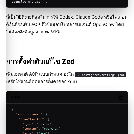
openclaw.mjs acp ...
นี่เป็นวิธีที่ง่ายที่สุดในการให้ Codex, Claude Code หรือไคลเอน
ต์อื่นที่รองรับ ACP ดึงข้อมูลบริบทจากเอเจนต์ OpenClaw โดย
ไม่ต้องดึงข้อมูลจากเทอร์มินัล
การตั้งค่าตัวแก้ไข Zed
เพิ่มเอเจนต์ ACP แบบกำหนดเองใน
~/.config/zed/settings.json
(หรือใช้ส่วนติดต่อการตั้งค่าของ Zed):
JSON
Copy c
{
"agent_servers"
:
{
"OpenClaw ACP"
:
{
"type"
:
"custom"
,
"command"
:
"openclaw"
,
"args"
:
[
"acp"
]
,