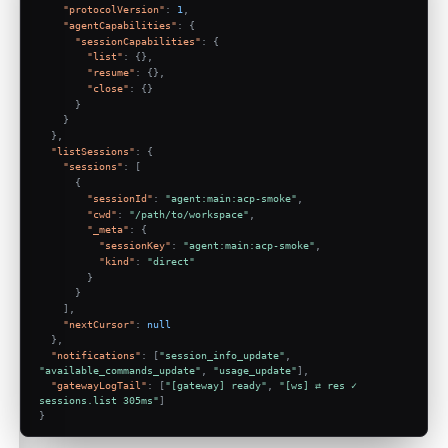
"protocolVersion"
:
1
,
"agentCapabilities"
:
{
"sessionCapabilities"
:
{
"list"
:
{
}
,
"resume"
:
{
}
,
"close"
:
{
}
}
}
}
,
"listSessions"
:
{
"sessions"
:
[
{
"sessionId"
:
"agent:main:acp-smoke"
,
"cwd"
:
"/path/to/workspace"
,
"_meta"
:
{
"sessionKey"
:
"agent:main:acp-smoke"
,
"kind"
:
"direct"
}
}
]
,
"nextCursor"
:
null
}
,
"notifications"
:
[
"session_info_update"
,
"available_commands_update"
,
"usage_update"
]
,
"gatewayLogTail"
:
[
"[gateway] ready"
,
"[ws] ⇄ res ✓ 
sessions.list 305ms"
]
}