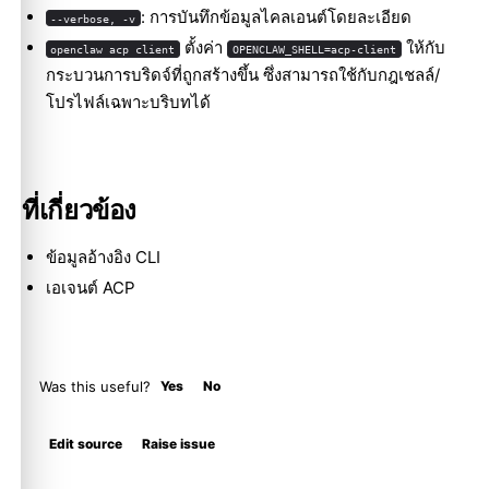
: การบันทึกข้อมูลไคลเอนต์โดยละเอียด
--verbose, -v
ตั้งค่า
ให้กับ
openclaw acp client
OPENCLAW_SHELL=acp-client
กระบวนการบริดจ์ที่ถูกสร้างขึ้น ซึ่งสามารถใช้กับกฎเชลล์/
โปรไฟล์เฉพาะบริบทได้
ที่เกี่ยวข้อง
ข้อมูลอ้างอิง CLI
Molty
เอเจนต์ ACP
Was this useful?
Yes
No
Edit source
Raise issue