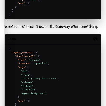
"env"
:
{
}
}
}
}
หากต้องการกำหนดเป้าหมายเป็น Gateway หรือเอเจนต์ที่ระบุ:
JSON
Copy c
{
"agent_servers"
:
{
"OpenClaw ACP"
:
{
"type"
:
"custom"
,
"command"
:
"openclaw"
,
"args"
:
[
"acp"
,
"--url"
,
"wss://gateway-host:18789"
,
"--token"
,
"<token>"
,
"--session"
,
"agent:design:main"
]
,
"env"
:
{
}
}