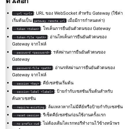
ตัวเลือก
: URL ของ WebSocket สำหรับ Gateway (ใช้ค่า
--url <url>
เริ่มต้นเป็น
เมื่อมีการกำหนดค่า)
gateway.remote.url
: โทเค็นการยืนยันตัวตนของ Gateway
--token <token>
: อ่านโทเค็นการยืนยันตัวตนของ
--token-file <path>
Gateway จากไฟล์
: รหัสผ่านการยืนยันตัวตนของ
--password <password>
Gateway
: อ่านรหัสผ่านการยืนยันตัวตนของ
--password-file <path>
Gateway จากไฟล์
: คีย์เซสชันเริ่มต้น
--session <key>
: ป้ายกำกับเซสชันเริ่มต้นสำหรับ
--session-label <label>
ค้นหาเซสชัน
: ล้มเหลวหากไม่มีคีย์หรือป้ายกำกับเซสชัน
--require-existing
: รีเซ็ตคีย์เซสชันก่อนใช้งานครั้งแรก
--reset-session
: ไม่ต้องเติมไดเรกทอรีทำงานไว้ข้างหน้าพร
--no-prefix-cwd