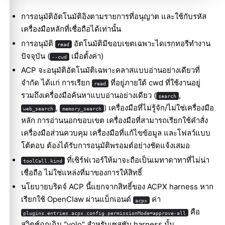
การอนุมัติอัตโนมัติอิงตามรายการที่อนุญาต และใช้กับรหัส
เครื่องมือหลักที่เชื่อถือได้เท่านั้น
การอนุมัติ
อัตโนมัติมีขอบเขตเฉพาะไดเรกทอรีทำงาน
read
ปัจจุบัน (
เมื่อตั้งค่า)
--cwd
ACP จะอนุมัติอัตโนมัติเฉพาะคลาสแบบอ่านอย่างเดียวที่
จำกัด ได้แก่ การเรียก
ที่อยู่ภายใต้ cwd ที่ใช้งานอยู่
read
รวมถึงเครื่องมือค้นหาแบบอ่านอย่างเดียว (
,
search
,
) เครื่องมือที่ไม่รู้จัก/ไม่ใช่เครื่องมือ
web_search
memory_search
หลัก การอ่านนอกขอบเขต เครื่องมือที่สามารถเรียกใช้คำสั่ง
เครื่องมือส่วนควบคุม เครื่องมือที่แก้ไขข้อมูล และโฟลว์แบบ
โต้ตอบ ต้องได้รับการอนุมัติพรอมต์อย่างชัดแจ้งเสมอ
ที่เซิร์ฟเวอร์ให้มาจะถือเป็นเมทาดาทาที่ไม่น่า
toolCall.kind
เชื่อถือ ไม่ใช่แหล่งที่มาของการให้สิทธิ์
นโยบายบริดจ์ ACP นี้แยกจากสิทธิ์ของ ACPX harness หาก
เรียกใช้ OpenClaw ผ่านแบ็กเอนด์
ค่า
acpx
คือ
plugins.entries.acpx.config.permissionMode=approve-all
สวิตช์ฉุกเฉิน "yolo" สำหรับเซสชัน harness นั้น