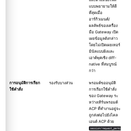
แบบพยายามให้ดี
ที่สุดเมื่อ
อาร์กิวเมนต์/
ผลลัพธ์ของเครื่อง
มือ Gateway เปิด
เผยข้อมูลดังกล่าว
โดยไม่เปิดเผยเทอร์
มินัลแบบฝังและ
เอาต์พุตเชิง diff-
native ที่สมบูรณ์
กว่า
การอนุมัติการเรียก
รองรับบางส่วน
พรอมต์ขออนุมัติ
ใช้คำสั่ง
การเรียกใช้คำสั่ง
ของ Gateway ระ
หว่างเทิร์นพรอมต์
ACP ที่ทำงานอยู่จะ
ถูกส่งต่อไปยังไคล
เอนต์ ACP ด้วย
session/request_permi