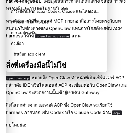
native เต็มรูปแบบ โดยมุ่งเน้นการกำหนดเส้นทางเซสชัน การส่ง
การเลือกเอเจนต์
พรอมต์ และการสตรีมการอัปเดต
การใช้งานจาก acpx (Codex, Claude และไคลเอนต์ ACP อื่น ๆ)
หากต้องการให้ไคลเอนต์ MCP ภายนอกสื่อสารโดยตรงกับบท
การตั้งค่าตัวแก้ไข Zed
สนทนาในช่องทางของ OpenClaw แทนการโฮสต์เซสชัน ACP
การแมปเซสชัน
harness ให้ใช้
แทน
openclaw mcp serve
ตัวเลือก
ตัวเลือก acp client
สิ่งที่เครื่องมือนี้ไม่ใช่
ที่เกี่ยวข้อง
หมายถึง OpenClaw ทำหน้าที่เป็นเซิร์ฟเวอร์ ACP
openclaw acp
กล่าวคือ IDE หรือไคลเอนต์ ACP จะเชื่อมต่อกับ OpenClaw และ
OpenClaw จะส่งต่องานนั้นเข้าสู่เซสชัน Gateway
สิ่งนี้แตกต่างจาก
เอเจนต์ ACP
ซึ่ง OpenClaw จะเรียกใช้
harness ภายนอก เช่น Codex หรือ Claude Code ผ่าน
acpx
กฎโดยย่อ: