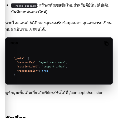
: สร้างรหัสเซสชันใหม่สำหรับคีย์นั้น (คีย์เดิม
--reset-session
บันทึกบทสนทนาใหม่)
หากไคลเอนต์ ACP ของคุณรองรับข้อมูลเมตา คุณสามารถเขียน
ทับค่าเป็นรายเซสชันได้:
JSON
Copy c
{
"_meta"
:
{
"sessionKey"
:
"agent:main:main"
,
"sessionLabel"
:
"support inbox"
,
"resetSession"
:
true
}
}
ดูข้อมูลเพิ่มเติมเกี่ยวกับคีย์เซสชันได้ที่
/concepts/session