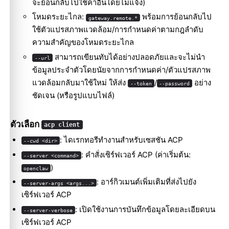
จะย้อนกลับไปใช้ค่าอื่นโดยไม่แจ้ง)
โหมดระยะไกล:
พร้อมการย้อนกลับไป
gateway.remote.*
ใช้ตัวแปรสภาพแวดล้อม/การกำหนดค่าตามกฎลำดับ
ความสำคัญของโหมดระยะไกล
สามารถเขียนทับได้อย่างปลอดภัยและจะไม่นำ
--url
ข้อมูลประจำตัวโดยนัยจากการกำหนดค่า/ตัวแปรสภาพ
แวดล้อมกลับมาใช้ใหม่ ให้ส่ง
/
อย่าง
--token
--password
ชัดเจน (หรือรูปแบบไฟล์)
ตัวเลือก
acp client
: ไดเรกทอรีทำงานสำหรับเซสชัน ACP
--cwd <dir>
: คำสั่งเซิร์ฟเวอร์ ACP (ค่าเริ่มต้น:
--server <command>
)
openclaw
: อาร์กิวเมนต์เพิ่มเติมที่ส่งไปยัง
--server-args <args...>
เซิร์ฟเวอร์ ACP
: เปิดใช้งานการบันทึกข้อมูลโดยละเอียดบน
--server-verbose
เซิร์ฟเวอร์ ACP