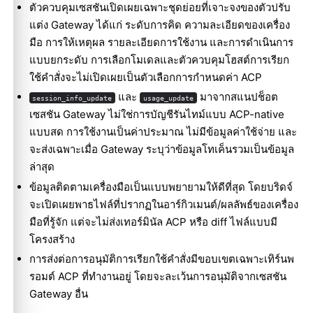
ตัวควบคุมเซสชันเปิดเผยเฉพาะชุดย่อยที่เจาะจงของตัวปรับ
แต่ง Gateway ได้แก่ ระดับการคิด ความละเอียดของเครื่อง
มือ การให้เหตุผล รายละเอียดการใช้งาน และการดำเนินการ
แบบยกระดับ การเลือกโมเดลและตัวควบคุมโฮสต์การเรียก
ใช้คำสั่งจะไม่เปิดเผยเป็นตัวเลือกการกำหนดค่า ACP
และ
มาจากสแนปช็อต
session_info_update
usage_update
เซสชัน Gateway ไม่ใช่การบัญชีรันไทม์แบบ ACP-native
แบบสด การใช้งานเป็นค่าประมาณ ไม่มีข้อมูลค่าใช้จ่าย และ
จะส่งเฉพาะเมื่อ Gateway ระบุว่าข้อมูลโทเค็นรวมเป็นข้อมูล
ล่าสุด
ข้อมูลติดตามเครื่องมือเป็นแบบพยายามให้ดีที่สุด โดยบริดจ์
จะเปิดเผยพาธไฟล์ที่ปรากฏในอาร์กิวเมนต์/ผลลัพธ์ของเครื่อง
มือที่รู้จัก แต่จะไม่ส่งเทอร์มินัล ACP หรือ diff ไฟล์แบบมี
โครงสร้าง
การส่งต่อการอนุมัติการเรียกใช้คำสั่งมีขอบเขตเฉพาะเทิร์นพ
รอมต์ ACP ที่ทำงานอยู่ โดยจะละเว้นการอนุมัติจากเซสชัน
Gateway อื่น