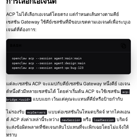
การเลือกเอเจนต์
ACP ไม่ได้เลือกเอเจนต์โดยตรง แต่กำหนดเส้นทางตามคีย์
เซสชัน Gateway ใช้คีย์เซสชันที่มีขอบเขตตามเอเจนต์เพื่อระบุเอ
เจนต์ที่ต้องการ:
BASH
Copy c
openclaw acp --session agent:main:main
openclaw acp --session agent:design:main
openclaw acp --session agent:qa:bug-123
แต่ละเซสชัน ACP จะแมปกับคีย์เซสชัน Gateway หนึ่งคีย์ เอเจน
ต์หนึ่งตัวมีหลายเซสชันได้ โดยค่าเริ่มต้น ACP จะใช้เซสชัน
acp-
แบบแยก เว้นแต่คุณจะแทนที่คีย์หรือป้ายกำกับ
bridge:<uuid>
ไม่รองรับ
แบบต่อเซสชันในโหมดบริดจ์ หากไคลเอน
mcpServers
ต์ ACP ส่งค่าเหล่านี้ระหว่าง
หรือ
บริดจ์
newSession
loadSession
จะส่งข้อผิดพลาดที่ชัดเจนกลับไปแทนที่จะเพิกเฉยโดยไม่แจ้งให้
ทราบ