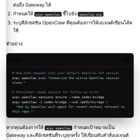
ต่อถึง Gateway ได้
กำหนดให้
ชี้ไปยัง
acpx openclaw
openclaw acp
ระบุคีย์เซสชัน OpenClaw ที่คุณต้องการให้เอเจนต์เขียนโค้ด
ใช้
ตัวอย่าง:
BASH
Copy c
# One-shot request into your default OpenClaw ACP session
acpx openclaw 
exec
"Summarize the active OpenClaw session 
state."
# Persistent named session for follow-up turns
acpx openclaw sessions ensure --name codex-bridge
acpx openclaw -s codex-bridge --cwd /path/to/repo \
"Ask my OpenClaw work agent for recent context relevant to 
this repo."
หากคุณต้องการให้
กำหนดเป้าหมายเป็น
acpx openclaw
Gateway และคีย์เซสชันที่ระบุทุกครั้ง ให้เขียนทับคำสั่งเอเจนต์