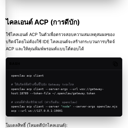
ไคลเอนต์ ACP (การดีบัก)
ใช้ไคลเอนต์ ACP ในตัวเพื่อตรวจสอบความสมเหตุสมผลของ
บริดจ์โดยไม่ต้องใช้ IDE ไคลเอนต์จะสร้างกระบวนการบริดจ์
ACP และให้คุณพิมพ์พรอมต์แบบโต้ตอบได้
BASH
Copy c
openclaw acp client
# ให้บริดจ์ที่สร้างขึ้นชี้ไปยัง Gateway ระยะไกล
openclaw acp client --server-args --url wss://gateway-
host:18789 --token-file ~/.openclaw/gateway.token
# แทนที่คำสั่งเซิร์ฟเวอร์ (ค่าเริ่มต้น: openclaw)
openclaw acp client --server 
"node"
 --server-args openclaw.mjs 
acp --url ws://127.0.0.1:19001
โมเดลสิทธิ์ (โหมดดีบักไคลเอนต์):