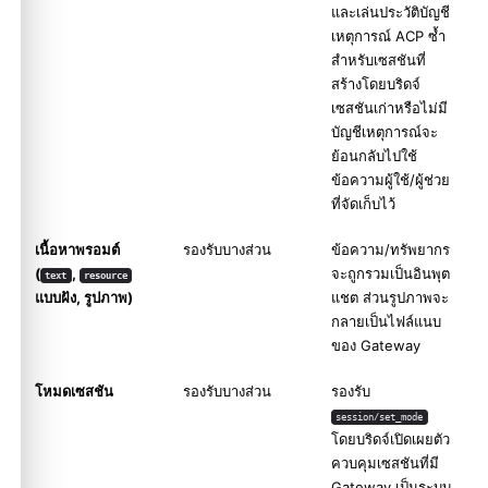
และเล่นประวัติบัญชี
เหตุการณ์ ACP ซ้ำ
สำหรับเซสชันที่
สร้างโดยบริดจ์
เซสชันเก่าหรือไม่มี
บัญชีเหตุการณ์จะ
ย้อนกลับไปใช้
ข้อความผู้ใช้/ผู้ช่วย
ที่จัดเก็บไว้
เนื้อหาพรอมต์
รองรับบางส่วน
ข้อความ/ทรัพยากร
(
,
จะถูกรวมเป็นอินพุต
text
resource
แบบฝัง, รูปภาพ)
แชต ส่วนรูปภาพจะ
กลายเป็นไฟล์แนบ
ของ Gateway
โหมดเซสชัน
รองรับบางส่วน
รองรับ
session/set_mode
โดยบริดจ์เปิดเผยตัว
ควบคุมเซสชันที่มี
Gateway เป็นระบบ