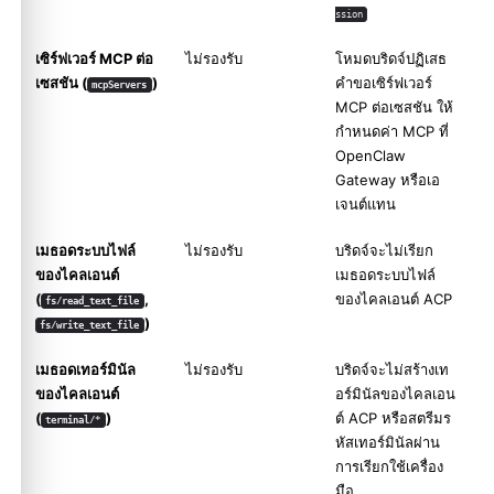
ssion
เซิร์ฟเวอร์ MCP ต่อ
ไม่รองรับ
โหมดบริดจ์ปฏิเสธ
เซสชัน (
)
คำขอเซิร์ฟเวอร์
mcpServers
MCP ต่อเซสชัน ให้
กำหนดค่า MCP ที่
OpenClaw
Gateway หรือเอ
เจนต์แทน
เมธอดระบบไฟล์
ไม่รองรับ
บริดจ์จะไม่เรียก
ของไคลเอนต์
เมธอดระบบไฟล์
(
,
ของไคลเอนต์ ACP
fs/read_text_file
)
fs/write_text_file
เมธอดเทอร์มินัล
ไม่รองรับ
บริดจ์จะไม่สร้างเท
ของไคลเอนต์
อร์มินัลของไคลเอน
(
)
ต์ ACP หรือสตรีมร
terminal/*
หัสเทอร์มินัลผ่าน
การเรียกใช้เครื่อง
มือ