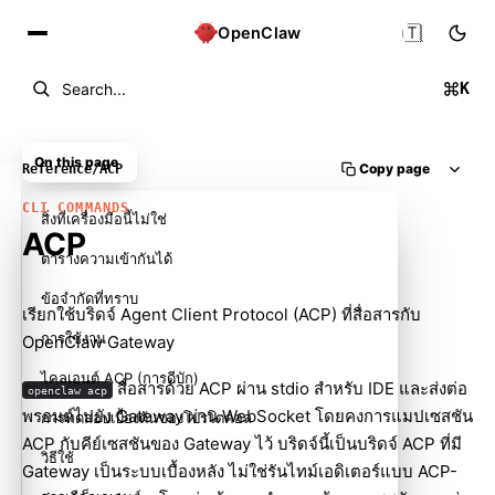
🇹🇭
OpenClaw
K
Search...
On this page
Copy page
Reference
/
ACP
CLI COMMANDS
สิ่งที่เครื่องมือนี้ไม่ใช่
ACP
ตารางความเข้ากันได้
ข้อจำกัดที่ทราบ
เรียกใช้บริดจ์
Agent Client Protocol (ACP)
ที่สื่อสารกับ
การใช้งาน
OpenClaw Gateway
ไคลเอนต์ ACP (การดีบัก)
สื่อสารด้วย ACP ผ่าน stdio สำหรับ IDE และส่งต่อ
openclaw acp
พรอมต์ไปยัง Gateway ผ่าน WebSocket โดยคงการแมปเซสชัน
การทดสอบเบื้องต้นของโปรโตคอล
ACP กับคีย์เซสชันของ Gateway ไว้ บริดจ์นี้เป็นบริดจ์ ACP ที่มี
วิธีใช้
Gateway เป็นระบบเบื้องหลัง ไม่ใช่รันไทม์เอดิเตอร์แบบ ACP-