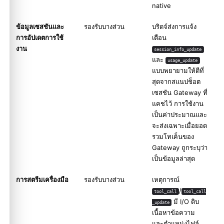
native
ข้อมูลเซสชันและ
รองรับบางส่วน
บริดจ์ส่งการแจ้ง
การอัปเดตการใช้
เตือน
งาน
session_info_update
และ
usage_update
แบบพยายามให้ดีที่
สุดจากสแนปช็อต
เซสชัน Gateway ที่
แคชไว้ การใช้งาน
เป็นค่าประมาณและ
จะส่งเฉพาะเมื่อยอด
รวมโทเค็นของ
Gateway ถูกระบุว่า
เป็นข้อมูลล่าสุด
การสตรีมเครื่องมือ
รองรับบางส่วน
เหตุการณ์
/
tool_call
tool_call
มี I/O ดิบ
_update
เนื้อหาข้อความ
และตำแหน่งไฟล์