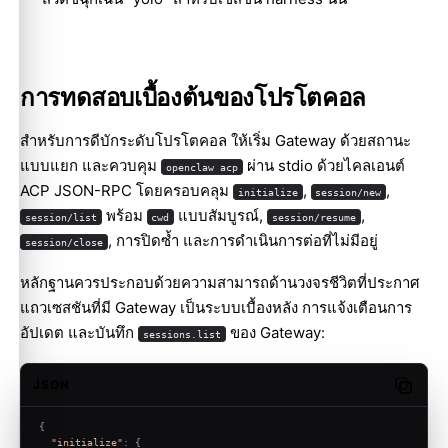
การทดสอบเบื้องต้นของโปรโตคอล
สำหรับการดีบักระดับโปรโตคอล ให้เริ่ม Gateway ด้วยสถานะ
แบบแยก และควบคุม
ผ่าน stdio ด้วยไคลเอนต์
openclaw acp
ACP JSON-RPC โดยครอบคลุม
,
,
initialize
session/new
พร้อม
แบบสัมบูรณ์,
,
session/list
cwd
session/resume
, การปิดซ้ำ และการดำเนินการต่อที่ไม่มีอยู่
session/close
หลักฐานควรประกอบด้วยความสามารถด้านวงจรชีวิตที่ประกาศ
แถวเซสชันที่มี Gateway เป็นระบบเบื้องหลัง การแจ้งเตือนการ
อัปเดต และบันทึก
ของ Gateway:
sessions.list
JSON
Copy c
{
"initialize"
:
{