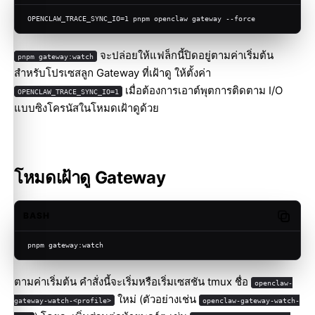
OPENCLAW_TRACE_SYNC_IO=1 pnpm openclaw gateway --force
จะปล่อยให้แฟล็กนี้ปิดอยู่ตามค่าเริ่มต้น
pnpm gateway:watch
สำหรับโปรเซสลูก Gateway ที่เฝ้าดู ให้ตั้งค่า
เมื่อต้องการเอาต์พุตการติดตาม I/O
OPENCLAW_TRACE_SYNC_IO=1
แบบซิงโครนัสในโหมดเฝ้าดูด้วย
โหมดเฝ้าดู Gateway
BASH
Copy c
pnpm gateway:watch
ตามค่าเริ่มต้น คำสั่งนี้จะเริ่มหรือเริ่มเซสชัน tmux ชื่อ
openclaw-
ใหม่ (ตัวอย่างเช่น
gateway-watch-<profile>
openclaw-gateway-watch-