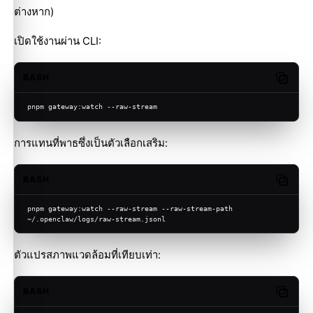
ต่างหาก)
เปิดใช้งานผ่าน CLI:
BASH
Copy c
pnpm gateway:watch --raw-stream
การแทนที่พาธซึ่งเป็นตัวเลือกเสริม:
BASH
Copy c
pnpm gateway:watch --raw-stream --raw-stream-path 
~/.openclaw/logs/raw-stream.jsonl
ตัวแปรสภาพแวดล้อมที่เทียบเท่า:
BASH
Copy c