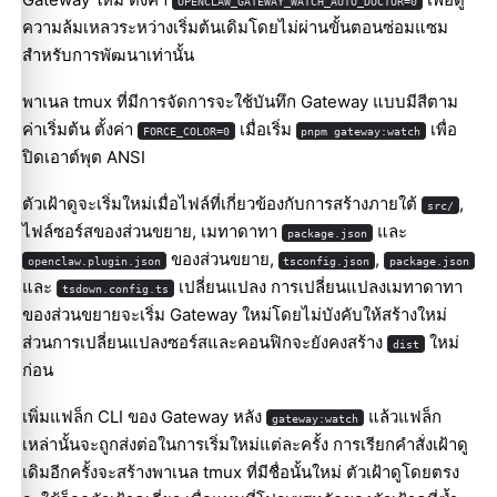
OPENCLAW_GATEWAY_WATCH_AUTO_DOCTOR=0
ความล้มเหลวระหว่างเริ่มต้นเดิมโดยไม่ผ่านขั้นตอนซ่อมแซม
สำหรับการพัฒนาเท่านั้น
พาเนล tmux ที่มีการจัดการจะใช้บันทึก Gateway แบบมีสีตาม
ค่าเริ่มต้น ตั้งค่า
เมื่อเริ่ม
เพื่อ
FORCE_COLOR=0
pnpm gateway:watch
ปิดเอาต์พุต ANSI
ตัวเฝ้าดูจะเริ่มใหม่เมื่อไฟล์ที่เกี่ยวข้องกับการสร้างภายใต้
,
src/
ไฟล์ซอร์สของส่วนขยาย, เมทาดาทา
และ
package.json
ของส่วนขยาย,
,
openclaw.plugin.json
tsconfig.json
package.json
และ
เปลี่ยนแปลง การเปลี่ยนแปลงเมทาดาทา
tsdown.config.ts
ของส่วนขยายจะเริ่ม Gateway ใหม่โดยไม่บังคับให้สร้างใหม่
ส่วนการเปลี่ยนแปลงซอร์สและคอนฟิกจะยังคงสร้าง
ใหม่
dist
ก่อน
เพิ่มแฟล็ก CLI ของ Gateway หลัง
แล้วแฟล็ก
gateway:watch
เหล่านั้นจะถูกส่งต่อในการเริ่มใหม่แต่ละครั้ง การเรียกคำสั่งเฝ้าดู
เดิมอีกครั้งจะสร้างพาเนล tmux ที่มีชื่อนั้นใหม่ ตัวเฝ้าดูโดยตรง