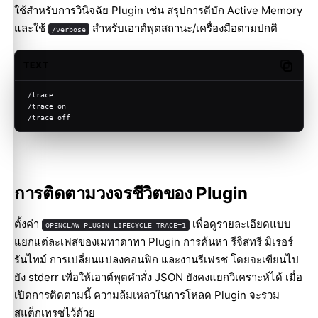
ใช้สำหรับการวินิจฉัย Plugin เช่น สรุปการดีบัก Active Memory
และใช้
สำหรับเอาต์พุตสถานะ/เครื่องมือตามปกติ
/verbose
TEXT
Copy c
/trace
/trace on
/trace off
การติดตามวงจรชีวิตของ Plugin
ตั้งค่า
เพื่อดูรายละเอียดแบบ
OPENCLAW_PLUGIN_LIFECYCLE_TRACE=1
แยกแต่ละเฟสของเมทาดาทา Plugin การค้นหา รีจิสทรี มิเรอร์
รันไทม์ การเปลี่ยนแปลงคอนฟิก และงานรีเฟรช โดยจะเขียนไป
ยัง stderr เพื่อให้เอาต์พุตคำสั่ง JSON ยังคงแยกวิเคราะห์ได้ เมื่อ
เปิดการติดตามนี้ ความล้มเหลวในการโหลด Plugin จะรวม
สแต็กเทรซไว้ด้วย