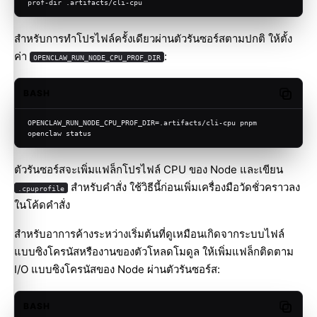
prof-dir .artifacts/cli-cpu
สำหรับการทำโปรไฟล์ครั้งเดียวผ่านตัวรันซอร์สตามปกติ ให้ตั้ง
ค่า
:
OPENCLAW_RUN_NODE_CPU_PROF_DIR
BASH
Copy c
OPENCLAW_RUN_NODE_CPU_PROF_DIR=.artifacts/cli-cpu pnpm 
openclaw status
ตัวรันซอร์สจะเพิ่มแฟล็กโปรไฟล์ CPU ของ Node และเขียน
สำหรับคำสั่ง ใช้วิธีนี้ก่อนเพิ่มเครื่องมือวัดชั่วคราวลง
.cpuprofile
ในโค้ดคำสั่ง
สำหรับอาการค้างระหว่างเริ่มต้นที่ดูเหมือนเกิดจากระบบไฟล์
แบบซิงโครนัสหรืองานของตัวโหลดโมดูล ให้เพิ่มแฟล็กติดตาม
I/O แบบซิงโครนัสของ Node ผ่านตัวรันซอร์ส:
BASH
Copy c