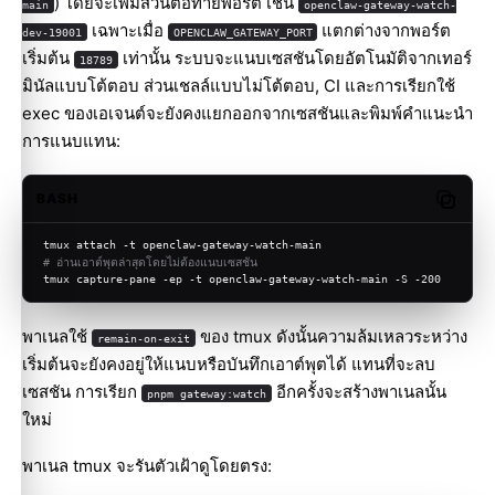
) โดยจะเพิ่มส่วนต่อท้ายพอร์ต เช่น
main
openclaw-gateway-watch-
เฉพาะเมื่อ
แตกต่างจากพอร์ต
dev-19001
OPENCLAW_GATEWAY_PORT
เริ่มต้น
เท่านั้น ระบบจะแนบเซสชันโดยอัตโนมัติจากเทอร์
18789
มินัลแบบโต้ตอบ ส่วนเชลล์แบบไม่โต้ตอบ, CI และการเรียกใช้
exec ของเอเจนต์จะยังคงแยกออกจากเซสชันและพิมพ์คำแนะนำ
การแนบแทน:
BASH
Copy c
tmux attach -t openclaw-gateway-watch-main
# อ่านเอาต์พุตล่าสุดโดยไม่ต้องแนบเซสชัน
tmux capture-pane -ep -t openclaw-gateway-watch-main -S -200
พาเนลใช้
ของ tmux ดังนั้นความล้มเหลวระหว่าง
remain-on-exit
เริ่มต้นจะยังคงอยู่ให้แนบหรือบันทึกเอาต์พุตได้ แทนที่จะลบ
เซสชัน การเรียก
อีกครั้งจะสร้างพาเนลนั้น
pnpm gateway:watch
ใหม่
พาเนล tmux จะรันตัวเฝ้าดูโดยตรง: