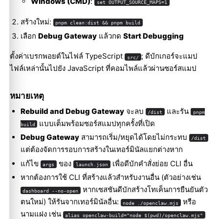
Windows (CMD)
:
set OUTPUT_SOURCE_MAPS=1
สร้างใหม่:
pnpm clean:dist && pnpm build
เลือก
Debug Gateway
แล้วกด
Start Debugging
ตั้งค่าเบรกพอยต์ในไฟล์ TypeScript
; ดีบักเกอร์จะแมป
src/
ไฟล์เหล่านั้นไปยัง JavaScript ที่คอมไพล์แล้วผ่านซอร์สแมป
หมายเหตุ
Rebuild and Debug Gateway
จะลบ
และรัน
/dist
pnpm
แบบเต็มพร้อมซอร์สแมปทุกครั้งที่เปิด
build
Debug Gateway
สามารถเริ่ม/หยุดได้โดยไม่กระทบ
/dist
แต่ต้องจัดการรอบการสร้างในเทอร์มินัลแยกต่างหาก
แก้ไข
ของ
เพื่อดีบักคำสั่งย่อย CLI อื่น
args
launch.json
หากต้องการใช้ CLI ที่สร้างแล้วสำหรับงานอื่น (ตัวอย่างเช่น
หากเซสชันดีบักสร้างโทเค็นการยืนยันตัว
dashboard --no-open
ตนใหม่) ให้รันจากเทอร์มินัลอื่น:
หรือ
node ./openclaw.mjs
นามแฝง เช่น
alias openclaw-build="node $(pwd)/openclaw.mjs"