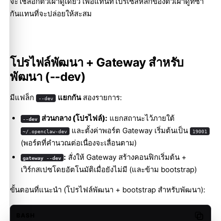
จะใช้ล็อกตัวเฝ้าดูเดี่ยว เพื่อแทนที่โปรเซสหลักของตัวเฝ้าดูที่ซ้ำ
กันแทนที่จะปล่อยให้สะสม
โปรไฟล์พัฒนา + Gateway สำหรับ
พัฒนา (--dev)
มีแฟล็ก
แยกกัน
สองรายการ:
--dev
ส่วนกลาง (โปรไฟล์):
แยกสถานะไว้ภายใต้
--dev
และตั้งค่าพอร์ต Gateway เริ่มต้นเป็น
~/.openclaw-dev
19001
(พอร์ตที่คำนวณต่อเนื่องจะเลื่อนตาม)
:
สั่งให้ Gateway สร้างคอนฟิกเริ่มต้น +
gateway --dev
เวิร์กสเปซโดยอัตโนมัติเมื่อยังไม่มี (และข้าม bootstrap)
ขั้นตอนที่แนะนำ (โปรไฟล์พัฒนา + bootstrap สำหรับพัฒนา):
BASH
Copy c