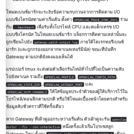
โหมดเบนช์มาร์กจะระงับข้อความรบกวนจากการติดตาม I/O
แบบซิงโครนัสตามค่าเริ่มต้น ตั้งค่า
ร่วม
OPENCLAW_TRACE_SYNC_IO=1
กับ
เพื่อรับทั้งโปรไฟล์ CPU และสแต็กเทรซ I/O
--benchmark
แบบซิงโครนัส ในโหมดเบนช์มาร์ก บล็อกการติดตามเหล่านั้นจะ
ถูกเขียนไปยัง
ภายใต้ไดเรกทอรีเบนช์
gateway-watch-output.log
มาร์ก (และถูกกรองออกจากพาเนลเทอร์มินัล) ขณะที่บันทึก
Gateway ตามปกติยังคงมองเห็นได้
แรปเปอร์ tmux จะส่งต่อตัวเลือกรันไทม์ทั่วไปที่ไม่เป็นความลับ
ไปยังพาเนล รวมถึง
,
,
OPENCLAW_PROFILE
OPENCLAW_CONFIG_PATH
,
และ
OPENCLAW_STATE_DIR
OPENCLAW_GATEWAY_PORT
ให้ใส่ข้อมูลประจำตัวของผู้ให้บริการไว้ใน
OPENCLAW_SKIP_CHANNELS
โปรไฟล์/คอนฟิกตามปกติ หรือใช้โหมดเบื้องหน้าโดยตรงสำหรับ
ข้อมูลลับชั่วคราวที่ใช้ครั้งเดียว
หาก Gateway ที่เฝ้าดูออกระหว่างเริ่มต้น ตัวเฝ้าดูจะรัน
openclaw
หนึ่งครั้งแล้วเริ่มโปรเซสลูก
doctor --fix --non-interactive
Gateway ใหม่ ตั้งค่า
เพื่อดู