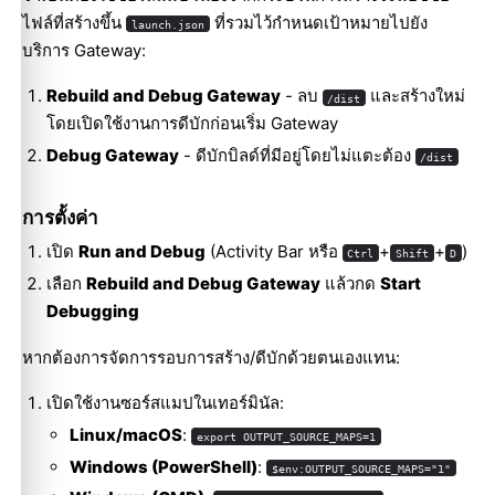
ไฟล์ที่สร้างขึ้น
ที่รวมไว้กำหนดเป้าหมายไปยัง
launch.json
บริการ Gateway:
Rebuild and Debug Gateway
- ลบ
และสร้างใหม่
/dist
โดยเปิดใช้งานการดีบักก่อนเริ่ม Gateway
Debug Gateway
- ดีบักบิลด์ที่มีอยู่โดยไม่แตะต้อง
/dist
การตั้งค่า
เปิด
Run and Debug
(Activity Bar หรือ
+
+
)
Ctrl
Shift
D
เลือก
Rebuild and Debug Gateway
แล้วกด
Start
Debugging
หากต้องการจัดการรอบการสร้าง/ดีบักด้วยตนเองแทน:
เปิดใช้งานซอร์สแมปในเทอร์มินัล:
Linux/macOS
:
export OUTPUT_SOURCE_MAPS=1
Windows (PowerShell)
:
$env:OUTPUT_SOURCE_MAPS="1"