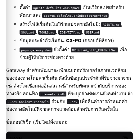
ตั้งค่า
เป็นเวิร์กสเปซสำหรับ
agents.defaults.workspace
พัฒนาและ
agents.defaults.skipBootstrap=true
สร้างไฟล์เริ่มต้นในเวิร์กสเปซหากยังไม่มี:
,
AGENTS.md
,
,
,
SOUL.md
TOOLS.md
IDENTITY.md
USER.md
ข้อมูลประจำตัวเริ่มต้น:
C3-PO
(ดรอยด์พิธีการ)
ยังตั้งค่า
เพื่อ
pnpm gateway:dev
OPENCLAW_SKIP_CHANNELS=1
ข้ามผู้ให้บริการช่องทางด้วย
Gateway สำหรับพัฒนาจะเพิกเฉยต่อทริกเกอร์สภาพแวดล้อม
ของช่องทางโดยค่าเริ่มต้น ดังนั้นข้อมูลประจำตัวที่รับช่วงมาจาก
เชลล์จะไม่เชื่อมต่ออินสแตนซ์สำหรับพัฒนาเข้ากับบริการช่อง
ทางจริง คอนฟิก
ที่ระบุอย่างชัดเจนยังคงทำงาน ส่ง
channels.<id>
ร่วมกับ
เพื่อคืนค่าการกำหนดค่า
--dev-ambient-channels
--dev
ช่องทางอัตโนมัติจากสภาพแวดล้อมสำหรับการรันครั้งนั้น
ขั้นตอนรีเซ็ต (เริ่มใหม่ทั้งหมด):
BASH