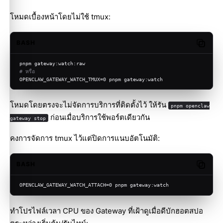
โหมดเบื้องหน้าโดยไม่ใช้ tmux:
BASH
Copy c
pnpm gateway:watch:raw
# หรือ
OPENCLAW_GATEWAY_WATCH_TMUX=0 pnpm gateway:watch
โหมดโดยตรงจะไม่จัดการบริการที่ติดตั้งไว้ ให้รัน
pnpm openclaw
ก่อนเมื่อบริการใช้พอร์ตเดียวกัน
gateway stop
คงการจัดการ tmux ไว้แต่ปิดการแนบอัตโนมัติ:
BASH
Copy c
OPENCLAW_GATEWAY_WATCH_ATTACH=0 pnpm gateway:watch
ทำโปรไฟล์เวลา CPU ของ Gateway ที่เฝ้าดูเมื่อดีบักฮอตสปอ