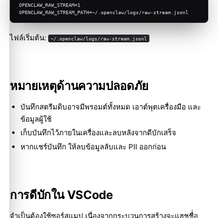
OPENCLAW_RAW_STREAM=1
OPENCLAW_RAW_STREAM_PATH=~/.openclaw/logs/raw-stream.jsonl
ไฟล์เริ่มต้น:
~/.openclaw/logs/raw-stream.jsonl
หมายเหตุด้านความปลอดภัย
บันทึกสตรีมดิบอาจมีพรอมต์ทั้งหมด เอาต์พุตเครื่องมือ และ
ข้อมูลผู้ใช้
เก็บบันทึกไว้ภายในเครื่องและลบหลังจากดีบักเสร็จ
หากแชร์บันทึก ให้ลบข้อมูลลับและ PII ออกก่อน
การดีบักใน VSCode
จำเป็นต้องใช้ซอร์สแมป เนื่องจากกระบวนการสร้างจะแฮชชื่่อ