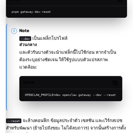
Copy c
pnpm gateway:dev:reset
Note
เป็นแฟล็กโปรไฟล์
--dev
ส่วนกลาง
และตัวรันบางตัวจะนำแฟล็กนี้ไปใช้ก่อน หากจำเป็น
ต้องระบุอย่างชัดเจน ให้ใช้รูปแบบตัวแปรสภาพ
แวดล้อม:
BASH
Copy cod
OPENCLAW_PROFILE=dev openclaw gateway --dev --reset
จะล้างคอนฟิก ข้อมูลประจำตัว เซสชัน และเวิร์กสเปซ
--reset
สำหรับพัฒนา (ย้ายไปถังขยะ ไม่ได้ลบถาวร) จากนั้นสร้างการตั้ง