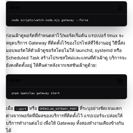
BASH
Copy c
node scripts/watch-node.mjs gateway --force
ก่อนเฝ้าดูพอร์ตที่กำหนดค่าไว้/พอร์ตเริ่มต้น แรปเปอร์ tmux จะ
หยุดบริการ Gateway ที่ติดตั้งไว้ของโปรไฟล์ที่ใช้งานอยู่ วิธีนี้ส่ง
มอบพอร์ตให้ตัวเฝ้าดูซอร์สโดยไม่ให้ launchd, systemd หรือ
Scheduled Task สร้างโปรเซสใหม่และแทนที่ตัวเฝ้าดู บริการจะ
ยังคงติดตั้งอยู่ ให้คืนค่าหลังจากเซสชันเฝ้าดูด้วย:
BASH
Copy c
pnpm openclaw gateway start
เมื่อ
หรือ
ที่ระบุอย่างชัดเจนแตก
--port
OPENCLAW_GATEWAY_PORT
ต่างจากพอร์ตที่มีผลของบริการที่ติดตั้งไว้ แรปเปอร์จะปล่อยให้
บริการทำงานต่อไป เพื่อให้ Gateway ทั้งสองทำงานเคียงข้างกัน
ได้