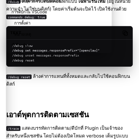
ตั้งค่าการแทนที่คอนฟิกแบบ
เฉพาะรันไทม์
(อยู่ในหน่วย
หมายเหตุด้านความปลอดภัย
/debug
ความจำ ไม่ใช่บนดิสก์) โดยค่าเริ่มต้นจะปิดไว้ เปิดใช้งานด้วย
การดีบักใน VSCode
commands.debug: true
การตั้งค่า
TEXT
หมายเหตุ
Copy c
ที่เกี่ยวข้อง
/debug show
/debug set messages.responsePrefix="[openclaw]"
/debug unset messages.responsePrefix
/debug reset
ล้างค่าการแทนที่ทั้งหมดและกลับไปใช้คอนฟิกบน
/debug reset
ดิสก์
เอาต์พุตการติดตามเซสชัน
แสดงบรรทัดการติดตาม/ดีบักที่ Plugin เป็นเจ้าของ
/trace
สำหรับหนึ่งเซสชัน โดยไม่ต้องเปิดโหมด verbose เต็มรูปแบบ