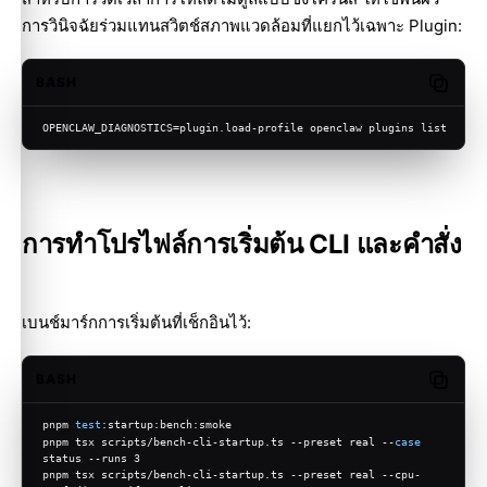
การวินิจฉัยร่วมแทนสวิตช์สภาพแวดล้อมที่แยกไว้เฉพาะ Plugin:
BASH
Copy c
OPENCLAW_DIAGNOSTICS=plugin.load-profile openclaw plugins list
การทำโปรไฟล์การเริ่มต้น CLI และคำสั่ง
เบนช์มาร์กการเริ่มต้นที่เช็กอินไว้:
BASH
Copy c
pnpm 
test
:startup:bench:smoke
pnpm tsx scripts/bench-cli-startup.ts --preset real --
case
status --runs 3
pnpm tsx scripts/bench-cli-startup.ts --preset real --cpu-