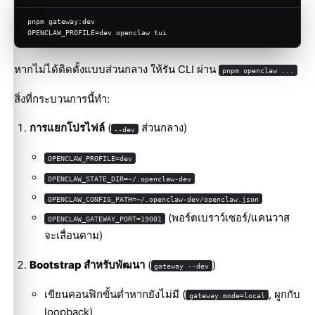
pnpm gateway:dev
OPENCLAW_PROFILE=dev openclaw tui
หากไม่ได้ติดตั้งแบบส่วนกลาง ให้รัน CLI ผ่าน
pnpm openclaw ...
สิ่งที่กระบวนการนี้ทำ:
การแยกโปรไฟล์
(
ส่วนกลาง)
--dev
OPENCLAW_PROFILE=dev
OPENCLAW_STATE_DIR=~/.openclaw-dev
OPENCLAW_CONFIG_PATH=~/.openclaw-dev/openclaw.json
(พอร์ตเบราว์เซอร์/แคนวาส
OPENCLAW_GATEWAY_PORT=19001
จะเลื่อนตาม)
Bootstrap สำหรับพัฒนา
(
)
gateway --dev
เขียนคอนฟิกขั้นต่ำหากยังไม่มี (
, ผูกกับ
gateway.mode=local
loopback)