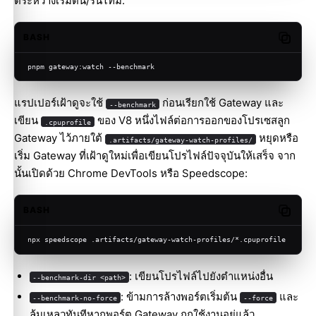
ตระหว่างเริ่มต้น/รันไทม์:
BASH
Copy c
pnpm gateway:watch --benchmark
แรปเปอร์เฝ้าดูจะใช้
ก่อนเรียกใช้ Gateway และ
--benchmark
เขียน
ของ V8 หนึ่งไฟล์ต่อการออกของโปรเซสลูก
.cpuprofile
Gateway ไว้ภายใต้
หยุดหรือ
.artifacts/gateway-watch-profiles/
เริ่ม Gateway ที่เฝ้าดูใหม่เพื่อเขียนโปรไฟล์ปัจจุบันให้เสร็จ จาก
นั้นเปิดด้วย Chrome DevTools หรือ Speedscope:
BASH
Copy c
npx speedscope .artifacts/gateway-watch-profiles/*.cpuprofile
: เขียนโปรไฟล์ไปยังตำแหน่งอื่น
--benchmark-dir <path>
: ข้ามการล้างพอร์ตเริ่มต้น
และ
--benchmark-no-force
--force
ล้มเหลวทันทีหากพอร์ต Gateway ถูกใช้งานอยู่แล้ว