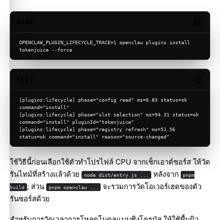
BASH
Copy c
OPENCLAW_PLUGIN_LIFECYCLE_TRACE=1 openclaw plugins install 
tokenjuice --force
TEXT
Copy c
[plugins:lifecycle] phase="config read" ms=6.83 status=ok 
command="install"
[plugins:lifecycle] phase="slot selection" ms=94.31 status=ok 
command="install" pluginId="tokenjuice"
[plugins:lifecycle] phase="registry refresh" ms=51.56 
status=ok command="install" reason="source-changed"
ใช้วิธีนี้ก่อนเลือกใช้ตัวทำโปรไฟล์ CPU จากเช็กเอาต์ซอร์ส ให้วัด
รันไทม์ที่สร้างแล้วด้วย
หลังจาก
node dist/entry.js ...
pnpm
; ส่วน
จะรวมการวัดโอเวอร์เฮดของตัว
build
pnpm openclaw ...
รันซอร์สด้วย
สำหรับการวัดเวลาการโหลดโมดูลแบบซิงโครนัส ให้ใช้พื้นผิว