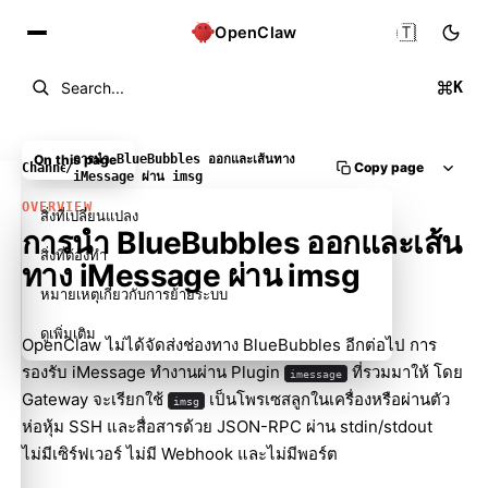
🇹🇭
OpenClaw
K
Search...
On this page
การนำ BlueBubbles ออกและเส้นทาง
Copy page
Channels
/
iMessage ผ่าน imsg
OVERVIEW
สิ่งที่เปลี่ยนแปลง
การนำ BlueBubbles ออกและเส้น
สิ่งที่ต้องทำ
ทาง iMessage ผ่าน imsg
หมายเหตุเกี่ยวกับการย้ายระบบ
ดูเพิ่มเติม
OpenClaw ไม่ได้จัดส่งช่องทาง BlueBubbles อีกต่อไป การ
รองรับ iMessage ทำงานผ่าน Plugin
ที่รวมมาให้ โดย
imessage
Gateway จะเรียกใช้
เป็นโพรเซสลูกในเครื่องหรือผ่านตัว
imsg
ห่อหุ้ม SSH และสื่อสารด้วย JSON-RPC ผ่าน stdin/stdout
ไม่มีเซิร์ฟเวอร์ ไม่มี Webhook และไม่มีพอร์ต