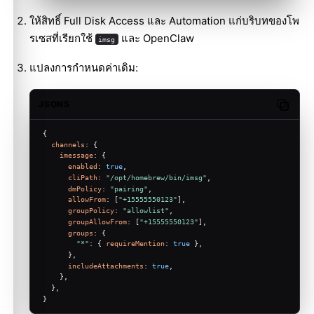
ให้สิทธิ์ Full Disk Access และ Automation แก่บริบทของโพ
รเซสที่เรียกใช้
และ OpenClaw
imsg
แปลงการกำหนดค่าเดิม:
JSON5
Copy c
{
channels
: {
imessage
: {
enabled
: 
true
,
cliPath
: 
"/opt/homebrew/bin/imsg"
,
dmPolicy
: 
"pairing"
,
allowFrom
: [
"+15555550123"
],
groupPolicy
: 
"allowlist"
,
groupAllowFrom
: [
"+15555550123"
],
groups
: {
"*"
: { 
requireMention
: 
true
 },
      },
includeAttachments
: 
true
,
    },
  },
}