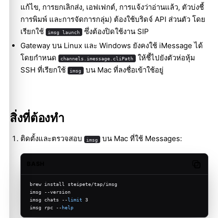
แก้ไข, การยกเลิกส่ง, เอฟเฟกต์, การแจ้งว่าอ่านแล้ว, ตัวบ่งชี้
การพิมพ์ และการจัดการกลุ่ม) ต้องใช้บริดจ์ API ส่วนตัว โดย
เรียกใช้
ซึ่งต้องปิดใช้งาน SIP
imsg launch
Gateway บน Linux และ Windows ยังคงใช้ iMessage ได้
โดยกำหนด
ให้ชี้ไปยังตัวห่อหุ้ม
channels.imessage.cliPath
SSH ที่เรียกใช้
บน Mac ที่ลงชื่อเข้าใช้อยู่
imsg
สิ่งที่ต้องทำ
ติดตั้งและตรวจสอบ
บน Mac ที่ใช้ Messages:
imsg
BASH
Copy c
brew install steipete/tap/imsg
imsg --version
imsg chats --
limit
 3
imsg rpc --
help