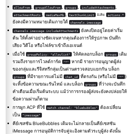
,
,
,
,
allowFrom
groupAllowFrom
groups
includeAttachments
,
,
และ
attachmentRoots
mediaMaxMb
textChunkLimit
actions.*
ยังคงมีความหมายเดิมภายใต้
channels.imessage
ยังคงปิดอยู่โดยค่าเริ่ม
channels.imessage.includeAttachments
ต้น ให้ตั้งค่าอย่างชัดเจนหากคุณต้องการให้รูปภาพ บันทึก
เสียง วิดีโอ หรือไฟล์ขาเข้าถึงเอเจนต์
เมื่อใช้
ให้คัดลอกบล็อก
เดิม
groupPolicy: "allowlist"
groups
รวมถึงรายการไวลด์การ์ด
หากมี รายการอนุญาตผู้ส่ง
"*"
ของกลุ่มและรีจิสทรีกลุ่มเป็นด่านตรวจสอบแยกกัน บล็อก
ที่มีรายการแต่ไม่มี
ที่ตรงกัน (หรือไม่มี
)
groups
chat_id
"*"
จะทิ้งข้อความขณะรันไทม์ และบล็อก
ที่ว่างจะบันทึก
groups
คำเตือนเมื่อเริ่มต้นระบบ แม้ว่าการกรองผู้ส่งจะยังคงปล่อยให้
ข้อความผ่านก็ตาม
การผูก ACP ที่ใช้
ต้องเปลี่ยน
match.channel: "bluebubbles"
เป็น
"imessage"
คีย์เซสชัน BlueBubbles เดิมจะไม่กลายเป็นคีย์เซสชัน
iMessage การอนุมัติการจับคู่จะอิงตามตัวระบุผู้ส่ง ดังนั้น