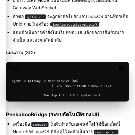
บริการโฮสต์ Node แบบไม่มีส่วนติดต่อผู้ใช้เชื่อมต่อกับ
Gateway WebSocket
คำขอ
จะถูกส่งต่อไปยังแอป macOS ผ่านซ็อกเก็ต
system.run
Unix ภายในเครื่อง (
)
ExecApprovalsSocket.swift
แอปดำเนินการคำสั่งในบริบทของ UI แจ้งขอการยืนยันหาก
จำเป็น และส่งผลลัพธ์กลับ
แผนภาพ (SCI):
TEXT
Copy c
Agent -> Gateway -> Node Service (WS)
                      |  IPC (UDS + token + HMAC + TTL)
                      v
                  Mac App (UI + TCC + system.run)
PeekabooBridge (ระบบอัตโนมัติของ UI)
เครื่องมือ
ในตัวสำหรับเอเจนต์
ไม่
ใช้ซ็อกเก็ตนี้
computer
Node ของ macOS ที่จับคู่ไว้จะดำเนินการ
computer.act