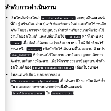
ลำดับการดำเนินงาน
เริ่มใหม่/สร้างใหม่:
จะหยุดอินสแตนซ์
scripts/restart-mac.sh
ที่มีอยู่ สร้างใหม่ผ่าน Swift จัดแพ็กเกจใหม่ และเปิดใช้งานอีก
ครั้ง โดยจะตรวจหาข้อมูลประจำตัวสำหรับลงนามที่พร้อมใช้
งานโดยอัตโนมัติ และเปลี่ยนไปใช้
หากไม่พบ ส่ง
--no-sign
เพื่อบังคับให้ลงนาม (จะล้มเหลวหากไม่มีคีย์พร้อมใช้
--sign
งาน) หรือ
เพื่อบังคับใช้เส้นทางที่ไม่ลงนาม ตัวแปร
--no-sign
ที่กำหนดไว้ในสภาพแวดล้อมจะถูกยกเลิกการ
SIGN_IDENTITY
ตั้งค่าบนเส้นทางที่ลงนาม เพื่อให้การตรวจหาข้อมูลประจำตัว
อัตโนมัติของ
เลือกใบรับรอง
scripts/codesign-mac-app.sh
อินสแตนซ์เดียว: แอปตรวจสอบ
เพื่อค้นหา ID ของบันเดิลที่ซ้ำ
NSWorkspace.runningApplications
กัน และจะออกหากพบมากกว่าหนึ่งอินสแตนซ์
(
ใน
)
isDuplicateInstance()
MenuBar.swift