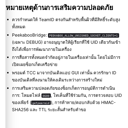
หมายเหตุด้านการเสริมความปลอดภัย
ควรกำหนดให้ TeamID ตรงกันสำหรับพื้นผิวที่มีสิทธิ์ระดับสูง
ทั้งหมด
PeekabooBridge:
PEEKABOO_ALLOW_UNSIGNED_SOCKET_CLIENTS=1
(เฉพาะ DEBUG) อาจอนุญาตให้ผู้เรียกที่ใช้ UID เดียวกันเข้า
ถึงได้เพื่อการพัฒนาภายในเครื่อง
การสื่อสารทั้งหมดจำกัดอยู่ภายในเครื่องเท่านั้น โดยไม่มีการ
เปิดเผยซ็อกเก็ตเครือข่าย
พรอมต์ TCC มาจากบันเดิลแอป GUI เท่านั้น ควรรักษา ID
ของบันเดิลที่ลงนามให้คงเดิมระหว่างการสร้างใหม่
การเสริมความปลอดภัยของซ็อกเก็ตการอนุมัติการดำเนิน
การ: โหมดไฟล์
, โทเค็นที่ใช้ร่วมกัน, การตรวจสอบ UID
0600
ของเพียร์ (
), การท้าทาย/ตอบกลับด้วย HMAC-
getpeereid
SHA256 และ TTL ระยะสั้นสำหรับคำขอ