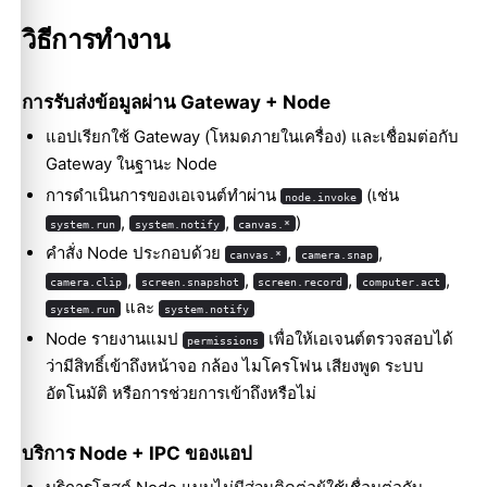
วิธีการทำงาน
การรับส่งข้อมูลผ่าน Gateway + Node
แอปเรียกใช้ Gateway (โหมดภายในเครื่อง) และเชื่อมต่อกับ
Gateway ในฐานะ Node
การดำเนินการของเอเจนต์ทำผ่าน
(เช่น
node.invoke
,
,
)
system.run
system.notify
canvas.*
คำสั่ง Node ประกอบด้วย
,
,
canvas.*
camera.snap
,
,
,
,
camera.clip
screen.snapshot
screen.record
computer.act
และ
system.run
system.notify
Node รายงานแมป
เพื่อให้เอเจนต์ตรวจสอบได้
permissions
ว่ามีสิทธิ์เข้าถึงหน้าจอ กล้อง ไมโครโฟน เสียงพูด ระบบ
อัตโนมัติ หรือการช่วยการเข้าถึงหรือไม่
บริการ Node + IPC ของแอป