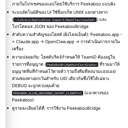
ภายในโปรเซสของแอปโดยใช้บริการ Peekaboo แบบฝัง
ระบบอัตโนมัติของ UI ใช้ซ็อกเก็ต UNIX แยกต่างหาก
(
) และ
~/Library/Application Support/OpenClaw/<socket>
โปรโตคอล JSON ของ PeekabooBridge
ลำดับความสำคัญของโฮสต์ (ฝั่งไคลเอ็นต์): Peekaboo.app -
> Claude.app -> OpenClaw.app -> การดำเนินการภายใน
เครื่อง
ความปลอดภัย: โฮสต์บริดจ์กำหนดให้ TeamID ต้องอยู่ใน
รายการที่อนุญาต (
ที่รวมมาให้
PeekabooBridgeHostCoordinator
อนุญาตทีมที่กำหนดไว้ตายตัว รวมถึงทีมที่ลงนามแอปเอง)
ส่วนช่องทางยกเว้นสำหรับ UID เดียวกันซึ่งใช้ได้เฉพาะ
DEBUG จะถูกควบคุมด้วย
(แนวทางของ
PEEKABOO_ALLOW_UNSIGNED_SOCKET_CLIENTS=1
Peekaboo)
ดูรายละเอียดได้ที่:
การใช้งาน PeekabooBridge