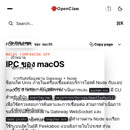
🇹🇭
OpenClaw
K
Search...
On this page
Copy page
Platforms
/
IPC ของ macOS
MACOS COMPANION APP
เป้าหมาย
IPC ของ macOS
วิธีการทำงาน
การรับส่งข้อมูลผ่าน Gateway + Node
ซ็อกเก็ต Unix ภายในเครื่องเชื่อมต่อบริการโฮสต์ Node กับแอป
บริการ Node + IPC ของแอป
macOS สำหรับการอนุมัติการดำเนินการและ
มี CLI
system.run
สำหรับดีบัก
(
)
openclaw-mac
apps/macos/Sources/OpenClawMacCLI
PeekabooBridge (ระบบอัตโนมัติของ UI)
เพื่อใช้ตรวจสอบการค้นหาและการเชื่อมต่อ ส่วนการดำเนินการ
ลำดับการดำเนินงาน
ของเอเจนต์ยังคงส่งผ่าน Gateway WebSocket และ
เส้นทาง
ที่ทำงานผ่าน Node จะเรียก
node.invoke
computer.act
หมายเหตุด้านการเสริมความปลอดภัย
ใช้ระบบอัตโนมัติ Peekaboo แบบฝังภายในโปรเซส ส่วน