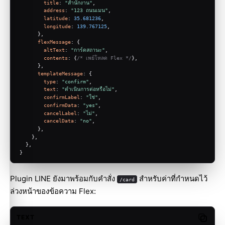
title
: 
"สำนักงาน"
,
address
: 
"123 ถนนเมน"
,
latitude
: 
35.681236
,
longitude
: 
139.767125
,
      },
flexMessage
: {
altText
: 
"การ์ดสถานะ"
,
contents
: {
/* เพย์โหลด Flex */
},
      },
templateMessage
: {
type
: 
"confirm"
,
text
: 
"ดำเนินการต่อหรือไม่"
,
confirmLabel
: 
"ใช่"
,
confirmData
: 
"yes"
,
cancelLabel
: 
"ไม่"
,
cancelData
: 
"no"
,
      },
    },
  },
}
Plugin LINE ยังมาพร้อมกับคำสั่ง
สำหรับค่าที่กำหนดไว้
/card
ล่วงหน้าของข้อความ Flex:
TEXT
Copy c