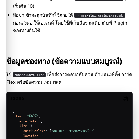
เริ่มต้น 10)
สื่อขาเข้าจะถูกบันทึกไว้ภายใต้
~/.openclaw/media/inbound/
ก่อนส่งต่อ ให้เอเจนต์ โดยใช้ที่เก็บสื่อร่วมเดียวกับที่ Plugin
ช่องทางอื่นใช้
ข้อมูลช่องทาง (ข้อความแบบสมบูรณ์)
ใช้
เพื่อส่งการตอบกลับด่วน ตำแหน่งที่ตั้ง การ์ด
channelData.line
Flex หรือข้อความ เทมเพลต
JSON5
Copy c
{
text
: 
"จัดให้"
,
channelData
: {
line
: {
quickReplies
: [
"สถานะ"
, 
"ความช่วยเหลือ"
],
location
: {