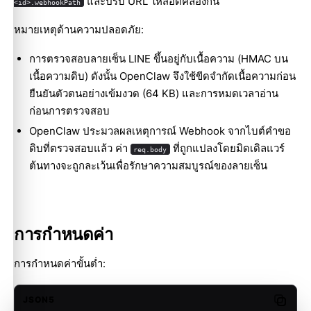
และปรับ URL ให้สอดคล้องกัน
<id>.webhookPath
หมายเหตุด้านความปลอดภัย:
การตรวจสอบลายเซ็น LINE ขึ้นอยู่กับเนื้อความ (HMAC บน
เนื้อความดิบ) ดังนั้น OpenClaw จึงใช้ขีดจำกัดเนื้อความก่อน
ยืนยันตัวตนอย่างเข้มงวด (64 KB) และการหมดเวลาอ่าน
ก่อนการตรวจสอบ
OpenClaw ประมวลผลเหตุการณ์ Webhook จากไบต์คำขอ
ดิบที่ตรวจสอบแล้ว ค่า
ที่ถูกแปลงโดยมิดเดิลแวร์
req.body
ต้นทางจะถูกละเว้นเพื่อรักษาความสมบูรณ์ของลายเซ็น
การกำหนดค่า
การกำหนดค่าขั้นต่ำ:
JSON5
Copy c