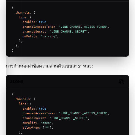
{
channels
: {
line
: {
enabled
: 
true
,
channelAccessToken
: 
"LINE_CHANNEL_ACCESS_TOKEN"
,
channelSecret
: 
"LINE_CHANNEL_SECRET"
,
dmPolicy
: 
"pairing"
,
    },
  },
}
การกำหนดค่าข้อความส่วนตัวแบบสาธารณะ:
JSON5
Copy c
{
channels
: {
line
: {
enabled
: 
true
,
channelAccessToken
: 
"LINE_CHANNEL_ACCESS_TOKEN"
,
channelSecret
: 
"LINE_CHANNEL_SECRET"
,
dmPolicy
: 
"open"
,
allowFrom
: [
"*"
],
    },