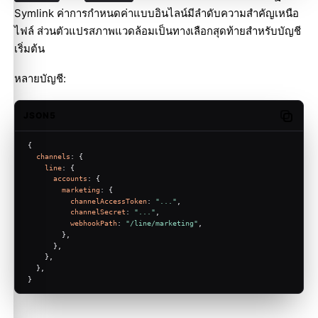
Symlink ค่าการกำหนดค่าแบบอินไลน์มีลำดับความสำคัญเหนือ
ไฟล์ ส่วนตัวแปรสภาพแวดล้อมเป็นทางเลือกสุดท้ายสำหรับบัญชี
เริ่มต้น
หลายบัญชี:
JSON5
Copy c
{
channels
: {
line
: {
accounts
: {
marketing
: {
channelAccessToken
: 
"..."
,
channelSecret
: 
"..."
,
webhookPath
: 
"/line/marketing"
,
        },
      },
    },
  },
}