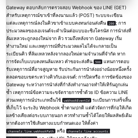
Gateway ตอบกลับการตรวจสอบ Webhook ของ LINE (GET)
สำหรับเหตุการณ์ขาเข้าที่ลงนามแล้ว (POST) ระบบจะเขียน
แต่ละเหตุการณ์ลงในคิวขาเข้าแบบคงทนก่อนส่งคืน
; การ
200
ประมวลผลของเอเจนต์จะดำเนินต่อแบบอะซิงโครนัส การนำส่งที่
ล้มเหลวจะถูกลองใหม่จาก คิว รวมถึงหลังจาก Gateway เริ่ม
ทำงานใหม่ และเหตุการณ์ที่ประมวลผลไม่ได้จะกลายเป็น
ระเบียนคิว ที่ล้มเหลวหลังจากลองใหม่ตามจำนวนที่จำกัด หาก
การจัดเก็บแบบคงทนล้มเหลว คำขอจะส่งคืน
แทนการตอบ
500
รับเหตุการณ์ที่อาจสูญหาย รับประกันการนำส่งอย่างน้อยหนึ่งครั้ง
ตลอดขอบเขตระหว่างคิวกับเอเจนต์: การปิดหรือ การขัดข้องของ
Gateway ระหว่างการนำส่งที่กำลังทำงานอาจทำให้เทิร์นถูกเล่น
ซ้ำ เหตุการณ์ข้อความจะขจัดรายการซ้ำด้วย ID ข้อความ LINE
ส่วนเหตุการณ์ประเภทอื่นใช้
ระเบียนการเสร็จสิ้น
webhookEventId
ที่เก็บไว้ จะระงับ Webhook ซ้ำตามปกติ แต่ตัวจัดการที่ก่อให้เกิด
ผลข้างเคียงต่อระบบภายนอก ควรทำงานซ้ำได้โดยให้ผลลัพธ์เดิม
หากต้องการใช้เส้นทางแบบกำหนดเอง ให้ตั้งค่า
หรือ
channels.line.webhookPath
channels.line.accounts.