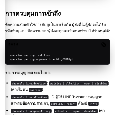
การควบคุมการเข้าถึง
ข้อความส่วนตัวใช้การจับคู่เป็นค่าเริ่มต้น ผู้ส่งที่ไม่รู้จักจะได้รับ
รหัสจับคู่และ ข้อความของผู้ส่งจะถูกละเว้นจนกว่าจะได้รับอนุมัติ:
BASH
Copy c
openclaw pairing list line
openclaw pairing approve line &lt;CODE&gt;
รายการอนุญาตและนโยบาย:
:
channels.line.dmPolicy
pairing | allowlist | open | disabled
(ค่าเริ่มต้น
)
pairing
: ID ผู้ใช้ LINE ในรายการอนุญาต
channels.line.allowFrom
สำหรับข้อความส่วนตัว;
ต้องมี
dmPolicy: "open"
["*"]
:
(ค่า
channels.line.groupPolicy
allowlist | open | disabled