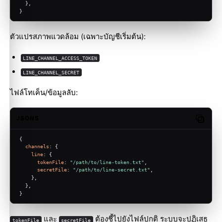
  },
}
ตัวแปรสภาพแวดล้อม (เฉพาะบัญชีเริ่มต้น):
LINE_CHANNEL_ACCESS_TOKEN
LINE_CHANNEL_SECRET
ไฟล์โทเค็น/ข้อมูลลับ:
JSON5
Copy c
{
channels
: {
line
: {
tokenFile
: 
"/path/to/line-token.txt"
,
secretFile
: 
"/path/to/line-secret.txt"
,
    },
  },
}
และ
ต้องชี้ไปยังไฟล์ปกติ ระบบจะปฏิเสธ
tokenFile
secretFile