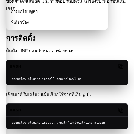
ข้อความเทมเพลต และการตอบกลับด่วน ไม่รองรับรีแอ็กชันและ
สื่อขาออก
เธรด
การแก้ไขปัญหา
ที่เกี่ยวข้อง
การติดตั้ง
ติดตั้ง LINE ก่อนกำหนดค่าช่องทาง:
BASH
Copy c
openclaw plugins install @openclaw/line
เช็กเอาต์ในเครื่อง (เมื่อเรียกใช้จากที่เก็บ git):
BASH
Copy c
openclaw plugins install ./path/to/local/line-plugin