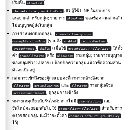
เริ่มต้น
)
allowlist
: ID ผู้ใช้ LINE ในรายการ
channels.line.groupAllowFrom
อนุญาตสำหรับกลุ่ม; รายการ
ของข้อความส่วนตัว
allowFrom
ไม่อนุญาตผู้ส่งในกลุ่ม
การกำหนดทับต่อกลุ่ม:
channels.line.groups.
(รวมถึง
,
,
<groupId>.allowFrom
enabled
requireMention
,
) เมื่อใช้
ให้ตั้ง
systemPrompt
skills
groupPolicy: "allowlist"
ค่า
หรือ
รายกลุ่ม; รายการอนุญาต
groupAllowFrom
allowFrom
ของกลุ่มที่ว่างเปล่าจะบล็อกข้อความกลุ่มแม้ว่าข้อความส่วน
ตัวจะเปิดอยู่
กลุ่มการเข้าถึงของผู้ส่งแบบคงที่สามารถอ้างอิงจาก
,
และ
รายกลุ่มด้วย
allowFrom
groupAllowFrom
allowFrom
; ดู
กลุ่มการเข้าถึง
accessGroup:<name>
หมายเหตุเกี่ยวกับรันไทม์: หากไม่มี
เลย
channels.line
รันไทม์จะถอยกลับไปใช้
สำหรับการ
groupPolicy="allowlist"
ตรวจสอบกลุ่ม (แม้ว่าจะตั้งค่า
channels.defaults.groupPolicy
ไว้)