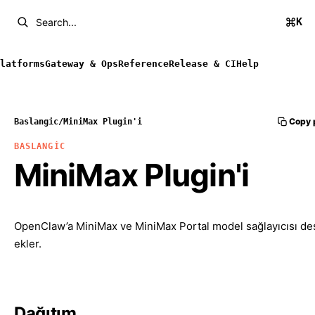
K
Search...
latforms
Gateway & Ops
Reference
Release & CI
Help
Copy 
Baslangic
/
MiniMax Plugin'i
BASLANGIC
MiniMax Plugin'i
OpenClaw’a MiniMax ve MiniMax Portal model sağlayıcısı de
ekler.
Dağıtım