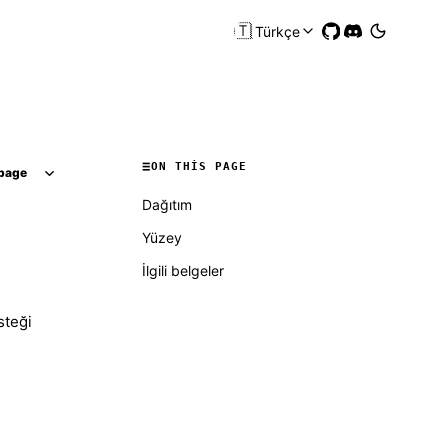
🇹🇷
Türkçe
ON THIS PAGE
page
Dağıtım
Yüzey
İlgili belgeler
steği