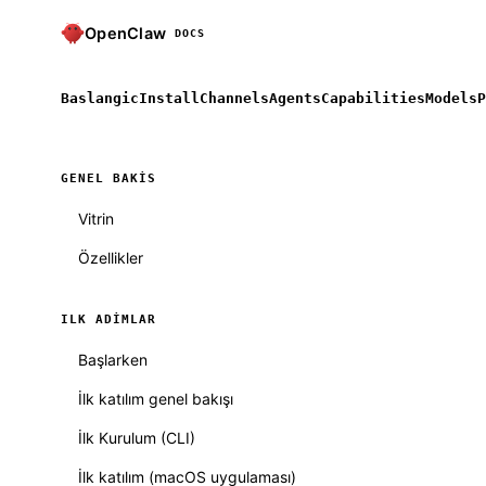
OpenClaw
DOCS
Baslangic
Install
Channels
Agents
Capabilities
Models
P
GENEL BAKIS
Vitrin
Özellikler
ILK ADIMLAR
Başlarken
İlk katılım genel bakışı
İlk Kurulum (CLI)
İlk katılım (macOS uygulaması)