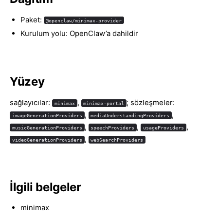
Paket:
@openclaw/minimax-provider
Kurulum yolu: OpenClaw’a dahildir
Yüzey
sağlayıcılar:
,
; sözleşmeler:
minimax
minimax-portal
,
,
imageGenerationProviders
mediaUnderstandingProviders
,
,
,
musicGenerationProviders
speechProviders
usageProviders
,
videoGenerationProviders
webSearchProviders
İlgili belgeler
minimax