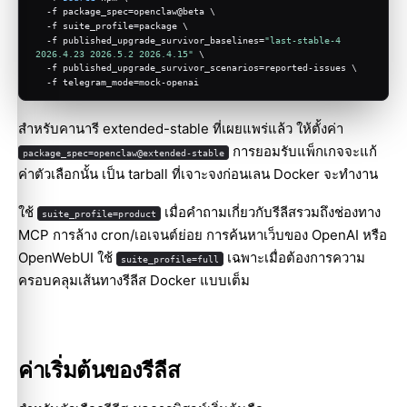
  -f package_spec=openclaw@beta \
  -f suite_profile=package \
  -f published_upgrade_survivor_baselines=
"last-stable-4 
2026.4.23 2026.5.2 2026.4.15"
 \
  -f published_upgrade_survivor_scenarios=reported-issues \
  -f telegram_mode=mock-openai
สำหรับคานารี extended-stable ที่เผยแพร่แล้ว ให้ตั้งค่า
การยอมรับแพ็กเกจจะแก้
package_spec=openclaw@extended-stable
ค่าตัวเลือกนั้น เป็น tarball ที่เจาะจงก่อนเลน Docker จะทำงาน
ใช้
เมื่อคำถามเกี่ยวกับรีลีสรวมถึงช่องทาง
suite_profile=product
MCP การล้าง cron/เอเจนต์ย่อย การค้นหาเว็บของ OpenAI หรือ
OpenWebUI ใช้
เฉพาะเมื่อต้องการความ
suite_profile=full
ครอบคลุมเส้นทางรีลีส Docker แบบเต็ม
ค่าเริ่มต้นของรีลีส