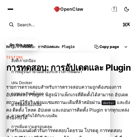
🇹🇭
OpenClaw
K
Search...
On this page
Copy page
Help
/
การทดสอบ: การอัปเดตและ Plugin
TESTING
สิ่งที่เราปกป้อง
การทดสอบ: การอัปเดตและ Plugin
การพิสูจน์ภายในเครื่องระหว่างการพัฒนา
เลน Docker
รายการตรวจสอบสำหรับการตรวจสอบความถูกต้องของการ
การยอมรับแพ็กเกจ
อัปเดตและ Plugin: พิสูจน์ว่าแพ็กเกจที่ติดตั้งได้สามารถ อัปเดต
สถานะผู้ใช้จริง ซ่อมแซมสถานะเดิมที่ล้าสมัยผ่าน
และยัง
doctor
ค่าเริ่มต้นของรีลีส
คง ติดตั้ง โหลด อัปเดต และถอนการติดตั้ง Plugin จากทุกแหล่ง
ความเข้ากันได้กับระบบเดิม
ที่รองรับได้
การเพิ่มความครอบคลุม
สำหรับแผนผังตัวรันการทดสอบโดยรวม โปรดดู
การทดสอบ