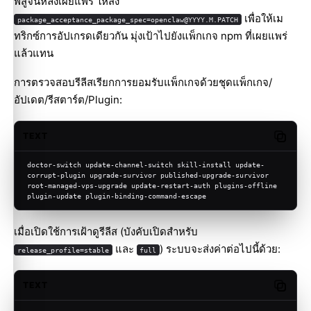
พิสูจน์หลังเผยแพร่ ให้ส่ง
เพื่อให้เม
package_acceptance_package_spec=openclaw@YYYY.M.PATCH
ทริกซ์การอัปเกรดเดียวกัน มุ่งเป้าไปยังแพ็กเกจ npm ที่เผยแพร่
แล้วแทน
การตรวจสอบรีลีสเรียกการยอมรับแพ็กเกจด้วยชุดแพ็กเกจ/
อัปเดต/รีสตาร์ต/Plugin:
TEXT
Copy c
doctor-switch update-channel-switch skill-install update-
corrupt-plugin upgrade-survivor published-upgrade-survivor 
root-managed-vps-upgrade update-restart-auth plugins-offline 
plugin-update plugin-binding-command-escape
เมื่อเปิดใช้การเฝ้าดูรีลีส (บังคับเปิดสำหรับ
และ
) ระบบจะส่งค่าต่อไปนี้ด้วย:
release_profile=stable
full
TEXT
Copy c