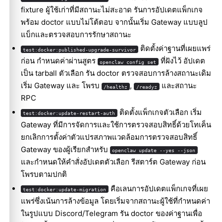
fixture ผู้ใช้เก่าที่มีสถานะไม่สะอาด รันการอัปเดตแพ็กเกจ
พร้อม doctor แบบไม่โต้ตอบ จากนั้นเริ่ม Gateway แบบลูป
แบ็กและตรวจสอบการรักษาสถานะ
ติดตั้งค่าฐานที่เผยแพร่
test:docker:published-upgrade-survivor
ก่อน กำหนดค่าผ่านสูตร
ที่ฝังไว้ อัปเดต
openclaw config set
เป็น tarball ตัวเลือก รัน doctor ตรวจสอบการล้างสถานะเดิม
เริ่ม Gateway และ โพรบ
,
และสถานะ
/healthz
/readyz
RPC
ติดตั้งแพ็กเกจตัวเลือก เริ่ม
test:docker:update-restart-auth
Gateway ที่มีการจัดการและใช้การตรวจสอบสิทธิ์ด้วยโทเค็น
ยกเลิกการตั้งค่าตัวแปรสภาพแวดล้อมการตรวจสอบสิทธิ์
Gateway ของผู้เรียกสำหรับ
openclaw update --yes --json
และกำหนดให้คำสั่งอัปเดตตัวเลือก รีสตาร์ต Gateway ก่อน
โพรบตามปกติ
คือเลนการอัปเดตแพ็กเกจที่เผย
test:docker:update-migration
แพร่ซึ่งเน้นการล้างข้อมูล โดยเริ่มจากสถานะผู้ใช้ที่กำหนดค่า
ในรูปแบบ Discord/Telegram รัน doctor ของค่าฐานเพื่อ