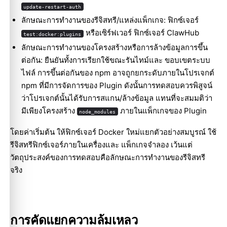
update-restart-auth
ลักษณะการทำงานของรีจิสทรี/แหล่งแพ็กเกจ: ฟิกซ์เจอร์
หรือเซิร์ฟเวอร์ ฟิกซ์เจอร์ ClawHub
test:docker:plugins
ลักษณะการทำงานของโครงสร้างหรือการล้างข้อมูลการขึ้น
ต่อกัน: ยืนยันทั้งการเรียกใช้ขณะรันไทม์และ ขอบเขตระบบ
ไฟล์ การขึ้นต่อกันของ npm อาจถูกยกระดับภายในโปรเจกต์
npm ที่มีการจัดการของ Plugin ดังนั้นการทดสอบควรพิสูจน์
ว่าโปรเจกต์นั้นได้รับการสแกน/ล้างข้อมูล แทนที่จะสมมติว่า
มีเพียงโครงสร้าง
ภายในแพ็กเกจของ Plugin
node_modules
โดยค่าเริ่มต้น ให้ฟิกซ์เจอร์ Docker ใหม่แยกตัวอย่างสมบูรณ์ ใช้
รีจิสทรีฟิกซ์เจอร์ภายในเครื่องและ แพ็กเกจจำลอง เว้นแต่
วัตถุประสงค์ของการทดสอบคือลักษณะการทำงานของรีจิสทรี
จริง
การคัดแยกความล้มเหลว