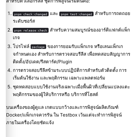
สำหรับตัวเลือกรีลีส ชุดการพิสูจน์เริ่มต้นคือ:
และ
สำหรับการถดถอย
pnpm check:changed
pnpm test:changed
ระดับซอร์ส
สำหรับความสมบูรณ์ของอาร์ติแฟกต์แพ็ก
pnpm release:check
เกจ
โปรไฟล์
ของการยอมรับแพ็กเกจ หรือเลนแพ็กเก
package
จกำหนดเอง สำหรับการตรวจสอบรีลีส เพื่อทดสอบสัญญาการ
ติดตั้ง/อัปเดต/รีสตาร์ต/Plugin
การตรวจสอบรีลีสข้ามระบบปฏิบัติการสำหรับตัวติดตั้ง การ
เริ่มต้นใช้งาน และพฤติกรรม เฉพาะแพลตฟอร์ม
ชุดทดสอบแบบใช้งานจริงเฉพาะเมื่อพื้นผิวที่เปลี่ยนแปลงแตะ
พฤติกรรมของผู้ให้บริการหรือ บริการที่โฮสต์
บนเครื่องของผู้ดูแล เกตแบบกว้างและการพิสูจน์ผลิตภัณฑ์
Docker/แพ็กเกจควรรัน ใน Testbox เว้นแต่จะทำการพิสูจน์
ภายในเครื่องโดยชัดแจ้ง