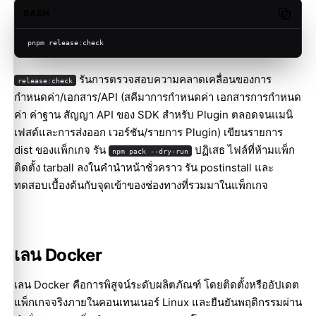
BASH
Copy c
pnpm release:check
รันการตรวจสอบความคลาดเคลื่อนของการ
release:check
กำหนดค่า/เอกสาร/API (สคีมาการกำหนดค่า เอกสารการกำหนด
ค่า ค่าฐาน สัญญา API ของ SDK สำหรับ Plugin ตลอดจนแมนิ
เฟสต์และการส่งออก เวอร์ชัน/รายการ Plugin) เขียนรายการ
dist ของแพ็กเกจ รัน
ปฏิเสธ ไฟล์ที่ห้ามแพ็ก
npm pack --dry-run
ติดตั้ง tarball ลงในคำนำหน้าชั่วคราว รัน postinstall และ
ทดสอบเบื้องต้นกับจุดเข้าของช่องทางที่รวมมาในแพ็กเกจ
เลน Docker
เลน Docker คือการพิสูจน์ระดับผลิตภัณฑ์ โดยติดตั้งหรืออัปเดต
แพ็กเกจจริงภายในคอนเทนเนอร์ Linux และยืนยันพฤติกรรมผ่าน