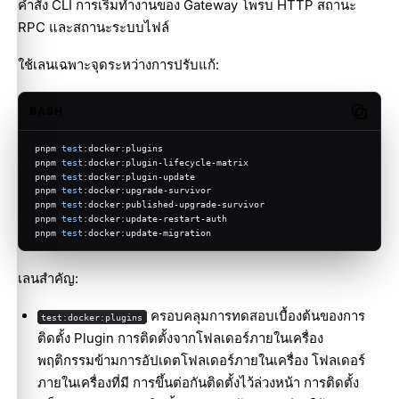
คำสั่ง CLI การเริ่มทำงานของ Gateway โพรบ HTTP สถานะ
RPC และสถานะระบบไฟล์
ใช้เลนเฉพาะจุดระหว่างการปรับแก้:
BASH
Copy c
pnpm 
test
:docker:plugins
pnpm 
test
:docker:plugin-lifecycle-matrix
pnpm 
test
:docker:plugin-update
pnpm 
test
:docker:upgrade-survivor
pnpm 
test
:docker:published-upgrade-survivor
pnpm 
test
:docker:update-restart-auth
pnpm 
test
:docker:update-migration
เลนสำคัญ:
ครอบคลุมการทดสอบเบื้องต้นของการ
test:docker:plugins
ติดตั้ง Plugin การติดตั้งจากโฟลเดอร์ภายในเครื่อง
พฤติกรรมข้ามการอัปเดตโฟลเดอร์ภายในเครื่อง โฟลเดอร์
ภายในเครื่องที่มี การขึ้นต่อกันติดตั้งไว้ล่วงหน้า การติดตั้ง