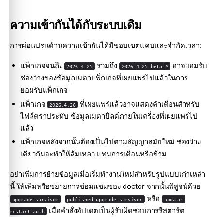
ความเข้ากันได้กับระบบเดิม
การผ่อนปรนด้านความเข้ากันได้มีขอบเขตแคบและจำกัดเวลา:
แพ็กเกจจนถึง
รวมถึง
อาจยอมรับ
2026.4.25
2026.4.25-beta.*
ช่องว่างของข้อมูลเมตาแพ็กเกจที่เผยแพร่ไปแล้วในการ
ยอมรับแพ็กเกจ
แพ็กเกจ
ที่เผยแพร่แล้วอาจแสดงคำเตือนสำหรับ
2026.4.26
ไฟล์ตราประทับ ข้อมูลเมตาบิลด์ภายในเครื่องที่เผยแพร่ไป
แล้ว
แพ็กเกจหลังจากนั้นต้องเป็นไปตามสัญญาสมัยใหม่ ช่องว่าง
เดียวกันจะทำให้ล้มเหลว แทนการเตือนหรือข้าม
อย่าเพิ่มการย้ายข้อมูลเมื่อเริ่มทำงานใหม่สำหรับรูปแบบเก่าเหล่า
นี้ ให้เพิ่มหรือขยายการซ่อมแซมของ doctor จากนั้นพิสูจน์ด้วย
,
หรือ
upgrade-survivor
published-upgrade-survivor
update-
เมื่อคำสั่งอัปเดตเป็นผู้รับผิดชอบการรีสตาร์ต
restart-auth