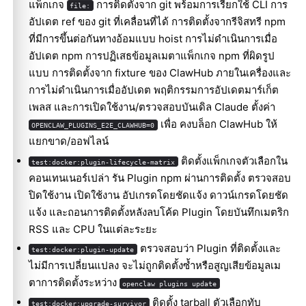
แพ็กเกจ
การติดตั้งจาก git พร้อมการเรียกใช้ CLI การ
file:
อัปเดต ref ของ git ที่เคลื่อนที่ได้ การติดตั้งจากรีจิสทรี npm
ที่มีการขึ้นต่อกันทางอ้อมแบบ hoist การไม่ดำเนินการเมื่อ
อัปเดต npm การปฏิเสธข้อมูลเมตาแพ็กเกจ npm ที่ผิดรูป
แบบ การติดตั้งจาก fixture ของ ClawHub ภายในเครื่องและ
การไม่ดำเนินการเมื่ออัปเดต พฤติกรรมการอัปเดตมาร์เก็ต
เพลส และการเปิดใช้งาน/ตรวจสอบบันเดิล Claude ตั้งค่า
เพื่อ คงบล็อก ClawHub ให้
OPENCLAW_PLUGINS_E2E_CLAWHUB=0
แยกขาด/ออฟไลน์
ติดตั้งแพ็กเกจตัวเลือกใน
test:docker:plugin-lifecycle-matrix
คอนเทนเนอร์เปล่า รัน Plugin npm ผ่านการติดตั้ง ตรวจสอบ
ปิดใช้งาน เปิดใช้งาน อัปเกรดโดยชัดแจ้ง ดาวน์เกรดโดยชัด
แจ้ง และถอนการติดตั้งหลังลบโค้ด Plugin โดยบันทึกเมตริก
RSS และ CPU ในแต่ละระยะ
ตรวจสอบว่า Plugin ที่ติดตั้งและ
test:docker:plugin-update
ไม่มีการเปลี่ยนแปลง จะไม่ถูกติดตั้งซ้ำหรือสูญเสียข้อมูลเม
ตาการติดตั้งระหว่าง
openclaw plugins update
ติดตั้ง tarball ตัวเลือกทับ
test:docker:upgrade-survivor