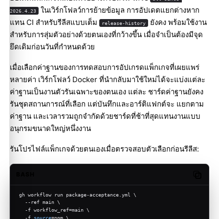
ในเวิร์กโฟลว์การย้ายข้อมูล การอัปเดตแยกต่างหาก
2026.4.23
แทน CI สำหรับรีลีสแบบเต็ม
ยังคง พร้อมใช้งาน
release-history
สำหรับการสุ่มตัวอย่างด้วยตนเองที่กว้างขึ้น เมื่อจำเป็นต้องมีจุด
ยึดเดิมก่อนวันที่กำหนดด้วย
เมื่อเลือกค่าฐานของการทดสอบการอัปเกรดแพ็กเกจที่เผยแพร่
หลายค่า เวิร์กโฟลว์ Docker ที่นำกลับมาใช้ใหม่ได้จะแบ่งแต่ละ
ค่าฐานเป็นงานตัวรันเฉพาะของตนเอง แต่ละ ชาร์ดค่าฐานยังคง
รันชุดสถานการณ์ที่เลือก แต่บันทึกและอาร์ติแฟกต์จะ แยกตาม
ค่าฐาน และเวลารวมถูกจำกัดด้วยชาร์ดที่ช้าที่สุดแทนงานแบบ
อนุกรมขนาดใหญ่หนึ่งงาน
รันโปรไฟล์แพ็กเกจด้วยตนเองเมื่อตรวจสอบตัวเลือกก่อนรีลีส:
BASH
Copy c
gh workflow run package-acceptance.yml \
  --ref main \
  -f workflow_ref=main \
  -f 
source
=npm \