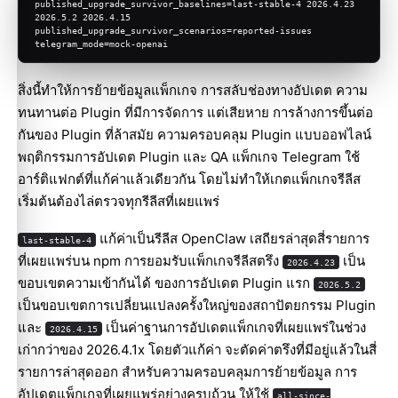
published_upgrade_survivor_baselines=last-stable-4 2026.4.23 
2026.5.2 2026.4.15
published_upgrade_survivor_scenarios=reported-issues
telegram_mode=mock-openai
สิ่งนี้ทำให้การย้ายข้อมูลแพ็กเกจ การสลับช่องทางอัปเดต ความ
ทนทานต่อ Plugin ที่มีการจัดการ แต่เสียหาย การล้างการขึ้นต่อ
กันของ Plugin ที่ล้าสมัย ความครอบคลุม Plugin แบบออฟไลน์
พฤติกรรมการอัปเดต Plugin และ QA แพ็กเกจ Telegram ใช้
อาร์ติแฟกต์ที่แก้ค่าแล้วเดียวกัน โดยไม่ทำให้เกตแพ็กเกจรีลีส
เริ่มต้นต้องไล่ตรวจทุกรีลีสที่เผยแพร่
แก้ค่าเป็นรีลีส OpenClaw เสถียรล่าสุดสี่รายการ
last-stable-4
ที่เผยแพร่บน npm การยอมรับแพ็กเกจรีลีสตรึง
เป็น
2026.4.23
ขอบเขตความเข้ากันได้ ของการอัปเดต Plugin แรก
2026.5.2
เป็นขอบเขตการเปลี่ยนแปลงครั้งใหญ่ของสถาปัตยกรรม Plugin
และ
เป็นค่าฐานการอัปเดตแพ็กเกจที่เผยแพร่ในช่วง
2026.4.15
เก่ากว่าของ 2026.4.1x โดยตัวแก้ค่า จะตัดค่าตรึงที่มีอยู่แล้วในสี่
รายการล่าสุดออก สำหรับความครอบคลุมการย้ายข้อมูล การ
อัปเดตแพ็กเกจที่เผยแพร่อย่างครบถ้วน ให้ใช้
all-since-