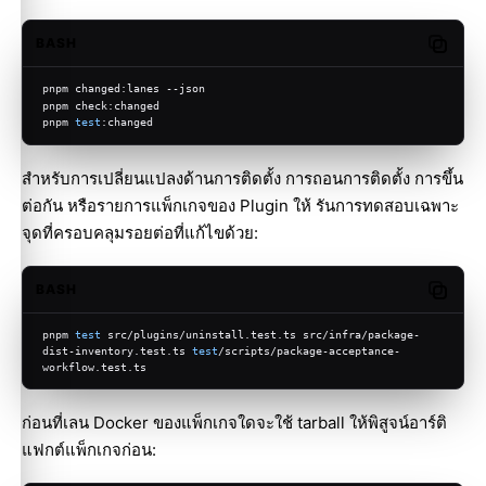
BASH
Copy c
pnpm changed:lanes --json
pnpm check:changed
pnpm 
test
:changed
สำหรับการเปลี่ยนแปลงด้านการติดตั้ง การถอนการติดตั้ง การขึ้น
ต่อกัน หรือรายการแพ็กเกจของ Plugin ให้ รันการทดสอบเฉพาะ
จุดที่ครอบคลุมรอยต่อที่แก้ไขด้วย:
BASH
Copy c
pnpm 
test
 src/plugins/uninstall.test.ts src/infra/package-
dist-inventory.test.ts 
test
/scripts/package-acceptance-
workflow.test.ts
ก่อนที่เลน Docker ของแพ็กเกจใดจะใช้ tarball ให้พิสูจน์อาร์ติ
แฟกต์แพ็กเกจก่อน: