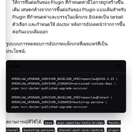
ให้การขึ้นต่อกันของ Plugin ที่กำหนดค่ามีโอกาสถูกสร้างขึ้น
เติม เศษตกค้างจากการขึ้นต่อกันของ Plugin แบบเดิมสำหรับ
Plugin ที่กำหนดค่าและบรรจุในแพ็กเกจ อัปเดตเป็น tarball
ตัวเลือก และกำหนดให้ doctor หลังการอัปเดตนำรากการขึ้น
ต่อกันแบบเดิมออก
รูปแบบการทดสอบการอัปเกรดแพ็กเกจที่เผยแพร่ที่เป็น
ประโยชน์:
BASH
Copy c
OPENCLAW_UPGRADE_SURVIVOR_BASELINE_SPEC=openclaw@2026.4.23 \
OPENCLAW_UPGRADE_SURVIVOR_SCENARIO=versioned-runtime-deps \
pnpm 
test
:docker:published-upgrade-survivor
OPENCLAW_UPGRADE_SURVIVOR_BASELINE_SPEC=openclaw@latest \
OPENCLAW_UPGRADE_SURVIVOR_SCENARIO=bootstrap-persona \
pnpm 
test
:docker:published-upgrade-survivor
สถานการณ์ที่ใช้ได้:
,
,
base
acpx-openclaw-tools-bridge
feishu-
,
,
,
channel
bootstrap-persona
channel-post-core-restore
plugin-