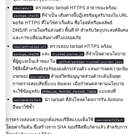
: ตรวจสอบ tarball HTTPS สาธารณะพร้อม
source=url
ที่จำเป็น เส้นทางนี้ปฏิเสธข้อมูลรับรองใน URL
package_sha256
พอร์ต HTTPS ที่ไม่ใช่ค่าเริ่มต้น ชื่อโฮสต์หรือผลลัพธ์
DNS/IP ภายในหรือส่วนตัว พื้นที่ IP สำหรับวัตถุประสงค์พิเศษ
และการเปลี่ยนเส้นทางที่ไม่ปลอดภัย
: ตรวจสอบ tarball HTTPS พร้อม
source=trusted-url
และ
ที่จำเป็นตามนโยบาย
package_sha256
trusted_source_id
ที่ผู้ดูแลเป็นเจ้าของ ใน
.github/package-trusted-sources.json
ใช้สิ่งนี้สำหรับมิเรอร์ขององค์กร/ส่วนตัว แทนการลดความเข้ม
งวดของ
ด้วยสวิตช์อนุญาตส่วนตัวระดับอินพุต
source=url
การตรวจสอบสิทธิ์แบบ Bearer เมื่อกำหนดค่าตามนโยบาย
จะใช้ข้อมูลลับ
แบบคงที่
OPENCLAW_TRUSTED_PACKAGE_TOKEN
: นำ tarball ที่อัปโหลดโดยการรัน Actions
source=artifact
อื่นมาใช้ซ้ำ
การตรวจสอบความถูกต้องของรีลีสแบบเต็มใช้
source=artifact
โดยค่าเริ่มต้น ซึ่งสร้างจาก SHA ของรีลีสที่แก้ค่าแล้ว สำหรับการ