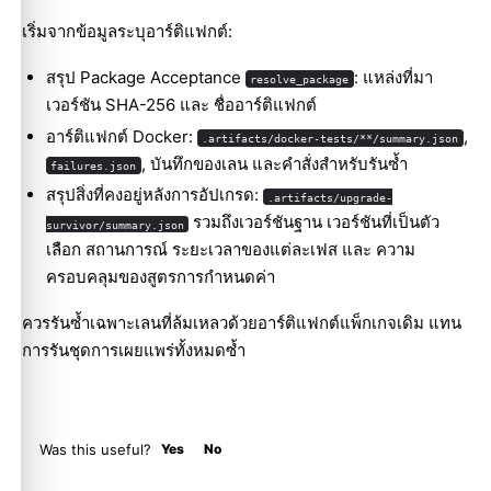
เริ่มจากข้อมูลระบุอาร์ติแฟกต์:
สรุป Package Acceptance
: แหล่งที่มา
resolve_package
เวอร์ชัน SHA-256 และ ชื่ออาร์ติแฟกต์
อาร์ติแฟกต์ Docker:
,
.artifacts/docker-tests/**/summary.json
, บันทึกของเลน และคำสั่งสำหรับรันซ้ำ
failures.json
สรุปสิ่งที่คงอยู่หลังการอัปเกรด:
.artifacts/upgrade-
รวมถึงเวอร์ชันฐาน เวอร์ชันที่เป็นตัว
survivor/summary.json
เลือก สถานการณ์ ระยะเวลาของแต่ละเฟส และ ความ
ครอบคลุมของสูตรการกำหนดค่า
ควรรันซ้ำเฉพาะเลนที่ล้มเหลวด้วยอาร์ติแฟกต์แพ็กเกจเดิม แทน
การรันชุดการเผยแพร่ทั้งหมดซ้ำ
Was this useful?
Yes
No
Molty