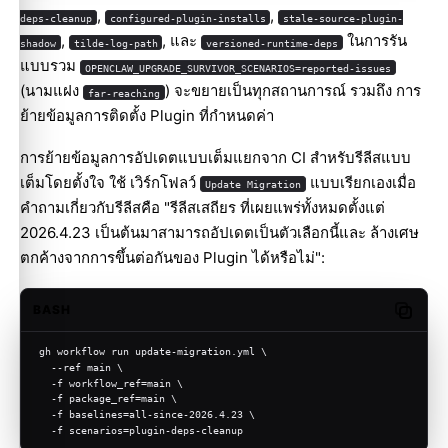
,
,
deps-cleanup
configured-plugin-installs
stale-source-plugin-
,
, และ
ในการรัน
shadow
tilde-log-path
versioned-runtime-deps
แบบรวม
OPENCLAW_UPGRADE_SURVIVOR_SCENARIOS=reported-issues
(นามแฝง
) จะขยายเป็นทุกสถานการณ์ รวมถึง การ
far-reaching
ย้ายข้อมูลการติดตั้ง Plugin ที่กำหนดค่า
การย้ายข้อมูลการอัปเดตแบบเต็มแยกจาก CI สำหรับรีลีสแบบ
เต็มโดยตั้งใจ ใช้ เวิร์กโฟลว์
แบบเรียกเองเมื่อ
Update Migration
คำถามเกี่ยวกับรีลีสคือ "รีลีสเสถียร ที่เผยแพร่ทั้งหมดตั้งแต่
2026.4.23 เป็นต้นมาสามารถอัปเดตเป็นตัวเลือกนี้และ ล้างเศษ
ตกค้างจากการขึ้นต่อกันของ Plugin ได้หรือไม่":
BASH
Copy c
gh workflow run update-migration.yml \
  --ref main \
  -f workflow_ref=main \
  -f package_ref=main \
  -f baselines=all-since-2026.4.23 \
  -f scenarios=plugin-deps-cleanup