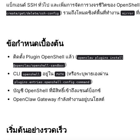
แบ็กเอนด์ SSH
ทั่วไป และเพิ่มการจัดการวงจรชีวิตของ OpenShell
) รวมถึงโหมดซิงค์พื้นที่ทำงาน
ที
create/get/delete/ssh-config
mirror
ข้อกำหนดเบื้องต้น
ติดตั้ง Plugin OpenShell แล้ว (
openclaw plugins install
)
@openclaw/openshell-sandbox
CLI
อยู่ใน
(หรือระบุพาธเองผ่าน
openshell
PATH
)
plugins.entries.openshell.config.command
บัญชี OpenShell ที่มีสิทธิ์เข้าถึงแซนด์บ็อกซ์
OpenClaw Gateway กำลังทำงานอยู่บนโฮสต์
เริ่มต้นอย่างรวดเร็ว