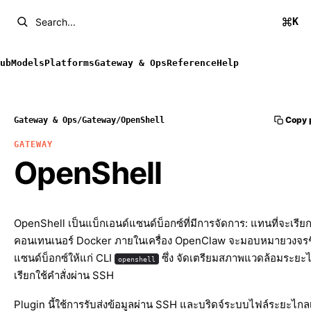
K
Search...
ub
Models
Platforms
Gateway & Ops
Reference
Help
Copy 
Gateway & Ops
/
Gateway
/
OpenShell
GATEWAY
OpenShell
OpenShell เป็นแบ็กเอนด์แซนด์บ็อกซ์ที่มีการจัดการ: แทนที่จะเรียก
คอนเทนเนอร์ Docker ภายในเครื่อง OpenClaw จะมอบหมายวงจรช
แซนด์บ็อกซ์ให้แก่ CLI
ซึ่ง จัดเตรียมสภาพแวดล้อมระย
openshell
เรียกใช้คำสั่งผ่าน SSH
Plugin นี้ใช้การรับส่งข้อมูลผ่าน SSH และบริดจ์ระบบไฟล์ระยะไกล