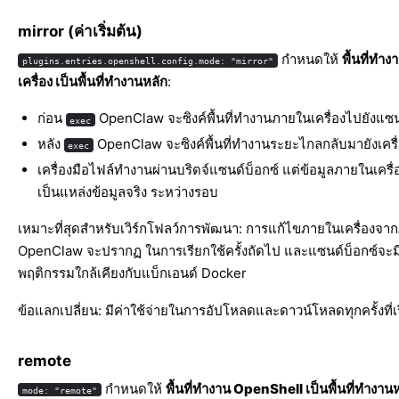
mirror (ค่าเริ่มต้น)
กำหนดให้
พื้นที่ทำ
plugins.entries.openshell.config.mode: "mirror"
เครื่อง เป็นพื้นที่ทำงานหลัก
:
ก่อน
OpenClaw จะซิงค์พื้นที่ทำงานภายในเครื่องไปยังแซน
exec
หลัง
OpenClaw จะซิงค์พื้นที่ทำงานระยะไกลกลับมายังเคร
exec
เครื่องมือไฟล์ทำงานผ่านบริดจ์แซนด์บ็อกซ์ แต่ข้อมูลภายในเครื่
เป็นแหล่งข้อมูลจริง ระหว่างรอบ
เหมาะที่สุดสำหรับเวิร์กโฟลว์การพัฒนา: การแก้ไขภายในเครื่องจ
OpenClaw จะปรากฏ ในการเรียกใช้ครั้งถัดไป และแซนด์บ็อกซ์จะม
พฤติกรรมใกล้เคียงกับแบ็กเอนด์ Docker
ข้อแลกเปลี่ยน: มีค่าใช้จ่ายในการอัปโหลดและดาวน์โหลดทุกครั้งที่เ
remote
กำหนดให้
พื้นที่ทำงาน OpenShell เป็นพื้นที่ทำงาน
mode: "remote"