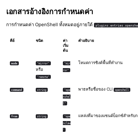
เอกสารอ้างอิงการกำหนดค่า
การกำหนดค่า OpenShell ทั้งหมดอยู่ภายใต้
plugins.entries.openshe
คีย์
ชนิด
ค่า
คำอธิบาย
เริ่ม
ต้น
โหมดการซิงค์พื้นที่ทำงาน
mode
"mirror"
"mir
หรือ
ror"
"remote"
พาธหรือชื่อของ CLI
command
string
"ope
openshell
nshel
l"
แหล่งที่มาของแซนด์บ็อกซ์สำหรับก
from
string
"ope
nclaw
"