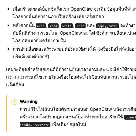
เมื่อสร้างแซนด์บ็อกซ์ครั้งแรก OpenClaw จะเติมข้อมูลพื้นที่ทำ
ไกลจากพื้นที่ทำงานภายในเครื่อง เพียงครั้งเดียว
หลังจากนั้น
,
,
,
และ
จะทำงา
exec
read
write
edit
apply_patch
กับพื้นที่ทำงานระยะไกล OpenClaw จะ
ไม่
ซิงค์การเปลี่ยนแปล
ไกล กลับมายังเครื่องภายใน
การอ่านสื่อขณะสร้างพรอมต์ยังคงใช้งานได้ (เครื่องมือไฟล์/สื่ออ
บริดจ์แซนด์บ็อกซ์)
เหมาะที่สุดสำหรับเอเจนต์ที่ทำงานเป็นเวลานานและ CI: มีค่าใช้จ่าย
กว่า และการแก้ไข ภายในเครื่องโฮสต์จะไม่เขียนทับสถานะระยะไก
แจ้งเตือน
Warning
การแก้ไขไฟล์บนโฮสต์จากภายนอก OpenClaw หลังการเติม
ครั้งแรกจะไม่ปรากฏแก่แซนด์บ็อกซ์ระยะไกล เรียกใช้
openc
เพื่อเติมข้อมูลใหม่
sandbox recreate