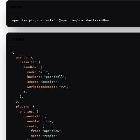
BASH
openclaw plugins install @openclaw/openshell-sandbox
JSON5
{
agents
: {
defaults
: {
sandbox
: {
mode
: 
"all"
,
backend
: 
"openshell"
,
scope
: 
"session"
,
workspaceAccess
: 
"rw"
,
      },
    },
  },
plugins
: {
entries
: {
openshell
: {
enabled
: 
true
,
config
: {
from
: 
"openclaw"
,
mode
: 
"remote"
,