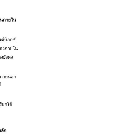
งานภายใน
ด์บ็อกซ์
ื่องภายใน
องยังคง
ากภายนอก
ี
รียกใช้
หลัก
: