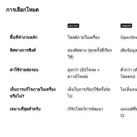
การเลือกโหมด
mirror
remote
พื้นที่ทำงานหลัก
โฮสต์ภายในเครื่อง
OpenShe
ทิศทางการซิงค์
สองทิศทาง (ทุกครั้งที่เรียก
เติมข้อมูล
ใช้)
ค่าใช้จ่ายต่อรอบ
สูงกว่า (อัปโหลด +
ต่ำกว่า 
ดาวน์โหลด)
โดยตรง)
เห็นการแก้ไขภายในเครื่อง
เห็นในการเรียกใช้ครั้งถัด
ไม่เห็นจน
หรือไม่?
ไป
เหมาะที่สุดสำหรับ
เวิร์กโฟลว์การพัฒนา
เอเจนต์ท
CI