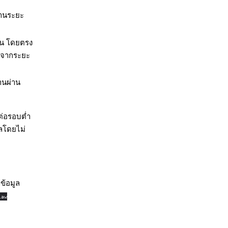
งานระยะ
น โดยตรง
งจากระยะ
่านผ่าน
ต่อรอบต่ำ
ลโดยไม่
ข้อมูล
law