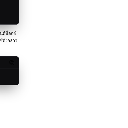
ด์บ็อกซ์
์ดังกล่าว
Copy code