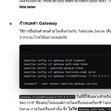
เมื่อระบบถาม "How do you want to hatch your bot?" ใ
this later
กำหนดค่า Gateway
ใช้การยืนยันตัวตนด้วยโทเค็นร่วมกับ Tailscale Serve เพื่อ
จากระยะไกลได้อย่างปลอดภัย
BASH
openclaw config 
set
 gateway.bind loopback
openclaw config 
set
 gateway.auth.mode token
openclaw doctor --generate-gateway-token
openclaw config 
set
 gateway.tailscale.mode serve
openclaw config 
set
 gateway.trustedProxies 
'["127.0.0.1"]'
systemctl --user restart openclaw-gateway.service
ในที่นี้ใช้เฉพาะสำหรั
gateway.trustedProxies=["127.0.0.1"]
จัดการ IP ที่ส่งต่อ/ไคลเอนต์ภายในเครื่องของพร็อกซี Tail
Serve ภายในเครื่องเท่านั้น ซึ่ง
ไม่ใช่
gateway.auth.mode: "t