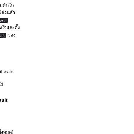
่มต้นใน
ีส่วนหัว
both
งใจและตั้ง
ของ
Url
ilscale:
CI
ault
ั้งหมด)