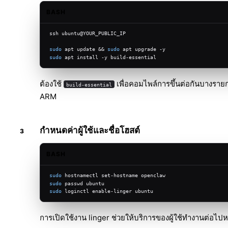
BASH
ssh ubuntu@YOUR_PUBLIC_IP
sudo
 apt update && 
sudo
 apt upgrade -y
sudo
 apt install -y build-essential
ต้องใช้
เพื่อคอมไพล์การขึ้นต่อกันบางราย
build-essential
ARM
กำหนดค่าผู้ใช้และชื่อโฮสต์
BASH
sudo
 hostnamectl set-hostname openclaw
sudo
 passwd ubuntu
sudo
 loginctl enable-linger ubuntu
การเปิดใช้งาน linger ช่วยให้บริการของผู้ใช้ทำงานต่อไป