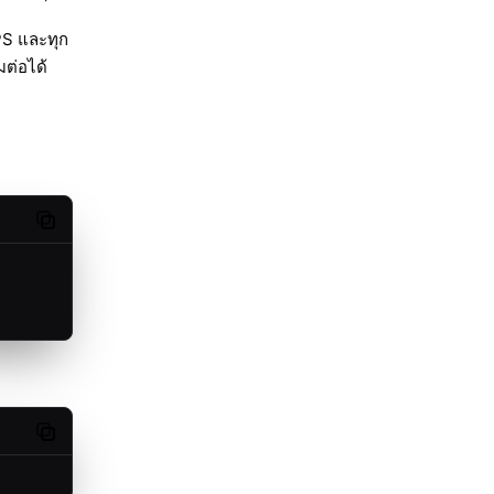
PS และทุก
มต่อได้
Copy code
Copy code