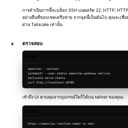
การดำเนินการนี้จะบล็อก SSH บนพอร์ต 22, HTTP, HTT
อย่างอื่นที่ขอบเขตเครือข่าย จากจุดนี้เป็นต้นไป คุณจะเชื่อ
ผ่าน Tailscale เท่านั้น
ตรวจสอบ
BASH
openclaw --version
systemctl --user status openclaw-gateway.service
tailscale serve status
curl http://localhost:18789
เข้าถึง UI ควบคุมจากอุปกรณ์ใดก็ได้บน tailnet ของคุณ:
CODE
https://openclaw.<tailnet-name>.ts.net/