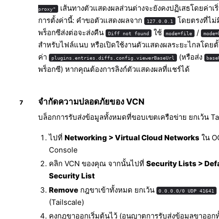
เส้นทางตัวแสดงผลส่วนต่างจะยังคงปฏิเสธโดยค่าเริ
proxy"
การตั้งค่านี้: คำขอตัวแสดงผลจาก
โดยตรงที่ไม่ม
127.0.0.1
พร็อกซีส่งต่อจะส่งคืน
ใช้
/
Diff not found
mode=file
mode=
สำหรับไฟล์แนบ หรือเปิดใช้งานตัวแสดงผลระยะไกลโดยตั้
ค่า
(หรือส่ง
plugins.entries.diffs.config.viewerBaseUrl
base
พร็อกซี) หากคุณต้องการลิงก์ตัวแสดงผลที่แชร์ได้
จำกัดความปลอดภัยของ VCN
บล็อกการรับส่งข้อมูลทั้งหมดที่ขอบเขตเครือข่าย ยกเว้น Ta
ไปที่
Networking > Virtual Cloud Networks
ใน O
Console
คลิก VCN ของคุณ จากนั้นไปที่
Security Lists > Def
Security List
Remove
กฎขาเข้าทั้งหมด ยกเว้น
0.0.0.0/0 UDP 41641
(Tailscale)
คงกฎขาออกเริ่มต้นไว้ (อนุญาตการรับส่งข้อมูลขาออกท