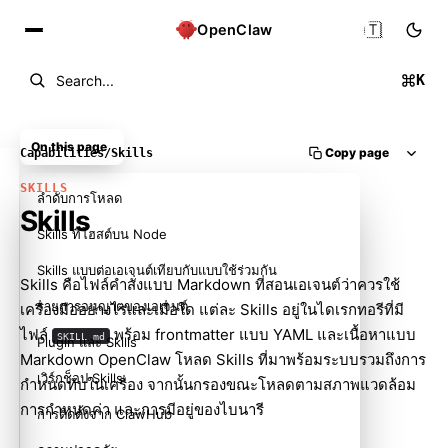
🇹🇭
OpenClaw
K
Search...
On this page
Copy page
Capabilities
/
Skills
SKILLS
ลำดับการโหลด
Skills
Skills ที่โฮสต์บน Node
Skills แบบต่อเอเจนต์เทียบกับแบบใช้ร่วมกัน
Skills คือไฟล์คำสั่งแบบ Markdown ที่สอนเอเจนต์ว่าควรใช้
รายการอนุญาตของเอเจนต์
เครื่องมืออย่างไรและเมื่อใด แต่ละ Skills อยู่ในไดเรกทอรีที่มี
ไฟล์
พร้อม frontmatter แบบ YAML และเนื้อหาแบบ
SKILL.md
Plugin และ Skills
Markdown OpenClaw โหลด Skills ที่มาพร้อมระบบรวมถึงการ
เวิร์กช็อป Skills
กำหนดทับในเครื่อง จากนั้นกรองขณะโหลดตามสภาพแวดล้อม
การกำหนดค่า และการมีอยู่ของไบนารี
การติดตั้งจาก ClawHub