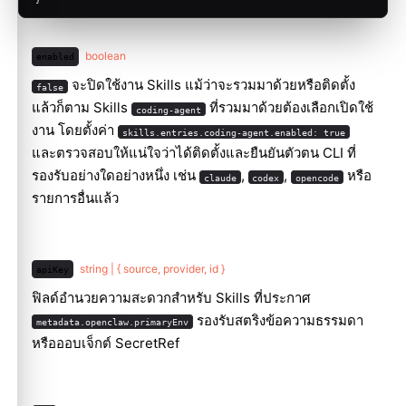
boolean
enabled
จะปิดใช้งาน Skills แม้ว่าจะรวมมาด้วยหรือติดตั้ง
false
แล้วก็ตาม Skills
ที่รวมมาด้วยต้องเลือกเปิดใช้
coding-agent
งาน โดยตั้งค่า
skills.entries.coding-agent.enabled: true
และตรวจสอบให้แน่ใจว่าได้ติดตั้งและยืนยันตัวตน CLI ที่
รองรับอย่างใดอย่างหนึ่ง เช่น
,
,
หรือ
claude
codex
opencode
รายการอื่นแล้ว
string | { source, provider, id }
apiKey
ฟิลด์อำนวยความสะดวกสำหรับ Skills ที่ประกาศ
รองรับสตริงข้อความธรรมดา
metadata.openclaw.primaryEnv
หรือออบเจ็กต์ SecretRef