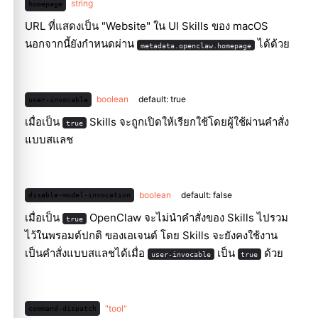
string
homepage
URL ที่แสดงเป็น "Website" ใน UI Skills ของ macOS
นอกจากนี้ยังกำหนดผ่าน
ได้ด้วย
metadata.openclaw.homepage
boolean
default: true
user-invocable
เมื่อเป็น
Skills จะถูกเปิดให้เรียกใช้โดยผู้ใช้ผ่านคำสั่ง
true
แบบสแลช
boolean
default: false
disable-model-invocation
เมื่อเป็น
OpenClaw จะไม่นำคำสั่งของ Skills ไปรวม
true
ไว้ในพรอมต์ปกติ ของเอเจนต์ โดย Skills จะยังคงใช้งาน
เป็นคำสั่งแบบสแลชได้เมื่อ
เป็น
ด้วย
user-invocable
true
"tool"
command-dispatch