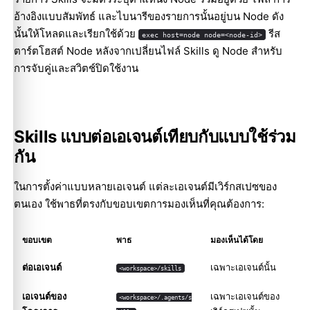
อ้างอิงแบบสัมพัทธ์ และไบนารีของรายการนั้นอยู่บน Node ดัง
นั้นให้โหลดและเรียกใช้ด้วย
รีส
exec host=node node=<node-id>
ตาร์ตโฮสต์ Node หลังจากเปลี่ยนไฟล์ Skills ดู
Node
สำหรับ
การจับคู่และสวิตช์ปิดใช้งาน
Skills แบบต่อเอเจนต์เทียบกับแบบใช้ร่วม
กัน
ในการตั้งค่าแบบหลายเอเจนต์ แต่ละเอเจนต์มีเวิร์กสเปซของ
ตนเอง ใช้พาธที่ตรงกับขอบเขตการมองเห็นที่คุณต้องการ:
ขอบเขต
พาธ
มองเห็นได้โดย
ต่อเอเจนต์
เฉพาะเอเจนต์นั้น
<workspace>/skills
เอเจนต์ของ
เฉพาะเอเจนต์ของ
<workspace>/.agents/s