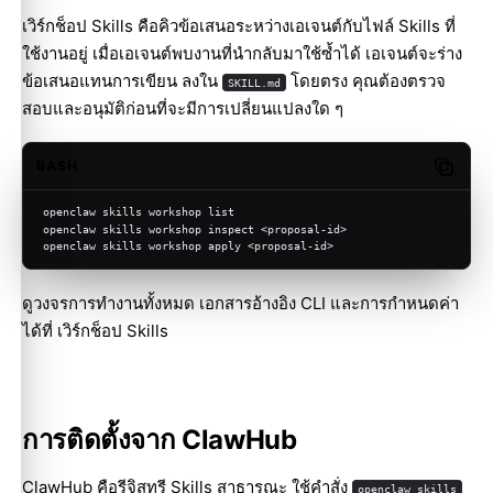
เวิร์กช็อป Skills
คือคิวข้อเสนอระหว่างเอเจนต์กับไฟล์ Skills ที่
ใช้งานอยู่ เมื่อเอเจนต์พบงานที่นำกลับมาใช้ซ้ำได้ เอเจนต์จะร่าง
ข้อเสนอแทนการเขียน ลงใน
โดยตรง คุณต้องตรวจ
SKILL.md
สอบและอนุมัติก่อนที่จะมีการเปลี่ยนแปลงใด ๆ
BASH
Copy c
openclaw skills workshop list
openclaw skills workshop inspect <proposal-id>
openclaw skills workshop apply <proposal-id>
ดูวงจรการทำงานทั้งหมด เอกสารอ้างอิง CLI และการกำหนดค่า
ได้ที่
เวิร์กช็อป Skills
การติดตั้งจาก ClawHub
ClawHub
คือรีจิสทรี Skills สาธารณะ ใช้คำสั่ง
openclaw skills