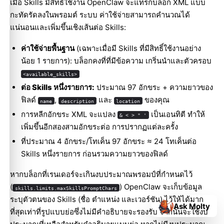
เมื่อ Skills มีสิทธิ์ใช้งาน OpenClaw จะแทรกบล็อก XML แบบ
กะทัดรัดลงในพรอมต์ ระบบ ค่าใช้จ่ายสามารถคำนวณได้
แน่นอนและเพิ่มขึ้นเชิงเส้นต่อ Skills:
ค่าใช้จ่ายพื้นฐาน
(เฉพาะเมื่อมี Skills ที่มีสิทธิ์ใช้งานอย่าง
น้อย 1 รายการ): บล็อกคงที่ที่มีข้อความ เกริ่นนำและตัวครอบ
<available_skills>
ต่อ Skills หนึ่งรายการ:
ประมาณ 97 อักขระ + ความยาวของ
ฟิลด์
,
และ
ของคุณ
name
description
location
การหลีกอักขระ XML จะแปลง
เป็นเอนทิตี ทำให้
& < > " '
เพิ่มขึ้นอีกสองสามอักขระต่อ การปรากฏแต่ละครั้ง
ที่ประมาณ 4 อักขระ/โทเค็น 97 อักขระ ≈ 24 โทเค็นต่อ
Skills หนึ่งรายการ ก่อนรวมความยาวของฟิลด์
หากบล็อกที่เรนเดอร์จะเกินงบประมาณพรอมป์ที่กำหนดไว้
(
) OpenClaw จะเก็บข้อมูล
skills.limits.maxSkillsPromptChars
ระบุตัวตนของ Skills (ชื่อ ตำแหน่ง และเวอร์ชัน) ไว้ให้ได้มาก
Ask Molty
ที่สุดเท่าที่รูปแบบย่อซึ่งไม่มีคำอธิบายจะรองรับ จากนั้นจะใช้งบ