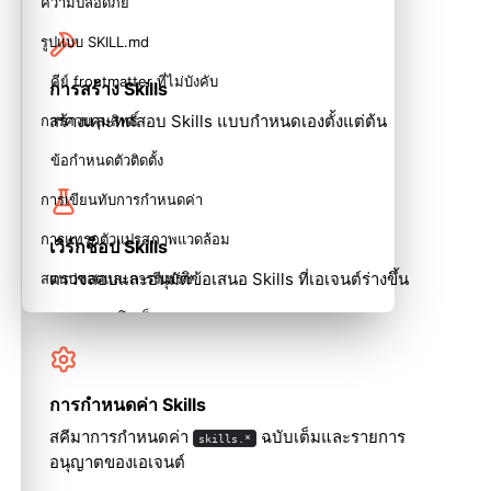
ความปลอดภัย
รูปแบบ SKILL.md
คีย์ frontmatter ที่ไม่บังคับ
การสร้าง Skills
สร้างและทดสอบ Skills แบบกำหนดเองตั้งแต่ต้น
การควบคุมสิทธิ์
ข้อกำหนดตัวติดตั้ง
การเขียนทับการกำหนดค่า
การแทรกตัวแปรสภาพแวดล้อม
เวิร์กช็อป Skills
ตรวจสอบและอนุมัติข้อเสนอ Skills ที่เอเจนต์ร่างขึ้น
สแนปชอตและการรีเฟรช
ผลกระทบต่อโทเค็น
เนื้อหาที่เกี่ยวข้อง
การกำหนดค่า Skills
สคีมาการกำหนดค่า
ฉบับเต็มและรายการ
skills.*
อนุญาตของเอเจนต์