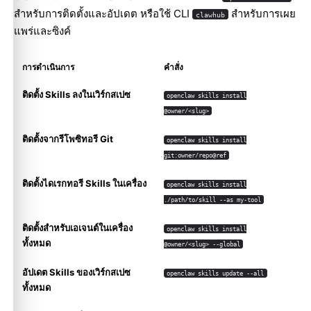
สำหรับการติดตั้งและอัปเดต หรือใช้ CLI
สำหรับการเผย
clawhub
แพร่และซิงค์
การดำเนินการ
คำสั่ง
ติดตั้ง Skills ลงในเวิร์กสเปซ
openclaw skills install
@owner/<slug>
ติดตั้งจากรีโพซิทอรี Git
openclaw skills install
git:owner/repo@ref
ติดตั้งไดเรกทอรี Skills ในเครื่อง
openclaw skills install
./path/to/skill --as my-tool
ติดตั้งสำหรับเอเจนต์ในเครื่อง
openclaw skills install
ทั้งหมด
@owner/<slug> --global
อัปเดต Skills ของเวิร์กสเปซ
openclaw skills update --all
ทั้งหมด