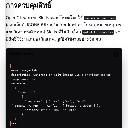
การควบคุมสิทธิ์
OpenClaw กรอง Skills ขณะโหลดโดยใช้
metadata.openclaw
(ออบเจ็กต์ JSON5 ที่ฝังอยู่ใน frontmatter โปรดดูหมายเหตุการ
แยกวิเคราะห์ด้านบน) Skills ที่ไม่มี บล็อก
จะ
metadata.openclaw
มีสิทธิ์ใช้งานเสมอ เว้นแต่จะถูกปิดใช้งานอย่างชัดเจน
MARKDOWN
Copy c
---
name: image-lab
description: Generate or edit images via a provider-backed 
image workflow
metadata:
  {
    "openclaw":
      {
        "requires": { "bins": ["uv"], "env": 
["GEMINI_API_KEY"], "config": ["browser.enabled"] },
        "primaryEnv": "GEMINI_API_KEY",
      },
  }
---