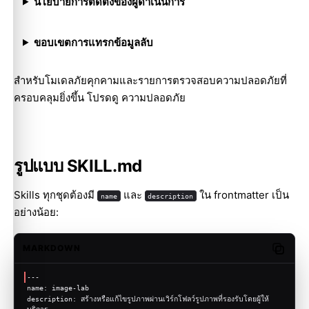
นโยบายการติดตั้งของผู้ดำเนินการ
ขอบเขตการแทรกข้อมูลลับ
สำหรับโมเดลภัยคุกคามและรายการตรวจสอบความปลอดภัยที่
ครอบคลุมยิ่งขึ้น โปรดดู
ความปลอดภัย
รูปแบบ SKILL.md
Skills ทุกชุดต้องมี
และ
ใน frontmatter เป็น
name
description
อย่างน้อย:
MARKDOWN
Copy c
---
name: image-lab
description: สร้างหรือแก้ไขรูปภาพผ่านเวิร์กโฟลว์รูปภาพที่รองรับโดยผู้ให้
บริการ