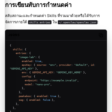
การเขียนทับการกำหนดค่า
สลับสถานะและกำหนดค่า Skills ที่รวมมาด้วยหรือได้รับการ
จัดการภายใต้
ใน
:
skills.entries
~/.openclaw/openclaw.json
JSON5
Copy c
{
skills
: {
entries
: {
"image-lab"
: {
enabled
: 
true
,
apiKey
: { 
source
: 
"env"
, 
provider
: 
"default"
, 
id
: 
"GEMINI_API_KEY"
 },
env
: { 
GEMINI_API_KEY
: 
"GEMINI_KEY_HERE"
 },
config
: {
endpoint
: 
"https://example.invalid"
,
model
: 
"nano-pro"
,
        },
      },
peekaboo
: { 
enabled
: 
true
 },
sag
: { 
enabled
: 
false
 },
    },
  },
}