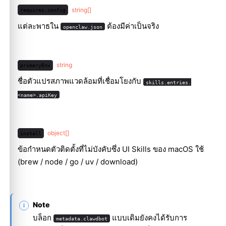
string[]
requires.config
แต่ละพาธใน
ต้องมีค่าเป็นจริง
openclaw.json
string
primaryEnv
ชื่อตัวแปรสภาพแวดล้อมที่เชื่อมโยงกับ
skills.entries.
<name>.apiKey
object[]
install
ข้อกำหนดตัวติดตั้งที่ไม่บังคับซึ่ง UI Skills ของ macOS ใช้
(brew / node / go / uv / download)
Note
บล็อก
แบบเดิมยังคงได้รับการ
metadata.clawdbot