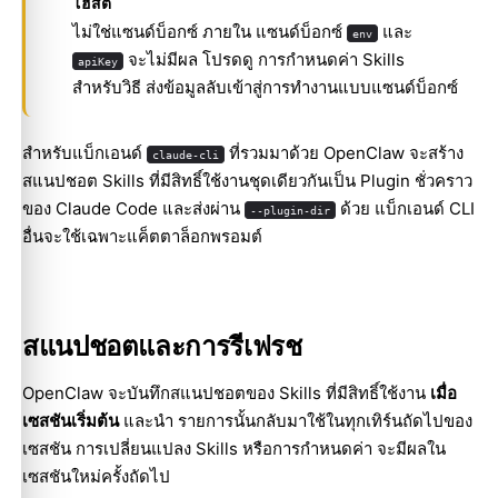
โฮสต์
ไม่ใช่แซนด์บ็อกซ์ ภายใน แซนด์บ็อกซ์
และ
env
จะไม่มีผล โปรดดู
การกำหนดค่า Skills
apiKey
สำหรับวิธี ส่งข้อมูลลับเข้าสู่การทำงานแบบแซนด์บ็อกซ์
สำหรับแบ็กเอนด์
ที่รวมมาด้วย OpenClaw จะสร้าง
claude-cli
สแนปชอต Skills ที่มีสิทธิ์ใช้งานชุดเดียวกันเป็น Plugin ชั่วคราว
ของ Claude Code และส่งผ่าน
ด้วย แบ็กเอนด์ CLI
--plugin-dir
อื่นจะใช้เฉพาะแค็ตตาล็อกพรอมต์
สแนปชอตและการรีเฟรช
OpenClaw จะบันทึกสแนปชอตของ Skills ที่มีสิทธิ์ใช้งาน
เมื่อ
เซสชันเริ่มต้น
และนำ รายการนั้นกลับมาใช้ในทุกเทิร์นถัดไปของ
เซสชัน การเปลี่ยนแปลง Skills หรือการกำหนดค่า จะมีผลใน
เซสชันใหม่ครั้งถัดไป