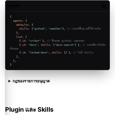
JSON5
Copy c
{
agents
: {
defaults
: {
skills
: [
"github"
, 
"weather"
], 
// เกณฑ์พื้นฐานที่ใช้ร่วมกัน
    },
list
: [
      { 
id
: 
"writer"
 }, 
// สืบทอด github, weather
      { 
id
: 
"docs"
, 
skills
: [
"docs-search"
] }, 
// แทนที่ค่าเริ่มต้น
ทั้งหมด
      { 
id
: 
"locked-down"
, 
skills
: [] }, 
// ไม่มี Skills
    ],
  },
}
กฎของรายการอนุญาต
Plugin และ Skills