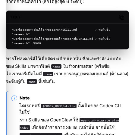
รากที่กำหนดค่าไว้ (ลึกได้สูงสุด 6 ระดับ):
TEXT
Copy c
<workspace>/skills/research/SKILL.md          ✓ พบในชื่อ 
"research"
<workspace>/skills/personal/research/SKILL.md ✓ พบในชื่อ 
"research" เช่นกัน
พาธโฟลเดอร์มีไว้เพื่อจัดระเบียบเท่านั้น ชื่อและคำสั่งแบบทับ
ของ Skills มาจากฟิลด์
ใน frontmatter (หรือชื่อ
name
ไดเรกทอรีเมื่อไม่มี
) รายการอนุญาตของเอเจนต์ (ด้านล่าง)
name
จะจับคู่กับ
นี้เช่นกัน
name
Note
ไดเรกทอรี
ดั้งเดิมของ Codex CLI
$CODEX_HOME/skills
ไม่ใช่
ราก Skills ของ OpenClaw ใช้
openclaw migrate plan
เพื่อจัดทำรายการ Skills เหล่านั้น จากนั้นใช้
codex
เพื่อคัดลอกไปยังเวิร์กสเปซ