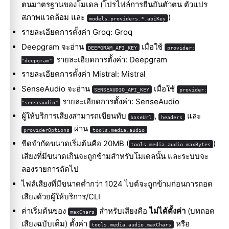
ตนมาตรฐานของโมเดล (โปรไฟล์การยืนยันตัวตน ตัวแปร
สภาพแวดล้อม และ
)
models.providers.*.apiKey
รายละเอียดการตั้งค่า Groq:
Groq
Deepgram จะอ่าน
เมื่อใช้
DEEPGRAM_API_KEY
provider:
รายละเอียดการตั้งค่า:
Deepgram
"deepgram"
รายละเอียดการตั้งค่า Mistral:
Mistral
SenseAudio จะอ่าน
เมื่อใช้
SENSEAUDIO_API_KEY
provider:
รายละเอียดการตั้งค่า:
SenseAudio
"senseaudio"
ผู้ให้บริการเสียงสามารถเขียนทับ
,
และ
baseUrl
headers
ผ่าน
providerOptions
tools.media.audio
ขีดจำกัดขนาดเริ่มต้นคือ 20MB (
)
tools.media.audio.maxBytes
เสียงที่มีขนาดเกินจะถูกข้ามสำหรับโมเดลนั้น และระบบจะ
ลองรายการถัดไป
ไฟล์เสียงที่มีขนาดต่ำกว่า 1024 ไบต์จะถูกข้ามก่อนการถอด
เสียงด้วยผู้ให้บริการ/CLI
ค่าเริ่มต้นของ
สำหรับเสียงคือ
ไม่ได้ตั้งค่า
(บทถอด
maxChars
เสียงฉบับเต็ม) ตั้งค่า
หรือ
tools.media.audio.maxChars