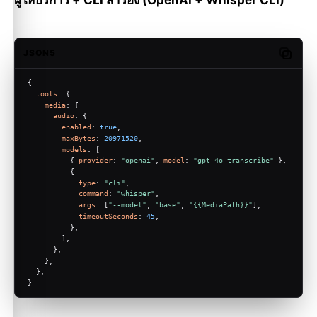
ผู้ให้บริการ + CLI สำรอง (OpenAI + Whisper CLI)
JSON5
Copy c
{
tools
: {
media
: {
audio
: {
enabled
: 
true
,
maxBytes
: 
20971520
,
models
: [
          { 
provider
: 
"openai"
, 
model
: 
"gpt-4o-transcribe"
 },
          {
type
: 
"cli"
,
command
: 
"whisper"
,
args
: [
"--model"
, 
"base"
, 
"{{MediaPath}}"
],
timeoutSeconds
: 
45
,
          },
        ],
      },
    },
  },
}