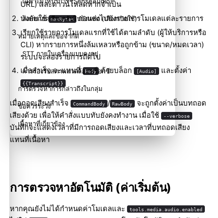
เฉพาะผู้ให้บริการ (SenseAudio)
URL) และดาวน์โหลดหากจำเป็น
บังคับใช้
ก่อนส่งไปยังรายการโมเดลแต่ละรายการ
ส่งบทถอดเสียงกลับไปยังแชต (เลือกเปิดใช้)
maxBytes
เรียกใช้รายการโมเดลแรกที่ใช้ได้ตามลำดับ (ผู้ให้บริการหรือ
หมายเหตุและข้อจำกัด
CLI) หากรายการหนึ่งล้มเหลวหรือถูกข้าม (ขนาด/หมดเวลา)
STT ภายในเครื่องแบบคงอยู่
ระบบจะลองรายการถัดไป
เมื่อสำเร็จ จะแทนที่
ด้วยบล็อก
และตั้งค่า
การรองรับสภาพแวดล้อมพร็อกซี
Body
[Audio]
{{Transcript}}
การตรวจหาการกล่าวถึงในกลุ่ม
เมื่อถอดเสียงสำเร็จ
/
จะถูกตั้งค่าเป็นบทถอด
CommandBody
RawBody
ข้อควรระวัง
เสียงด้วย เพื่อให้คำสั่งแบบทับยังคงทำงาน เมื่อใช้
--verbose
เนื้อหาที่เกี่ยวข้อง
บันทึกจะแสดงเวลาที่มีการถอดเสียงและเวลาที่บทถอดเสียง
แทนที่เนื้อหา
การตรวจหาอัตโนมัติ (ค่าเริ่มต้น)
หากคุณยังไม่ได้กำหนดค่าโมเดลและ
tools.media.audio.enabled