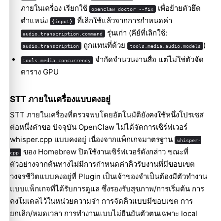
ภายในเครื่อง เรียกใช้
เพื่อย้ายตัวยึด
openclaw doctor --fix
ตำแหน่ง
ที่เลิกใช้แล้วจากการกำหนดค่า
{input}
รุ่นเก่า (คีย์ที่เลิกใช้:
audio.transcription.command
ถูกแทนที่ด้วย
)
audio.transcription
tools.media.audio.models
จำกัดจำนวนงานสื่อ แต่ไม่ใช่ตัวจัด
tools.media.concurrency
ตาราง GPU
STT ภายในเครื่องแบบคงอยู่
STT ภายในเครื่องที่ตรวจพบโดยอัตโนมัติยังคงใช้หนึ่งโปรเซส
ต่อหนึ่งคำขอ ปัจจุบัน OpenClaw ไม่ได้จัดการเซิร์ฟเวอร์
whisper.cpp แบบคงอยู่ เนื่องจากแพ็กเกจมาตรฐาน
whisper-
ของ Homebrew ปิดใช้งานเซิร์ฟเวอร์ดังกล่าว ขณะที่
cpp
ตัวอย่างจากต้นทางไม่มีการกำหนดค่าคิวรับงานที่มีขอบเขต
วงจรชีวิตแบบคงอยู่ที่ Plugin เป็นเจ้าของจำเป็นต้องมีตัวทำงาน
แบบแพ็กเกจที่ได้รับการดูแล ซึ่งรองรับสุขภาพ/การเริ่มต้น การ
คงโมเดลไว้ในหน่วยความจำ การจัดคิวแบบมีขอบเขต การ
ยกเลิก/หมดเวลา การทำงานแบบไม่ยืนยันตัวตนเฉพาะ local