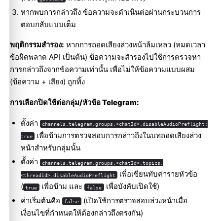
หากพบการกล่าวถึง ข้อความจะดำเนินต่อผ่านกระบวนการ
ตอบกลับแบบเต็ม
พฤติกรรมสำรอง:
หากการถอดเสียงล่วงหน้าล้มเหลว (หมดเวลา
ข้อผิดพลาด API เป็นต้น) ข้อความจะสำรองไปใช้การตรวจหา
การกล่าวถึงจากข้อความเท่านั้น เพื่อไม่ให้ข้อความแบบผสม
(ข้อความ + เสียง) ถูกทิ้ง
การเลือกปิดใช้ต่อกลุ่ม/หัวข้อ Telegram:
ตั้งค่า
channels.telegram.groups.<chatId>.disableAudioPreflight:
เพื่อข้ามการตรวจสอบการกล่าวถึงในบทถอดเสียงล่วง
true
หน้าสำหรับกลุ่มนั้น
ตั้งค่า
channels.telegram.groups.<chatId>.topics.
เพื่อเขียนทับค่ารายหัวข้อ
<threadId>.disableAudioPreflight
(
เพื่อข้าม และ
เพื่อบังคับเปิดใช้)
true
false
ค่าเริ่มต้นคือ
(เปิดใช้การตรวจสอบล่วงหน้าเมื่อ
false
เงื่อนไขที่กำหนดให้ต้องกล่าวถึงตรงกัน)