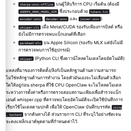
บนผู้ให้บริการ CPU เริ่มต้น (ต้องมี
sherpa-onnx-offline
ซึ่งประกอบด้วย
,
SHERPA_ONNX_MODEL_DIR
tokens.txt
,
และ
)
encoder.onnx
decoder.onnx
joiner.onnx
เมื่อ Metal/CUDA รองรับเพียงการบิลด์ หรือ
whisper-cli
ยังไม่มีการตรวจพบแบ็กเอนด์ที่เลือก
บน Apple Silicon (รองรับ MLX แต่ยังไม่มี
parakeet-mlx
การตรวจพบการใช้อุปกรณ์)
(Python CLI ซึ่งดาวน์โหลดโมเดลโดยอัตโนมัติ)
whisper
แหล่งที่มาของการติดตั้ง/ลิงก์เป็นหลักฐานด้านความสามารถ
ไม่ใช่หลักฐานด้านการทำงาน โดยตัวมันเองจะไม่เลื่อนตัวเลือก
ใดให้อยู่ก่อน sherpa ที่ใช้ CPU OpenClaw จะไม่โหลดโมเดล
ระหว่างการตั้งค่าหรือการตรวจสอบสถานะเพียงเพื่อสำรวจแบ็ก
เอนด์ whisper.cpp ที่ตรวจพบโดยอัตโนมัติจะเปิดใช้บันทึกการ
เรียกใช้โมเดลตามปกติ เพื่อให้ OpenClaw บันทึกบรรทัด
using
จากต้นทางได้ ส่วนรายการ CLI ที่ระบุไว้อย่างชัดเจน
… backend
จะคงแฟล็กเอาต์พุตตามที่กำหนดค่าไว้