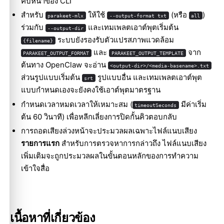
คืบหน้าของ CLI
สำหรับ
ให้ใช้
(หรือ
)
parakeet-mlx
--output-format txt
all
ร่วมกับ
และเทมเพลตเอาต์พุตเริ่มต้น
--output-dir
ระบบยังรองรับตัวแปรสภาพแวดล้อม
{filename}
และ
จาก
PARAKEET_OUTPUT_FORMAT
PARAKEET_OUTPUT_TEMPLATE
ต้นทาง OpenClaw จะอ่าน
<output-dir>/<media-basename>.txt
ส่วนรูปแบบเริ่มต้น
รูปแบบอื่น และเทมเพลตเอาต์พุต
srt
แบบกำหนดเองจะยังคงใช้เอาต์พุตมาตรฐาน
กำหนดเวลาหมดเวลาให้เหมาะสม (
มีค่าเริ่ม
timeoutSeconds
ต้น 60 วินาที) เพื่อหลีกเลี่ยงการปิดกั้นคิวตอบกลับ
การถอดเสียงล่วงหน้าจะประมวลผลเฉพาะไฟล์แนบเสียง
รายการแรก
สำหรับการตรวจหาการกล่าวถึง ไฟล์แนบเสียง
เพิ่มเติมจะถูกประมวลผลในขั้นตอนหลักของการทำความ
เข้าใจสื่อ
เนื้อหาที่เกี่ยวข้อง