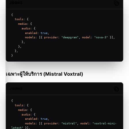
JSON5
Copy c
{
tools
: {
media
: {
audio
: {
enabled
: 
true
,
models
: [{ 
provider
: 
"deepgram"
, 
model
: 
"nova-3"
 }],
      },
    },
  },
}
เฉพาะผู้ให้บริการ (Mistral Voxtral)
JSON5
Copy c
{
tools
: {
media
: {
audio
: {
enabled
: 
true
,
models
: [{ 
provider
: 
"mistral"
, 
model
: 
"voxtral-mini-
latest"
 }],