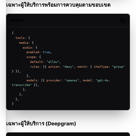
เฉพาะผู้ให้บริการพร้อมการควบคุมตามขอบเขต
JSON5
Copy c
{
tools
: {
media
: {
audio
: {
enabled
: 
true
,
scope
: {
default
: 
"allow"
,
rules
: [{ 
action
: 
"deny"
, 
match
: { 
chatType
: 
"group"
} }],
        },
models
: [{ 
provider
: 
"openai"
, 
model
: 
"gpt-4o-
transcribe"
 }],
      },
    },
  },
}
เฉพาะผู้ให้บริการ (Deepgram)