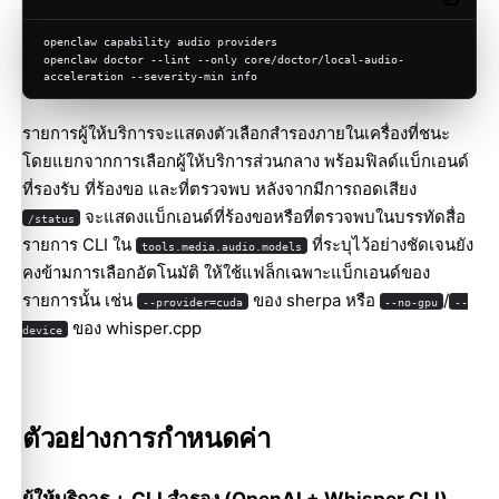
Copy c
openclaw capability audio providers
openclaw doctor --lint --only core/doctor/local-audio-
acceleration --severity-min info
รายการผู้ให้บริการจะแสดงตัวเลือกสำรองภายในเครื่องที่ชนะ
โดยแยกจากการเลือกผู้ให้บริการส่วนกลาง พร้อมฟิลด์แบ็กเอนด์
ที่รองรับ ที่ร้องขอ และที่ตรวจพบ หลังจากมีการถอดเสียง
จะแสดงแบ็กเอนด์ที่ร้องขอหรือที่ตรวจพบในบรรทัดสื่อ
/status
รายการ CLI ใน
ที่ระบุไว้อย่างชัดเจนยัง
tools.media.audio.models
คงข้ามการเลือกอัตโนมัติ ให้ใช้แฟล็กเฉพาะแบ็กเอนด์ของ
รายการนั้น เช่น
ของ sherpa หรือ
/
--provider=cuda
--no-gpu
--
ของ whisper.cpp
device
ตัวอย่างการกำหนดค่า