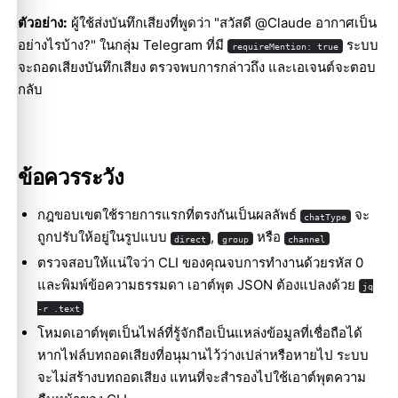
ตัวอย่าง:
ผู้ใช้ส่งบันทึกเสียงที่พูดว่า "สวัสดี @Claude อากาศเป็น
อย่างไรบ้าง?" ในกลุ่ม Telegram ที่มี
ระบบ
requireMention: true
จะถอดเสียงบันทึกเสียง ตรวจพบการกล่าวถึง และเอเจนต์จะตอบ
กลับ
ข้อควรระวัง
กฎขอบเขตใช้รายการแรกที่ตรงกันเป็นผลลัพธ์
จะ
chatType
ถูกปรับให้อยู่ในรูปแบบ
,
หรือ
direct
group
channel
ตรวจสอบให้แน่ใจว่า CLI ของคุณจบการทำงานด้วยรหัส 0
และพิมพ์ข้อความธรรมดา เอาต์พุต JSON ต้องแปลงด้วย
jq
-r .text
โหมดเอาต์พุตเป็นไฟล์ที่รู้จักถือเป็นแหล่งข้อมูลที่เชื่อถือได้
หากไฟล์บทถอดเสียงที่อนุมานไว้ว่างเปล่าหรือหายไป ระบบ
จะไม่สร้างบทถอดเสียง แทนที่จะสำรองไปใช้เอาต์พุตความ