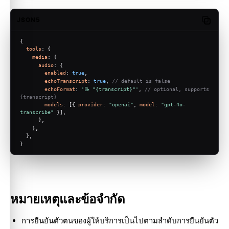
JSON5
Copy c
{
tools
: {
media
: {
audio
: {
enabled
: 
true
,
echoTranscript
: 
true
, 
// default is false
echoFormat
: 
'📝 "{transcript}"'
, 
// optional, supports 
{transcript}
models
: [{ 
provider
: 
"openai"
, 
model
: 
"gpt-4o-
transcribe"
 }],
      },
    },
  },
}
หมายเหตุและข้อจำกัด
การยืนยันตัวตนของผู้ให้บริการเป็นไปตามลำดับการยืนยันตัว