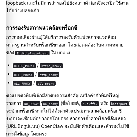
loopback และไม่มีการสำรองไปยังคลาวด์ ก่อนจึงจะเปิดใช้งาน
ได้อย่างปลอดภัย
การรองรับสภาพแวดล้อมพร็อกซี
การถอดเสียงผ่านผู้ให้บริการรองรับตัวแปรสภาพแวดล้อม
มาตรฐานสำหรับพร็อกซีขาออก โดยสอดคล้องกับความหมาย
ของ
ใน undici:
EnvHttpProxyAgent
/
HTTPS_PROXY
https_proxy
/
HTTP_PROXY
http_proxy
/
ALL_PROXY
all_proxy
ตัวแปรตัวพิมพ์เล็กมีลำดับความสำคัญเหนือค่าตัวพิมพ์ใหญ่
รายการ
/
(ชื่อโฮสต์,
หรือ
)
NO_PROXY
no_proxy
*.suffix
host:port
จะข้ามพร็อกซี หากไม่ได้ตั้งค่าตัวแปรสภาพแวดล้อมพร็อกซี
ระบบจะเชื่อมต่อขาออกโดยตรง หากการตั้งค่าพร็อกซีล้มเหลว
(URL ผิดรูปแบบ) OpenClaw จะบันทึกคำเตือนและสำรองไปใช้
การดึงข้อมูลโดยตรง