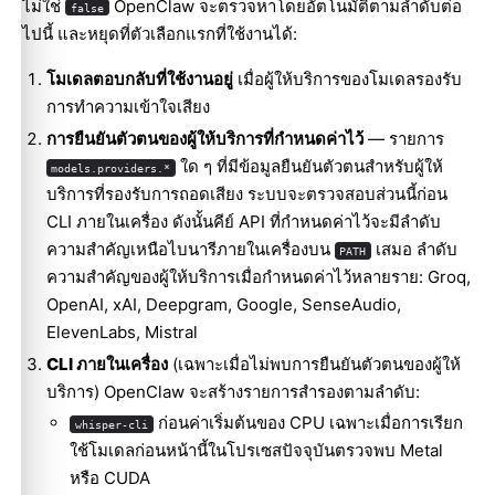
ไม่ใช่
OpenClaw จะตรวจหาโดยอัตโนมัติตามลำดับต่อ
false
ไปนี้ และหยุดที่ตัวเลือกแรกที่ใช้งานได้:
โมเดลตอบกลับที่ใช้งานอยู่
เมื่อผู้ให้บริการของโมเดลรองรับ
การทำความเข้าใจเสียง
การยืนยันตัวตนของผู้ให้บริการที่กำหนดค่าไว้
— รายการ
ใด ๆ ที่มีข้อมูลยืนยันตัวตนสำหรับผู้ให้
models.providers.*
บริการที่รองรับการถอดเสียง ระบบจะตรวจสอบส่วนนี้ก่อน
CLI ภายในเครื่อง ดังนั้นคีย์ API ที่กำหนดค่าไว้จะมีลำดับ
ความสำคัญเหนือไบนารีภายในเครื่องบน
เสมอ ลำดับ
PATH
ความสำคัญของผู้ให้บริการเมื่อกำหนดค่าไว้หลายราย: Groq,
OpenAI, xAI, Deepgram, Google, SenseAudio,
ElevenLabs, Mistral
CLI ภายในเครื่อง
(เฉพาะเมื่อไม่พบการยืนยันตัวตนของผู้ให้
บริการ) OpenClaw จะสร้างรายการสำรองตามลำดับ:
ก่อนค่าเริ่มต้นของ CPU เฉพาะเมื่อการเรียก
whisper-cli
ใช้โมเดลก่อนหน้านี้ในโปรเซสปัจจุบันตรวจพบ Metal
หรือ CUDA