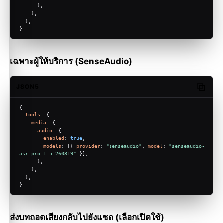
      },
    },
  },
}
เฉพาะผู้ให้บริการ (SenseAudio)
JSON5
Copy c
{
tools
: {
media
: {
audio
: {
enabled
: 
true
,
models
: [{ 
provider
: 
"senseaudio"
, 
model
: 
"senseaudio-
asr-pro-1.5-260319"
 }],
      },
    },
  },
}
ส่งบทถอดเสียงกลับไปยังแชต (เลือกเปิดใช้)