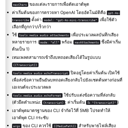
ของแต่ละรายการเพื่อตัดเอาต์พุต
maxChars
ค่าเริ่มต้นของการตรวจหา OpenAI โดยอัตโนมัติคือ
gpt-4o-
ตั้งค่า
เพื่อใช้ตัว
transcribe
model: "gpt-4o-mini-transcribe"
เลือกที่ถูกกว่า/เร็วกว่า
ใช้
เพื่อประมวลผลบันทึกเสียง
tools.media.audio.attachments
หลายรายการ (
พร้อม
ซึ่งมีค่าเริ่ม
mode: "all"
maxAttachments
ต้นเป็น 1)
เทมเพลตสามารถเข้าถึงบทถอดเสียงได้ในรูปแบบ
{{Transcript}}
ปิดอยู่โดยค่าเริ่มต้น เปิดใช้
tools.media.audio.echoTranscript
เพื่อส่งข้อความยืนยันบทถอดเสียงกลับไปยังแชตต้นทางก่อนที่
เอเจนต์จะประมวลผล
ใช้ปรับแต่งข้อความที่ส่งกลับ
tools.media.audio.echoFormat
(ตัวยึดตำแหน่ง:
; ค่าเริ่มต้น
)
{transcript}
📝 "{transcript}"
เอาต์พุตมาตรฐานของ CLI จำกัดไว้ที่ 5MB โปรดทำให้
เอาต์พุต CLI กระชับ
ของ CLI ควรใช้
สำหรับพาธไฟล์เสียง
args
{{MediaPath}}