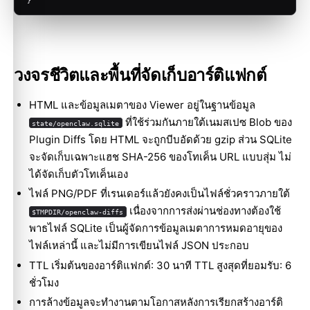
}
วงจรชีวิตและพื้นที่จัดเก็บอาร์ติแฟกต์
HTML และข้อมูลเมตาของ Viewer อยู่ในฐานข้อมูล
ที่ใช้ร่วมกันภายใต้เนมสเปซ Blob ของ
state/openclaw.sqlite
Plugin Diffs โดย HTML จะถูกบีบอัดด้วย gzip ส่วน SQLite
จะจัดเก็บเฉพาะแฮช SHA-256 ของโทเค็น URL แบบสุ่ม ไม่
ได้จัดเก็บตัวโทเค็นเอง
ไฟล์ PNG/PDF ที่เรนเดอร์แล้วยังคงเป็นไฟล์ชั่วคราวภายใต้
เนื่องจากการส่งผ่านช่องทางต้องใช้
$TMPDIR/openclaw-diffs
พาธไฟล์ SQLite เป็นผู้จัดการข้อมูลเมตาการหมดอายุของ
ไฟล์เหล่านี้ และไม่มีการเขียนไฟล์ JSON ประกอบ
TTL เริ่มต้นของอาร์ติแฟกต์: 30 นาที TTL สูงสุดที่ยอมรับ: 6
ชั่วโมง
การล้างข้อมูลจะทำงานตามโอกาสหลังการเรียกสร้างอาร์ติ