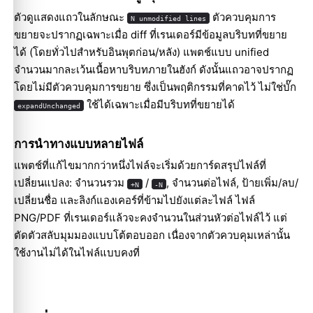
ตัวดูแสดงแถวในลักษณะ
ตัวควบคุมการ
N unmodified lines
ขยายจะปรากฏเฉพาะเมื่อ diff ที่เรนเดอร์มีข้อมูลบริบทที่ขยาย
ได้ (โดยทั่วไปสำหรับอินพุตก่อน/หลัง) แพตช์แบบ unified
จำนวนมากละเว้นเนื้อหาบริบทภายในฮังก์ ดังนั้นแถวอาจปรากฏ
โดยไม่มีตัวควบคุมการขยาย ซึ่งเป็นพฤติกรรมที่คาดไว้ ไม่ใช่บั๊ก
ใช้ได้เฉพาะเมื่อมีบริบทที่ขยายได้
expandUnchanged
การนำทางแบบหลายไฟล์
แพตช์ที่แก้ไขมากกว่าหนึ่งไฟล์จะเริ่มด้วยการ์ดสรุปไฟล์ที่
เปลี่ยนแปลง: จำนวนรวม
/
, จำนวนต่อไฟล์, ป้ายเพิ่ม/ลบ/
+N
-N
เปลี่ยนชื่อ และลิงก์แองเคอร์ที่ข้ามไปยังแต่ละไฟล์ ไฟล์
PNG/PDF ที่เรนเดอร์แล้วจะคงจำนวนในส่วนหัวต่อไฟล์ไว้ แต่
ตัดตัวสลับมุมมองแบบโต้ตอบออก เนื่องจากตัวควบคุมเหล่านั้น
ใช้งานไม่ได้ในไฟล์แบบคงที่