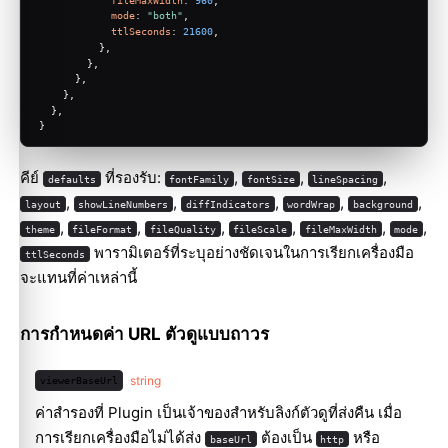
mode
: 
"both"
,
ttlSeconds
: 
21600
,
          },
        },
      },
    },
  },
}
คีย์
ที่รองรับ:
,
,
,
defaults
fontFamily
fontSize
lineSpacing
,
,
,
,
,
layout
showLineNumbers
diffIndicators
wordWrap
background
,
,
,
,
,
,
theme
fileFormat
fileQuality
fileScale
fileMaxWidth
mode
พารามิเตอร์ที่ระบุอย่างชัดเจนในการเรียกเครื่องมือ
ttlSeconds
จะแทนที่ค่าเหล่านี้
การกำหนดค่า URL ตัวดูแบบถาวร
string
viewerBaseUrl
ค่าสำรองที่ Plugin เป็นเจ้าของสำหรับลิงก์ตัวดูที่ส่งคืน เมื่อ
การเรียกเครื่องมือไม่ได้ส่ง
ต้องเป็น
หรือ
baseUrl
http