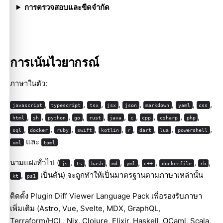
การตรวจสอบและขีดจำกัด
การเน้นไวยากรณ์
ภาษาในตัว:
,
,
,
,
,
,
,
,
javascript
typescript
tsx
jsx
json
markdown
yaml
css
,
,
,
,
,
,
,
,
,
,
html
sh
python
go
rust
java
c
cpp
csharp
php
,
,
,
,
,
,
,
,
,
sql
docker
ruby
swift
kotlin
r
dart
lua
powershell
และ
xml
toml
นามแฝงทั่วไป (
,
,
,
,
,
,
,
,
js
ts
bash
md
yml
c++
dockerfile
rb
,
เป็นต้น) จะถูกทำให้เป็นมาตรฐานตามภาษาเหล่านั้น
kt
ps1
ติดตั้ง Plugin Diff Viewer Language Pack เพื่อรองรับภาษา
เพิ่มเติม (Astro, Vue, Svelte, MDX, GraphQL,
Terraform/HCL, Nix, Clojure, Elixir, Haskell, OCaml, Scala,