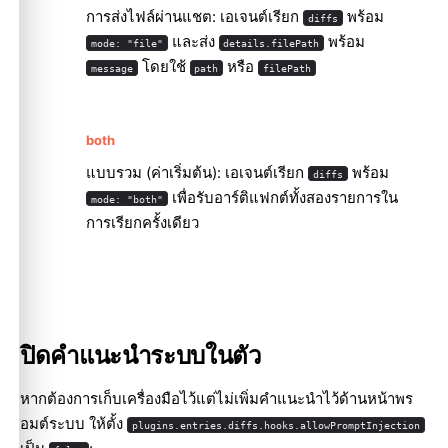
การส่งไฟล์ผ่านแชต: เอเจนต์เรียก
พร้อม
diffs
และส่ง
พร้อม
mode: "file"
details.filePath
โดยใช้
หรือ
message
path
filePath
both
แบบรวม (ค่าเริ่มต้น): เอเจนต์เรียก
พร้อม
diffs
เพื่อรับอาร์ติแฟกต์ทั้งสองรายการใน
mode: "both"
การเรียกครั้งเดียว
ปิดคำแนะนำระบบในตัว
หากต้องการเก็บเครื่องมือไว้แต่ไม่เพิ่มคำแนะนำไว้ด้านหน้าพร
อมต์ระบบ ให้ตั้ง
plugins.entries.diffs.hooks.allowPromptInjection