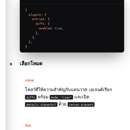
{
plugins
: {
entries
: {
diffs
: {
enabled
: 
true
,
      },
    },
  },
}
เลือกโหมด
view
โฟลว์ที่ให้ความสำคัญกับแคนวาส: เอเจนต์เรียก
พร้อม
และเปิด
diffs
mode: "view"
ด้วย
details.viewerUrl
canvas present
file