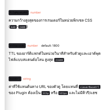
number
fileMaxWidth
ความกว้างสูงสุดของการเรนเดอร์ในหน่วยพิกเซล CSS
(
-
)
640
2400
number
default: 1800
ttlSeconds
TTL ของอาร์ติแฟกต์ในหน่วยวินาทีสำหรับตัวดูและเอาต์พุต
ไฟล์แบบสแตนด์อโลน สูงสุด
21600
string
baseUrl
ค่าที่ใช้แทนต้นทาง URL ของตัวดู โดยแทนที่
viewerBaseUrl
ของ Plugin ต้องเป็น
หรือ
และไม่มีคิวรี/แฮช
http
https