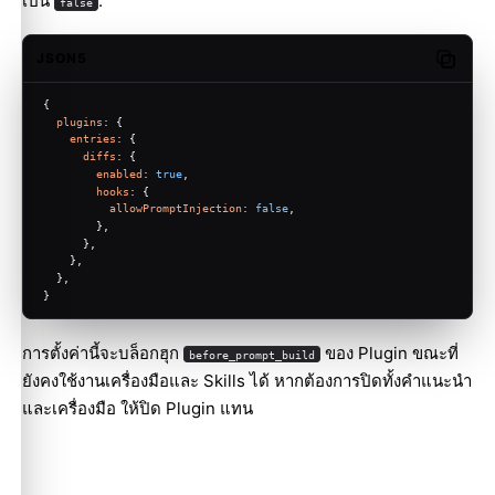
เป็น
:
false
JSON5
Copy c
{
plugins
: {
entries
: {
diffs
: {
enabled
: 
true
,
hooks
: {
allowPromptInjection
: 
false
,
        },
      },
    },
  },
}
การตั้งค่านี้จะบล็อกฮุก
ของ Plugin ขณะที่
before_prompt_build
ยังคงใช้งานเครื่องมือและ Skills ได้ หากต้องการปิดทั้งคำแนะนำ
และเครื่องมือ ให้ปิด Plugin แทน