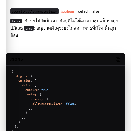
boolean
default: false
security.allowRemoteViewer
: คำขอไปยังเส้นทางตัวดูที่ไม่ได้มาจากลูปแบ็กจะถูก
false
ปฏิเสธ
: อนุญาตตัวดูระยะไกลหากพาธที่มีโทเค็นถูก
true
ต้อง
JSON5
Copy c
{
plugins
: {
entries
: {
diffs
: {
enabled
: 
true
,
config
: {
security
: {
allowRemoteViewer
: 
false
,
          },
        },
      },
    },
  },