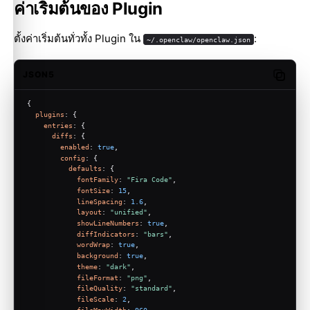
ค่าเริ่มต้นของ Plugin
ตั้งค่าเริ่มต้นทั่วทั้ง Plugin ใน
:
~/.openclaw/openclaw.json
JSON5
Copy c
{
plugins
: {
entries
: {
diffs
: {
enabled
: 
true
,
config
: {
defaults
: {
fontFamily
: 
"Fira Code"
,
fontSize
: 
15
,
lineSpacing
: 
1.6
,
layout
: 
"unified"
,
showLineNumbers
: 
true
,
diffIndicators
: 
"bars"
,
wordWrap
: 
true
,
background
: 
true
,
theme
: 
"dark"
,
fileFormat
: 
"png"
,
fileQuality
: 
"standard"
,
fileScale
: 
2
,
fileMaxWidth
: 
960
,