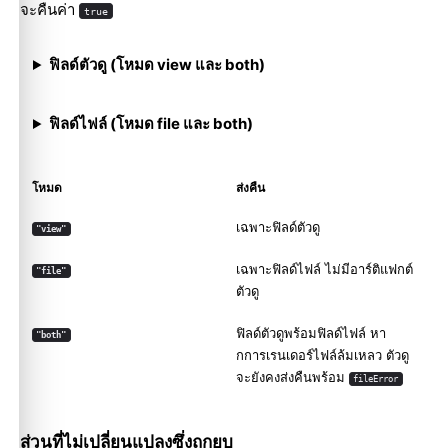
จะคืนค่า
true
ฟิลด์ตัวดู (โหมด view และ both)
ฟิลด์ไฟล์ (โหมด file และ both)
โหมด
ส่งคืน
เฉพาะฟิลด์ตัวดู
"view"
เฉพาะฟิลด์ไฟล์ ไม่มีอาร์ติแฟกต์
"file"
ตัวดู
ฟิลด์ตัวดูพร้อมฟิลด์ไฟล์ หา
"both"
กการเรนเดอร์ไฟล์ล้มเหลว ตัวดู
จะยังคงส่งคืนพร้อม
fileError
ส่วนที่ไม่เปลี่ยนแปลงซึ่งถูกยุบ