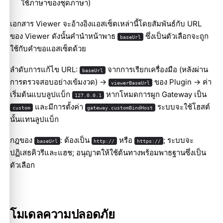
ใช้ภาษาของชุดภาษา)
เอกสาร Viewer จะอ้างอิงแอสเซ็ตเหล่านี้โดยสัมพันธ์กับ URL
ของ Viewer ดังนั้นคำนำหน้าพาธ
ซึ่งเป็นตัวเลือกจะถูก
baseUrl
ใช้กับคำขอแอสเซ็ตด้วย
ลำดับการแก้ไข URL:
จากการเรียกเครื่องมือ (หลังผ่าน
baseUrl
การตรวจสอบอย่างเข้มงวด) ->
ของ Plugin -> ค่า
viewerBaseUrl
เริ่มต้นแบบลูปแบ็ก
หากโหมดการผูก Gateway เป็น
127.0.0.1
และมีการตั้งค่า
ระบบจะใช้โฮสต์
custom
gateway.customBindHost
นั้นแทนลูปแบ็ก
กฎของ
: ต้องเป็น
หรือ
; ระบบจะ
baseUrl
http://
https://
ปฏิเสธคิวรีและแฮช; อนุญาตให้ใช้ต้นทางพร้อมพาธฐานซึ่งเป็น
ตัวเลือก
โมเดลความปลอดภัย