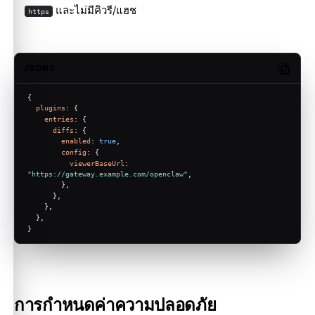
และไม่มีคิวรี/แฮช
https
JSON5
Copy c
{
plugins
: {
entries
: {
diffs
: {
enabled
: 
true
,
config
: {
viewerBaseUrl
: 
"https://gateway.example.com/openclaw"
,
        },
      },
    },
  },
}
การกำหนดค่าความปลอดภัย