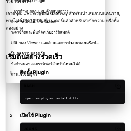
ร่วมกันไม่ได้)
ค่าเริ่มต้นของ Plugin
การกำหนดค่า URL ตัวดูแบบถาวร
เอาต์พุต: URL ตัวดูของ Gateway สำหรับนำเสนอบนแคนวาส,
พาธไฟล์ PNG/PDF ที่เรนเดอร์แล้วสำหรับส่งข้อความ หรือทั้ง
การกำหนดค่าความปลอดภัย
สองอย่าง
วงจรชีวิตและพื้นที่จัดเก็บอาร์ติแฟกต์
URL ของ Viewer และลักษณะการทำงานของเครือข่าย
โมเดลความปลอดภัย
เริ่มต้นอย่างรวดเร็ว
ข้อกำหนดของเบราว์เซอร์สำหรับโหมดไฟล์
ติดตั้ง Plugin
การแก้ไขปัญหา
แนวทางการดำเนินงาน
BASH
Copy c
เนื้อหาที่เกี่ยวข้อง
openclaw plugins install diffs
เปิดใช้ Plugin
JSON5
Copy c