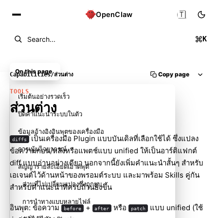
🇹🇭
OpenClaw
K
Search...
On this page
Copy page
Capabilities
/
ส่วนต่าง
TOOLS
เริ่มต้นอย่างรวดเร็ว
ส่วนต่าง
ปิดคำแนะนำระบบในตัว
ข้อมูลอ้างอิงอินพุตของเครื่องมือ
เป็นเครื่องมือ Plugin แบบบันเดิลที่เลือกใช้ได้ ซึ่งแปลง
diffs
การเน้นไวยากรณ์
ข้อความก่อน/หลังหรือแพตช์แบบ unified ให้เป็นอาร์ติแฟกต์
diff แบบอ่านอย่างเดียว นอกจากนี้ยังเพิ่มคำแนะนำสั้นๆ สำหรับ
สัญญารายละเอียดเอาต์พุต
เอเจนต์ไว้ด้านหน้าของพรอมต์ระบบ และมาพร้อม Skills คู่กัน
ส่วนที่ไม่เปลี่ยนแปลงซึ่งถูกยุบ
สำหรับคำแนะนำที่ครบถ้วนยิ่งขึ้น
การนำทางแบบหลายไฟล์
อินพุต: ข้อความ
+
หรือ
แบบ unified (ใช้
before
after
patch