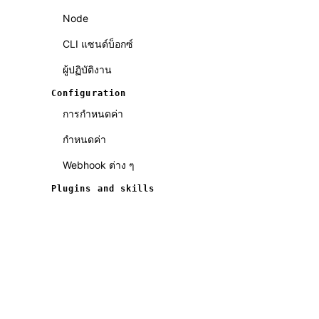
Node
CLI แซนด์บ็อกซ์
ผู้ปฏิบัติงาน
Configuration
การกำหนดค่า
กำหนดค่า
Webhook ต่าง ๆ
Plugins and skills
Plugin
พาธ
นโยบาย
Skills
© 2026 OpenClaw — an
CLI กระดานงาน
OpenClaw Foundation
project