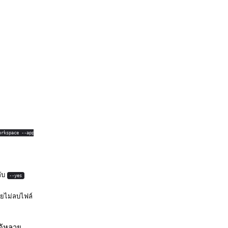
orkspace --app
กับ
--yes
ยไม่ลบไฟล์
ด้หลาย