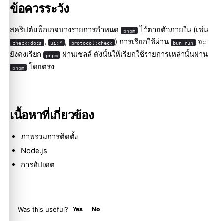
ข้อควรระวัง
สคริปต์แพ็กเกจบางรายการกำหนด
ไว้ตายตัวภายใน (เช่น
pnpm
,
,
) การเรียกใช้ผ่าน
จะ
check:docs
ui:*
protocol:check
bun run
ยังคงเรียก
ผ่านเชลล์ ดังนั้นให้เรียกใช้รายการเหล่านั้นผ่าน
pnpm
โดยตรง
pnpm
เนื้อหาที่เกี่ยวข้อง
ภาพรวมการติดตั้ง
Node.js
การอัปเดต
Was this useful?
Yes
No
Molty