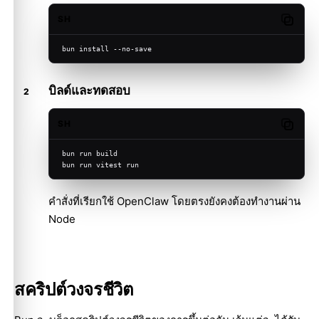
SH
Copy c
bun install --no-save
บิลด์และทดสอบ
SH
Copy c
bun run build
bun run vitest run
คำสั่งที่เรียกใช้ OpenClaw โดยตรงยังคงต้องทำงานผ่าน
Node
สคริปต์วงจรชีวิต