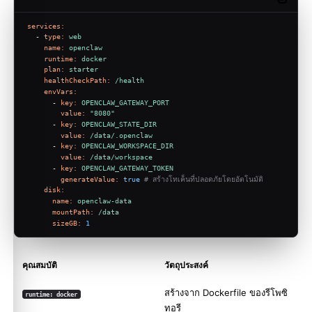
Copy c
services:
-
type:
web
name:
openclaw
runtime:
docker
plan:
starter
healthCheckPath:
/health
envVars:
-
key:
OPENCLAW_GATEWAY_PORT
value:
"8080"
-
key:
OPENCLAW_STATE_DIR
value:
/data/.openclaw
-
key:
OPENCLAW_WORKSPACE_DIR
value:
/data/workspace
-
key:
OPENCLAW_GATEWAY_TOKEN
generateValue:
true
# สร้างโทเค็นที่ปลอดภัยโดยอัตโนมัติ
disk:
name:
openclaw-data
mountPath:
/data
sizeGB:
1
คุณสมบัติ
วัตถุประสงค์
สร้างจาก Dockerfile ของรีโพซิ
runtime: docker
ทอรี