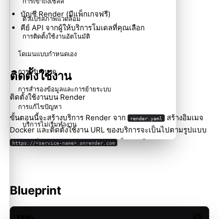
การเข้าถึงเชลล์
บัญชี Render
(มีแพ็กเกจฟรี)
ตัวแปรสภาพแวดล้อม
คีย์ API จาก
ผู้ให้บริการโมเดล
ที่คุณเลือก
การติดตั้งใช้งานอัตโนมัติ
โดเมนแบบกำหนดเอง
การปรับขนาด
ติดตั้งใช้งาน
การสำรองข้อมูลและการย้ายระบบ
ติดตั้งใช้งานบน Render
การแก้ไขปัญหา
ขั้นตอนนี้จะสร้างบริการ Render จาก
สร้างอิมเมจ
render.yaml
บริการไม่เริ่มทำงาน
Docker และติดตั้งใช้งาน URL ของบริการจะเป็นไปตามรูปแบบ
การเริ่มระบบแบบ Cold Start ช้า (แพ็กเกจฟรี)
https://<service-name>.onrender.com
ข้อมูลสูญหายหลังติดตั้งใช้งานใหม่
การตรวจสอบสถานะล้มเหลว
Blueprint
ขั้นตอนถัดไป
YAML