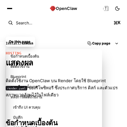
🇹🇭
OpenClaw
K
Search...
On this page
Copy page
Install
/
แสดงผล
HOSTING
ข้อกำหนดเบื้องต้น
แสดงผล
ติดตั้งใช้งาน
Blueprint
ติดตั้งใช้งาน OpenClaw บน
Render
โดยใช้ Blueprint
การเลือกแพ็กเกจ
ของรีโพซิทอรี ซึ่งประกาศบริการ ดิสก์ และตัวแปร
render.yaml
สภาพแวดล้อมไว้ในไฟล์เดียว
หลังการติดตั้งใช้งาน
เข้าถึง UI ควบคุม
บันทึก
ข้อกำหนดเบื้องต้น