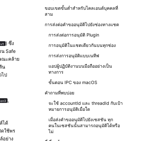
ขอบเขตขั้นต่ำสำหรับไคลเอนต์บุคคลที่
สาม
การส่งต่อคำขออนุมัติไปยังช่องทางแชต
การส่งต่อการอนุมัติ Plugin
) ซึ่ง
cut
การอนุมัติในแชตเดียวกันบนทุกช่อง
เจน Safe
การส่งการอนุมัติแบบเนทีฟ
กษณะคล้าย
แอปผู้ปฏิบัติงานบนมือถืออย่างเป็น
ส้น
ทางการ
่วไป
ขั้นตอน IPC ของ macOS
คำถามที่พบบ่อย
,
hon3
จะใช้ accountId และ threadId กับเป้า
หมายการอนุมัติเมื่อใด
เมื่อส่งคำขออนุมัติไปยังเซสชัน ทุก
์ได้
คนในเซสชันนั้นสามารถอนุมัติได้หรือ
ิดใช้พร
ไม่
ล์อย่าง