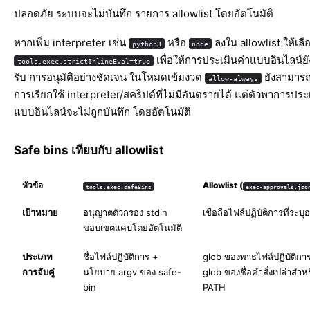
ปลอดภัย ระบบจะไม่บันทึก รายการ allowlist โดยอัตโนมัติ
หากเพิ่ม interpreter เช่น
หรือ
ลงใน allowlist ให้เลื
python3
node
เพื่อให้การประเมินค่าแบบอินไลน์ยั
tools.exec.strictInlineEval=true
รับ การอนุมัติอย่างชัดเจน ในโหมดเข้มงวด
ยังสามารถ
allow-always
การเรียกใช้ interpreter/สคริปต์ที่ไม่มีอันตรายได้ แต่ตัวพาการประ
แบบอินไลน์จะไม่ถูกบันทึก โดยอัตโนมัติ
Safe bins เทียบกับ allowlist
หัวข้อ
Allowlist (
tools.exec.safeBins
exec-approvals.jso
เป้าหมาย
อนุญาตตัวกรอง stdin
เชื่อถือไฟล์ปฏิบัติการที่ระบ
ขอบเขตแคบโดยอัตโนมัติ
ประเภท
ชื่อไฟล์ปฏิบัติการ +
glob ของพาธไฟล์ปฏิบัติการท
การจับคู่
นโยบาย argv ของ safe-
glob ของชื่อคำสั่งเปล่าสำหรั
bin
PATH