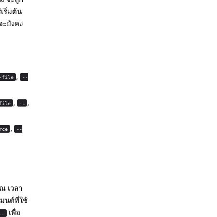
ริ่มต้น
กจะยังคง
,
-file
--
,
,
file
-L
,
rce
--
ณ เวลา
มนต์ที่ใช้
เพื่อ
..