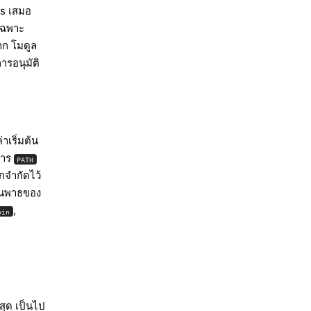
ns เสมอ
เฉพาะ
ก โมดูล
ารอนุมัติ
าเริ่มต้น
การ
PATH
ูกจำกัดไว้
่ในพาธของ
,
bin
สุด เป็นไป