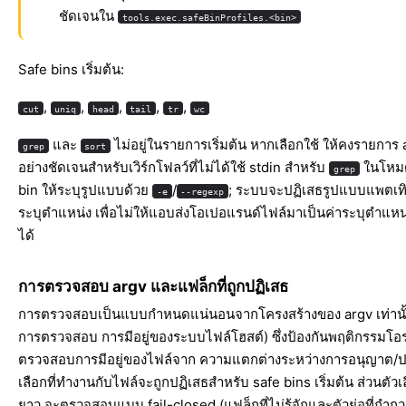
ชัดเจนใน
tools.exec.safeBinProfiles.<bin>
Safe bins เริ่มต้น:
,
,
,
,
,
cut
uniq
head
tail
tr
wc
และ
ไม่อยู่ในรายการเริ่มต้น หากเลือกใช้ ให้คงรายการ 
grep
sort
อย่างชัดเจนสำหรับเวิร์กโฟลว์ที่ไม่ได้ใช้ stdin สำหรับ
ในโหมด
grep
bin ให้ระบุรูปแบบด้วย
/
; ระบบจะปฏิเสธรูปแบบแพตเท
-e
--regexp
ระบุตำแหน่ง เพื่อไม่ให้แอบส่งโอเปอแรนด์ไฟล์มาเป็นค่าระบุตำแหน
ได้
การตรวจสอบ argv และแฟล็กที่ถูกปฏิเสธ
การตรวจสอบเป็นแบบกำหนดแน่นอนจากโครงสร้างของ argv เท่านั้น
การตรวจสอบ การมีอยู่ของระบบไฟล์โฮสต์) ซึ่งป้องกันพฤติกรรมโอร
ตรวจสอบการมีอยู่ของไฟล์จาก ความแตกต่างระหว่างการอนุญาต/ปฏ
เลือกที่ทำงานกับไฟล์จะถูกปฏิเสธสำหรับ safe bins เริ่มต้น ส่วนตัว
ยาว จะตรวจสอบแบบ fail-closed (แฟล็กที่ไม่รู้จักและตัวย่อที่กำก