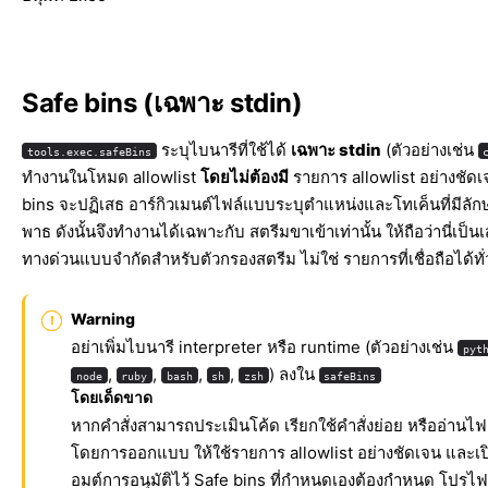
Safe bins (เฉพาะ stdin)
ระบุไบนารีที่ใช้ได้
เฉพาะ stdin
(ตัวอย่างเช่น
tools.exec.safeBins
ทำงานในโหมด allowlist
โดยไม่ต้องมี
รายการ allowlist อย่างชัด
bins จะปฏิเสธ อาร์กิวเมนต์ไฟล์แบบระบุตำแหน่งและโทเค็นที่มีลั
พาธ ดังนั้นจึงทำงานได้เฉพาะกับ สตรีมขาเข้าเท่านั้น ให้ถือว่านี่เป็นเ
ทางด่วนแบบจำกัดสำหรับตัวกรองสตรีม ไม่ใช่ รายการที่เชื่อถือได้ทั
Warning
อย่าเพิ่มไบนารี interpreter หรือ runtime (ตัวอย่างเช่น
pyt
,
,
,
,
) ลงใน
node
ruby
bash
sh
zsh
safeBins
โดยเด็ดขาด
หากคำสั่งสามารถประเมินโค้ด เรียกใช้คำสั่งย่อย หรืออ่านไฟล
โดยการออกแบบ ให้ใช้รายการ allowlist อย่างชัดเจน และเป
อมต์การอนุมัติไว้ Safe bins ที่กำหนดเองต้องกำหนด โปรไฟ