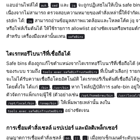
แอบอ่านไฟล์ได้
,
และ
จะถูกปฏิเสธไม่ให้เป็น safe bi
awk
sed
jq
เนื่องจากไม่สามารถ ตรวจสอบความหมายของคำสั่งเหล่านี้ให้จำกัด
stdin ได้:
สามารถอ่านข้อมูลสภาพแวดล้อมและโหลดโค้ด jq จา
jq
หรือไฟล์เริ่มต้นได้ ให้ใช้รายการ allowlist อย่างชัดเจนหรือพรอมต์ก
สำหรับ เครื่องมือเหล่านั้นแทน
safeBins
ไดเรกทอรีไบนารีที่เชื่อถือได้
Safe bins ต้องถูกแก้ไขตำแหน่งจากไดเรกทอรีไบนารีที่เชื่อถือได้ (ค่
ของระบบ รวมถึง
ที่เป็นตัวเลือก) ราย
tools.exec.safeBinTrustedDirs
จะไม่ได้รับความเชื่อถือโดยอัตโนมัติ ไดเรกทอรีเริ่มต้นที่เชื่อถือได้ถ
โดยตั้งใจ ได้แก่
,
หาก ไฟล์ปฏิบัติการ safe-bin อยู
/bin
/usr/bin
ตัวจัดการแพ็กเกจ/ผู้ใช้ (ตัวอย่างเช่น
,
/opt/homebrew/bin
/usr/local/
,
) ให้เพิ่มพาธเหล่านั้น ลงใน
/opt/local/bin
/snap/bin
อย่างชัดเจน
tools.exec.safeBinTrustedDirs
การเชื่อมคำสั่งเชลล์ แรปเปอร์ และมัลติเพล็กเซอร์
อนุญาตการเชื่อมคำสั่งเชลล์ (
,
,
) เมื่อทุกเซ็กเมนต์ระดับบน
&&
||
;