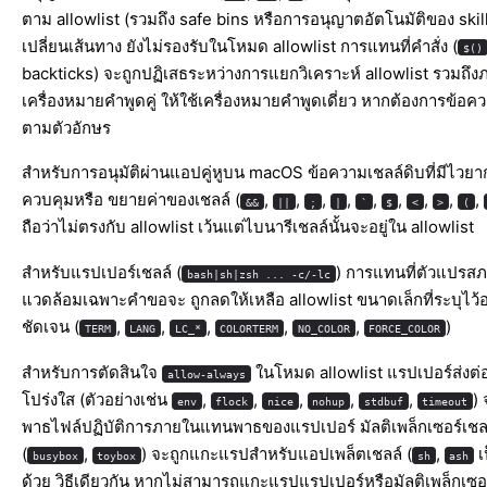
ตาม allowlist (รวมถึง safe bins หรือการอนุญาตอัตโนมัติของ skil
เปลี่ยนเส้นทาง ยังไม่รองรับในโหมด allowlist การแทนที่คำสั่ง (
$()
backticks) จะถูกปฏิเสธระหว่างการแยกวิเคราะห์ allowlist รวมถึ
เครื่องหมายคำพูดคู่ ให้ใช้เครื่องหมายคำพูดเดี่ยว หากต้องการข้อ
ตามตัวอักษร
สำหรับการอนุมัติผ่านแอปคู่หูบน macOS ข้อความเชลล์ดิบที่มีไวยา
ควบคุมหรือ ขยายค่าของเชลล์ (
,
,
,
,
,
,
,
,
,
&&
||
;
|
`
$
<
>
(
ถือว่าไม่ตรงกับ allowlist เว้นแต่ไบนารีเชลล์นั้นจะอยู่ใน allowlist
สำหรับแรปเปอร์เชลล์ (
) การแทนที่ตัวแปรส
bash|sh|zsh ... -c/-lc
แวดล้อมเฉพาะคำขอจะ ถูกลดให้เหลือ allowlist ขนาดเล็กที่ระบุไว้อ
ชัดเจน (
,
,
,
,
,
)
TERM
LANG
LC_*
COLORTERM
NO_COLOR
FORCE_COLOR
สำหรับการตัดสินใจ
ในโหมด allowlist แรปเปอร์ส่งต
allow-always
โปร่งใส (ตัวอย่างเช่น
,
,
,
,
,
)
env
flock
nice
nohup
stdbuf
timeout
พาธไฟล์ปฏิบัติการภายในแทนพาธของแรปเปอร์ มัลติเพล็กเซอร์เชล
(
,
) จะถูกแกะแรปสำหรับแอปเพล็ตเชลล์ (
,
เ
busybox
toybox
sh
ash
ด้วย วิธีเดียวกัน หากไม่สามารถแกะแรปแรปเปอร์หรือมัลติเพล็กเซอร