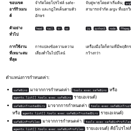
ขอบเขต
จำกัดโดยโปรไฟล์ safe-
จับคู่พาธโดยค่าเริ่มต้น;
arg
อาร์กิวเมน
bin และกฎโทเค็นตามตัว
สามารถจำกัด argv ที่แยกวิ
ต์
อักษร
ตัวอย่าง
,
,
,
,
,
,
head
tail
tr
wc
jq
python3
node
ffmpeg
ทั่วไป
การใช้งาน
การแปลงข้อความความ
เครื่องมือใดก็ตามที่มีพฤติ
ที่เหมาะสม
เสี่ยงต่ำในไปป์ไลน์
กว้างกว่า
ที่สุด
ตำแหน่งการกำหนดค่า:
มาจากการกำหนดค่า (
หรือ
safeBins
tools.exec.safeBins
รายเอเจนต์)
agents.list[].tools.exec.safeBins
มาจากการกำหนดค่า (
safeBinTrustedDirs
tools.exec.safeBinTrus
หรือ
รายเอเจนต์)
agents.list[].tools.exec.safeBinTrustedDirs
มาจากการกำหนดค่า (
safeBinProfiles
tools.exec.safeBinProfile
รายเอเจนต์) คีย์โปรไฟ
agents.list[].tools.exec.safeBinProfiles