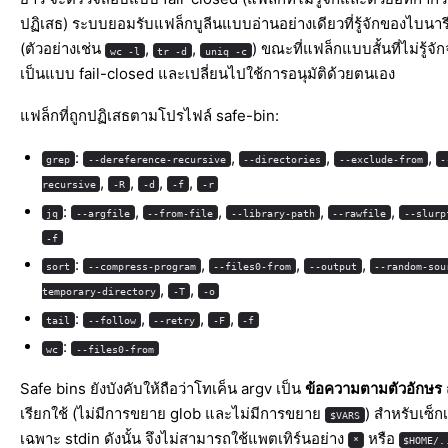
ปฏิเสธ) ระบบยอมรับแฟล็กบูลีนแบบอ่านอย่างเดียวที่รู้จักของไบนารีเ
(ตัวอย่างเช่น
,
,
) ขณะที่แฟล็กแบบสั้นที่ไม่รู้จั
wc -l
tr -d
uniq -c
เป็นแบบ fail-closed และเปลี่ยนไปใช้การอนุมัติด้วยตนเอง
แฟล็กที่ถูกปฏิเสธตามโปรไฟล์ safe-bin:
:
,
,
,
grep
--dereference-recursive
--directories
--exclude-from
-
,
,
,
,
recursive
-R
-d
-f
-r
:
,
,
,
,
jq
--argfile
--from-file
--library-path
--rawfile
--slurp
-f
:
,
,
,
sort
--compress-program
--files0-from
--output
--random-sou
,
,
temporary-directory
-T
-o
:
,
,
,
tail
--follow
--retry
-F
-f
:
wc
--files0-from
Safe bins ยังบังคับให้ถือว่าโทเค็น argv เป็น
ข้อความตามตัวอักษร
เรียกใช้ (ไม่มีการขยาย glob และไม่มีการขยาย
) สำหรับเซ็กเ
$VARS
เฉพาะ stdin ดังนั้น จึงไม่สามารถใช้แพตเทิร์นอย่าง
หรือ
*
$HOME/.