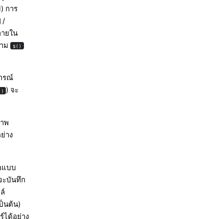
l) การ
/
งภายใน
ความ
$()
กรณ์
) จะ
)
ภาพ
ย่าง
่อแบบ
 จะบันทึก
ล์
ป็นต้น)
์ได้อย่าง