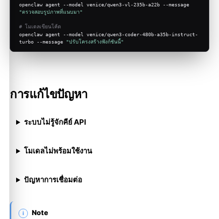
openclaw agent --model venice/qwen3-vl-235b-a22b --message 
"ตรวจสอบรูปภาพที่แนบมา"
# โมเดลเขียนโค้ด
openclaw agent --model venice/qwen3-coder-480b-a35b-instruct-
turbo --message 
"ปรับโครงสร้างฟังก์ชันนี้"
การแก้ไขปัญหา
ระบบไม่รู้จักคีย์ API
โมเดลไม่พร้อมใช้งาน
ปัญหาการเชื่อมต่อ
Note