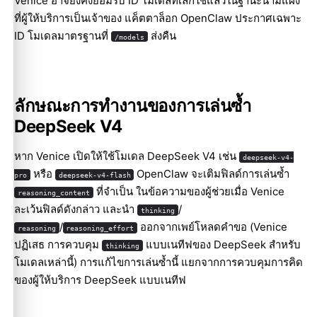
Venice อาจยังคงยอมรับ ID โมเดลที่เลิกใช้แล้วในฐานะนามแฝง
ที่ผู้ให้บริการเป็นเจ้าของ แค็ตตาล็อก OpenClaw ประกาศเฉพาะ
ID โมเดลมาตรฐานที่
ส่งคืน
/models
ลักษณะการทำงานของการเล่นซ้ำ
DeepSeek V4
หาก Venice เปิดให้ใช้โมเดล DeepSeek V4 เช่น
deepseek-v4-
หรือ
OpenClaw จะเติมฟิลด์การเล่นซ้ำ
pro
deepseek-v4-flash
ที่จำเป็น ในข้อความของผู้ช่วยเมื่อ Venice
reasoning_content
ละเว้นฟิลด์ดังกล่าว และนำ
/
thinking
/
ออกจากเพย์โหลดคำขอ (Venice
reasoning
reasoning_effort
ปฏิเสธ การควบคุม
แบบเนทีฟของ DeepSeek สำหรับ
thinking
โมเดลเหล่านี้) การแก้ไขการเล่นซ้ำนี้ แยกจากการควบคุมการคิด
ของผู้ให้บริการ DeepSeek แบบเนทีฟ