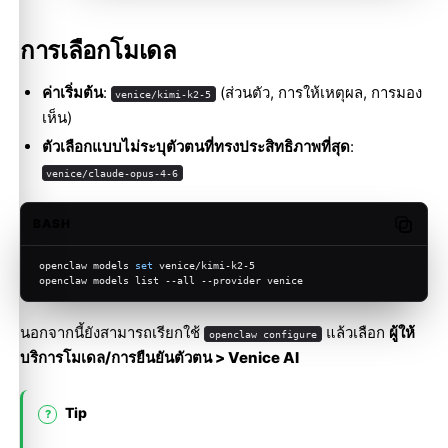
การเลือกโมเดล
ค่าเริ่มต้น
:
(ส่วนตัว, การให้เหตุผล, การมอง
venice/kimi-k2-5
เห็น)
ตัวเลือกแบบไม่ระบุตัวตนที่ทรงประสิทธิภาพที่สุด
:
venice/claude-opus-4-6
BASH
Copy c
openclaw models 
set
 venice/kimi-k2-5
openclaw models list --all --provider venice
นอกจากนี้ยังสามารถเรียกใช้
แล้วเลือก
ผู้ให้
openclaw configure
บริการโมเดล/การยืนยันตัวตน > Venice AI
Tip