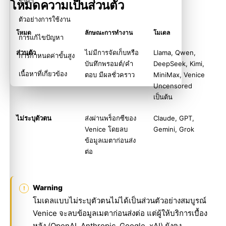
ราคา
โหมดความเป็นส่วนตัว
ตัวอย่างการใช้งาน
โหมด
ลักษณะการทำงาน
โมเดล
การแก้ไขปัญหา
ส่วนตัว
ไม่มีการจัดเก็บหรือ
Llama, Qwen,
การกำหนดค่าขั้นสูง
บันทึกพรอมต์/คำ
DeepSeek, Kimi,
เนื้อหาที่เกี่ยวข้อง
ตอบ มีผลชั่วคราว
MiniMax, Venice
Uncensored
เป็นต้น
ไม่ระบุตัวตน
ส่งผ่านพร็อกซีของ
Claude, GPT,
Venice โดยลบ
Gemini, Grok
ข้อมูลเมตาก่อนส่ง
ต่อ
Warning
โมเดลแบบไม่ระบุตัวตนไม่ได้เป็นส่วนตัวอย่างสมบูรณ์
Venice จะลบข้อมูลเมตาก่อนส่งต่อ แต่ผู้ให้บริการเบื้อง
หลัง (OpenAI, Anthropic, Google, xAI) ยังคง