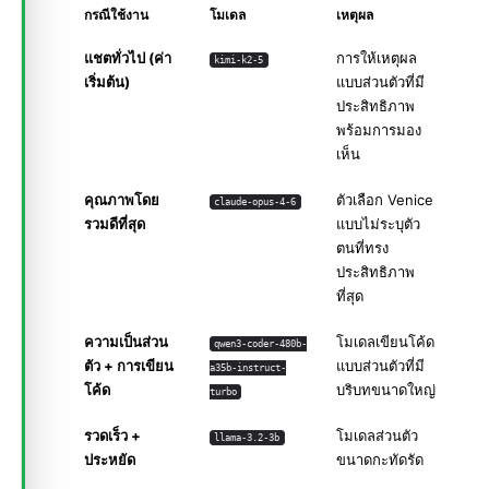
กรณีใช้งาน
โมเดล
เหตุผล
แชตทั่วไป (ค่า
การให้เหตุผล
kimi-k2-5
เริ่มต้น)
แบบส่วนตัวที่มี
ประสิทธิภาพ
พร้อมการมอง
เห็น
คุณภาพโดย
ตัวเลือก Venice
claude-opus-4-6
รวมดีที่สุด
แบบไม่ระบุตัว
ตนที่ทรง
ประสิทธิภาพ
ที่สุด
ความเป็นส่วน
โมเดลเขียนโค้ด
qwen3-coder-480b-
ตัว + การเขียน
แบบส่วนตัวที่มี
a35b-instruct-
โค้ด
บริบทขนาดใหญ่
turbo
รวดเร็ว +
โมเดลส่วนตัว
llama-3.2-3b
ประหยัด
ขนาดกะทัดรัด