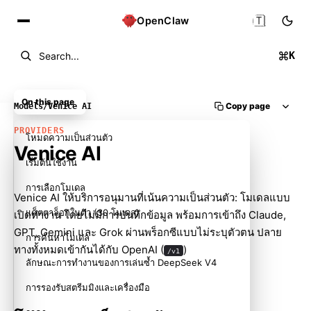
🇹🇭
OpenClaw
K
Search...
On this page
Copy page
Models
/
Venice AI
PROVIDERS
โหมดความเป็นส่วนตัว
Venice AI
เริ่มต้นใช้งาน
การเลือกโมเดล
Venice AI
ให้บริการอนุมานที่เน้นความเป็นส่วนตัว: โมเดลแบบ
แค็ตตาล็อกในตัว (30 โมเดล)
เปิดทำงาน โดยไม่มีการบันทึกข้อมูล พร้อมการเข้าถึง Claude,
GPT, Gemini และ Grok ผ่านพร็อกซีแบบไม่ระบุตัวตน ปลาย
การค้นหาโมเดล
ทางทั้งหมดเข้ากันได้กับ OpenAI (
)
/v1
ลักษณะการทำงานของการเล่นซ้ำ DeepSeek V4
การรองรับสตรีมมิงและเครื่องมือ