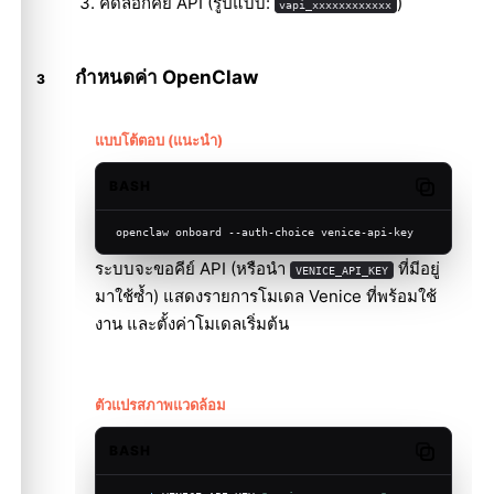
คัดลอกคีย์ API (รูปแบบ:
)
vapi_xxxxxxxxxxxx
กำหนดค่า OpenClaw
แบบโต้ตอบ (แนะนำ)
BASH
Copy code
openclaw onboard --auth-choice venice-api-key
ระบบจะขอคีย์ API (หรือนำ
ที่มีอยู่
VENICE_API_KEY
มาใช้ซ้ำ) แสดงรายการโมเดล Venice ที่พร้อมใช้
งาน และตั้งค่าโมเดลเริ่มต้น
ตัวแปรสภาพแวดล้อม
BASH
Copy code