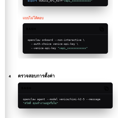
export
 VENICE_API_KEY=
"vapi_xxxxxxxxxxxx"
แบบไม่โต้ตอบ
BASH
Copy code
openclaw onboard --non-interactive \
  --auth-choice venice-api-key \
  --venice-api-key 
"vapi_xxxxxxxxxxxx"
ตรวจสอบการตั้งค่า
BASH
Copy c
openclaw agent --model venice/kimi-k2-5 --message 
"สวัสดี คุณทำงานอยู่หรือไม่"