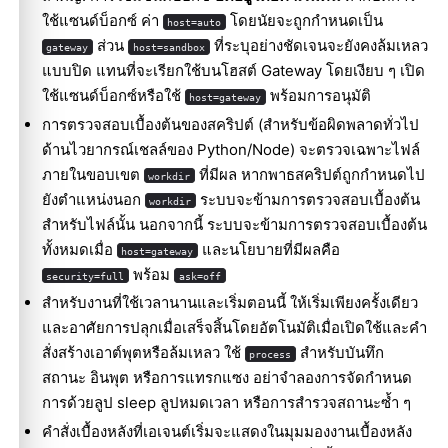
ใช้แซนด์บ็อกซ์ ค่า
โดยนัยจะถูกกำหนดเป็น
host=auto
ส่วน
ที่ระบุอย่างชัดเจนจะยังคงล้มเหลว
gateway
host=sandbox
แบบปิด แทนที่จะเรียกใช้บนโฮสต์ Gateway โดยเงียบ ๆ เปิด
ใช้แซนด์บ็อกซ์หรือใช้
พร้อมการอนุมัติ
host=gateway
การตรวจสอบเบื้องต้นของสคริปต์ (สำหรับข้อผิดพลาดทั่วไป
ด้านไวยากรณ์เชลล์ของ Python/Node) จะตรวจเฉพาะไฟล์
ภายในขอบเขต
ที่มีผล หากพาธสคริปต์ถูกกำหนดไป
workdir
ยังตำแหน่งนอก
ระบบจะข้ามการตรวจสอบเบื้องต้น
workdir
สำหรับไฟล์นั้น นอกจากนี้ ระบบจะข้ามการตรวจสอบเบื้องต้น
ทั้งหมดเมื่อ
และนโยบายที่มีผลคือ
host=gateway
พร้อม
security=full
ask=off
สำหรับงานที่ใช้เวลานานและเริ่มตอนนี้ ให้เริ่มเพียงครั้งเดียว
และอาศัยการปลุกเมื่อเสร็จสิ้นโดยอัตโนมัติเมื่อเปิดใช้และคำ
สั่งสร้างเอาต์พุตหรือล้มเหลว ใช้
สำหรับบันทึก
process
สถานะ อินพุต หรือการแทรกแซง อย่าจำลองการจัดกำหนด
การด้วยลูป sleep ลูปหมดเวลา หรือการสำรวจสถานะซ้ำ ๆ
คำสั่งเบื้องหลังที่เอเจนต์เริ่มจะแสดงในมุมมองงานเบื้องหลัง