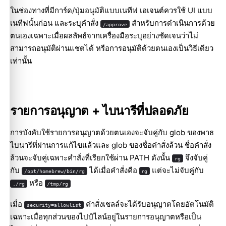
ในช่องทางที่มีการ์ด/ปุ่มอนุมัติแบบเนทีฟ เอเจนต์ควรใช้ UI แบบ
เนทีฟนั้นก่อน และระบุคำสั่ง
สำหรับการดำเนินการด้วย
/approve
ตนเองเฉพาะเมื่อผลลัพธ์จากเครื่องมือระบุอย่างชัดเจนว่าไม่
สามารถอนุมัติผ่านแชตได้ หรือการอนุมัติด้วยตนเองเป็นวิธีเดียว
เท่านั้น
รายการอนุญาต + ไบนารีที่ปลอดภัย
การบังคับใช้รายการอนุญาตด้วยตนเองจะจับคู่กับ glob ของพาธ
ไบนารีที่ผ่านการแก้ไขแล้วและ glob ของชื่อคำสั่งล้วน ชื่อคำสั่ง
ล้วนจะจับคู่เฉพาะคำสั่งที่เรียกใช้ผ่าน PATH ดังนั้น
จึงจับคู่
rg
กับ
ได้เมื่อคำสั่งคือ
แต่จะไม่จับคู่กับ
/opt/homebrew/bin/rg
rg
หรือ
./rg
/tmp/rg
เมื่อ
คำสั่งเชลล์จะได้รับอนุญาตโดยอัตโนมัติ
security=allowlist
เฉพาะเมื่อทุกส่วนของไปป์ไลน์อยู่ในรายการอนุญาตหรือเป็น