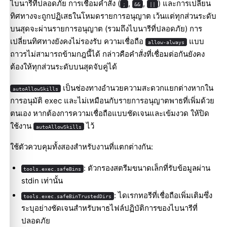
ไบนารีที่ปลอดภัย การเชื่อมคำสั่ง (
,
,
) และการเปลี่ยน
;
&&
||
ทิศทางจะถูกปฏิเสธในโหมดรายการอนุญาต เว้นแต่ทุกส่วนระดับ
บนสุดจะผ่านรายการอนุญาต (รวมถึงไบนารีที่ปลอดภัย) การ
เปลี่ยนทิศทางยังคงไม่รองรับ ความเชื่อถือ
แบบ
allow-always
ถาวรไม่สามารถข้ามกฎนี้ได้ กล่าวคือคำสั่งที่เชื่อมต่อกันยังคง
ต้องให้ทุกส่วนระดับบนสุดจับคู่ได้
เป็นช่องทางอำนวยความสะดวกแยกต่างหากใน
autoAllowSkills
การอนุมัติ exec และไม่เหมือนกับรายการอนุญาตพาธที่เพิ่มด้วย
ตนเอง หากต้องการความเชื่อถือแบบชัดเจนและเข้มงวด ให้ปิด
ใช้งาน
ไว้
autoAllowSkills
ใช้ตัวควบคุมทั้งสองสำหรับงานที่แตกต่างกัน:
: ตัวกรองสตรีมขนาดเล็กที่รับข้อมูลผ่าน
tools.exec.safeBins
stdin เท่านั้น
: ไดเรกทอรีที่เชื่อถือเพิ่มเติมซึ่ง
tools.exec.safeBinTrustedDirs
ระบุอย่างชัดเจนสำหรับพาธไฟล์ปฏิบัติการของไบนารีที่
ปลอดภัย