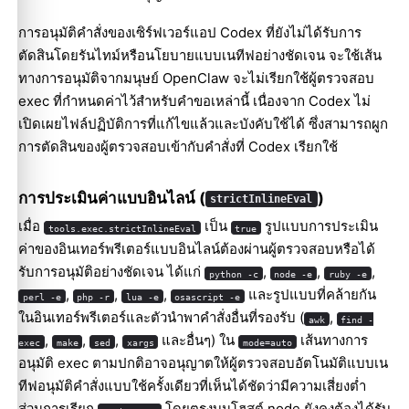
การอนุมัติคำสั่งของเซิร์ฟเวอร์แอป Codex ที่ยังไม่ได้รับการ
ตัดสินโดยรันไทม์หรือนโยบายแบบเนทีฟอย่างชัดเจน จะใช้เส้น
ทางการอนุมัติจากมนุษย์ OpenClaw จะไม่เรียกใช้ผู้ตรวจสอบ
exec ที่กำหนดค่าไว้สำหรับคำขอเหล่านี้ เนื่องจาก Codex ไม่
เปิดเผยไฟล์ปฏิบัติการที่แก้ไขแล้วและบังคับใช้ได้ ซึ่งสามารถผูก
การตัดสินของผู้ตรวจสอบเข้ากับคำสั่งที่ Codex เรียกใช้
การประเมินค่าแบบอินไลน์ (
)
strictInlineEval
เมื่อ
เป็น
รูปแบบการประเมิน
tools.exec.strictInlineEval
true
ค่าของอินเทอร์พรีเตอร์แบบอินไลน์ต้องผ่านผู้ตรวจสอบหรือได้
รับการอนุมัติอย่างชัดเจน ได้แก่
,
,
,
python -c
node -e
ruby -e
,
,
,
และรูปแบบที่คล้ายกัน
perl -e
php -r
lua -e
osascript -e
ในอินเทอร์พรีเตอร์และตัวนำพาคำสั่งอื่นที่รองรับ (
,
awk
find -
,
,
,
และอื่นๆ) ใน
เส้นทางการ
exec
make
sed
xargs
mode=auto
อนุมัติ exec ตามปกติอาจอนุญาตให้ผู้ตรวจสอบอัตโนมัติแบบเน
ทีฟอนุมัติคำสั่งแบบใช้ครั้งเดียวที่เห็นได้ชัดว่ามีความเสี่ยงต่ำ
ส่วนการเรียก
โดยตรงบนโฮสต์ node ยังคงต้องได้รับ