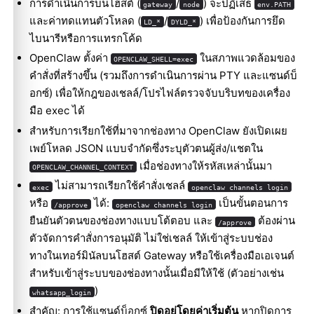
การดำเนินการบนโฮสต์ (
/
) จะปฏิเสธ
gateway
node
env.PATH
และค่าทดแทนตัวโหลด (
/
) เพื่อป้องกันการยึด
LD_*
DYLD_*
ไบนารีหรือการแทรกโค้ด
OpenClaw ตั้งค่า
ในสภาพแวดล้อมของ
OPENCLAW_SHELL=exec
คำสั่งที่สร้างขึ้น (รวมถึงการดำเนินการผ่าน PTY และแซนด์บ็
อกซ์) เพื่อให้กฎของเชลล์/โปรไฟล์ตรวจจับบริบทของเครื่อง
มือ exec ได้
สำหรับการเรียกใช้ที่มาจากช่องทาง OpenClaw ยังเปิดเผย
เพย์โหลด JSON แบบจำกัดซึ่งระบุตัวตนผู้ส่ง/แชตใน
เมื่อช่องทางให้รหัสเหล่านั้นมา
OPENCLAW_CHANNEL_CONTEXT
ไม่สามารถเรียกใช้คำสั่งเชลล์
exec
openclaw channels login
หรือ
ได้:
เป็นขั้นตอนการ
/approve
openclaw channels login
ยืนยันตัวตนของช่องทางแบบโต้ตอบ และ
ต้องผ่าน
/approve
ตัวจัดการคำสั่งการอนุมัติ ไม่ใช่เชลล์ ให้เข้าสู่ระบบช่อง
ทางในเทอร์มินัลบนโฮสต์ Gateway หรือใช้เครื่องมือเอเจนต์
สำหรับเข้าสู่ระบบของช่องทางนั้นเมื่อมีให้ใช้ (ตัวอย่างเช่น
)
whatsapp_login
สำคัญ: การใช้แซนด์บ็อกซ์
ปิดอยู่โดยค่าเริ่มต้น
หากปิดการ