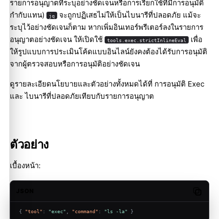
รายการอนุญาตที่ระบุอย่างชัดเจนหรือการเรียกใช้ที่มีการอนุมัติ
กำกับแทน)
จะถูกปฏิเสธไม่ให้เป็นไบนารีที่ปลอดภัย แม้จะ
jq
ระบุไว้อย่างชัดเจนก็ตาม หากเพิ่มอินเทอร์พรีเตอร์ลงในรายการ
อนุญาตอย่างชัดเจน ให้เปิดใช้
เพื่อ
tools.exec.strictInlineEval
ให้รูปแบบการประเมินโค้ดแบบอินไลน์ยังคงต้องได้รับการอนุมัติ
จากผู้ตรวจสอบหรือการอนุมัติอย่างชัดเจน
ดูรายละเอียดนโยบายและตัวอย่างทั้งหมดได้ที่
การอนุมัติ Exec
และ
ไบนารีที่ปลอดภัยเทียบกับรายการอนุญาต
ตัวอย่าง
เบื้องหน้า:
JSON
Copy c
{
"tool"
:
"exec"
,
"command"
:
"ls -la"
}