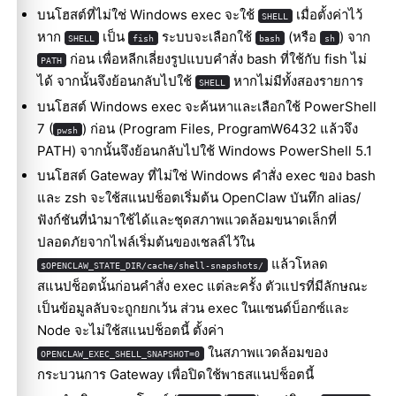
บนโฮสต์ที่ไม่ใช่ Windows exec จะใช้
เมื่อตั้งค่าไว้
SHELL
หาก
เป็น
ระบบจะเลือกใช้
(หรือ
) จาก
SHELL
fish
bash
sh
ก่อน เพื่อหลีกเลี่ยงรูปแบบคำสั่ง bash ที่ใช้กับ fish ไม่
PATH
ได้ จากนั้นจึงย้อนกลับไปใช้
หากไม่มีทั้งสองรายการ
SHELL
บนโฮสต์ Windows exec จะค้นหาและเลือกใช้ PowerShell
7 (
) ก่อน (Program Files, ProgramW6432 แล้วจึง
pwsh
PATH) จากนั้นจึงย้อนกลับไปใช้ Windows PowerShell 5.1
บนโฮสต์ Gateway ที่ไม่ใช่ Windows คำสั่ง exec ของ bash
และ zsh จะใช้สแนปช็อตเริ่มต้น OpenClaw บันทึก alias/
ฟังก์ชันที่นำมาใช้ได้และชุดสภาพแวดล้อมขนาดเล็กที่
ปลอดภัยจากไฟล์เริ่มต้นของเชลล์ไว้ใน
แล้วโหลด
$OPENCLAW_STATE_DIR/cache/shell-snapshots/
สแนปช็อตนั้นก่อนคำสั่ง exec แต่ละครั้ง ตัวแปรที่มีลักษณะ
เป็นข้อมูลลับจะถูกยกเว้น ส่วน exec ในแซนด์บ็อกซ์และ
Node จะไม่ใช้สแนปช็อตนี้ ตั้งค่า
ในสภาพแวดล้อมของ
OPENCLAW_EXEC_SHELL_SNAPSHOT=0
กระบวนการ Gateway เพื่อปิดใช้พาธสแนปช็อตนี้