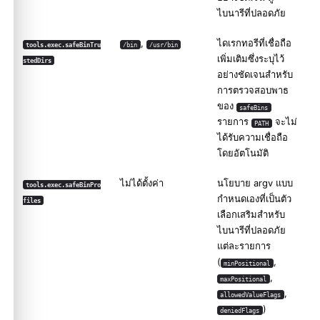
ไบนารีที่ปลอดภัย
,
ไดเรกทอรีที่เชื่อถือ
tools.exec.safeBinTru
/bin
/usr/bin
เพิ่มเติมซึ่งระบุไว้
stedDirs
อย่างชัดเจนสำหรับ
การตรวจสอบพาธ
ของ
safeBins
รายการ
จะไม่
PATH
ได้รับความเชื่อถือ
โดยอัตโนมัติ
ไม่ได้ตั้งค่า
นโยบาย argv แบบ
tools.exec.safeBinPro
กำหนดเองที่เป็นตัว
files
เลือกเสริมสำหรับ
ไบนารีที่ปลอดภัย
แต่ละรายการ
(
,
minPositional
,
maxPositional
,
allowedValueFlags
)
deniedFlags