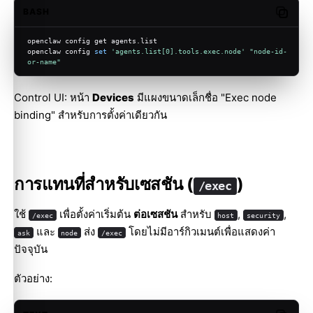
BASH
Copy c
openclaw config get agents.list
openclaw config 
set
'agents.list[0].tools.exec.node'
"node-id-
or-name"
Control UI: หน้า
Devices
มีแผงขนาดเล็กชื่อ "Exec node
binding" สำหรับการตั้งค่าเดียวกัน
การแทนที่สำหรับเซสชัน (
)
/exec
ใช้
เพื่อตั้งค่าเริ่มต้น
ต่อเซสชัน
สำหรับ
,
,
/exec
host
security
และ
ส่ง
โดยไม่มีอาร์กิวเมนต์เพื่อแสดงค่า
ask
node
/exec
ปัจจุบัน
ตัวอย่าง: