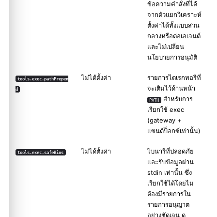
ข้อความคำสั่งที่ได้
จากตัวแยกวิเคราะห์
ตั้งค่าได้ทั้งแบบส่วน
กลางหรือต่อเอเจนต์
และไม่เปลี่ยน
นโยบายการอนุมัติ
ไม่ได้ตั้งค่า
รายการไดเรกทอรีที่
tools.exec.pathPrepen
จะเติมไว้ด้านหน้า
d
สำหรับการ
PATH
เรียกใช้ exec
(gateway +
แซนด์บ็อกซ์เท่านั้น)
ไม่ได้ตั้งค่า
ไบนารีที่ปลอดภัย
tools.exec.safeBins
และรับข้อมูลผ่าน
stdin เท่านั้น ซึ่ง
เรียกใช้ได้โดยไม่
ต้องมีรายการใน
รายการอนุญาต
อย่างชัดเจน ดู