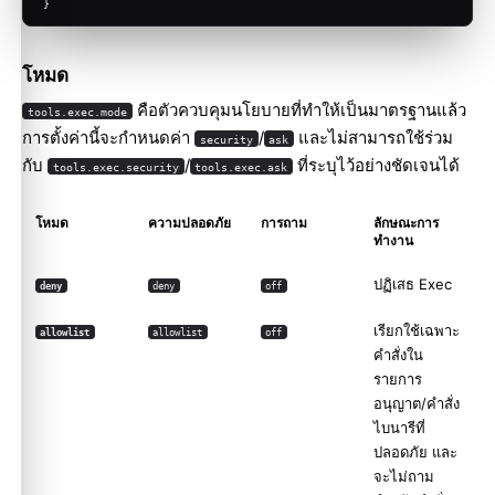
}
โหมด
คือตัวควบคุมนโยบายที่ทำให้เป็นมาตรฐานแล้ว
tools.exec.mode
การตั้งค่านี้จะกำหนดค่า
/
และไม่สามารถใช้ร่วม
security
ask
กับ
/
ที่ระบุไว้อย่างชัดเจนได้
tools.exec.security
tools.exec.ask
โหมด
ความปลอดภัย
การถาม
ลักษณะการ
ทำงาน
ปฏิเสธ Exec
deny
deny
off
เรียกใช้เฉพาะ
allowlist
allowlist
off
คำสั่งใน
รายการ
อนุญาต/คำสั่ง
ไบนารีที่
ปลอดภัย และ
จะไม่ถาม