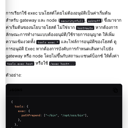
การเรียกใช้ exec บนโฮสต์โดยไม่ต้องอนุมัติเป็นค่าเริ่มต้น
สำหรับ gateway และ node (
,
) ซึ่งมาจาก
security=full
ask=off
ค่าเริ่มต้นของนโยบายโฮสต์ ไม่ใช่จาก
หากต้องการ
host=auto
ลักษณะการทำงานแบบต้องอนุมัติ/ใช้รายการอนุญาต ให้เพิ่ม
ความเข้มงวดทั้ง
และไฟล์การอนุมัติของโฮสต์ ดู
tools.exec.*
การอนุมัติ Exec
หากต้องการบังคับการกำหนดเส้นทางไปยัง
gateway หรือ node โดยไม่ขึ้นกับสถานะแซนด์บ็อกซ์ ให้ตั้งค่า
หรือใช้
tools.exec.host
/exec host=...
ตัวอย่าง:
JSON5
Copy c
{
tools
: {
exec
: {
pathPrepend
: [
"~/bin"
, 
"/opt/oss/bin"
],
    },
  },