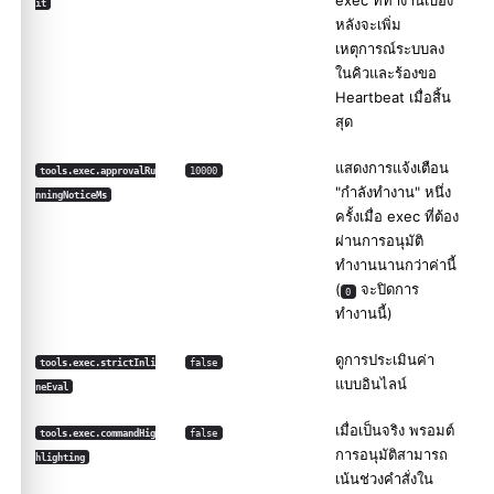
exec ที่ทำงานเบื้อง
it
หลังจะเพิ่ม
เหตุการณ์ระบบลง
ในคิวและร้องขอ
Heartbeat เมื่อสิ้น
สุด
แสดงการแจ้งเตือน
tools.exec.approvalRu
10000
"กำลังทำงาน" หนึ่ง
nningNoticeMs
ครั้งเมื่อ exec ที่ต้อง
ผ่านการอนุมัติ
ทำงานนานกว่าค่านี้
(
จะปิดการ
0
ทำงานนี้)
ดู
การประเมินค่า
tools.exec.strictInli
false
แบบอินไลน์
neEval
เมื่อเป็นจริง พรอมต์
tools.exec.commandHig
false
การอนุมัติสามารถ
hlighting
เน้นช่วงคำสั่งใน