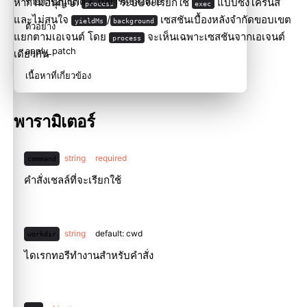
หากไม่อนุญาต
ระบบจะเรียกใช้
แบบซิงโครนัส
รายการอนุญาต + ไบนารีที่ปลอดภัย
process
exec
และไม่สนใจ
/
เซสชันเบื้องหลังจำกัดขอบเขต
yieldMs
background
ตัวอย่าง
แยกตามเอเจนต์ โดย
จะเห็นเฉพาะเซสชันจากเอเจนต์
process
apply_patch
เดียวกัน
เนื้อหาที่เกี่ยวข้อง
พารามิเตอร์
string
required
command
คำสั่งเชลล์ที่จะเรียกใช้
string
default: cwd
workdir
ไดเรกทอรีทำงานสำหรับคำสั่ง