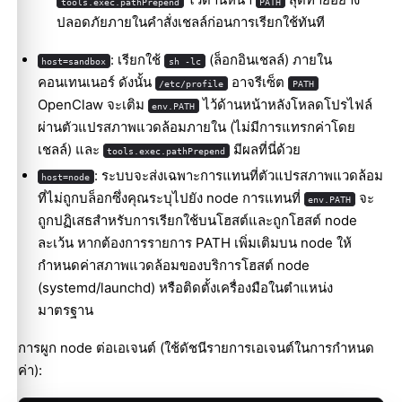
tools.exec.pathPrepend
PATH
ปลอดภัยภายในคำสั่งเชลล์ก่อนการเรียกใช้ทันที
: เรียกใช้
(ล็อกอินเชลล์) ภายใน
host=sandbox
sh -lc
คอนเทนเนอร์ ดังนั้น
อาจรีเซ็ต
/etc/profile
PATH
OpenClaw จะเติม
ไว้ด้านหน้าหลังโหลดโปรไฟล์
env.PATH
ผ่านตัวแปรสภาพแวดล้อมภายใน (ไม่มีการแทรกค่าโดย
เชลล์) และ
มีผลที่นี่ด้วย
tools.exec.pathPrepend
: ระบบจะส่งเฉพาะการแทนที่ตัวแปรสภาพแวดล้อม
host=node
ที่ไม่ถูกบล็อกซึ่งคุณระบุไปยัง node การแทนที่
จะ
env.PATH
ถูกปฏิเสธสำหรับการเรียกใช้บนโฮสต์และถูกโฮสต์ node
ละเว้น หากต้องการรายการ PATH เพิ่มเติมบน node ให้
กำหนดค่าสภาพแวดล้อมของบริการโฮสต์ node
(systemd/launchd) หรือติดตั้งเครื่องมือในตำแหน่ง
มาตรฐาน
การผูก node ต่อเอเจนต์ (ใช้ดัชนีรายการเอเจนต์ในการกำหนด
ค่า):