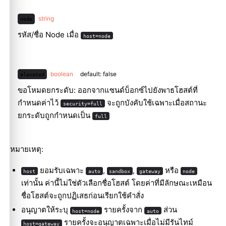
string
node
รหัส/ชื่อ Node เมื่อ
host=node
boolean
default: false
elevated
ขอโหมดยกระดับ: ออกจากแซนด์บ็อกซ์ไปยังพาธโฮสต์ที่
กำหนดค่าไว้
จะถูกบังคับใช้เฉพาะเมื่อสถานะ
security=full
ยกระดับถูกกำหนดเป็น
full
หมายเหตุ:
ยอมรับเฉพาะ
,
,
หรือ
host
auto
sandbox
gateway
node
เท่านั้น ค่านี้ไม่ใช่ตัวเลือกชื่อโฮสต์ โดยค่าที่มีลักษณะเหมือน
ชื่อโฮสต์จะถูกปฏิเสธก่อนเรียกใช้คำสั่ง
อนุญาตให้ระบุ
รายครั้งจาก
ส่วน
host=node
auto
รายครั้งจะอนุญาตเฉพาะเมื่อไม่มีรันไทม์
host=gateway