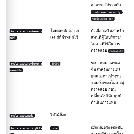
สามารถใช้ร่วมกับ
/
tools.exec.security
tools.exec.ask
โมเดลหลักของเอ
ตัวเลือกเสริมสำหรับ
tools.exec.reviewer.m
เจนต์ที่กำหนดไว้
แทนที่ผู้ให้บริการ/
odel
โมเดลที่ใช้ในการ
ตรวจสอบ
mode=auto
ระยะหมดเวลาต่อ
tools.exec.reviewer.t
30000
ขั้นสำหรับการเตรี
imeoutMs
ยมและการทำงาน
จนเสร็จของโมเดลผู้
ตรวจสอบ ก่อน
เปลี่ยนไปให้มนุษย์
ดำเนินการแทน
ไม่ได้ตั้งค่า
tools.exec.node
เมื่อเป็นจริง เซสชัน
tools.exec.notifyOnEx
true