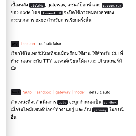
เบื้องหลัง
, gateway, แซนด์บ็อกซ์ และ
yieldMs
system.run
ของ node โดย
จะปิดใช้การหมดเวลาของ
timeout: 0
กระบวนการ exec สำหรับการเรียกครั้งนั้น
boolean
default: false
pty
เรียกใช้ในเทอร์มินัลเทียมเมื่อพร้อมใช้งาน ใช้สำหรับ CLI ที่
ทำงานเฉพาะกับ TTY เอเจนต์เขียนโค้ด และ UI บนเทอร์มิ
นัล
'auto' | 'sandbox' | 'gateway' | 'node'
default: auto
host
ตำแหน่งที่จะดำเนินการ
จะถูกกำหนดเป็น
auto
sandbox
เมื่อรันไทม์แซนด์บ็อกซ์ทำงานอยู่ และเป็น
ในกรณี
gateway
อื่น