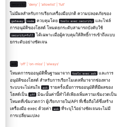
'deny' | 'allowlist' | 'full'
security
ไม่มีผลสำหรับการเรียกเครื่องมือปกติ ความปลอดภัยของ
/
ควบคุมโดย
และไฟล์
gateway
node
tools.exec.security
การอนุมัติของโฮสต์ โหมดยกระดับสามารถบังคับใช้
ได้เฉพาะเมื่อผู้ควบคุมให้สิทธิ์การเข้าถึงแบบ
security=full
ยกระดับอย่างชัดเจน
'off' | 'on-miss' | 'always'
ask
โหมดการขออนุมัติพื้นฐานมาจาก
และการ
tools.exec.ask
อนุมัติของโฮสต์ สำหรับการเรียกโมเดลที่มาจากช่องทาง
ระบบจะไม่สนใจ
รายครั้งเมื่อการขออนุมัติที่มีผลของ
ask
โฮสต์เป็น
มิฉะนั้นค่านี้ทำได้เพียงเพิ่มความเข้มงวดเป็น
off
โหมดที่เข้มงวดกว่า ผู้เรียกภายใน/API ที่เชื่อถือได้ซึ่งสร้าง
เครื่องมือ exec ด้วยค่า
ที่ระบุไว้อย่างชัดเจนจะไม่มี
ask
การเปลี่ยนแปลง