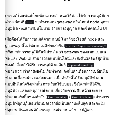
เอเจนต์ในแซนด์บ็อกซ์สามารถกำหนดให้ต้องได้รับการอนุมัติต่อ
คำขอก่อนที่
จะทำงานบน gateway หรือโฮสต์ node ดู
การ
exec
อนุมัติ Exec
สำหรับนโยบาย รายการอนุญาต และขั้นตอนใน UI
เมื่อต้องได้รับการอนุมัติจากมนุษย์ โฟลว์ของโฮสต์ node และ
gateway ที่ไม่ใช่แบบเนทีฟจะส่งคืน
status: "approval-pending"
พร้อมรหัสการอนุมัติทันที ส่วนโฟลว์ gateway ของแชตแบบเน
ทีฟและ Web UI สามารถรอแบบอินไลน์และส่งคืนผลลัพธ์สุดท้าย
ของคำสั่งหลังได้รับการอนุมัติ ผลลัพธ์
approval-pending
หมายความว่าคำสั่งยังไม่เริ่มทำงาน ดังนั้นคำเตือนการเปลี่ยนไป
ทำงานเบื้องหน้าจะแสดงเฉพาะเมื่อคำสั่งที่ได้รับอนุมัติทำงาน
แบบอินไลน์จริงเท่านั้น การเรียกใช้แบบอะซิงโครนัสที่ได้รับ
อนุมัติจะแสดงเหตุการณ์ระบบเกี่ยวกับความคืบหน้าและการ
ทำงานเสร็จสิ้นของคำสั่ง (
/
) ส่วนการ
Exec running
Exec finished
อนุมัติที่ถูกปฏิเสธหรือหมดเวลาถือเป็นสถานะสิ้นสุด และจะไม่
ปลุกเซสชันเอเจนต์ด้วยเหตุการณ์ระบบแจ้งการปฏิเสธ