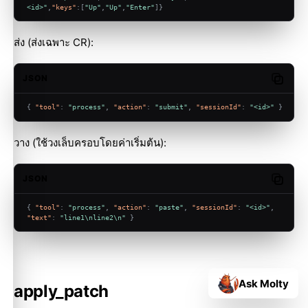
<id>"
,
"keys"
:
[
"Up"
,
"Up"
,
"Enter"
]
}
ส่ง (ส่งเฉพาะ CR):
JSON
Copy c
{
"tool"
:
"process"
,
"action"
:
"submit"
,
"sessionId"
:
"<id>"
}
วาง (ใช้วงเล็บครอบโดยค่าเริ่มต้น):
JSON
Copy c
{
"tool"
:
"process"
,
"action"
:
"paste"
,
"sessionId"
:
"<id>"
,
"text"
:
"line1\nline2\n"
}
Ask Molty
apply_patch