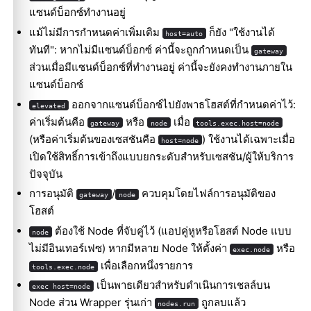
แซนด์บ็อกซ์ทำงานอยู่
แม้ไม่มีการกำหนดค่าเพิ่มเติม
ก็ยัง "ใช้งานได้
host=auto
ทันที": หากไม่มีแซนด์บ็อกซ์ ค่านี้จะถูกกำหนดเป็น
gateway
ส่วนเมื่อมีแซนด์บ็อกซ์ที่ทำงานอยู่ ค่านี้จะยังคงทำงานภายใน
แซนด์บ็อกซ์
ออกจากแซนด์บ็อกซ์ไปยังพาธโฮสต์ที่กำหนดค่าไว้:
elevated
ค่าเริ่มต้นคือ
หรือ
เมื่อ
gateway
node
tools.exec.host=node
(หรือค่าเริ่มต้นของเซสชันคือ
) ใช้งานได้เฉพาะเมื่อ
host=node
เปิดใช้สิทธิ์การเข้าถึงแบบยกระดับสำหรับเซสชัน/ผู้ให้บริการ
ปัจจุบัน
การอนุมัติ
/
ควบคุมโดยไฟล์การอนุมัติของ
gateway
node
โฮสต์
ต้องใช้ Node ที่จับคู่ไว้ (แอปคู่หูหรือโฮสต์ Node แบบ
node
ไม่มีอินเทอร์เฟซ) หากมีหลาย Node ให้ตั้งค่า
หรือ
exec.node
เพื่อเลือกหนึ่งรายการ
tools.exec.node
เป็นพาธเดียวสำหรับดำเนินการเชลล์บน
exec host=node
Node ส่วน Wrapper รุ่นเก่า
ถูกลบแล้ว
nodes.run