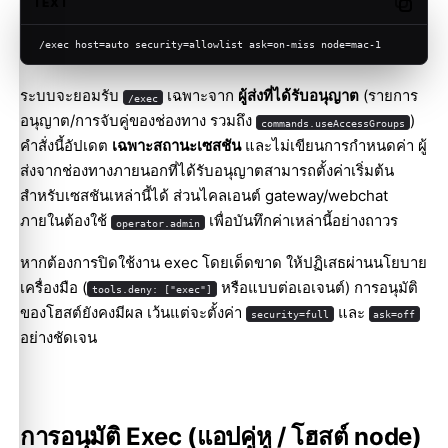
TEXT
Copy c
/exec host=auto security=allowlist ask=on-miss node=mac-1
ระบบจะยอมรับ
เฉพาะจาก
ผู้ส่งที่ได้รับอนุญาต
(รายการ
/exec
อนุญาต/การจับคู่ของช่องทาง รวมถึง
)
commands.useAccessGroups
คำสั่งนี้อัปเดต
เฉพาะสถานะเซสชัน
และไม่เขียนการกำหนดค่า ผู้
ส่งจากช่องทางภายนอกที่ได้รับอนุญาตสามารถตั้งค่าเริ่มต้น
สำหรับเซสชันเหล่านี้ได้ ส่วนไคลเอนต์ gateway/webchat
ภายในต้องใช้
เพื่อบันทึกค่าเหล่านี้อย่างถาวร
operator.admin
หากต้องการปิดใช้งาน exec โดยเด็ดขาด ให้ปฏิเสธผ่านนโยบาย
เครื่องมือ (
หรือแบบต่อเอเจนต์) การอนุมัติ
tools.deny: ["exec"]
ของโฮสต์ยังคงมีผล เว้นแต่จะตั้งค่า
และ
security=full
ask=off
อย่างชัดเจน
การอนุมัติ Exec (แอปคู่หู / โฮสต์ node)