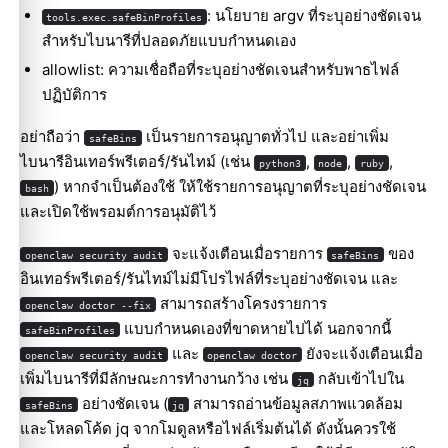
: นโยบาย argv ที่ระบุอย่างชัดเจน
tools.exec.safeBinProfiles
สำหรับไบนารีที่ปลอดภัยแบบกำหนดเอง
allowlist: ความเชื่อถือที่ระบุอย่างชัดเจนสำหรับพาธไฟล์
ปฏิบัติการ
อย่าถือว่า
เป็นรายการอนุญาตทั่วไป และอย่าเพิ่ม
safeBins
ไบนารีอินเทอร์พรีเตอร์/รันไทม์ (เช่น
,
,
,
python3
node
ruby
) หากจำเป็นต้องใช้ ให้ใช้รายการอนุญาตที่ระบุอย่างชัดเจน
bash
และเปิดใช้พรอมต์การอนุมัติไว้
จะแจ้งเตือนเมื่อรายการ
ของ
openclaw security audit
safeBins
อินเทอร์พรีเตอร์/รันไทม์ไม่มีโปรไฟล์ที่ระบุอย่างชัดเจน และ
สามารถสร้างโครงรายการ
openclaw doctor --fix
แบบกำหนดเองที่ขาดหายไปได้ นอกจากนี้
safeBinProfiles
และ
ยังจะแจ้งเตือนเมื่อ
openclaw security audit
openclaw doctor
เพิ่มไบนารีที่มีลักษณะการทำงานกว้าง เช่น
กลับเข้าไปใน
jq
อย่างชัดเจน (
สามารถอ่านข้อมูลสภาพแวดล้อม
safeBins
jq
และโหลดโค้ด jq จากโมดูลหรือไฟล์เริ่มต้นได้ ดังนั้นควรใช้