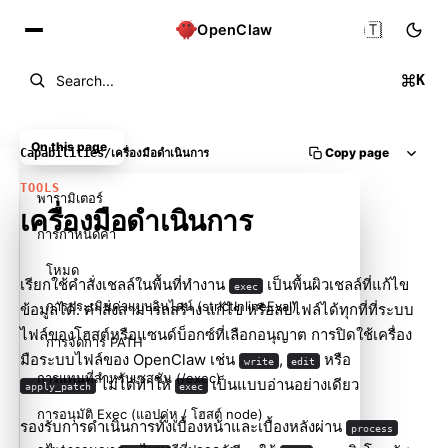
🇹🇭
OpenClaw
K
Search...
On this page
Copy page
Capabilities
/
เครื่องมือดำเนินการ
TOOLS
พารามิเตอร์
เครื่องมือดำเนินการ
การกำหนดค่า
โหมด
เรียกใช้คำสั่งเชลล์ในพื้นที่ทำงาน
เป็นพื้นผิวเชลล์ที่แก้ไข
exec
การประเมินค่าแบบอินไลน์ (strictInlineEval)
ข้อมูลได้: คำสั่งสามารถสร้าง แก้ไข หรือลบไฟล์ได้ทุกที่ที่ระบบ
ไฟล์ของโฮสต์หรือแซนด์บ็อกซ์ที่เลือกอนุญาต การปิดใช้เครื่อง
การจัดการ PATH
มือระบบไฟล์ของ OpenClaw เช่น
,
หรือ
write
edit
การแทนที่สำหรับเซสชัน (/exec)
ไม่ได้ทำให้
เป็นแบบอ่านอย่างเดียว
apply_patch
exec
การอนุมัติ Exec (แอปคู่หู / โฮสต์ node)
รองรับการดำเนินการทั้งเบื้องหน้าและเบื้องหลังผ่าน
process