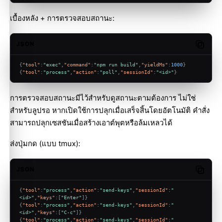
เบื้องหลัง + การตรวจสอบสถานะ:
JSON
Copy c
{
"tool"
:
"exec"
,
"command"
:
"npm run build"
,
"yieldMs"
:
1000
}
{
"tool"
:
"process"
,
"action"
:
"poll"
,
"sessionId"
:
"<id>"
}
การตรวจสอบสถานะมีไว้สำหรับดูสถานะตามต้องการ ไม่ใช่
สำหรับลูปรอ หากเปิดใช้การปลุกเมื่อเสร็จสิ้นโดยอัตโนมัติ คำสั่ง
Molty
สามารถปลุกเซสชันเมื่อสร้างเอาต์พุตหรือล้มเหลวได้
ส่งปุ่มกด (แบบ tmux):
JSON
Copy c
{
"tool"
:
"process"
,
"action"
:
"send-keys"
,
"sessionId"
:
"
<id>"
,
"keys"
:
[
"Enter"
]
}
{
"tool"
:
"process"
,
"action"
:
"send-keys"
,
"sessionId"
:
"
<id>"
,
"keys"
:
[
"C-c"
]
}
{
"tool"
:
"process"
,
"action"
:
"send-keys"
,
"sessionId"
:
"