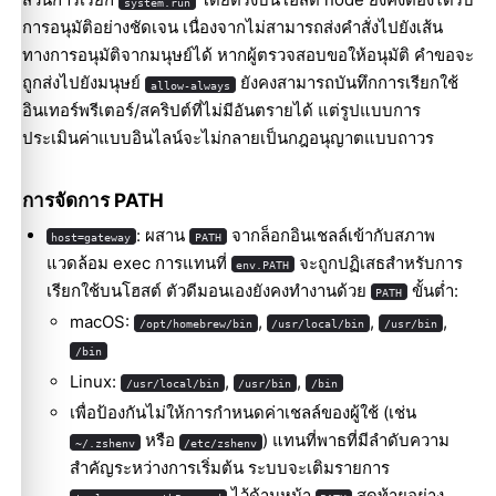
system.run
การอนุมัติอย่างชัดเจน เนื่องจากไม่สามารถส่งคำสั่งไปยังเส้น
ทางการอนุมัติจากมนุษย์ได้ หากผู้ตรวจสอบขอให้อนุมัติ คำขอจะ
ถูกส่งไปยังมนุษย์
ยังคงสามารถบันทึกการเรียกใช้
allow-always
อินเทอร์พรีเตอร์/สคริปต์ที่ไม่มีอันตรายได้ แต่รูปแบบการ
ประเมินค่าแบบอินไลน์จะไม่กลายเป็นกฎอนุญาตแบบถาวร
การจัดการ PATH
: ผสาน
จากล็อกอินเชลล์เข้ากับสภาพ
host=gateway
PATH
แวดล้อม exec การแทนที่
จะถูกปฏิเสธสำหรับการ
env.PATH
เรียกใช้บนโฮสต์ ตัวดีมอนเองยังคงทำงานด้วย
ขั้นต่ำ:
PATH
macOS:
,
,
,
/opt/homebrew/bin
/usr/local/bin
/usr/bin
/bin
Linux:
,
,
/usr/local/bin
/usr/bin
/bin
เพื่อป้องกันไม่ให้การกำหนดค่าเชลล์ของผู้ใช้ (เช่น
หรือ
) แทนที่พาธที่มีลำดับความ
~/.zshenv
/etc/zshenv
สำคัญระหว่างการเริ่มต้น ระบบจะเติมรายการ
ไว้ด้านหน้า
สุดท้ายอย่าง