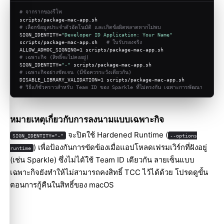
# จากรากของรีโพ
scripts/package-mac-app.sh                                    
# เลือกข้อมูลประจำตัวอัตโนมัติ และเกิดข้อผิดพลาดหากไม่พบ
SIGN_IDENTITY=
"Developer ID Application: Your Name"
scripts/package-mac-app.sh   
# ใบรับรองจริง
ALLOW_ADHOC_SIGNING=1 scripts/package-mac-app.sh 
# เฉพาะกิจ (สิทธิ์จะไม่คงอยู่)
SIGN_IDENTITY=
"-"
 scripts/package-mac-app.sh              
# เฉพาะกิจอย่างชัดเจน (มีข้อควรระวังเดียวกัน)
DISABLE_LIBRARY_VALIDATION=1 scripts/pack
# วิธีแก้ชั่วคราวสำหรับ Team ID ของ Sparkle ที่ไม่ตรงกัน เฉพาะการพัฒนา
หมายเหตุเกี่ยวกับการลงนามแบบเฉพาะกิจ
จะปิดใช้ Hardened Runtime (
SIGN_IDENTITY="-"
--options
) เพื่อป้องกันการขัดข้องเมื่อแอปโหลดเฟรมเวิร์กที่ฝังอยู่
runtime
(เช่น Sparkle) ซึ่งไม่ได้ใช้ Team ID เดียวกัน ลายเซ็นแบบ
เฉพาะกิจยังทำให้ไม่สามารถคงสิทธิ์ TCC ไว้ได้ด้วย โปรดดูขั้น
ตอนการกู้คืนใน
สิทธิ์ของ macOS