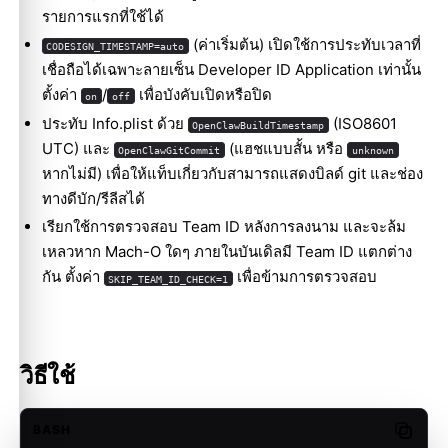
รายการแรกที่ใช้ได้
(ค่าเริ่มต้น) เปิดใช้การประทับเวลาที่
CODESIGN_TIMESTAMP=auto
เชื่อถือได้เฉพาะลายเซ็น Developer ID Application เท่านั้น
ตั้งค่า
/
เพื่อบังคับเปิดหรือปิด
on
off
ประทับ Info.plist ด้วย
(ISO8601
OpenClawBuildTimestamp
UTC) และ
(แฮชแบบสั้น หรือ
OpenClawGitCommit
unknown
หากไม่มี) เพื่อให้แท็บเกี่ยวกับสามารถแสดงบิลด์ git และช่อง
ทางดีบัก/รีลีสได้
เรียกใช้การตรวจสอบ Team ID หลังการลงนาม และจะล้ม
เหลวหาก Mach-O ใดๆ ภายในบันเดิลมี Team ID แตกต่าง
กัน ตั้งค่า
เพื่อข้ามการตรวจสอบ
SKIP_TEAM_ID_CHECK=1
วิธีใช้
BASH
Copy c