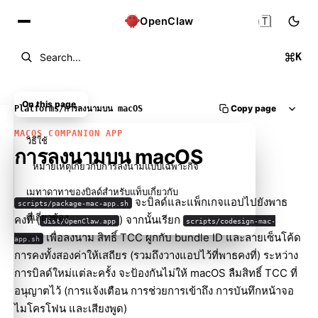
🇹🇭
OpenClaw
K
Search...
On this page
Copy page
Platforms
/
การลงนามบน macOS
MACOS COMPANION APP
วิธีใช้
การลงนามบน macOS
หมายเหตุเกี่ยวกับการลงนามแบบเฉพาะกิจ
เมทาดาทาของบิลด์สำหรับแท็บเกี่ยวกับ
จะบิลด์และแพ็กเกจแอปไปยังพาธ
scripts/package-mac-app.sh
ที่เกี่ยวข้อง
คงที่ (
) จากนั้นเรียก
dist/OpenClaw.app
scripts/codesign-mac-
เพื่อลงนาม สิทธิ์ TCC ผูกกับ bundle ID และลายเซ็นโค้ด
app.sh
การคงทั้งสองค่าให้เสถียร (รวมถึงวางแอปไว้ที่พาธคงที่) ระหว่าง
การบิลด์ใหม่แต่ละครั้ง จะป้องกันไม่ให้ macOS ลืมสิทธิ์ TCC ที่
อนุญาตไว้ (การแจ้งเตือน การช่วยการเข้าถึง การบันทึกหน้าจอ
ไมโครโฟน และเสียงพูด)