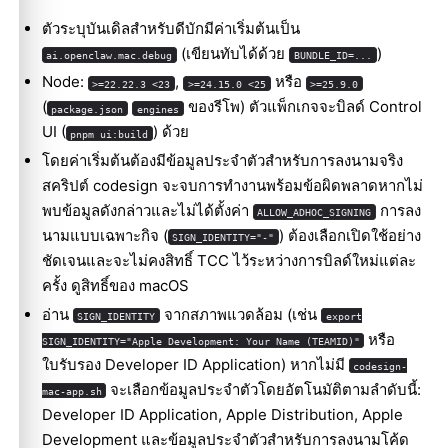
ตัวระบุบันเดิลสำหรับดีบักมีค่าเริ่มต้นเป็น
(เขียนทับได้ด้วย
)
ai.openclaw.mac.debug
BUNDLE_ID=...
Node:
,
หรือ
>=22.22.3 <23
>=24.15.0 <25
>=25.9.0
(
ของรีโพ) ตัวแพ็กเกจจะบิลด์ Control
package.json
engines
UI (
) ด้วย
pnpm ui:build
โดยค่าเริ่มต้นต้องมีข้อมูลประจำตัวสำหรับการลงนามจริง
สคริปต์ codesign จะจบการทำงานพร้อมข้อผิดพลาดหากไม่
พบข้อมูลดังกล่าวและไม่ได้ตั้งค่า
การลง
ALLOW_ADHOC_SIGNING
นามแบบเฉพาะกิจ (
) ต้องเลือกเปิดใช้อย่าง
SIGN_IDENTITY="-"
ชัดเจนและจะไม่คงสิทธิ์ TCC ไว้ระหว่างการบิลด์ใหม่แต่ละ
ครั้ง ดู
สิทธิ์ของ macOS
อ่าน
จากสภาพแวดล้อม (เช่น
SIGN_IDENTITY
export
หรือ
SIGN_IDENTITY="Apple Development: Your Name (TEAMID)"
ใบรับรอง Developer ID Application) หากไม่มี
codesign-
จะเลือกข้อมูลประจำตัวโดยอัตโนมัติตามลำดับนี้:
mac-app.sh
Developer ID Application, Apple Distribution, Apple
Development และข้อมูลประจำตัวสำหรับการลงนามโค้ด