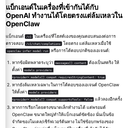
แบ็กเอนด์ในเครื่องที่เข้ากันได้กับ
OpenAI ทำงานได้โดยตรงแต่ล้มเหลวใน
OpenClaw
แบ็กเอนด์
ในเครื่อง/ที่โฮสต์เองของคุณตอบสนองต่อการ
/v1
ตรวจสอบ
โดยตรง แต่ล้มเหลวเมื่อใช้
/v1/chat/completions
หรือการโต้ตอบปกติของเอเจนต์:
openclaw infer model run
หากข้อผิดพลาดระบุว่า
ต้องเป็นสตริง ให้
messages[].content
ตั้งค่า
models.providers.
<provider>.models[].compat.requiresStringContent: true
หากยังล้มเหลวเฉพาะในการโต้ตอบของเอเจนต์ OpenClaw
ให้ตั้งค่า
models.providers.
แล้วลองอีกครั้ง
<provider>.models[].compat.supportsTools: false
หากการเรียกโดยตรงขนาดเล็กทำงานได้ แต่พรอมต์
OpenClaw ขนาดใหญ่ทำให้แบ็กเอนด์ขัดข้อง นั่นเป็นข้อ
จำกัดของโมเดล/เซิร์ฟเวอร์ต้นทาง ไม่ใช่ข้อบกพร่องของ