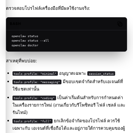
ตรวจสอบโปรไฟล์เครื่องมือที่มีผลใช้งานจริง:
BASH
Copy c
openclaw status
openclaw status --all
openclaw doctor
สาเหตุที่พบบ่อย:
อนุญาตเฉพาะ
tools.profile: "minimal"
session_status
มีขอบเขตจำกัดสำหรับเอเจนต์ที่
tools.profile: "messaging"
ใช้แชตเท่านั้น
เป็นค่าเริ่มต้นสำหรับการกำหนดค่า
tools.profile: "coding"
ในเครื่องรายการใหม่ (งานเกี่ยวกับรีโพซิทอรี ไฟล์ เชลล์ และ
รันไทม์)
ยกเลิกข้อจำกัดของโปรไฟล์ ควรใช้
tools.profile: "full"
เฉพาะกับ เอเจนต์ที่เชื่อถือได้และอยู่ภายใต้การควบคุมของผู้