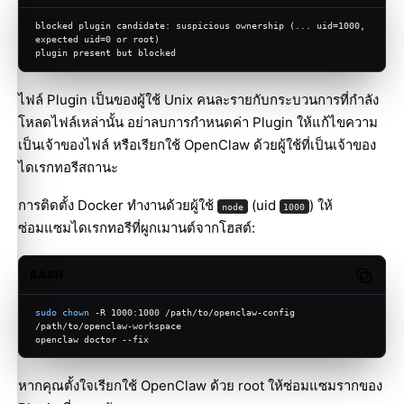
blocked plugin candidate: suspicious ownership (... uid=1000, 
expected uid=0 or root)
plugin present but blocked
ไฟล์ Plugin เป็นของผู้ใช้ Unix คนละรายกับกระบวนการที่กำลัง
โหลดไฟล์เหล่านั้น อย่าลบการกำหนดค่า Plugin ให้แก้ไขความ
เป็นเจ้าของไฟล์ หรือเรียกใช้ OpenClaw ด้วยผู้ใช้ที่เป็นเจ้าของ
ไดเรกทอรีสถานะ
การติดตั้ง Docker ทำงานด้วยผู้ใช้
(uid
) ให้
node
1000
ซ่อมแซมไดเรกทอรีที่ผูกเมานต์จากโฮสต์:
BASH
Copy c
sudo
chown
 -R 1000:1000 /path/to/openclaw-config 
/path/to/openclaw-workspace
openclaw doctor --fix
หากคุณตั้งใจเรียกใช้ OpenClaw ด้วย root ให้ซ่อมแซมรากของ