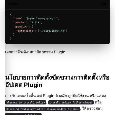
JSON
Copy c
{
"name"
:
"@openclaw/my-plugin"
,
"version"
:
"1.2.3"
,
"openclaw"
:
{
"extensions"
:
[
"./dist/index.js"
]
}
}
เอกสารอ้างอิง:
สถาปัตยกรรม Plugin
นโยบายการติดตั้งขัดขวางการติดตั้งหรือ
อัปเดต Plugin
การอัปเดตเสร็จสิ้น แต่ Plugin ล้าสมัย ถูกปิดใช้งาน หรือแสดง
,
หรือ
blocked by install policy
install policy failed closed
: ให้ตรวจสอบ
Disabled "<plugin>" after plugin update failure