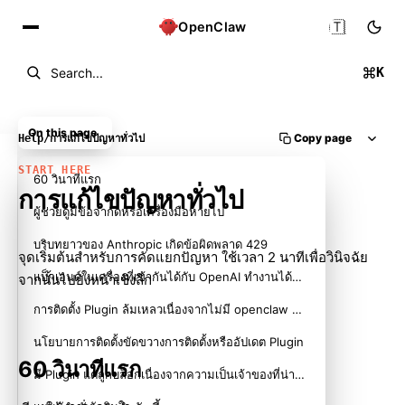
🇹🇭
OpenClaw
K
Search...
On this page
Copy page
Help
/
การแก้ไขปัญหาทั่วไป
START HERE
60 วินาทีแรก
การแก้ไขปัญหาทั่วไป
ผู้ช่วยดูมีข้อจำกัดหรือเครื่องมือหายไป
บริบทยาวของ Anthropic เกิดข้อผิดพลาด 429
จุดเริ่มต้นสำหรับการคัดแยกปัญหา ใช้เวลา 2 นาทีเพื่อวินิจฉัย
แบ็กเอนด์ในเครื่องที่เข้ากันได้กับ OpenAI ทำงานได้โดยตรงแต่ล้มเหลวใน OpenClaw
จากนั้นไปยังหน้าเชิงลึก
การติดตั้ง Plugin ล้มเหลวเนื่องจากไม่มี openclaw extensions
นโยบายการติดตั้งขัดขวางการติดตั้งหรืออัปเดต Plugin
60 วินาทีแรก
มี Plugin แต่ถูกบล็อกเนื่องจากความเป็นเจ้าของที่น่าสงสัย