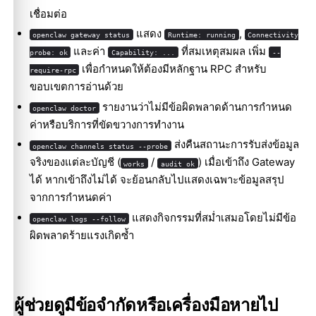
เชื่อมต่อ
แสดง
,
openclaw gateway status
Runtime: running
Connectivity
และค่า
ที่สมเหตุสมผล เพิ่ม
probe: ok
Capability: ...
--
เพื่อกำหนดให้ต้องมีหลักฐาน RPC สำหรับ
require-rpc
ขอบเขตการอ่านด้วย
รายงานว่าไม่มีข้อผิดพลาดด้านการกำหนด
openclaw doctor
ค่าหรือบริการที่ขัดขวางการทำงาน
ส่งคืนสถานะการรับส่งข้อมูล
openclaw channels status --probe
จริงของแต่ละบัญชี (
/
) เมื่อเข้าถึง Gateway
works
audit ok
ได้ หากเข้าถึงไม่ได้ จะย้อนกลับไปแสดงเฉพาะข้อมูลสรุป
จากการกำหนดค่า
แสดงกิจกรรมที่สม่ำเสมอโดยไม่มีข้อ
openclaw logs --follow
ผิดพลาดร้ายแรงเกิดซ้ำ
ผู้ช่วยดูมีข้อจำกัดหรือเครื่องมือหายไป