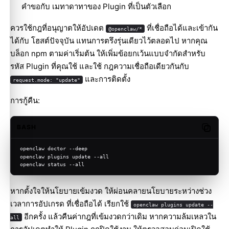
คำขอกับ เมทาดาทาของ Plugin ที่เป็นตัวเลือก
ควรใช้กฎที่อนุญาตให้อัปเดต
ที่เชื่อถือได้และเข้ากัน
@openclaw/*
ได้กับ โฮสต์ปัจจุบัน แทนการตรึงรุ่นเดียวไว้ตลอดไป หากคุณ
บล็อก npm ตามค่าเริ่มต้น ให้เพิ่มข้อยกเว้นแบบจำกัดสำหรับ
รหัส Plugin ที่คุณใช้ และใช้ กฎความเชื่อถือเดียวกันกับ
และการติดตั้ง
request.mode: "update"
การกู้คืน:
BASH
Copy c
openclaw doctor --deep
openclaw plugins update --all
openclaw status --all
หากตั้งใจให้นโยบายเข้มงวด ให้ผ่อนคลายนโยบายระหว่างช่วง
เวลาการอัปเกรด ที่เชื่อถือได้ เรียกใช้
openclaw plugins update --
อีกครั้ง แล้วคืนค่ากฎที่เข้มงวดกว่าเดิม หากความล้มเหลวใน
all