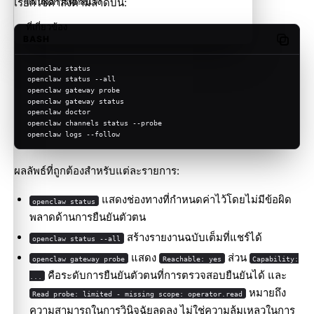
เรียกใช้คำสั่งตามลำดับนี้:
แผนผังการตัดสินใจ
ที่เกี่ยวข้อง
BASH
Copy c
openclaw status
openclaw status --all
openclaw gateway probe
openclaw gateway status
openclaw doctor
openclaw channels status --probe
openclaw logs --follow
ผลลัพธ์ที่ถูกต้องสำหรับแต่ละรายการ:
แสดงช่องทางที่กำหนดค่าไว้โดยไม่มีข้อผิด
openclaw status
พลาดด้านการยืนยันตัวตน
สร้างรายงานฉบับเต็มที่แชร์ได้
openclaw status --all
แสดง
ส่วน
openclaw gateway probe
Reachable: yes
Capability:
คือระดับการยืนยันตัวตนที่การตรวจสอบยืนยันได้ และ
...
หมายถึง
Read probe: limited - missing scope: operator.read
ความสามารถในการวินิจฉัยลดลง ไม่ใช่ความล้มเหลวในการ