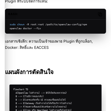
Plugin ที่ระบบจัดการแทน:
BASH
Copy c
sudo
chown
 -R root:root /path/to/openclaw-config/npm
openclaw doctor --fix
เอกสารเชิงลึก:
ความเป็นเจ้าของพาธ Plugin ที่ถูกบล็อก
,
Docker: สิทธิ์และ EACCES
แผนผังการตัดสินใจ
flowchart TD

  A[OpenClaw ไม่ทำงาน] --> B{สิ่งใดล้มเหลวก่อน}

  B --> C[ไม่มีการตอบกลับ]

  B --> D[แดชบอร์ดหรือ UI ควบคุมเชื่อมต่อไม่ได้]

  B --> E[Gateway เริ่มทำงานไม่ได้หรือบริการไม่ทำงาน]

  B --> F[ช่องทางเชื่อมต่อได้แต่ข้อความไม่ไหลผ่าน]

  B --> G[Cron หรือ Heartbeat ไม่ทำงานหรือไม่นำส่ง]
