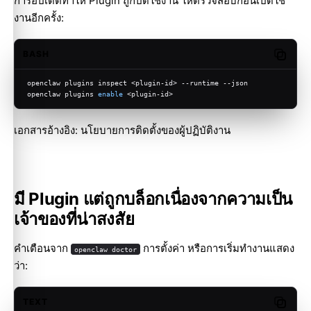
การอัปเดตทำให้ Plugin ถูกปิดใช้งาน ให้ตรวจสอบก่อนเปิดใช้
งานอีกครั้ง:
BASH
Copy c
openclaw plugins inspect <plugin-id> --runtime --json
openclaw plugins 
enable
 <plugin-id>
เอกสารอ้างอิง:
นโยบายการติดตั้งของผู้ปฏิบัติงาน
มี Plugin แต่ถูกบล็อกเนื่องจากความเป็น
เจ้าของที่น่าสงสัย
คำเตือนจาก
การตั้งค่า หรือการเริ่มทำงานแสดง
openclaw doctor
ว่า:
TEXT
Copy c