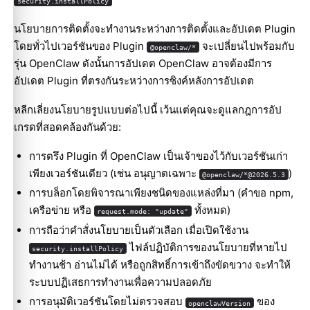
security.installPolicy
นโยบายการติดตั้งจะทำงานระหว่างการติดตั้งและอัปเดต Plugin
โดยทั่วไปเวอร์ชันของ Plugin
จะเปลี่ยนไปพร้อมกับ
@openclaw/*
รุ่น OpenClaw ดังนั้นการอัปเดต OpenClaw อาจต้องมีการ
อัปเดต Plugin ที่ตรงกันระหว่างการซิงค์หลังการอัปเดต
หลีกเลี่ยงนโยบายรูปแบบต่อไปนี้ เว้นแต่คุณจะดูแลกฎการอัป
เกรดที่สอดคล้องกันด้วย:
การตรึง Plugin ที่ OpenClaw เป็นเจ้าของไว้กับเวอร์ชันเก่า
เพียงเวอร์ชันเดียว (เช่น อนุญาตเฉพาะ
)
@openclaw/*@2026.5.3
การบล็อกโดยพิจารณาเพียงชนิดของแหล่งที่มา (คำขอ npm,
เครือข่าย หรือ
ทั้งหมด)
request.mode: "update"
การถือว่าคำสั่งนโยบายเป็นตัวเลือก เมื่อเปิดใช้งาน
ไฟล์ปฏิบัติการของนโยบายที่หายไป
security.installPolicy
ทำงานช้า อ่านไม่ได้ หรือถูกสิทธิ์การเข้าถึงขัดขวาง จะทำให้
ระบบปฏิเสธการทำงานเพื่อความปลอดภัย
การอนุมัติเวอร์ชันโดยไม่ตรวจสอบ
ของ
openclawVersion