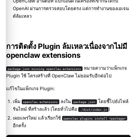
OpenClaw อ่านต่อที่
แบ็กเอนด์ในเครื่องที่เข้ากันได้กับ
OpenAI ผ่านการตรวจสอบโดยตรง แต่การทำงานของเอเจน
ต์ล้มเหลว
การติดตั้ง Plugin ล้มเหลวเนื่องจากไม่มี
openclaw extensions
หมายความว่าแพ็กเกจ
package.json missing openclaw.extensions
Plugin ใช้ โครงสร้างที่ OpenClaw ไม่ยอมรับอีกต่อไป
แก้ไขในแพ็กเกจ Plugin:
เพิ่ม
ลงใน
โดยชี้ไปยังไฟล์
openclaw.extensions
package.json
รันไทม์ ที่สร้างแล้ว (โดยทั่วไปคือ
)
./dist/index.js
เผยแพร่ใหม่ แล้วเรียกใช้
openclaw plugins install <package>
อีกครั้ง