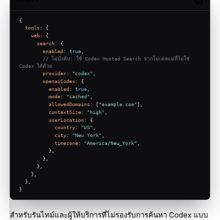
Copy c
{
tools
: {
web
: {
search
: {
enabled
: 
true
,
// ไม่บังคับ: ใช้ Codex Hosted Search จากโมเดลแม่ที่ไม่ใช่ 
Codex ได้ด้วย
provider
: 
"codex"
,
openaiCodex
: {
enabled
: 
true
,
mode
: 
"cached"
,
allowedDomains
: [
"example.com"
],
contextSize
: 
"high"
,
userLocation
: {
country
: 
"US"
,
city
: 
"New York"
,
timezone
: 
"America/New_York"
,
          },
        },
      },
    },
  },
}
สำหรับรันไทม์และผู้ให้บริการที่ไม่รองรับการค้นหา Codex แบบ