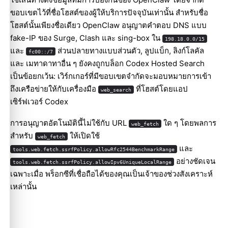
ขอบเขตไว้ที่ชื่อโฮสต์ของผู้ให้บริการปัจจุบันเท่านั้น สำหรับชื่อ
โฮสต์นั้นเพียงชื่อเดียว OpenClaw อนุญาตคำตอบ DNS แบบ
fake-IP ของ Surge, Clash และ sing-box ใน
198.18.0.0/15
และ
ส่วนปลายทางแบบส่วนตัว, ลูปแบ็ก, ลิงก์โลคัล
fc00::/7
และ เมทาดาทาอื่น ๆ ยังคงถูกบล็อก Codex Hosted Search
เป็นข้อยกเว้น: เวิร์กเกอร์ที่มีขอบเขตจำกัดจะมอบหมายการเข้า
ถึงเครือข่ายให้กับเครื่องมือ
ที่โฮสต์โดยแอป
web_search
เซิร์ฟเวอร์ Codex
การอนุญาตอัตโนมัตินี้ไม่ใช้กับ URL
ใด ๆ โดยพลการ
web_fetch
สำหรับ
ให้เปิดใช้
web_fetch
และ
tools.web.fetch.ssrfPolicy.allowRfc2544BenchmarkRange
อย่างชัดเจน
tools.web.fetch.ssrfPolicy.allowIpv6UniqueLocalRange
เฉพาะเมื่อ พร็อกซีที่เชื่อถือได้ของคุณเป็นเจ้าของช่วงสังเคราะห์
เหล่านั้น