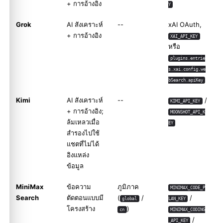
+ การอ้างอิง
Y
Grok
AI สังเคราะห์
--
xAI OAuth,
+ การอ้างอิง
XAI_API_KEY
หรือ
plugins.entrie
s.xai.config.we
bSearch.apiKey
Kimi
AI สังเคราะห์
--
/
KIMI_API_KEY
+ การอ้างอิง;
MOONSHOT_API_K
ล้มเหลวเมื่อ
EY
สำรองไปใช้
แชตที่ไม่ได้
อิงแหล่ง
ข้อมูล
MiniMax
ข้อความ
ภูมิภาค
MINIMAX_CODE_P
Search
ตัดตอนแบบมี
(
/
/
global
LAN_KEY
โครงสร้าง
)
cn
MINIMAX_CODING
/
_API_KEY