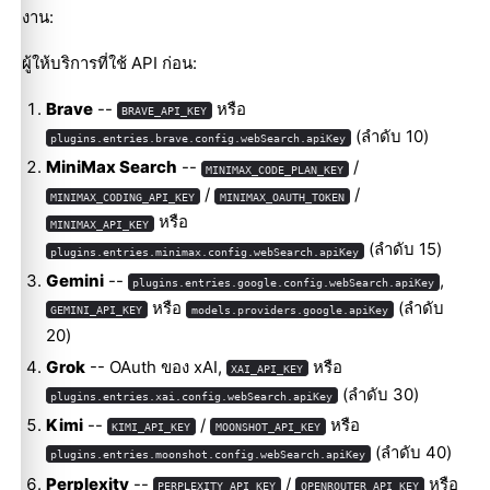
งาน:
ผู้ให้บริการที่ใช้ API ก่อน:
Brave
--
หรือ
BRAVE_API_KEY
(ลำดับ 10)
plugins.entries.brave.config.webSearch.apiKey
MiniMax Search
--
/
MINIMAX_CODE_PLAN_KEY
/
/
MINIMAX_CODING_API_KEY
MINIMAX_OAUTH_TOKEN
หรือ
MINIMAX_API_KEY
(ลำดับ 15)
plugins.entries.minimax.config.webSearch.apiKey
Gemini
--
,
plugins.entries.google.config.webSearch.apiKey
หรือ
(ลำดับ
GEMINI_API_KEY
models.providers.google.apiKey
20)
Grok
-- OAuth ของ xAI,
หรือ
XAI_API_KEY
(ลำดับ 30)
plugins.entries.xai.config.webSearch.apiKey
Kimi
--
/
หรือ
KIMI_API_KEY
MOONSHOT_API_KEY
(ลำดับ 40)
plugins.entries.moonshot.config.webSearch.apiKey
Perplexity
--
/
หรือ
PERPLEXITY_API_KEY
OPENROUTER_API_KEY