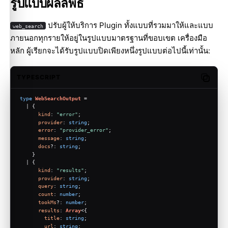
รูปแบบผลลัพธ์
ปรับผู้ให้บริการ Plugin ทั้งแบบที่รวมมาให้และแบบ
web_search
ภายนอกทุกรายให้อยู่ในรูปแบบมาตรฐานที่ขอบเขต เครื่องมือ
หลัก ผู้เรียกจะได้รับรูปแบบปิดเพียงหนึ่งรูปแบบต่อไปนี้เท่านั้น:
TYPESCRIPT
Copy c
type
WebSearchOutput
 =
  | {
kind
: 
"error"
;
provider
: 
string
;
error
: 
"provider_error"
;
message
: 
string
;
docs
?: 
string
;
    }
  | {
kind
: 
"results"
;
provider
: 
string
;
query
: 
string
;
count
: 
number
;
tookMs
?: 
number
;
results
: 
Array
<{
title
: 
string
;
url
: 
string
;