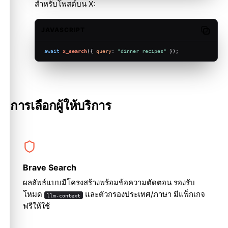
สำหรับโพสต์บน X:
JAVASCRIPT
Copy c
await
x_search
({ 
query
: 
"dinner recipes"
 });
การเลือกผู้ให้บริการ
Brave Search
ผลลัพธ์แบบมีโครงสร้างพร้อมข้อความตัดตอน รองรับ
โหมด
และตัวกรองประเทศ/ภาษา มีแพ็กเกจ
llm-context
ฟรีให้ใช้