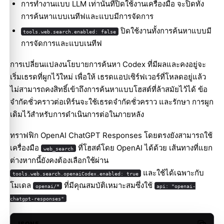
การทำงานแบบ LLM เท่านั้นที่ปิดใช้งานเครื่องมือ จะปิดทั้ง
การค้นหาแบบเนทีฟและแบบมีการจัดการ
ปิดใช้งานทั้งการค้นหาแบบมี
tools.web.search.enabled: false
การจัดการและแบบเนทีฟ
การเปลี่ยนแปลงนโยบายการค้นหา Codex ที่มีผลและคงอยู่จะ
เริ่มเธรดที่ผูกไว้ใหม่ เพื่อให้ เธรดแอปเซิร์ฟเวอร์ที่โหลดอยู่แล้ว
ไม่สามารถคงสิทธิ์เข้าถึงการค้นหาแบบโฮสต์ที่ล้าสมัยไว้ได้ ข้อ
จำกัดชั่วคราวต่อเทิร์นจะใช้เธรดจำกัดชั่วคราว และรักษา การผูก
เดิมไว้สำหรับการดำเนินการต่อในภายหลัง
ทราฟฟิก OpenAI ChatGPT Responses โดยตรงยังสามารถใช้
เครื่องมือ
ที่โฮสต์โดย OpenAI ได้ด้วย เส้นทางที่แยก
web_search
ต่างหากนี้ยังคงต้องเลือกใช้ผ่าน
และใช้ได้เฉพาะกับ
tools.web.search.openaiCodex.enabled: true
โมเดล
ที่มีคุณสมบัติเหมาะสมซึ่งใช้
openai/*
api: "openai-
chatgpt-responses"
JSON5