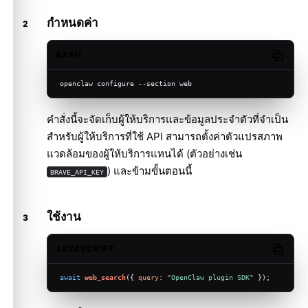
กำหนดค่า
BASH
Copy c
openclaw configure --section web
คำสั่งนี้จะจัดเก็บผู้ให้บริการและข้อมูลประจำตัวที่จำเป็น
สำหรับผู้ให้บริการที่ใช้ API สามารถตั้งค่าตัวแปรสภาพ
แวดล้อมของผู้ให้บริการแทนได้ (ตัวอย่างเช่น
) และข้ามขั้นตอนนี้
BRAVE_API_KEY
ใช้งาน
JAVASCRIPT
Copy c
await
web_search
({ 
query
: 
"OpenClaw plugin SDK"
 });