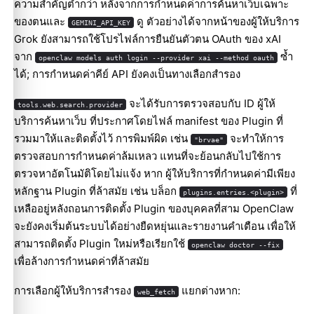
ความสำคัญต่ำกว่า หลังจากการกำหนดค่าการค้นหาเว็บเฉพาะ
ของตนและ
ดู ตัวอย่างได้จากหน้าของผู้ให้บริการ
GEMINI_API_KEY
Grok ยังสามารถใช้โปรไฟล์การยืนยันตัวตน OAuth ของ xAI
จาก
ซ้ำ
openclaw models auth login --provider xai --method oauth
ได้; การกำหนดค่าคีย์ API ยังคงเป็นทางเลือกสำรอง
จะได้รับการตรวจสอบกับ ID ผู้ให้
tools.web.search.provider
บริการค้นหาเว็บ ที่ประกาศโดยไฟล์ manifest ของ Plugin ที่
รวมมาให้และติดตั้งไว้ การพิมพ์ผิด เช่น
จะทำให้การ
"brvae"
ตรวจสอบการกำหนดค่าล้มเหลว แทนที่จะย้อนกลับไปใช้การ
Molty
ตรวจหาอัตโนมัติโดยไม่แจ้ง หาก ผู้ให้บริการที่กำหนดค่ามีเพียง
หลักฐาน Plugin ที่ล้าสมัย เช่น บล็อก
ที่
plugins.entries.<plugin>
เหลืออยู่หลังถอนการติดตั้ง Plugin ของบุคคลที่สาม OpenClaw
จะยังคงเริ่มต้นระบบได้อย่างยืดหยุ่นและรายงานคำเตือน เพื่อให้
สามารถติดตั้ง Plugin ใหม่หรือเรียกใช้
openclaw doctor --fix
เพื่อล้างการกำหนดค่าที่ล้าสมัย
การเลือกผู้ให้บริการสำรอง
แยกต่างหาก:
web_fetch