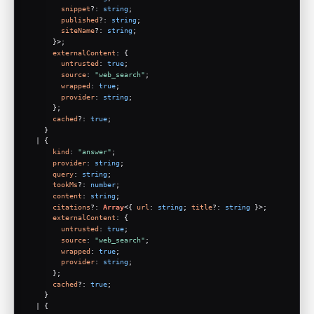
snippet
?: 
string
;
published
?: 
string
;
siteName
?: 
string
;
      }>;
externalContent
: {
untrusted
: 
true
;
source
: 
"web_search"
;
wrapped
: 
true
;
provider
: 
string
;
      };
cached
?: 
true
;
    }
  | {
kind
: 
"answer"
;
provider
: 
string
;
query
: 
string
;
tookMs
?: 
number
;
content
: 
string
;
citations
?: 
Array
<{ 
url
: 
string
; 
title
?: 
string
 }>;
externalContent
: {
untrusted
: 
true
;
source
: 
"web_search"
;
wrapped
: 
true
;
provider
: 
string
;
      };
cached
?: 
true
;
    }
  | {