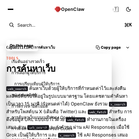
🇹🇭
OpenClaw
K
Search...
On this page
Copy page
Capabilities
/
การค้นหาเว็บ
TOOLS
เริ่มต้นอย่างรวดเร็ว
การค้นหาเว็บ
การเลือกผู้ให้บริการ
การเปรียบเทียบผู้ให้บริการ
ค้นหาเว็บด้วยผู้ให้บริการที่กำหนดค่าไว้และส่งคืน
web_search
รูปแบบผลลัพธ์
ผลลัพธ์ที่ปรับให้อยู่ในรูปแบบมาตรฐาน โดยแคชตามคำค้นหา
เป็นเวลา 15 นาที (กำหนดค่าได้) OpenClaw ยังรวม
x_search
การตรวจหาอัตโนมัติ
สำหรับโพสต์บน X (เดิมคือ Twitter) และ
สำหรับ การ
web_fetch
การค้นหาเว็บแบบเนทีฟของ OpenAI
ดึงข้อมูล URL แบบเบาไว้ด้วย
ทำงานภายในเครื่อง
web_fetch
เสมอ ส่วน
จะส่งคำขอ ผ่าน xAI Responses เมื่อใช้
web_search
การค้นหาเว็บแบบเนทีฟของ Codex
Grok เป็นผู้ให้บริการ และ
ใช้ xAI Responses เสมอ
x_search