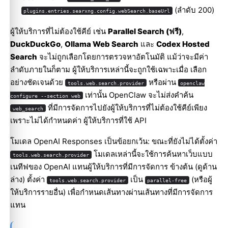
(ลำดับ 200)
plugins.entries.searxng.config.webSearch.baseUrl
ผู้ให้บริการที่ไม่ต้องใช้คีย์ เช่น
Parallel Search (ฟรี)
,
DuckDuckGo
,
Ollama Web Search
และ
Codex Hosted
Search
จะไม่ถูกเลือกโดยการตรวจหาอัตโนมัติ แม้ว่าจะมีค่า
ลำดับภายในก็ตาม ผู้ให้บริการเหล่านี้จะถูกใช้เฉพาะเมื่อ เลือก
อย่างชัดเจนด้วย
หรือผ่าน
tools.web.search.provider
openclaw
เท่านั้น OpenClaw จะไม่ส่งคำค้น
configure --section web
ที่มีการจัดการไปยังผู้ให้บริการที่ไม่ต้องใช้คีย์เพียง
web_search
เพราะไม่ได้กำหนดค่า ผู้ให้บริการที่ใช้ API
โมเดล OpenAI Responses เป็นข้อยกเว้น: ขณะที่ยังไม่ได้ตั้งค่า
โมเดลเหล่านี้จะใช้การค้นหาเว็บแบบ
tools.web.search.provider
เนทีฟของ OpenAI แทนผู้ให้บริการที่มีการจัดการ ข้างต้น (ดูด้าน
ล่าง) ตั้งค่า
เป็น
(หรือผู้
tools.web.search.provider
parallel-free
ให้บริการรายอื่น) เพื่อกำหนดเส้นทางผ่านเส้นทางที่มีการจัดการ
แทน