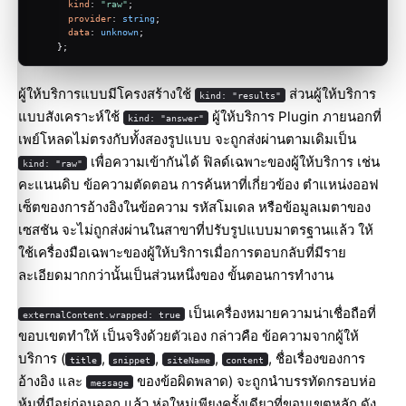
kind
: 
"raw"
;
provider
: 
string
;
data
: 
unknown
;
    };
ผู้ให้บริการแบบมีโครงสร้างใช้
ส่วนผู้ให้บริการ
kind: "results"
แบบสังเคราะห์ใช้
ผู้ให้บริการ Plugin ภายนอกที่
kind: "answer"
เพย์โหลดไม่ตรงกับทั้งสองรูปแบบ จะถูกส่งผ่านตามเดิมเป็น
เพื่อความเข้ากันได้ ฟิลด์เฉพาะของผู้ให้บริการ เช่น
kind: "raw"
คะแนนดิบ ข้อความตัดตอน การค้นหาที่เกี่ยวข้อง ตำแหน่งออฟ
เซ็ตของการอ้างอิงในข้อความ รหัสโมเดล หรือข้อมูลเมตาของ
เซสชัน จะไม่ถูกส่งผ่านในสาขาที่ปรับรูปแบบมาตรฐานแล้ว ให้
ใช้เครื่องมือเฉพาะของผู้ให้บริการเมื่อการตอบกลับที่มีราย
ละเอียดมากกว่านั้นเป็นส่วนหนึ่งของ ขั้นตอนการทำงาน
เป็นเครื่องหมายความน่าเชื่อถือที่
externalContent.wrapped: true
ขอบเขตทำให้ เป็นจริงด้วยตัวเอง กล่าวคือ ข้อความจากผู้ให้
บริการ (
,
,
,
, ชื่อเรื่องของการ
title
snippet
siteName
content
อ้างอิง และ
ของข้อผิดพลาด) จะถูกนำบรรทัดกรอบห่อ
message
หุ้มที่มีอยู่ก่อนออก แล้ว ห่อใหม่เพียงครั้งเดียวที่ขอบเขตหลัก ดัง