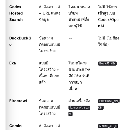
Codex
AI สังเคราะห์
โดเมน ขนาด
ไม่มี ใช้การ
Hosted
+ URL แหล่ง
บริบท
เข้าสู่ระบบ
Search
ข้อมูล
ตำแหน่งที่ตั้ง
Codex/Ope
ของผู้ใช้
nAI
DuckDuckG
ข้อความ
--
ไม่มี (ไม่ต้อง
o
ตัดตอนแบบมี
ใช้คีย์)
โครงสร้าง
Exa
แบบมี
โหมดโครง
EXA_API_KEY
โครงสร้าง +
ข่ายประสาท/
เนื้อหาที่แยก
คีย์เวิร์ด วันที่
แล้ว
การแยก
เนื้อหา
Firecrawl
ข้อความ
ผ่านเครื่องมือ
FIRECRAWL_API_
ตัดตอนแบบมี
firecrawl_sear
KEY
โครงสร้าง
ch
Gemini
AI สังเคราะห์
--
GEMINI_API_KE