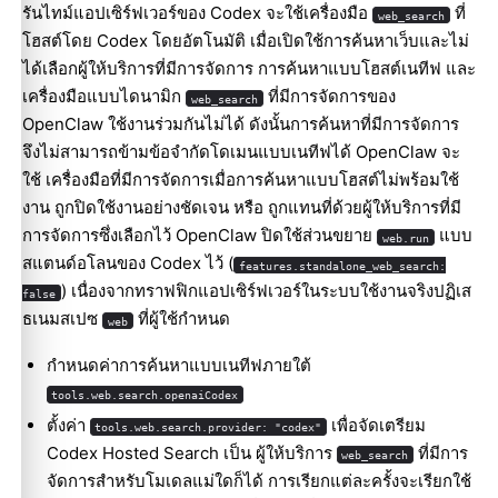
รันไทม์แอปเซิร์ฟเวอร์ของ Codex จะใช้เครื่องมือ
ที่
web_search
โฮสต์โดย Codex โดยอัตโนมัติ เมื่อเปิดใช้การค้นหาเว็บและไม่
ได้เลือกผู้ให้บริการที่มีการจัดการ การค้นหาแบบโฮสต์เนทีฟ และ
เครื่องมือแบบไดนามิก
ที่มีการจัดการของ
web_search
OpenClaw ใช้งานร่วมกันไม่ได้ ดังนั้นการค้นหาที่มีการจัดการ
จึงไม่สามารถข้ามข้อจำกัดโดเมนแบบเนทีฟได้ OpenClaw จะ
ใช้ เครื่องมือที่มีการจัดการเมื่อการค้นหาแบบโฮสต์ไม่พร้อมใช้
งาน ถูกปิดใช้งานอย่างชัดเจน หรือ ถูกแทนที่ด้วยผู้ให้บริการที่มี
การจัดการซึ่งเลือกไว้ OpenClaw ปิดใช้ส่วนขยาย
แบบ
web.run
สแตนด์อโลนของ Codex ไว้ (
features.standalone_web_search:
) เนื่องจากทราฟฟิกแอปเซิร์ฟเวอร์ในระบบใช้งานจริงปฏิเส
false
ธเนมสเปซ
ที่ผู้ใช้กำหนด
web
กำหนดค่าการค้นหาแบบเนทีฟภายใต้
tools.web.search.openaiCodex
ตั้งค่า
เพื่อจัดเตรียม
tools.web.search.provider: "codex"
Codex Hosted Search เป็น ผู้ให้บริการ
ที่มีการ
web_search
จัดการสำหรับโมเดลแม่ใดก็ได้ การเรียกแต่ละครั้งจะเรียกใช้