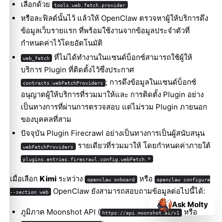
เลือกด้วย
tools.web.fetch.provider
หรือละฟิลด์นั้นไว้ แล้วให้ OpenClaw ตรวจหาผู้ให้บริการดึง
ข้อมูลเว็บรายแรก ที่พร้อมใช้งานจากข้อมูลประจำตัวที่
กำหนดค่าไว้โดยอัตโนมัติ
ที่ไม่ได้ทำงานในแซนด์บ็อกซ์สามารถใช้ผู้ให้
web_fetch
บริการ Plugin ที่ติดตั้งไว้ซึ่งประกาศ
; การดึงข้อมูลในแซนด์บ็อกซ์
contracts.webFetchProviders
อนุญาตผู้ให้บริการที่รวมมาให้และ การติดตั้ง Plugin อย่าง
เป็นทางการที่ผ่านการตรวจสอบ แต่ไม่รวม Plugin ภายนอก
ของบุคคลที่สาม
ปัจจุบัน Plugin Firecrawl อย่างเป็นทางการเป็นผู้สนับสนุน
รายเดียวที่รวมมาให้ โดยกำหนดค่าภายใต้
webFetchProviders
plugins.entries.firecrawl.config.webFetch.*
เมื่อเลือก
Kimi
ระหว่าง
หรือ
openclaw onboard
openclaw configure
OpenClaw ยังสามารถสอบถามข้อมูลต่อไปนี้ได้:
--section web
Ask Molty
ภูมิภาค Moonshot API (
หรือ
https://api.moonshot.ai/v1