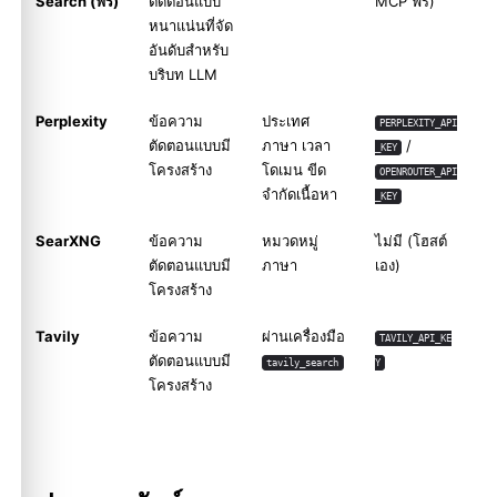
Search (ฟรี)
ตัดตอนแบบ
MCP ฟรี)
หนาแน่นที่จัด
อันดับสำหรับ
บริบท LLM
Perplexity
ข้อความ
ประเทศ
PERPLEXITY_API
ตัดตอนแบบมี
ภาษา เวลา
/
_KEY
โครงสร้าง
โดเมน ขีด
OPENROUTER_API
จำกัดเนื้อหา
_KEY
SearXNG
ข้อความ
หมวดหมู่
ไม่มี (โฮสต์
ตัดตอนแบบมี
ภาษา
เอง)
โครงสร้าง
Tavily
ข้อความ
ผ่านเครื่องมือ
TAVILY_API_KE
ตัดตอนแบบมี
tavily_search
Y
โครงสร้าง