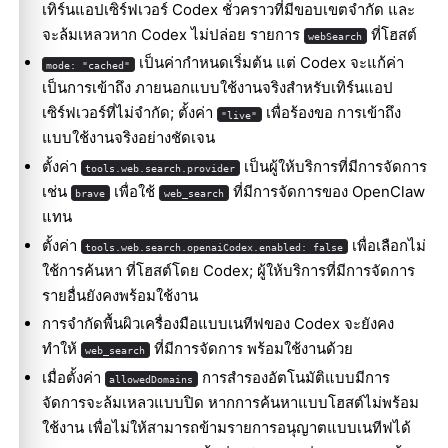
เทิร์นแอปเซิร์ฟเวอร์ Codex ชั่วคราวที่มีขอบเขตจำกัด และ
จะล้มเหลวหาก Codex ไม่ปล่อย รายการ
ที่โฮสต์
webSearch
เป็นค่ากำหนดเริ่มต้น แต่ Codex จะแก้ค่า
mode: "cached"
เป็นการเข้าถึง ภายนอกแบบใช้งานจริงสำหรับเทิร์นแอป
เซิร์ฟเวอร์ที่ไม่จำกัด; ตั้งค่า
เพื่อร้องขอ การเข้าถึง
"live"
แบบใช้งานจริงอย่างชัดเจน
ตั้งค่า
เป็นผู้ให้บริการที่มีการจัดการ
tools.web.search.provider
เช่น
เพื่อใช้
ที่มีการจัดการของ OpenClaw
brave
web_search
แทน
ตั้งค่า
เพื่อเลือกไม่
tools.web.search.openaiCodex.enabled: false
ใช้การค้นหา ที่โฮสต์โดย Codex; ผู้ให้บริการที่มีการจัดการ
รายอื่นยังคงพร้อมใช้งาน
การจำกัดพื้นผิวเครื่องมือแบบเนทีฟของ Codex จะยังคง
ทำให้
ที่มีการจัดการ พร้อมใช้งานด้วย
web_search
เมื่อตั้งค่า
การสำรองอัตโนมัติแบบมีการ
allowedDomains
จัดการจะล้มเหลวแบบปิด หากการค้นหาแบบโฮสต์ไม่พร้อม
ใช้งาน เพื่อไม่ให้สามารถข้ามรายการอนุญาตแบบเนทีฟได้