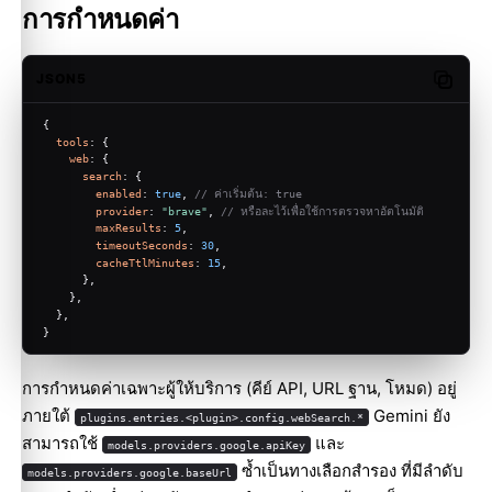
การกำหนดค่า
JSON5
Copy c
{
tools
: {
web
: {
search
: {
enabled
: 
true
, 
// ค่าเริ่มต้น: true
provider
: 
"brave"
, 
// หรือละไว้เพื่อใช้การตรวจหาอัตโนมัติ
maxResults
: 
5
,
timeoutSeconds
: 
30
,
cacheTtlMinutes
: 
15
,
      },
    },
  },
}
การกำหนดค่าเฉพาะผู้ให้บริการ (คีย์ API, URL ฐาน, โหมด) อยู่
ภายใต้
Gemini ยัง
plugins.entries.<plugin>.config.webSearch.*
สามารถใช้
และ
models.providers.google.apiKey
ซ้ำเป็นทางเลือกสำรอง ที่มีลำดับ
models.providers.google.baseUrl