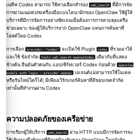
เนทีฟ Codex สามารถ ใช้ทางเลือกสำรอง
ที่มีการจัด
web_search
การผ่านเนมสเปซเครื่องมือแบบไดนามิกของ OpenClaw ใช้ผู้ให้
บริการที่มีการจัดการอย่างชัดเจนเมื่อต้องการการควบคุมเครือ
ข่ายเฉพาะ ของผู้ให้บริการจาก OpenClaw แทนการค้นหาที่
โฮสต์โดย Codex
การเลือก
จะเปิดใช้ Plugin
ที่รวมมาให้
provider: "codex"
codex
และใช้ ข้อจำกัด
เดียวกับที่แสดง
tools.web.search.openaiCodex
ข้างต้น ยืนยันตัวตนกับ แอปเซิร์ฟเวอร์ Codex ก่อนด้วย
openclaw
เอเจนต์แม่สามารถใช้โมเดล
models auth login --provider openai
หรือรันไทม์ใดก็ได้; มีเพียงเวิร์กเกอร์ค้นหาที่มีขอบเขตจำกัด
เท่านั้นที่ทำงานผ่าน Codex
ความปลอดภัยของเครือข่าย
การเรียกผู้ให้บริการ
ผ่าน HTTP แบบมีการจัดการจะ
web_search
ใช้เส้นทางดึงข้อมูลที่มีการป้องกันของ OpenClaw โดยจำกัด