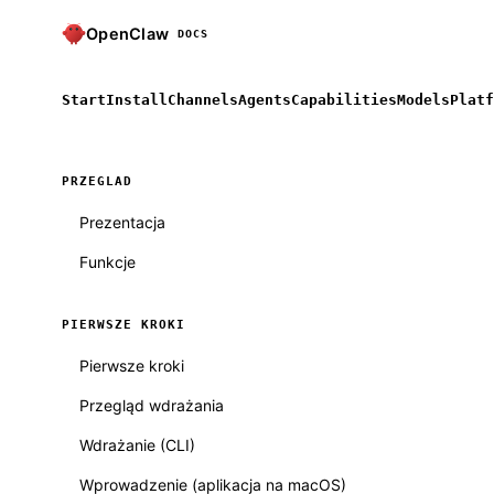
OpenClaw
DOCS
Start
Install
Channels
Agents
Capabilities
Models
Platf
PRZEGLAD
Prezentacja
Funkcje
PIERWSZE KROKI
Pierwsze kroki
Przegląd wdrażania
Wdrażanie (CLI)
Wprowadzenie (aplikacja na macOS)