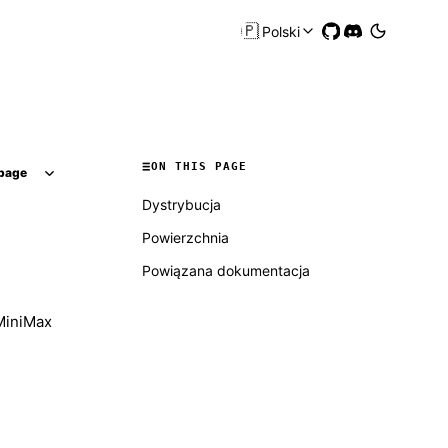
🇵🇱
Polski
ON THIS PAGE
page
Dystrybucja
Powierzchnia
Powiązana dokumentacja
MiniMax