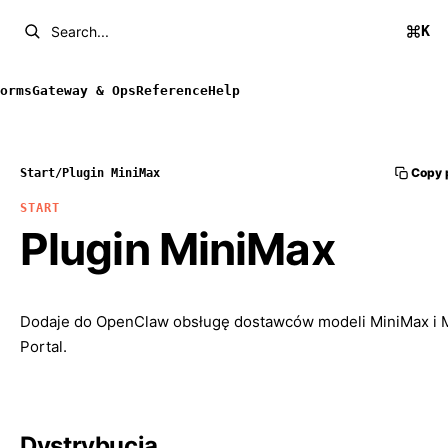
K
Search...
orms
Gateway & Ops
Reference
Help
Copy 
Start
/
Plugin MiniMax
START
Plugin MiniMax
Dodaje do OpenClaw obsługę dostawców modeli MiniMax i 
Portal.
Dystrybucja