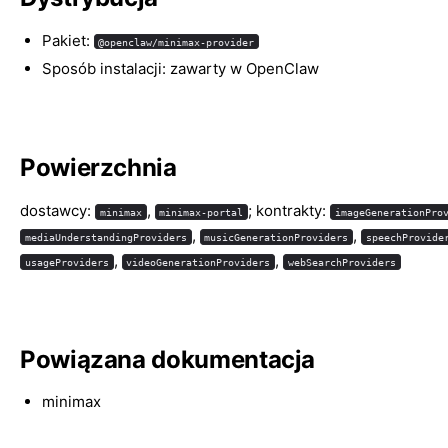
Pakiet:
@openclaw/minimax-provider
Sposób instalacji: zawarty w OpenClaw
Powierzchnia
dostawcy:
,
; kontrakty:
minimax
minimax-portal
imageGenerationPro
,
,
mediaUnderstandingProviders
musicGenerationProviders
speechProvide
,
,
usageProviders
videoGenerationProviders
webSearchProviders
Powiązana dokumentacja
minimax