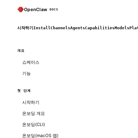
OpenClaw
DOCS
시작하기
Install
Channels
Agents
Capabilities
Models
Pla
개요
쇼케이스
기능
첫 단계
시작하기
온보딩 개요
온보딩(CLI)
온보딩(macOS 앱)