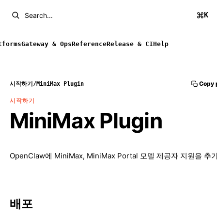
K
Search...
tforms
Gateway & Ops
Reference
Release & CI
Help
Copy 
시작하기
/
MiniMax Plugin
시작하기
MiniMax Plugin
OpenClaw에 MiniMax, MiniMax Portal 모델 제공자 지원을 
배포