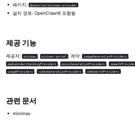
패키지:
@openclaw/minimax-provider
설치 경로: OpenClaw에 포함됨
제공 기능
제공자:
,
; 계약:
,
minimax
minimax-portal
imageGenerationProviders
,
,
mediaUnderstandingProviders
musicGenerationProviders
speechProvide
,
,
usageProviders
videoGenerationProviders
webSearchProviders
관련 문서
minimax