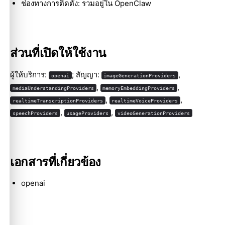
ช่องทางการติดตั้ง: รวมอยู่ใน OpenClaw
ส่วนที่เปิดให้ใช้งาน
Molty
ผู้ให้บริการ:
; สัญญา:
,
openai
imageGenerationProviders
,
,
mediaUnderstandingProviders
memoryEmbeddingProviders
,
,
realtimeTranscriptionProviders
realtimeVoiceProviders
,
,
speechProviders
usageProviders
videoGenerationProviders
เอกสารที่เกี่ยวข้อง
openai