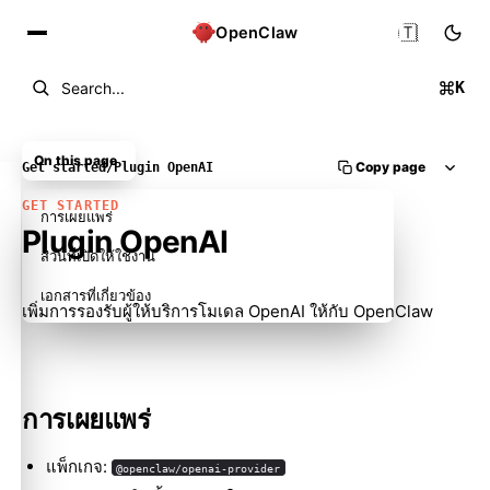
🇹🇭
OpenClaw
K
Search...
On this page
Copy page
Get started
/
Plugin OpenAI
GET STARTED
การเผยแพร่
Plugin OpenAI
ส่วนที่เปิดให้ใช้งาน
เอกสารที่เกี่ยวข้อง
เพิ่มการรองรับผู้ให้บริการโมเดล OpenAI ให้กับ OpenClaw
การเผยแพร่
แพ็กเกจ:
@openclaw/openai-provider