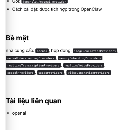
Gói:
@openclaw/openai-provider
Cách cài đặt: được tích hợp trong OpenClaw
Bề mặt
Molty
nhà cung cấp:
; hợp đồng:
,
openai
imageGenerationProviders
,
,
mediaUnderstandingProviders
memoryEmbeddingProviders
,
,
realtimeTranscriptionProviders
realtimeVoiceProviders
,
,
speechProviders
usageProviders
videoGenerationProviders
Tài liệu liên quan
openai