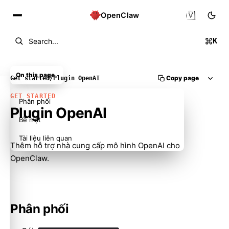
🇻🇳
OpenClaw
K
Search...
On this page
Copy page
Get started
/
Plugin OpenAI
GET STARTED
Phân phối
Plugin OpenAI
Bề mặt
Tài liệu liên quan
Thêm hỗ trợ nhà cung cấp mô hình OpenAI cho
OpenClaw.
Phân phối