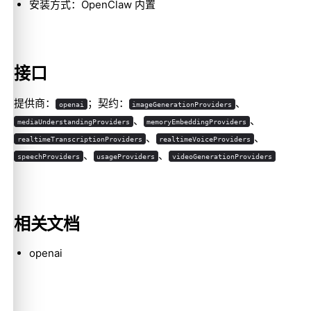
安装方式：OpenClaw 内置
接口
Molty
提供商：
；契约：
、
openai
imageGenerationProviders
、
、
mediaUnderstandingProviders
memoryEmbeddingProviders
、
、
realtimeTranscriptionProviders
realtimeVoiceProviders
、
、
speechProviders
usageProviders
videoGenerationProviders
相关文档
openai