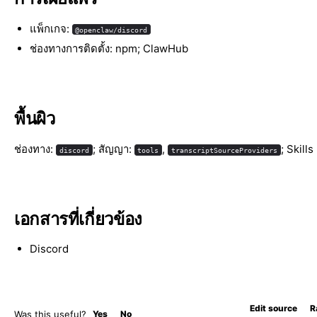
แพ็กเกจ:
@openclaw/discord
ช่องทางการติดตั้ง: npm; ClawHub
พื้นผิว
ช่องทาง:
; สัญญา:
,
; Skills
discord
tools
transcriptSourceProviders
เอกสารที่เกี่ยวข้อง
Discord
Edit source
R
Was this useful?
Yes
No