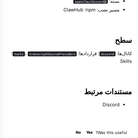
بسته:
@openclaw/discord
مسیر نصب: npm؛ ClawHub
Molty
سطح
کانال‌ها:
؛ قراردادها:
،
؛
tools
transcriptSourceProviders
discord
Skills
مستندات مرتبط
Discord
No
Yes
Was this useful?